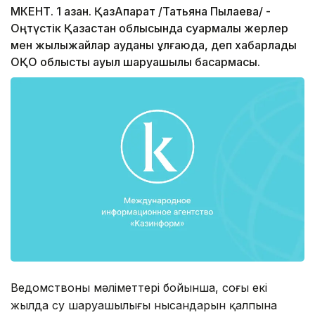
МКЕНТ. 1 қазан. ҚазАқпарат /Татьяна Пылаева/ -
Оңтүстік Қазақстан облысында суармалы жерлер
мен жылыжайлар ауданы ұлғаюда, деп хабарлады
ОҚО облыстық ауыл шаруашылық басқармасы.
Ведомствоның мәліметтері бойынша, соңғы екі
жылда су шаруашылығы нысандарын қалпына