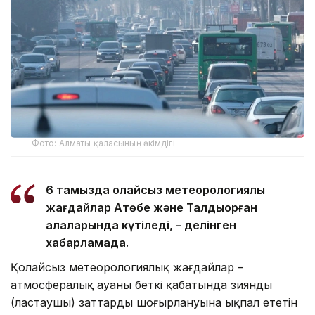
Фото: Алматы қаласының әкімдігі
6 тамызда қолайсыз метеорологиялық
жағдайлар Ақтөбе және Талдықорған
қалаларында күтіледі, – делінген
хабарламада.
Қолайсыз метеорологиялық жағдайлар –
атмосфералық ауаның беткі қабатында зиянды
(ластаушы) заттардың шоғырлануына ықпал ететін