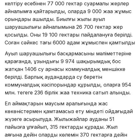
келтіру есебінен 77 000 гектар суармалы жерлер
айналымға қайтарылды, оларда 9 000 жаңа жұмыс
орындары ашылды. Биылғы жылы ауыл
шаруашылығы айналымына 26 700 гектар жер
қосылды. Оның 19 100 гектары пайдалануға берілді.
Соған сәйкес тағы 6000 адам жұмыспен қамтылды
Ауыл шаруашылығы басқармасының мәліметтеріне
қарағанда, ұзындығы 9 974 шақырымдық бос
жатқан 1406 су арнасы коммуналдық меншікке
берілді. Барлық аудандарда су беретін
коммуналдық кәсіпорындар құрылды, оларға 954
млн. теңгеге 236 бірлік жаңа техника сатып алынды.
Ел аймақтарын маусым аралығында жас
көкөністермен қамтамасыз ету міндеті ойдағыдай
жүзеге асырылуда. Жылыжайлар ауданы 51
пайызға ұлғайып, 315 гектарды құрады. Жыл
аяғына дейін олардың көлемін 370 гектарға дейін