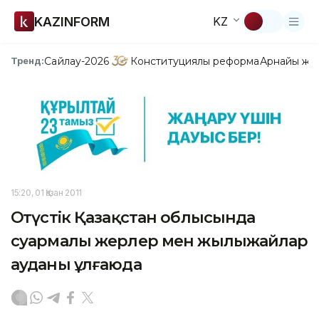
KAZINFORM
KZ
Сайлау-2026
Конституциялық реформа
Арнайы жо
Тренд:
15:20, 01 Қазан 2011
Оңтүстік Қазақстан облысында
суармалы жерлер мен жылыжайлар
ауданы ұлғаюда