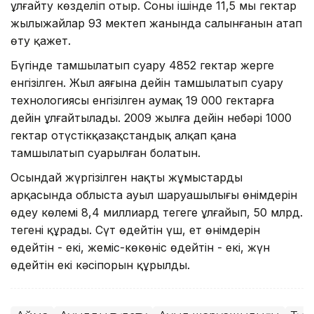
ұлғайту көзделіп отыр. Соның ішінде 11,5 мың гектар
жылыжайлар 93 мектеп жанында салынғанын атап
өту қажет.
Бүгінде тамшылатып суару 4852 гектар жерге
енгізілген. Жыл аяғына дейін тамшылатып суару
технологиясы енгізілген аумақ 19 000 гектарға
дейін ұлғайтылады. 2009 жылға дейін небәрі 1000
гектар оңтүстікқазақстандық алқап қана
тамшылатып суарылған болатын.
Осындай жүргізілген нақты жұмыстардың
арқасында облыста ауыл шаруашылығы өнімдерін
өңдеу көлемі 8,4 миллиард теңгеге ұлғайып, 50 млрд.
теңгені құрады. Сүт өңдейтін үш, ет өнімдерін
өңдейтін - екі, жеміс-көкөніс өңдейтін - екі, жүн
өңдейтін екі кәсіпорын құрылды.