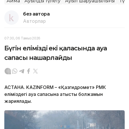
Аймақ
Ауылды түлету
Ауыл шаруашылығы
Түр
без автора
Авторлар
07:30, 06 Тамыз 2026
Бүгін еліміздің екі қаласында ауа
сапасы нашарлайды
АСТАНА. KAZINFORM – «Қазгидромет» РМК
еліміздегі ауа сапасына қатысты болжамын
жариялады.