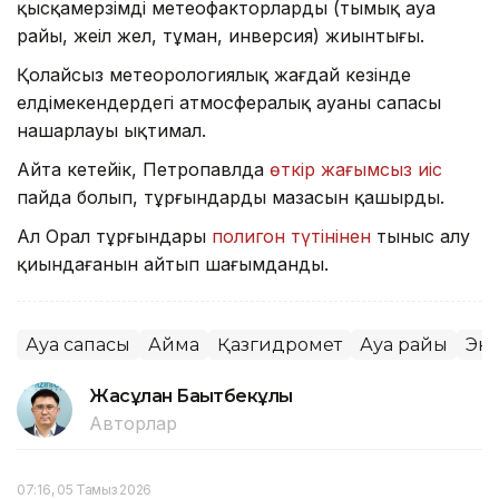
қысқамерзімді метеофакторлардың (тымық ауа
райы, жеңіл жел, тұман, инверсия) жиынтығы.
Қолайсыз метеорологиялық жағдай кезінде
елдімекендердегі атмосфералық ауаның сапасы
нашарлауы ықтимал.
Айта кетейік, Петропавлда
өткір жағымсыз иіс
пайда болып, тұрғындардың мазасын қашырды.
Ал Орал тұрғындары
полигон түтінінен
тыныс алу
қиындағанын айтып шағымданды.
Ауа сапасы
Аймақ
Қазгидромет
Ауа райы
Эк
Жасұлан Бақытбекұлы
Авторлар
07:16, 05 Тамыз 2026