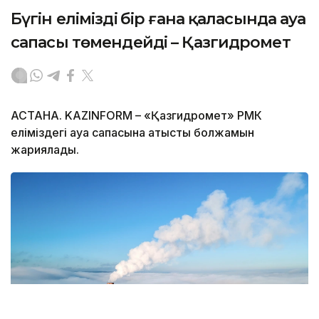
Бүгін еліміздің бір ғана қаласында ауа
сапасы төмендейді – Қазгидромет
АСТАНА. KAZINFORM – «Қазгидромет» РМК
еліміздегі ауа сапасына қатысты болжамын
жариялады.