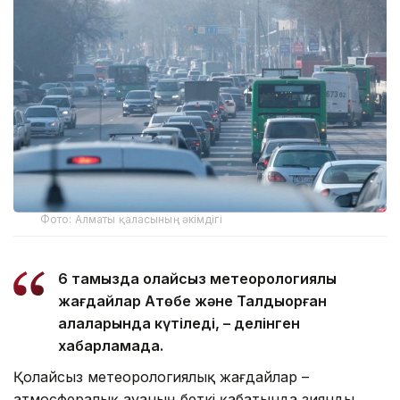
Фото: Алматы қаласының әкімдігі
6 тамызда қолайсыз метеорологиялық
жағдайлар Ақтөбе және Талдықорған
қалаларында күтіледі, – делінген
хабарламада.
Қолайсыз метеорологиялық жағдайлар –
атмосфералық ауаның беткі қабатында зиянды