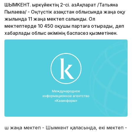
ШЫМКЕНТ. Қыркүйектің 2-сі. ҚазАқпарат /Татьяна
Пылаева/ - Оңтүстік Қазақстан облысында жаңа оқу
жылында 11 жаңа мектеп салынды. Ол
мектептерде 10 450 оқушы партаға отырады, деп
хабарлады облыс әкімінің баспасөз қызметінен.
Үш жаңа мектеп - Шымкент қаласында, екі мектеп -