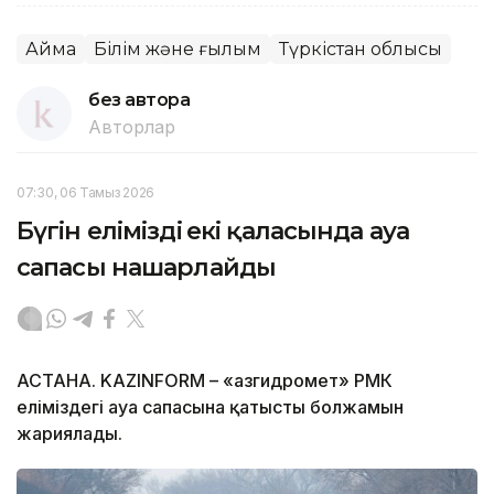
Аймақ
Білім және ғылым
Түркістан облысы
без автора
Авторлар
07:30, 06 Тамыз 2026
Бүгін еліміздің екі қаласында ауа
сапасы нашарлайды
АСТАНА. KAZINFORM – «Қазгидромет» РМК
еліміздегі ауа сапасына қатысты болжамын
жариялады.