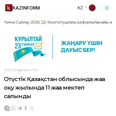
KAZINFORM
KZ
Сайлау-2026
Конституциялық реформа
Арнайы жо
Тренд:
13:43, 02 Қыркүйек 2010
Оңтүстік Қазақстан облысында жаңа
оқу жылында 11 жаңа мектеп
салынды