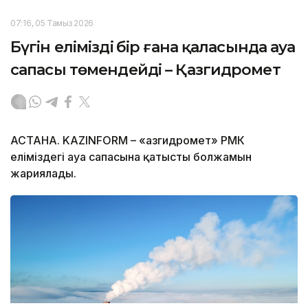
07:16, 05 Тамыз 2026
Бүгін еліміздің бір ғана қаласында ауа
сапасы төмендейді – Қазгидромет
АСТАНА. KAZINFORM – «Қазгидромет» РМК
еліміздегі ауа сапасына қатысты болжамын
жариялады.