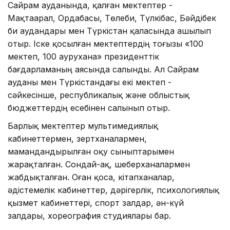
Сайрам ауданында, қалған мектептер -
Мақтаарал, Ордабасы, Төлеби, Түлкібас, Бәйдібек
би аудандары мен Түркістан қаласында ашылып
отыр. Іске қосылған мектептердің тоғызы «100
мектеп, 100 аурухана» президенттік
бағдарламаның аясында салынды. Ал Сайрам
ауданы мен Түркістандағы екі мектеп -
сәйкесінше, республикалық және облыстық
бюджеттердің есебінен салынып отыр.
Барлық мектептер мультимедиялық
кабинеттермен, зертханалармен,
мамандандырылған оқу сыныптарымен
жарақталған. Сондай-ақ, шеберханалармен
жабдықталған. Оған қоса, кітапханалар,
әдістемелік кабинеттер, дәрігерлік, психологиялық
қызмет кабинеттері, спорт залдар, ән-күй
залдары, хореография студиялары бар.