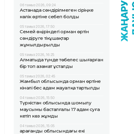
06 тамыз 2026, 09:24
Астанада сөндірілмеген сіріңке
көлік өртіне себеп болды
05 тамыз 2026, 17:50
Семей өңіріндегі орман өртін
сөндіруге тікұшақтар
жұмылдырылды
05 тамыз 2026, 16:25
Алматыда түнде төбелес шығарған
бір топ азамат ұсталды
05 тамыз 2026, 02:45
Жамбыл облысында орман өртіне
кінәлі бес адам жауапқа тартылды
04 тамыз 2026, 15:50
Түркістан облысында шомылу
маусымы басталғалы 17 адам суға
кетіп көз жұмды
04 тамыз 2026, 15:05
Қарағанды облысындағы екі