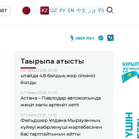
KZ
QZ
РУ
EN
中文
ق ز
ЎЗ
ORT
Тақырыпқа қатысты
08 тамыз 2026, 20:26
Қытайда 4,8 балдық жер сілкінісі
болды
07 тамыз 2026, 21:23
Астана – Павлодар автожолында
жеңіл көлік өртеніп кетті
07 тамыз 2026, 13:52
Фельдшер Ұлдана Мырзуанның
күйеуі жәбірленуші мәртебесінен
бас тартпайтынын айтты