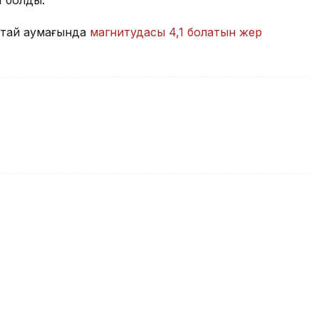
1 болды.
Қытай аумағында
магнитудасы 4,1 болатын жер
ндағы каналда ер адам суға