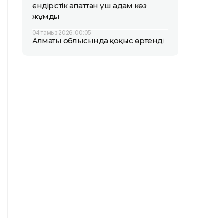
өндірістік апаттан үш адам көз
жұмды
04 тамыз 2026, 00:05
Алматы облысында қоқыс өртенді