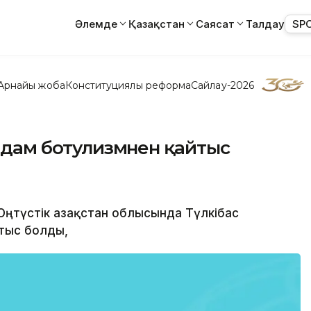
Әлемде
Қазақстан
Саясат
Талдау
SP
Арнайы жоба
Конституциялық реформа
Сайлау-2026
 адам ботулизмнен қайтыс
 Оңтүстік Қазақстан облысында Түлкібас
йтыс болды,