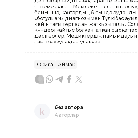
деп хабарлайды ҚазАқпарат Төтенше жа
сілтеме жасап. Мемлекеттік санитарл
бойынша, қаңтардың 6-сында ауданды
«ботулизм» диагнозымен Түлкібас ауыл
кейін тағы төрт адам жатқызылады. Сола
күндері қайтыс болған. Қалған сырқатт
дәрігерлер. Медиктердің пайымдауын
саңырауқұлақтан уланған.
Оқиға
Аймақ
без автора
Авторлар