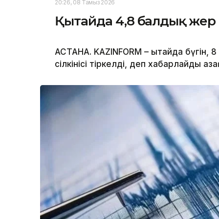
20:26, 08 Тамыз 2026
Қытайда 4,8 балдық жер с
АСТАНА. KAZINFORM – Қытайда бүгін, 
сілкінісі тіркелді, деп хабарлайды Қ