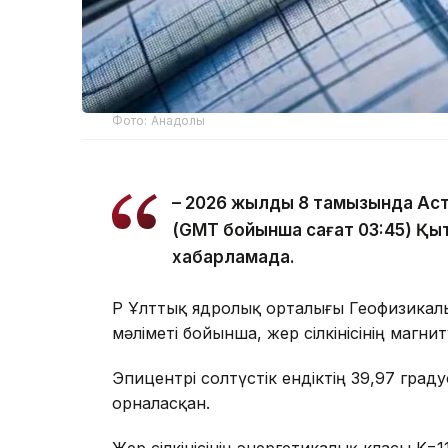
Фото: Анадолы
– 2026 жылдың 8 тамызында Ас
(GMT бойынша сағат 03:45) Қыта
хабарламада.
ҚР Ұлттық ядролық орталығы Геофизикал
мәліметі бойынша, жер сілкінісінің магни
Эпицентрі солтүстік ендіктің 39,97 гр
орналасқан.