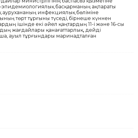
ғдайлар министрлігінің баспасөз қызметіне
ық-эпидемиологиялық басқарманың ақпараты
қ аурухананың инфекциялық бөліміне
ының төрт тұрғыны түседі, бірнеше күннен
рдың ішінде екі әйел қаңтардың 11-і және 16-сы
ардың жағдайлары қанағаттарлық, дейді
ша, ауыл тұрғындары маринадталған