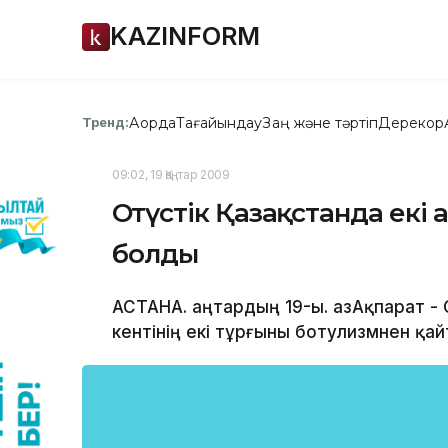
KAZINFORM
Ақорда
Тағайындау
Заң және тәртіп
Дерекқор
Тренд:
09:02, 19 Қаңтар 2009
Оңтүстік Қазақстанда екі
болды
АСТАНА. Қаңтардың 19-ы. ҚазАқпарат -
кентінің екі тұрғыны ботулизмнен қа