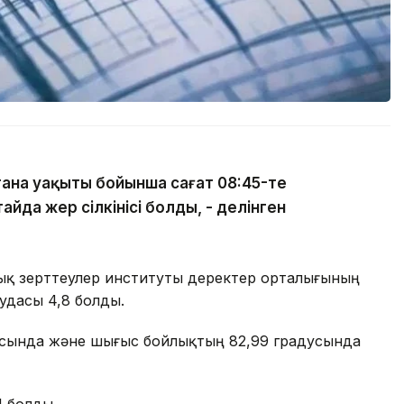
тана уақыты бойынша сағат 08:45-те
йда жер сілкінісі болды, - делінген
ық зерттеулер институты деректер орталығының
тудасы 4,8 болды.
адусында және шығыс бойлықтың 82,99 градусында