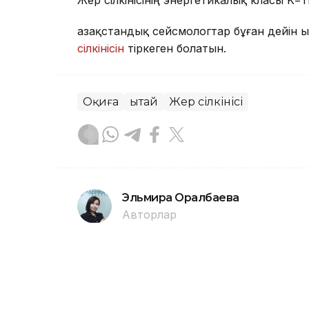
Жер сілкінісінің энергетикалық класы K=1
Қазақстандық сейсмологтар бұған дейін 
сілкінісін
тіркеген болатын.
Оқиға
Қытай
Жер сілкінісі
Эльмира Оралбаева
Авторлар
22:00, 07 Тамыз 2026
Павлодарда Сәтбаев аты