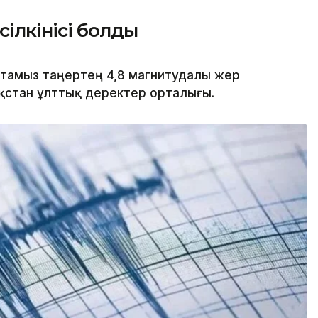
ілкінісі болды
8 тамыз таңертең 4,8 магнитудалы жер
азақстан ұлттық деректер орталығы.