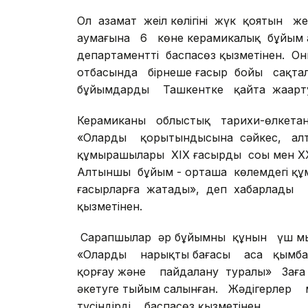
Ол азамат жеңіл көлігінің жүк қоятын
аумағына 6 көне керамикалық бұйым а
департаменттің баспасөз қызметінен. 
отбасында бірнеше ғасыр бойы сақта
бұйымдарды Ташкентке қайта жаңарту
Керамиканы облыстық тарихи-өлкета
«Олардың қорытындысына сәйкес, алт
құмырашылары ХІХ ғасырдың соңы мен Х
Алтыншы бұйым - орташа көлемдегі құм
ғасырларға жатады», деп хабарлады к
қызметінен.
Сарапшылар әр бұйымның құнын үш мыңн
«Олардың нарықтың бағасы аса қымба
қорғау және пайдалану туралы» Заңғ
әкетуге тыйым салынған. Жәдігерлер м
түсіндірді баспасөз қызметінен.