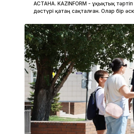
АСТАНА. KAZINFORM - Құқықтық тәртіп 
дәстүрі қатаң сақталған. Олар бір ә