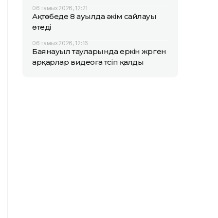
06 тамыз 2026, 12:21
Ақтөбеде 8 ауылда әкім сайлауы
өтеді
06 тамыз 2026, 12:16
Баянауыл тауларында еркін жүрген
арқарлар видеоға түсіп қалды