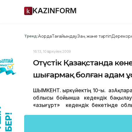
KAZINFORM
Ақорда
Тағайындау
Заң және тәртіп
Дерекқор
Тренд:
16:13, 10 Қыркүйек 2009
Оңтүстік Қазақстанда кө
шығармақ болған адам ұ
ШЫМКЕНТ. Қыркүйектің 10-ы. ҚазАқпара
облысы бойынша кедендік бақылау 
«Қазығұрт» кедендік бекетінде обл