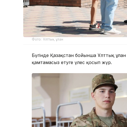
Фото: Ұлттық ұлан
Бүгінде Қазақстан бойынша Ұлттық ұлан с
қамтамасыз етуге үлес қосып жүр.