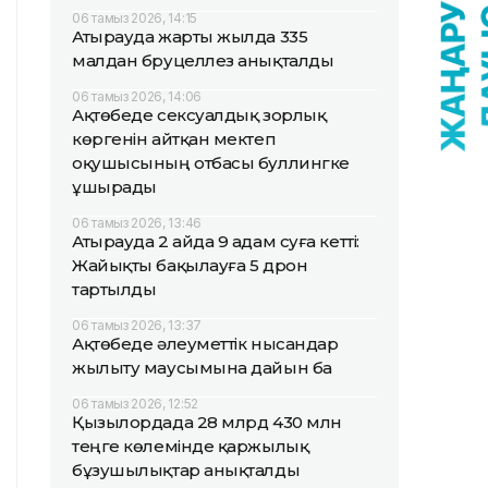
06 тамыз 2026, 14:15
Атырауда жарты жылда 335
малдан бруцеллез анықталды
06 тамыз 2026, 14:06
Ақтөбеде сексуалдық зорлық
көргенін айтқан мектеп
оқушысының отбасы буллингке
ұшырады
06 тамыз 2026, 13:46
Атырауда 2 айда 9 адам суға кетті:
Жайықты бақылауға 5 дрон
тартылды
06 тамыз 2026, 13:37
Ақтөбеде әлеуметтік нысандар
жылыту маусымына дайын ба
06 тамыз 2026, 12:52
Қызылордада 28 млрд 430 млн
теңге көлемінде қаржылық
бұзушылықтар анықталды