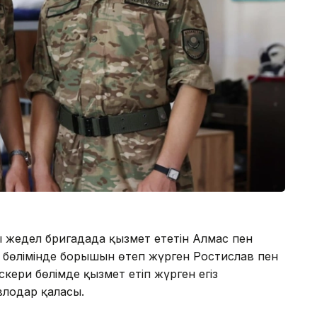
 жедел бригадада қызмет ететін Алмас пен
 бөлімінде борышын өтеп жүрген Ростислав пен
скери бөлімде қызмет етіп жүрген егіз
авлодар қаласы.