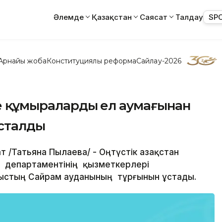
Әлемде
Қазақстан
Саясат
Талдау
SP
Арнайы жоба
Конституциялық реформа
Сайлау-2026
не құмыраларды ел аумағынан
сталды
т /Татьяна Пылаева/ - Оңтүстік Қазақстан
департаментінің қызметкерлері
ыстың Сайрам ауданының тұрғынын ұстады.