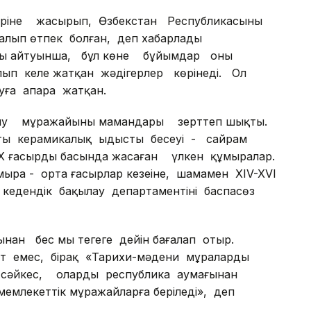
 жеріне жасырып, Өзбекстан Республикасының
лып өтпек болған, деп хабарлады
Оның айтуынша, бұл көне бұйымдар оның
лып келе жатқан жәдігерлер көрінеді. Ол
ға апара жатқан.
ну мұражайының мамандары зерттеп шықты.
ы керамикалық ыдыстың бесеуі - сайрам
Х ғасырдың басында жасаған үлкен құмыралар.
ыра - орта ғасырлар кезеңіне, шамамен XIV-XVI
едендік бақылау департаментінің баспасөз
ан бес мың теңгеге дейін бағалап отыр.
т емес, бірақ «Тарихи-мәдени мұраларды
а сәйкес, оларды республика аумағынан
емлекеттік мұражайларға беріледі», деп