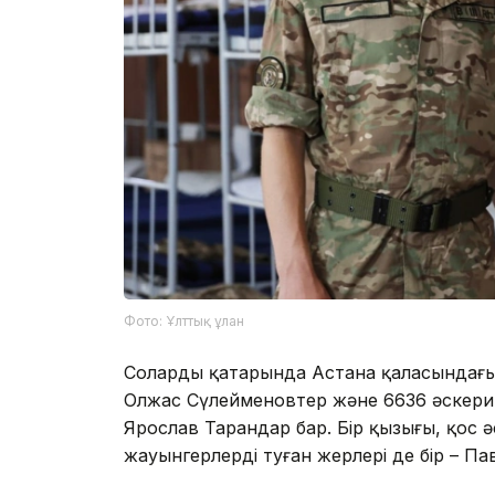
Фото: Ұлттық ұлан
Солардың қатарында Астана қаласындағы
Олжас Сүлейменовтер және 6636 әскери
Ярослав Тарандар бар. Бір қызығы, қос ә
жауынгерлердің туған жерлері де бір – П