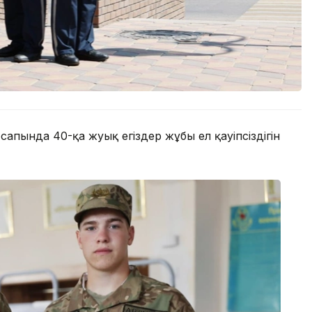
апында 40-қа жуық егіздер жұбы ел қауіпсіздігін