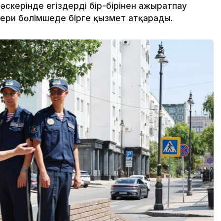
әскерінде егіздерді бір-бірінен ажыратпау
скери бөлімшеде бірге қызмет атқарады.