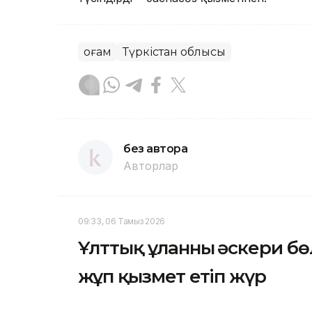
Қоғам
Түркістан облысы
без автора
Авторлар
09:33, 06 Тамыз 2026
Ұлттық ұланның әскери бө
жұп қызмет етіп жүр