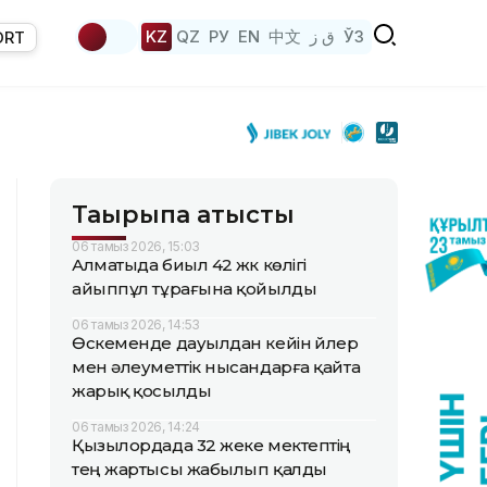
KZ
QZ
РУ
EN
中文
ق ز
ЎЗ
ORT
Тақырыпқа қатысты
06 тамыз 2026, 15:03
Алматыда биыл 42 жүк көлігі
айыппұл тұрағына қойылды
06 тамыз 2026, 14:53
Өскеменде дауылдан кейін үйлер
мен әлеуметтік нысандарға қайта
жарық қосылды
06 тамыз 2026, 14:24
Қызылордада 32 жеке мектептің
тең жартысы жабылып қалды