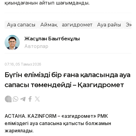
қиындағанын айтып шағымданды.
Ауа сапасы
Аймақ
Қазгидромет
Ауа райы
Эко
Жасұлан Бақытбекұлы
Авторлар
07:16, 05 Тамыз 2026
Бүгін еліміздің бір ғана қаласында ауа
сапасы төмендейді – Қазгидромет
АСТАНА. KAZINFORM – «Қазгидромет» РМК
еліміздегі ауа сапасына қатысты болжамын
жариялады.