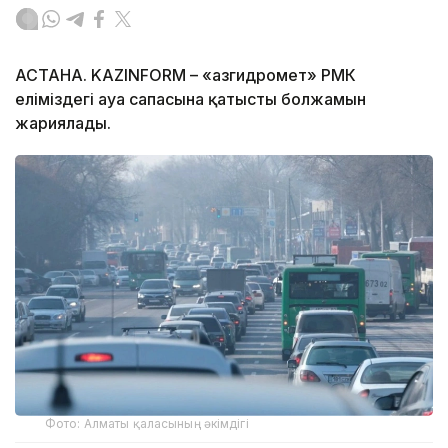
АСТАНА. KAZINFORM – «Қазгидромет» РМК
еліміздегі ауа сапасына қатысты болжамын
жариялады.
Фото: Алматы қаласының әкімдігі