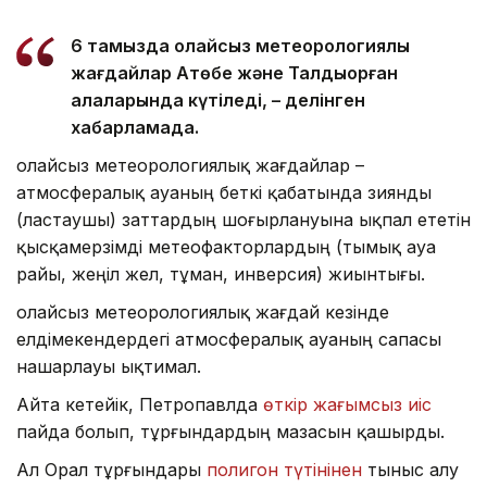
6 тамызда қолайсыз метеорологиялық
жағдайлар Ақтөбе және Талдықорған
қалаларында күтіледі, – делінген
хабарламада.
Қолайсыз метеорологиялық жағдайлар –
атмосфералық ауаның беткі қабатында зиянды
(ластаушы) заттардың шоғырлануына ықпал ететін
қысқамерзімді метеофакторлардың (тымық ауа
райы, жеңіл жел, тұман, инверсия) жиынтығы.
Қолайсыз метеорологиялық жағдай кезінде
елдімекендердегі атмосфералық ауаның сапасы
нашарлауы ықтимал.
Айта кетейік, Петропавлда
өткір жағымсыз иіс
пайда болып, тұрғындардың мазасын қашырды.
Ал Орал тұрғындары
полигон түтінінен
тыныс алу