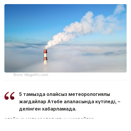
Фото: Magnific.com
5 тамызда қолайсыз метеорологиялық
жағдайлар Ақтөбе қалаласында күтіледі, –
делінген хабарламада.
Қолайсыз метеорологиялық жағдайлар –
атмосфералық ауаның беткі қабатында зиянды