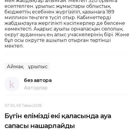
мен жабдықтар алынған. Мектеп 320 орынға
есептелген. Құрылыс жұмыстары облыстық
бюджеттің есебінен жүргізіліп, қазынаға 189
миллион теңгеге түсіп отыр. Кабинеттерді
жабдықтауға жергілікті кәсіпкерлер де белсене
көмектесті. Ақарыс ауылы орналасқан селолық
округ ауданның ең алыс учаскелерінің бірі. Және
бұл осы округте ашылып отырған төртінші
мектеп.
Аймақ
Құрылыс
без автора
Авторлар
07:30, 06 Тамыз 2026
Бүгін еліміздің екі қаласында ауа
сапасы нашарлайды