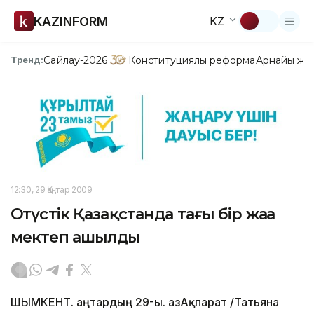
KAZINFORM
KZ
Сайлау-2026
Конституциялық реформа
Арнайы жо
Тренд:
12:30, 29 Қаңтар 2009
Оңтүстік Қазақстанда тағы бір жаңа
мектеп ашылды
ШЫМКЕНТ. Қаңтардың 29-ы. ҚазАқпарат /Татьяна