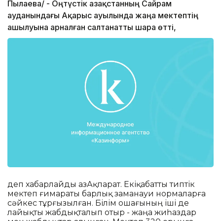
Пылаева/ - Оңтүстік Қазақстанның Сайрам
ауданындағы Ақарыс ауылында жаңа мектептің
ашылуына арналған салтанатты шара өтті,
деп хабарлайды ҚазАқпарат. Екіқабатты типтік
мектеп ғимараты барлық заманауи нормаларға
сәйкес тұрғызылған. Білім ошағының іші де
лайықты жабдықталып отыр - жаңа жиһаздар