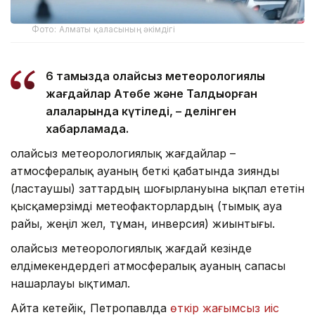
Фото: Алматы қаласының әкімдігі
6 тамызда қолайсыз метеорологиялық
жағдайлар Ақтөбе және Талдықорған
қалаларында күтіледі, – делінген
хабарламада.
Қолайсыз метеорологиялық жағдайлар –
атмосфералық ауаның беткі қабатында зиянды
(ластаушы) заттардың шоғырлануына ықпал ететін
қысқамерзімді метеофакторлардың (тымық ауа
райы, жеңіл жел, тұман, инверсия) жиынтығы.
Қолайсыз метеорологиялық жағдай кезінде
елдімекендердегі атмосфералық ауаның сапасы
нашарлауы ықтимал.
Айта кетейік, Петропавлда
өткір жағымсыз иіс