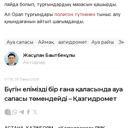
пайда болып, тұрғындардың мазасын қашырды.
Ал Орал тұрғындары
полигон түтінінен
тыныс алу
қиындағанын айтып шағымданды.
Ауа сапасы
Аймақ
Қазгидромет
Ауа райы
Эко
Жасұлан Бақытбекұлы
Авторлар
07:16, 05 Тамыз 2026
Бүгін еліміздің бір ғана қаласында ауа
сапасы төмендейді – Қазгидромет
АСТАНА. KAZINFORM – «Қазгидромет» РМК