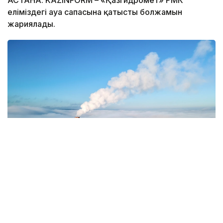
еліміздегі ауа сапасына қатысты болжамын
жариялады.
Фото: Magnific.com
5 тамызда қолайсыз метеорологиялық
жағдайлар Ақтөбе қалаласында күтіледі, –
делінген хабарламада.