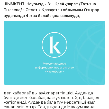
ШЫМКЕНТ. Наурыздың 3-і. ҚазАқпарат /Татьяна
Пылаева/ - Оңтүстік Қазақстан облысының Отырар
ауданында 4 жаңа балабақша салынуда,
деп хабарлайды ҚазАқпарат тілшісі. Ауданда
бүгінде жеті балабақша жұмыс істейді, бірақ ол
жетіспейді. Ауданда бала туу көрсеткіші жыл
санап өсіп отыр. Сондықтан да Маяқұм және