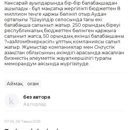
Көксарай ауылдарында бір-бір балабақшадан
ашылады - бұл мақсатқа жергілікті бюджеттен 8
миллион теңге қаржы бөлініп отыр.Аудан
орталығы ?Шәуілдір селосында тағы екі
балабақша салынып жатыр. 250 орындық біреуі
республикалық бюджеттен бөлінген қаржыға
салынып жатса, 50 орындық екінші балабақшаны
?«ҚазАтомӨнеркәсіп» ұлттық компаниясы салып
жатыр. Жұмыстар компаниялар мен Оңтүстік
Қазақстан облысының әкімдігі арасында жасалған
бизнестің әлеуметтік жауапкершілігі туралы
меморандум аясында жүргізілуде.
Аймақ
Қоғам
без автора
Авторлар
07:30, 06 Тамыз 2026