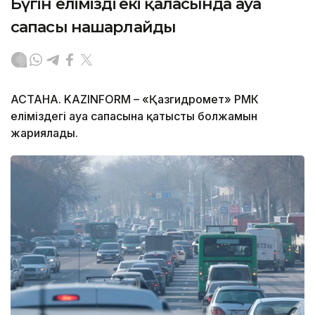
Бүгін еліміздің екі қаласында ауа
сапасы нашарлайды
АСТАНА. KAZINFORM – «Қазгидромет» РМК
еліміздегі ауа сапасына қатысты болжамын
жариялады.