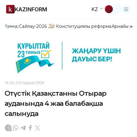
KAZINFORM
KZ
Сайлау-2026
Конституциялық реформа
Арнайы жо
Тренд:
14:30, 03 Наурыз 2009
Оңтүстік Қазақстанның Отырар
ауданында 4 жаңа балабақша
салынуда