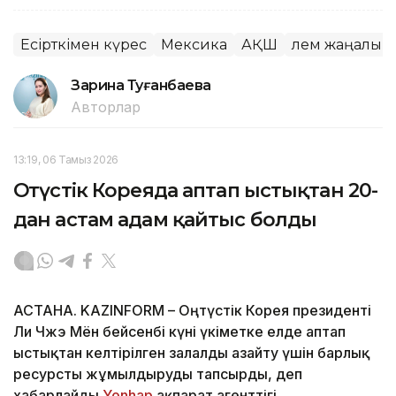
Есірткімен күрес
Мексика
АҚШ
Әлем жаңалық
Зарина Туғанбаева
Авторлар
13:19, 06 Тамыз 2026
Оңтүстік Кореяда аптап ыстықтан 20-
дан астам адам қайтыс болды
АСТАНА. KAZINFORM – Оңтүстік Корея президенті
Ли Чжэ Мён бейсенбі күні үкіметке елде аптап
ыстықтан келтірілген залалды азайту үшін барлық
ресурсты жұмылдыруды тапсырды, деп
хабарлайды
Yonhap
ақпарат агенттігі.