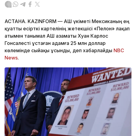
АСТАНА. KAZINFORM — АҚШ үкіметі Мексиканың ең
қуатты есірткі картелінің жетекшісі «Пелон» лақап
атымен танымал АҚШ азаматы Хуан Карлос
Гонсалесті ұстаған адамға 25 млн доллар
көлемінде сыйақы ұсынды, деп хабарлайды
NBC
News
.