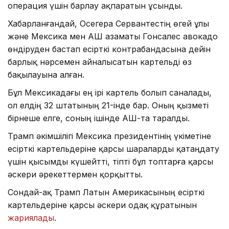
операция үшін барлау ақпаратын ұсынды.
Хабарланғандай, Осегера Сервантестің өгей ұлы
және Мексика мен АҚШ азаматы Гонсалес авокадо
өндіруден бастап есірткі контрабандасына дейін
барлық нәрсемен айналысатын картельді өз
бақылауына алған.
Бұл Мексикадағы ең ірі картель болып саналады,
ол елдің 32 штатының 21-інде бар. Оның қызметі
бірнеше елге, соның ішінде АҚШ-та таралды.
Трамп әкімшілігі Мексика президентінің үкіметіне
есірткі картельдеріне қарсы шараларды қатаңдату
үшін қысымды күшейтті, тіпті бұл топтарға қарсы
әскери әрекеттермен қорқытты.
Сондай-ақ Трамп Латын Америкасының есірткі
картельдеріне қарсы әскери одақ құратынын
жариялады
.