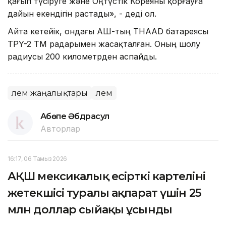
қағып түсіруге және Оңтүстік Кореяны қорғауға
дайын екендігін растады», - деді ол.
Айта кетейік, ондағы АҚШ-тың THAAD батареясы
TPY-2 TM радарымен жасақталған. Оның шолу
радиусы 200 километрден аспайды.
Әлем жаңалықтары
Әлем
Ақбөпе Әбдрасул
Авторлар
16:17, 06 Тамыз 2026
АҚШ мексикалық есірткі картелінің
жетекшісі туралы ақпарат үшін 25
млн доллар сыйақы ұсынды