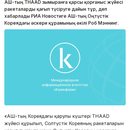
АҚШ-тың THAAD зымыранға қарсы қорғаныс жүйесі
ракеталарды қағып түсіруге дайын тұр, деп
хабарлады РИА Новостиге АҚШ-тың Оңтүстік
Кореядағы әскери құрамының өкілі Роб Мэннинг.
«АҚШ-тың Кореядағы қарулы күштері THAAD
жүйесі құрылып, Солтүстік Кореяның ракеталарын