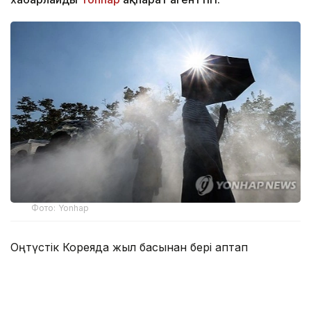
Фото: Yonhap
Оңтүстік Кореяда жыл басынан бері аптап
ыстықтан 21 өлім тіркелді. Бұл өткен жылғы
көрсеткіштен асып түсті, ол кезде жоғары
температураның әсерінен 20 адам қайтыс болған.