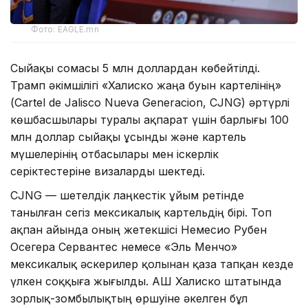
Фото: EAGLE.mn
Сыйақы сомасы 5 млн доллардан көбейтілді.
Трамп әкімшілігі «Халиско жаңа буын картелінің»
(Cartel de Jalisco Nueva Generacion, CJNG) әртүрлі
көшбасшылары туралы ақпарат үшін барлығы 100
млн доллар сыйақы ұсынды және картель
мүшелерінің отбасылары мен іскерлік
серіктестеріне визаларды шектеді.
CJNG — шетелдік лаңкестік ұйым ретінде
танылған сегіз мексикалық картельдің бірі. Топ
ақпан айында оның жетекшісі Немесио Рубен
Осегера Сервантес немесе «Эль Менчо»
мексикалық әскерилер қолынан қаза тапқан кезде
үлкен соққыға жығылды. АҚШ Халиско штатында
зорлық-зомбылықтың өршуіне әкелген бұл