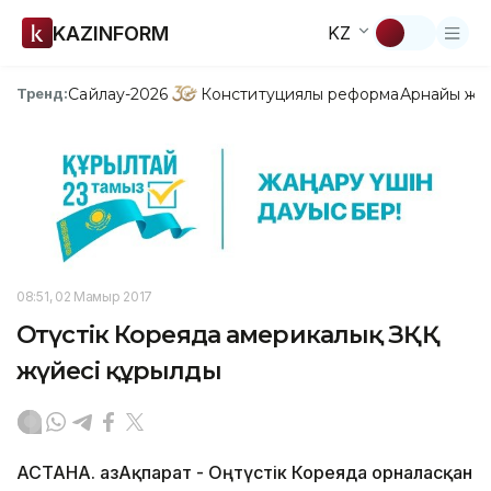
KAZINFORM
KZ
Сайлау-2026
Конституциялық реформа
Арнайы жо
Тренд:
08:51, 02 Мамыр 2017
Оңтүстік Кореяда америкалық ЗҚҚ
жүйесі құрылды
АСТАНА. ҚазАқпарат - Оңтүстік Кореяда орналасқан