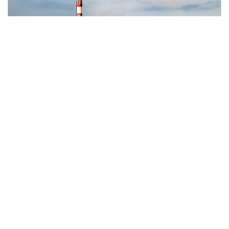
Фото: Magnific.com
5 тамызда қолайсыз метеорологиялық
жағдайлар Ақтөбе қалаласында күтіледі, –
делінген хабарламада.
Қолайсыз метеорологиялық жағдайлар –
атмосфералық ауаның беткі қабатында зиянды
(ластаушы) заттардың шоғырлануына ықпал ететін
қысқамерзімді метеофакторлардың (тымық ауа райы,
жеңіл жел, тұман, инверсия) жиынтығы.
Қолайсыз метеорологиялық жағдай кезінде
елдімекендердегі атмосфералық ауаның сапасы
нашарлауы ықтимал.