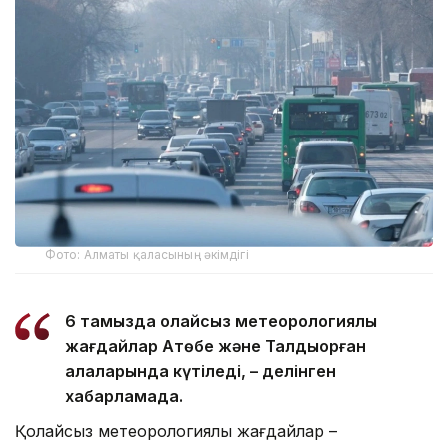
Фото: Алматы қаласының әкімдігі
6 тамызда қолайсыз метеорологиялық
жағдайлар Ақтөбе және Талдықорған
қалаларында күтіледі, – делінген
хабарламада.
Қолайсыз метеорологиялық жағдайлар –