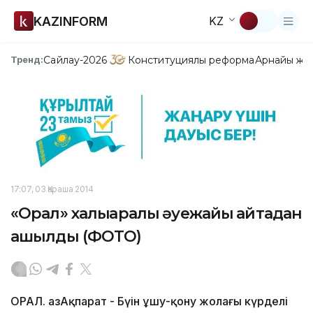
KAZINFORM
KZ
Сайлау-2026
Конституциялық реформа
Арнайы жо
Тренд:
17:07, 03 Қараша 2014
«Орал» халықаралық әуежайы қайтадан
ашылды (ФОТО)
ОРАЛ. ҚазАқпарат - Бүін ұшу-қону жолағы күрделі