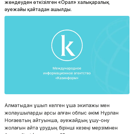
жөндеуден өткізілген «Орал» халықаралық
әуежайы қайтадан ашылды.
Алматыдан ұшып келген ұшақ экипажы мен
жолаушыларды қарсы алған облыс әкімі Нұрлан
Ноғаевтың айтуынша, әуежайдың ұшу-қону
жолағын қайта құрудың бірінші кезеңі мерзімінен