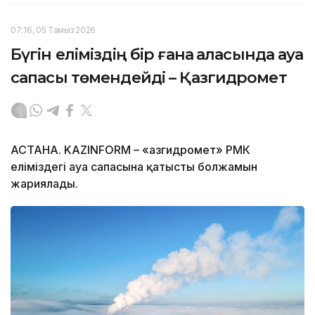
07:16, 05 Тамыз 2026
Бүгін еліміздің бір ғана қаласында ауа
сапасы төмендейді – Қазгидромет
АСТАНА. KAZINFORM – «Қазгидромет» РМК
еліміздегі ауа сапасына қатысты болжамын
жариялады.