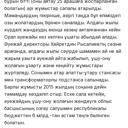
бұрын бітті (оны аяқтау 25 қарашаға жоспарланған
болатын) әрі жұмыстар сапалы атқарылды.
Мамандардың пікірінше, қазіргі таңда бұл еліміздегі
озық жолақтардың бірінен саналады. Алдағы жылы
күрделі жөндеудің екінші кезеңі аяқталғаннан кейін
Орал әуежайы кез келген ұшақты қабылдай алады.
Әуежай директоры Хайретдин Рысқалиевтің сөзіне
қарағанда, алдағы жылы сәуірде шамамен ай не ай
жарым уақытқа әуежай қайта жабылып, ұшу-қону
жолағын ұзарту және кеңейту жұмыстары
жүргізіледі. Сонымен қатар апаттық-құтқару стансасы
мен трансформаторлық подстанса салынады.
Барлық жұмысты 2015 жылдың соңына дейін
тәмамдау көзделіп отыр. Еске сала кетейік,
әуежайдың ұшу-қону жолағын жөндеуге облыс
басшысының қозғау салуымен республикалық
бюджеттен 6 млрд.-тан астам теңге бөлінген
болатын.