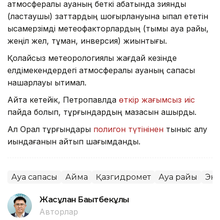
атмосфералық ауаның беткі қабатында зиянды
(ластаушы) заттардың шоғырлануына ықпал ететін
қысқамерзімді метеофакторлардың (тымық ауа райы,
жеңіл жел, тұман, инверсия) жиынтығы.
Қолайсыз метеорологиялық жағдай кезінде
елдімекендердегі атмосфералық ауаның сапасы
нашарлауы ықтимал.
Айта кетейік, Петропавлда
өткір жағымсыз иіс
пайда болып, тұрғындардың мазасын қашырды.
Ал Орал тұрғындары
полигон түтінінен
тыныс алу
қиындағанын айтып шағымданды.
Ауа сапасы
Аймақ
Қазгидромет
Ауа райы
Эк
Жасұлан Бақытбекұлы
Авторлар