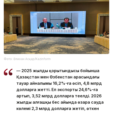
Фото: Әлихан Асқар/Kazinform
— 2025 жылдың қорытындысы бойынша
Қазақстан мен Өзбекстан арасындағы
тауар айналымы 16,2%-ға өсіп, 4,8 млрд
долларға жетті. Ел экспорты 24,6%-ға
артып, 3,52 млрд долларға теңелді. 2026
жылдың алғашқы бес айында өзара сауда
көлемі 2,3 млрд долларға жетіп, өткен