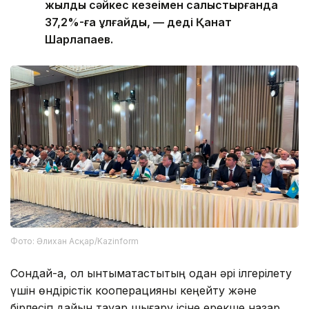
жылдың сәйкес кезеңімен салыстырғанда
37,2%-ға ұлғайды, — деді Қанат
Шарлапаев.
Фото: Әлихан Асқар/Kazinform
Сондай-ақ, ол ынтымақтастықтың одан әрі ілгерілету
үшін өндірістік кооперацияны кеңейту және
бірлесіп дайын тауар шығару ісіне ерекше назар