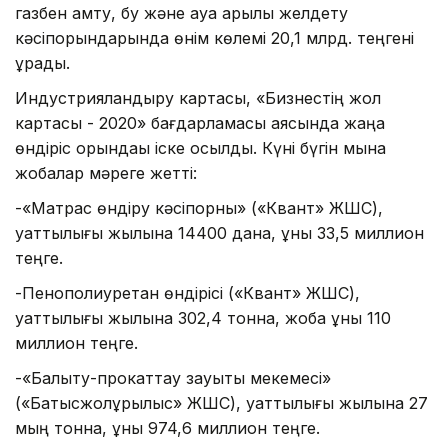
газбен қамту, бу және ауа арқылы желдету
кәсіпорындарында өнім көлемі 20,1 млрд. теңгені
құрады.
Индустрияландыру картасы, «Бизнестің жол
картасы - 2020» бағдарламасы аясында жаңа
өндіріс орындаы іске қосылды. Күні бүгін мына
жобалар мәреге жетті:
-«Матрас өндіру кәсіпорны» («Квант» ЖШС),
қуаттылығы жылына 14400 дана, құны 33,5 миллион
теңге.
-Пенополиуретан өндірісі («Квант» ЖШС),
қуаттылығы жылына 302,4 тонна, жоба құны 110
миллион теңге.
-«Балқыту-прокаттау зауыты мекемесі»
(«Батысжолқұрылыс» ЖШС), қуаттылығы жылына 27
мың тонна, құны 974,6 миллион теңге.