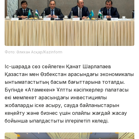
Фото: Әлихан Асқар/Kazinform
Іс-шарада сөз сөйлеген Қанат Шарлапаев
Қазақстан мен Өзбекстан арасындағы экономикалық
ынтымақтастықтың басым бағыттарына тоқталды.
Бүгінде «Атамекен» Ұлттық кәсіпкерлер палатасы
екі мемлекет арасындағы инвестициялық
жобаларды іске асыру, сауда байланыстарын
кеңейту және бизнес үшін қолайлы жағдай жасау
бойынша ықпалдастықты ілгерілетіп келеді.