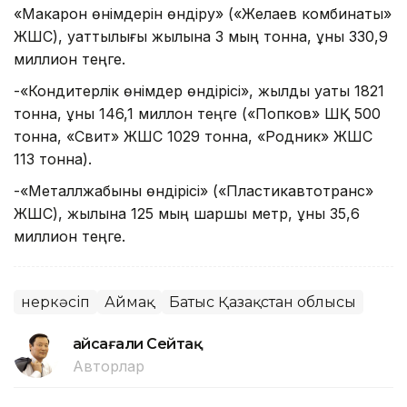
«Макарон өнімдерін өндіру» («Желаев комбинаты»
ЖШС), қуаттылығы жылына 3 мың тонна, құны 330,9
миллион теңге.
-«Кондитерлік өнімдер өндірісі», жылдық қуаты 1821
тонна, құны 146,1 миллон теңге («Попков» ШҚ 500
тонна, «Свит» ЖШС 1029 тонна, «Родник» ЖШС
113 тонна).
-«Металлжабыны өндірісі» («Пластикавтотранс»
ЖШС), жылына 125 мың шаршы метр, құны 35,6
миллион теңге.
Өнеркәсіп
Аймақ
Батыс Қазақстан облысы
Ғайсағали Сейтақ
Авторлар