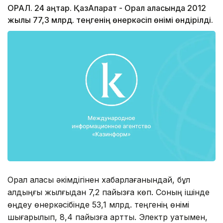
ОРАЛ. 24 қаңтар. ҚазАқпарат - Орал қаласында 2012
жылы 77,3 млрд. теңгенің өнеркәсіп өнімі өндірілді.
Орал қаласы әкімдігінен хабарлағанындай, бұл
алдыңғы жылғыдан 7,2 пайызға көп. Соның ішінде
өңдеу өнеркәсібінде 53,1 млрд. теңгенің өнімі
шығарылып, 8,4 пайызға артты. Электр қуатымен,