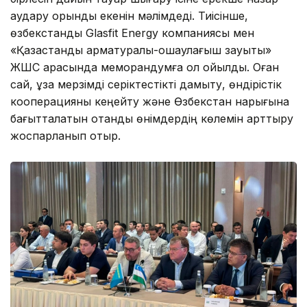
аудару орынды екенін мәлімдеді. Тиісінше,
өзбекстандық Glasfit Energy компаниясы мен
«Қазақстандық арматуралық-оқшаулағыш зауыты»
ЖШС арасында меморандумға қол қойылды. Оған
сай, ұзақ мерзімді серіктестікті дамыту, өндірістік
кооперацияны кеңейту және Өзбекстан нарығына
бағытталатын отандық өнімдердің көлемін арттыру
жоспарланып отыр.