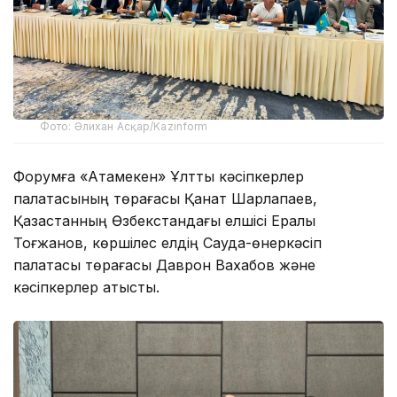
Фото: Әлихан Асқар/Kazinform
Форумға «Атамекен» Ұлттық кәсіпкерлер
палатасының төрағасы Қанат Шарлапаев,
Қазақстанның Өзбекстандағы елшісі Ералы
Тоғжанов, көршілес елдің Сауда-өнеркәсіп
палатасы төрағасы Даврон Вахабов және
кәсіпкерлер қатысты.