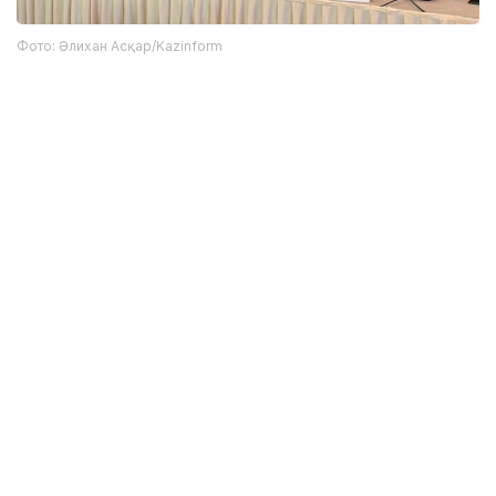
Фото: Әлихан Асқар/Kazinform
Сонымен қатар кездесу қорытындысы бойынша
«Атамекен» Ұлттық кәсіпкерлер палатасы мен
Өзбекстанның Сауда-өнеркәсіп палатасы
арасында тұрақты жұмыс істейтін сараптамалық
жұмыс тобын құру ұсынылды.
Форум аяқталғаннан кейін қазақстандық делегация
өкілдері Zelal Textile тоқыма компаниясы, ARCA
Mebel жиһаз орталығы, TEXNOPARK өнеркәсіптік
кешені және CRAFERS кондитерлік фабрикасының
жұмысымен танысты.
Еске салайық, жарты жылда Қазақстан мен
Өзбекстан арасындағы тауар айналымы 2,7 млрд
доллардан
асты
.