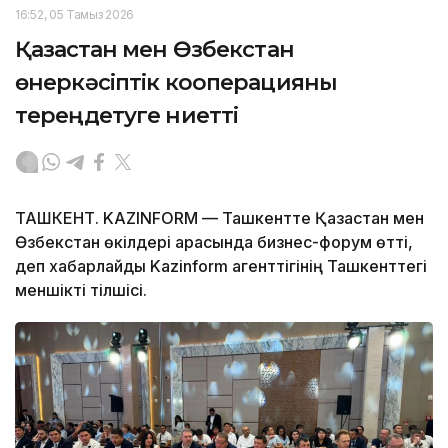
16:52, 05 Тамыз 2026
Қазақстан мен Өзбекстан
өнеркәсіптік кооперацияны
тереңдетуге ниетті
ТАШКЕНТ. KAZINFORM — Ташкентте Қазақстан мен
Өзбекстан өкілдері арасында бизнес-форум өтті,
деп хабарлайды Kazinform агенттігінің Ташкенттегі
меншікті тілшісі.