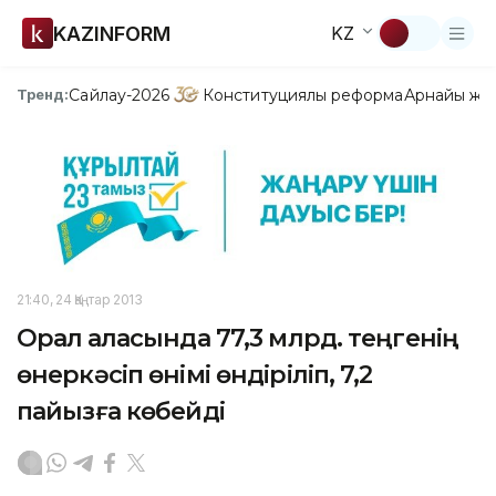
KAZINFORM
KZ
Сайлау-2026
Конституциялық реформа
Арнайы жо
Тренд:
21:40, 24 Қаңтар 2013
Орал қаласында 77,3 млрд. теңгенің
өнеркәсіп өнімі өндіріліп, 7,2
пайызға көбейді