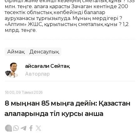
бірінші және екінші кезеңнің сметалық құны ? 135
млн. теңге. Қалаға қарасты Зачаган кентінде 200
төсектік облыстық көпбейінді балалар
ауруханасы тұрғызылуда. Мұның мердігері ?
«Алтим» ЖШС, құрылыстың сметалық құны ? 1,2
млрд. теңге.
Аймақ
Денсаулық
Ғайсағали Сейтақ
Авторлар
16:00, 09 Тамыз 2026
8 мыңнан 85 мыңға дейін: Қазақстан
қалаларында тіл курсы қанша