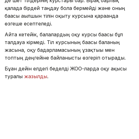
де шет тілдерінің курстары бар. Бірақ барлық
қалада бірдей таңдау бола бермейді және оның
бағасы ағылшын тілін оқыту курсына қарағанда
өзгеше есептеледі.
Айта кетейік, балалардың оқу курсы бағасы бұл
талдауға кірмеді. Тіл курсының бағасы баланың
жасына, оқу бағдарламасының ұзақтығы мен
топтың деңгейіне байланысты өзгеріп отырады.
Бұған дейін елдегі беделді ЖОО-ларда оқу ақысы
туралы
жазылды
.
Тіл
Аймақ
Қаржы
Алтынай Сағындықова
Авторлар