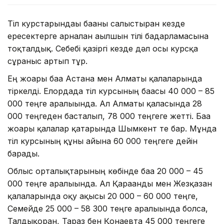
Тіл курстарындағы бағаны салыстырған кезде
ересектерге арналған ағылшын тілі бағдарламасына
тоқталдық. Себебі қазіргі кезде дәл осы курсқа
сұраныс артып тұр.
Ең жоғары баға Астана мен Алматы қалаларында
тіркелді. Елордада тіл курсының бағасы 40 000 – 85
000 теңге аралығында. Ал Алматы қаласында 28
000 теңгеден басталып, 78 000 теңгеге жетті. Баға
жоғары қалалар қатарында Шымкент те бар. Мұнда
тіл курсының құны айына 60 000 теңгеге дейін
барады.
Облыс орталықтарының көбінде баға 20 000 – 45
000 теңге аралығында. Ал Қарағанды мен Жезқазған
қалаларында оқу ақысы 20 000 – 60 000 теңге,
Семейде 25 000 – 58 300 теңге аралығында болса,
Талдықорған, Тараз бен Қонаевта 45 000 теңгеге