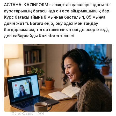
АСТАНА. KAZINFORM – Қазақстан қалаларындағы тіл
курстарының бағасында он есе айырмашылық бар.
Курс бағасы айына 8 мыңнан басталып, 85 мыңға
дейін жетті. Бағаға өңір, оқу әдісі мен таңдау
бағдарламасы, тіл орталығының өзі де әсер етеді,
деп хабарлайды Kazinform тілшісі.
Фото: Kazinform/ЖИ