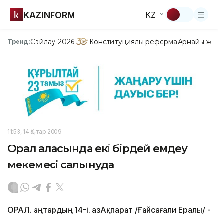
KAZINFORM
KZ
Сайлау-2026
Конституциялық реформа
Арнайы жо
Тренд:
11:53, 14 Қаңтар 2009
Орал қаласында екі бірдей емдеу
мекемесі салынуда
ОРАЛ. Қаңтардың 14-і. ҚазАқпарат /Ғайсағали Ералы/ -