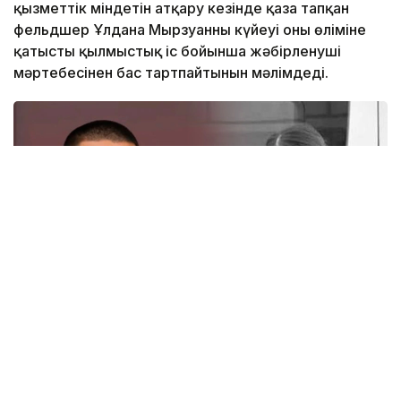
қызметтік міндетін атқару кезінде қаза тапқан
фельдшер Ұлдана Мырзуанның күйеуі оның өліміне
қатысты қылмыстық іс бойынша жәбірленуші
мәртебесінен бас тартпайтынын мәлімдеді.
Коллаж: Kazinform
Youtube
желісіндегі сұхбатында Әділет Зейнел бұл
процессуалдық мәртебені сақтап қалу шешімінің