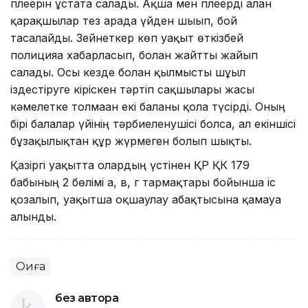
плеерін ұстата салады. Ақша мен плеерді алған
қарақшылар тез арада үйден шығып, бой
тасалайды. Зейнеткер көп уақыт өткізбей
полицияға хабарласып, болған жайтты жайып
салады. Осы кезде болған қылмысты шұғыл
іздестіруге кіріскен тәртіп сақшылары жасы
кәмелетке толмаған екі баланы қолға түсірді. Оның
бірі балалар үйінің тәрбиеленушісі болса, ал екіншісі
бұзақылықтан құр жүрмеген болып шықты.
Қазіргі уақытта олардың үстінен ҚР ҚК 179
бабының 2 бөлімі а, в, г тармақтары бойынша іс
қозғалып, уақытша оқшаулау абақтысына қамауға
алынды.
Оқиға
без автора