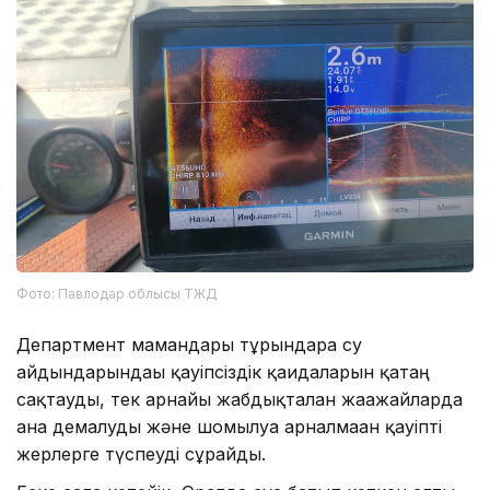
Фото: Павлодар облысы ТЖД
Департмент мамандары тұрғындарға су
айдындарындағы қауіпсіздік қағидаларын қатаң
сақтауды, тек арнайы жабдықталған жағажайларда
ғана демалуды және шомылуға арналмаған қауіпті
жерлерге түспеуді сұрайды.