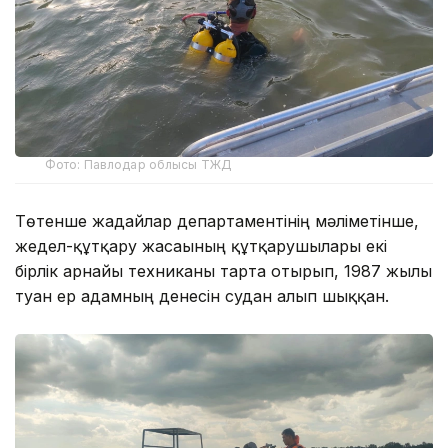
Фото: Павлодар облысы ТЖД
Төтенше жағдайлар департаментінің мәліметінше,
жедел-құтқару жасағының құтқарушылары екі
бірлік арнайы техниканы тарта отырып, 1987 жылы
туған ер адамның денесін судан алып шыққан.