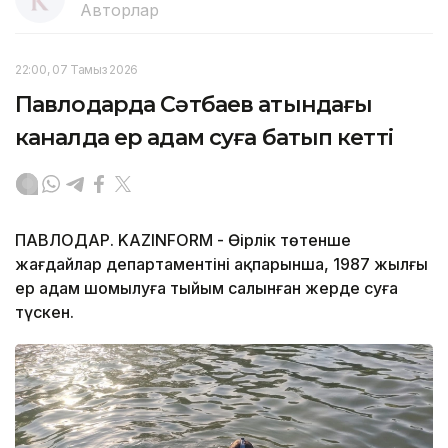
Авторлар
22:00, 07 Тамыз 2026
Павлодарда Сәтбаев атындағы
каналда ер адам суға батып кетті
ПАВЛОДАР. KAZINFORM - Өңірлік төтенше
жағдайлар департаментінің ақпарынша, 1987 жылғы
ер адам шомылуға тыйым салынған жерде суға
түскен.