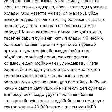
үйлердің біріне ұрлыққа түседі. Үйдің терезесін
кірпіш таспен сындырып, бағалы заттарды ұрламақ
болады. Осы мезетте үй иесі 84 жасар Л. үйде
шыққан дауыстан оянып кетіп, бөлмесінен дәлізге
шықса, үйді тонап жатқан екі белгісіз адамды
көреді. Шошып кеткен ол, бөлмесіне қайта кіріп,
төсегіне барып бүркеніп жатып алады. Үй иесінің
бөлмесіне қашып кіргенін көріп қойған ұрылар
артынан тұра жүгіріп, бөлмедегі зейнеткер
айқайлап көршілері полицияға хабарласып
қоймасын деп, мойнынан қылғындырады. Қала
берді зейнеткердің үні шықпас үшін жастықпен
тұншықтырып, кереуеттің жанында тұрған
бөлмешамын қолына алып, ұра бастайды. Кейуана
жанын сақтап қалу үшін «не керек?» деп сұрайды.
Әлгі екеуі осы кезде ұруын тоқтатып, бағалы
заттарын беруін талап етеді. Зейнеткер емделуге
сақтап жүрген 20 000 теңге ақшасы мен МР3