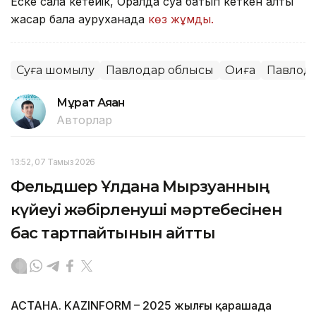
Еске сала кетейік, Оралда суға батып кеткен алты
жасар бала ауруханада
көз жұмды.
Суға шомылу
Павлодар облысы
Оқиға
Павлод
Мұрат Аяған
Авторлар
13:52, 07 Тамыз 2026
Фельдшер Ұлдана Мырзуанның
күйеуі жәбірленуші мәртебесінен
бас тартпайтынын айтты
АСТАНА. KAZINFORM – 2025 жылғы қарашада