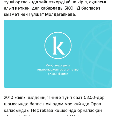
түннің ортасында зейнеткердің үйіне кіріп, ақшасын
алып кеткен, деп хабарлады БҚО ІІД баспасөз
қызметінен Гүлшат Молдағалиева.
2010 жылғы шілденің 11-інде түнгі сағат 03.00-дер
шамасында белгісіз екі адам мас күйінде Орал
қаласындағы Нефтебаза көшесінде орналасқан