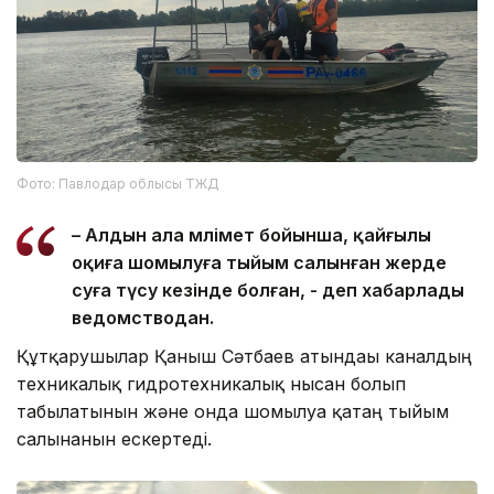
Фото: Павлодар облысы ТЖД
– Алдын ала мәлімет бойынша, қайғылы
оқиға шомылуға тыйым салынған жерде
суға түсу кезінде болған, - деп хабарлады
ведомстводан.
Құтқарушылар Қаныш Сәтбаев атындағы каналдың
техникалық гидротехникалық нысан болып
табылатынын және онда шомылуға қатаң тыйым
салынғанын ескертеді.