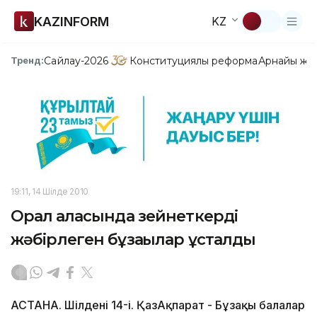
KAZINFORM
KZ
Сайлау-2026
Конституциялық реформа
Арнайы жо
Тренд:
19:11, 14 Шілде 2010
Орал қаласында зейнеткерді
жәбірлеген бұзақылар ұсталды
АСТАНА. Шілденің 14-і. ҚазАқпарат - Бұзақы балалар