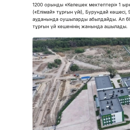
1200 орындық «Келешек мектептері» 1 қ
(«Елімай» тұрғын үйі), Бурундай көшес
ауданында оқушыларды қабылдайды. Ал 6
тұрғын үй кешенінің жанында ашылады.