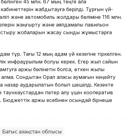
бөлінген 45 млн. 67 мың теңге қала
кабинеттерін жабдықтауға берілді. Тұрғын үй-
ігі және автомобиль жолдары бөліміне 116 млн.
өшелерін жаңғырту және аялдамалық павильон
ластыру жобаларын жасау сынды жұмыстарға
дам тұр. Тағы 12 мың адам үй кезегіне тіркелген.
лік инфрақұрылым болуы керек. Егер жыл сайын
қамтуға қаржы бөлінетін болса, өткен жылы
алмақ. Сондықтан Орал қаласы аумағын кеңейту
са назар аударылатын болып шешілді. Кезекте
е таунхаустардан пәтер алу үшін кооператив
ді. Бюджеттік қаржы есебінен осындай бірнеше
Батыс Қазақстан облысы