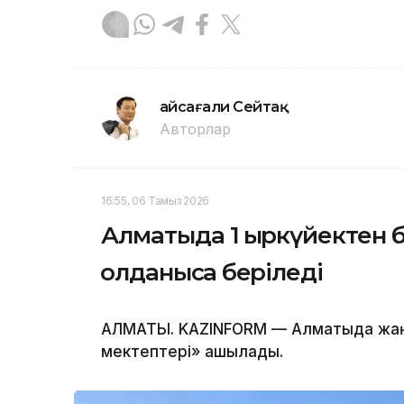
Ғайсағали Сейтақ
Авторлар
16:55, 06 Тамыз 2026
Алматыда 1 қыркүйектен 
қолданысқа беріледі
АЛМАТЫ. KAZINFORM — Алматыда жаң
мектептері» ашылады.