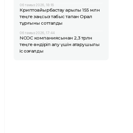
06 тамыз 2026, 18:16
Криптоайырбастау арқылы 155 млн
теңге заңсыз табыс тапқан Орал
тұрғыны сотталды
06 тамыз 2026, 17:44
NCOC компаниясынан 2,3 трлн
теңге өндіріп алу үшін атқарушылық
іс қозғалды