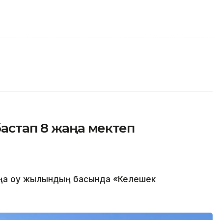
бастап 8 жаңа мектеп
а оқу жылындың басында «Келешек