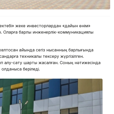
 мектебі» жеке инвесторлардан «дайын өнім»
 Оларға барлық инженерлік-коммуникациялық
 желтоқсан айында сегіз нысанның барлығында
андарға техникалық тексеру жүргізілген.
ып алу-сату шарты жасалған. Соның нәтижесінда
қолданысқа беріледі.