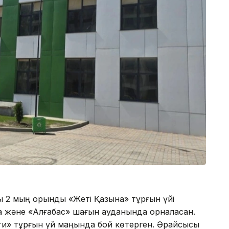
ы 2 мың орындық «Жеті Қазына» тұрғын үйі
а және «Алғабас» шағын ауданында орналасқан.
ти» тұрғын үй маңында бой көтерген. Әрқайсысы