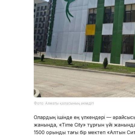
Фото: Алматы қаласының әкімдігі
Олардың ішінде ең үлкендері — әрқайсыс
жанында, «Time City» тұрғын үйі жанынд
1500 орындық тағы бір мектеп «Алтын Си