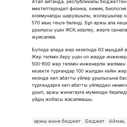
Атап айтқанда, республикалық бюджеттен 
мектептеріндегі физика, химия, биология 
коммуналдық шаруашылық, жолаушылар көл
570 мың теңге бөлінді. Бұл қаржы қала к
құрылысы үшін ЖСҚ әзірлеу, жерге орна
жұмсалмақ.
Бүгінде қалада жер кезегінде 63 мыңдай а
Жер телімін беру үшін ол жерде инженер
500-800 жер телімін инженерлік желімен 
кезекте тұрғандар 100 жылдан кейін жер 
кезінде көп қабатты үйлер құрылысына ба
тұрғандарға көп қабатты үйлерден немес
құрып, қаржы жинақтауға мүмкіндік беріле
үйдің жобасы жасалмақшы.
Қаржы және бюджет
Бюджет
Аймақ