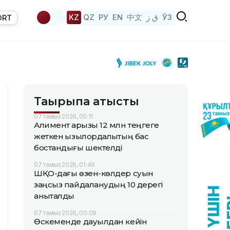
KZ
QZ
РУ
EN
中文
ق ز
ЎЗ
ORT
Тақырыпқа қатысты
07 тамыз 2026, 05:11
Алимент қарызы 12 млн теңгеге
жеткен қызылордалықтың бас
бостандығы шектелді
07 тамыз 2026, 01:49
ШҚО-дағы өзен-көлдер суын
заңсыз пайдаланудың 10 дерегі
анықталды
07 тамыз 2026, 00:09
Өскеменде дауылдан кейін