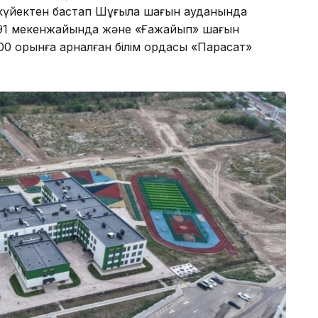
ыркүйектен бастап Шұғыла шағын ауданында
і, 91 мекенжайында және «Ғажайып» шағын
00 орынға арналған білім ордасы «Парасат»