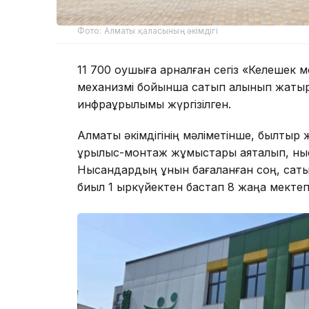
Фото: Алматы қаласының әкімдігі
11 700 оқушыға арналған сегіз «Келешек
механизмі бойынша сатып алынып жатыр.
инфрақұрылымы жүргізілген.
Алматы әкімдігінің мәліметінше, былтыр
құрылыс-монтаж жұмыстары аяқталып, ныс
Нысандардың құнын бағаланған соң, сат
биыл 1 қыркүйектен бастап 8 жаңа мектеп 