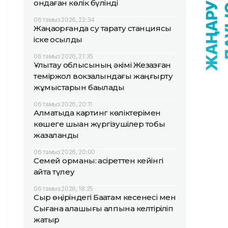
ондаған көлік бүлінді
06 тамыз 2026, 22:34
Жаңақорғанда су тарату станциясы
іске қосылды
06 тамыз 2026, 21:35
Ұлытау облысының әкімі Жезқазған
теміржол вокзалындағы жаңғырту
жұмыстарын бақылады
06 тамыз 2026, 20:11
Алматыда картинг көліктерімен
көшеге шыққан жүргізушілер тобы
жазаланды
06 тамыз 2026, 20:00
Семей орманы: қасіреттен кейінгі
қайта түлеу
06 тамыз 2026, 18:25
Сыр өңіріндегі Бақатам кесенесі мен
Сығанақ қалашығы қалпына келтіріліп
жатыр