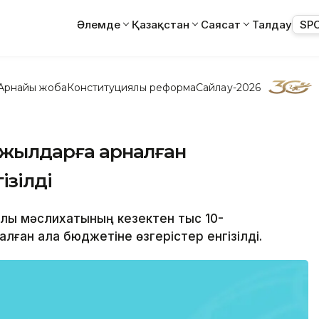
Әлемде
Қазақстан
Саясат
Талдау
SP
Арнайы жоба
Конституциялық реформа
Сайлау-2026
5 жылдарға арналған
ізілді
лалық мәслихатының кезектен тыс 10-
ған қала бюджетіне өзгерістер енгізілді.