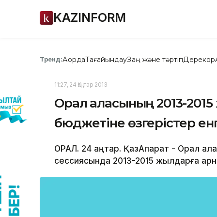
KAZINFORM
Ақорда
Тағайындау
Заң және тәртіп
Дерекқор
Тренд:
11:27, 24 Қаңтар 2013
Орал қаласының 2013-201
бюджетіне өзгерістер енг
ОРАЛ. 24 қаңтар. ҚазАқпарат - Орал қа
сессиясында 2013-2015 жылдарға арнал