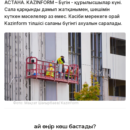
АСТАНА. KAZINFORM – Бүгін - құрылысшылар күні.
Сала қарқынды дамып жатқанымен, шешімін
күткен мәселелер аз емес. Кәсіби мерекеге орай
Kazinform тілшісі саланың бүгінгі ахуалын саралады.
Фото: Мақсат Шағырбаев/ Kazinform
Қай өңір көш бастады?