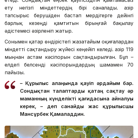
ету негізгі міндеттердің бірі саналады. Қазір
тапсырыс берушіден бастап мердігерге дейінгі
барлық кезеңді қамтитын бірыңғай бақылау
әдістемесі әзірленіп жатыр.
Сонымен қатар өндірістегі жазатайым оқиғалардан
міндетті сақтандыру жүйесі кеңейіп келеді. Қазір 119
мыңнан астам кәсіпорын сақтандырылған. Бұл –
елдегі белсенді кәсіпорындардың шамамен 70
пайызы.
– Құрылыс алаңында қауіп әрдайым бар.
Сондықтан талаптар
ды
қатаң сақтау әр
маманның күнделікті қағидасына айналуы
керек, – де
п санайды
жас құрылысшы
Мансұрбек Қамалад
д
ин.