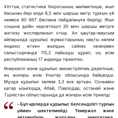
Ұлттық статистика бюросының мәліметінше, жыл
басынан бері елде 8,5 млн шаршы метр тұрғын үй
немесе 80 667 баспана пайдалануға берілді. Жыл
соңына дейін көрсеткішті 20 млн шаршы метрге
жеткізу жоспарланып отыр. Ал қаңтар–маусым
айларында құрылыс жұмыстарының нақты көлем
индексі өткен жылдың сәйкес кезеңімен
салыстырғанда 115,2 пайызды құрап, оң өсім
республиканың 17 өңірінде тіркелген.
Өнеркәсіп және құрылыс министрлігінің дерегінше,
ең жоғары өсім Ұлытау облысында байқалды.
Мұнда құрылыс көлемі 3,3 есе артқан. Сонымен
қатар Қызылорда, Абай, Павлодар, Қостанай және
Түркістан облыстарында да жоғары өсім тіркелді.
– Бұл өңірлерде құрылыс белсенділігі тұрғын
үймен шектелмейді. Теміржол және
автомобиль жолдары, энергетика,