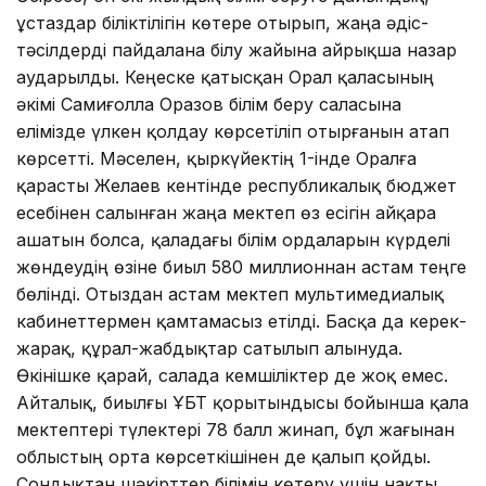
ұстаздар біліктілігін көтере отырып, жаңа әдіс-
тәсілдерді пайдалана білу жайына айрықша назар
аударылды. Кеңеске қатысқан Орал қаласының
әкімі Самиғолла Оразов білім беру саласына
елімізде үлкен қолдау көрсетіліп отырғанын атап
көрсетті. Мәселен, қыркүйектің 1-інде Оралға
қарасты Желаев кентінде республикалық бюджет
есебінен салынған жаңа мектеп өз есігін айқара
ашатын болса, қаладағы білім ордаларын күрделі
жөндеудің өзіне биыл 580 миллионнан астам теңге
бөлінді. Отыздан астам мектеп мультимедиалық
кабинеттермен қамтамасыз етілді. Басқа да керек-
жарақ, құрал-жабдықтар сатылып алынуда.
Өкінішке қарай, салада кемшіліктер де жоқ емес.
Айталық, биылғы ҰБТ қорытындысы бойынша қала
мектептері түлектері 78 балл жинап, бұл жағынан
облыстың орта көрсеткішінен де қалып қойды.
Сондықтан шәкірттер білімін көтеру үшін нақты