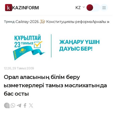
KAZINFORM
KZ
Сайлау-2026
Конституциялық реформа
Арнайы жо
Тренд:
12:26, 29 Тамыз 2009
Орал қаласының білім беру
қызметкерлері тамыз мәслихатында
бас қосты