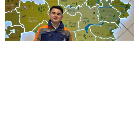
Фото: Мансұрбек Қамаладдиннің жеке мұрағатынан
Қауіпсіздікті қамтамасыз етумен қатар саланың
болашағы білікті мамандарға да тікелей
байланысты. Бүгінде еліміздің 34 жоғары оқу
орнында «Сәулет және құрылыс» бағыты бойынша
20 мыңға жуық студент білім алады. Жоғары оқу
орындары BIM технологиялары, цифрлық жобалау,
экономика және менеджмент бағыттарын енгізіп