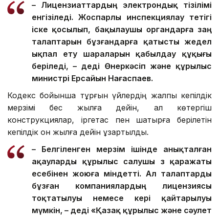
– Лицензиаттардың электрондық тізілімі
енгізіледі. Жоспарлы инспекциялау тетігі
іске қосылып, бақылаушы органдарға заң
талаптарын бұзғандарға қатысты жедел
ықпал ету шараларын қабылдау құқығы
беріледі, – деді Өнеркәсіп және құрылыс
министрі Ерсайын Нағаспаев.
Кодекс бойынша тұрғын үйлердің жалпы кепілдік
мерзімі бес жылға дейін, ал көтергіш
конструкциялар, іргетас пен шатырға берілетін
кепілдік он жылға дейін ұзартылды.
– Белгіленген мерзім ішінде анықталған
ақауларды құрылыс салушы өз қаражаты
есебінен жоюға міндетті. Ал талаптарды
бұзған компаниялардың лицензиясы
тоқтатылуы немесе кері қайтарылуы
мүмкін, – деді «Қазақ құрылыс және сәулет