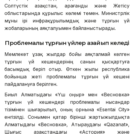
Солтүстік Қазақстан, Қарағанды және Жетісу
облыстарында құрылыс көлемі төмен. Министрлік
мұны ірі инфрақұрылымдық және тұрғын үй
жобаларының аяқталуымен байланыстырады.
Проблемалы тұрғын үйлер азайып келеді
Мемлекет ұзақ жылдар бойы аяқталмай келген
тұрғын үй кешендерінің санын қысқартуға
басымдық беріп отыр. Өткен жылы республика
бойынша жеті проблемалы тұрғын үй кешені
пайдалануға берілген.
Биыл Алматыдағы «Үш Қоңыр» мен «Весновка»
тұрғын үй кешендері проблемалы нысандар
тізімінен шығарылып, оның орнына «Esentai City»
енгізілді. Сонымен қатар бірінші жартыжылдықта
Алматыдағы «Весновка», Атыраудағы «Qazanat»,
Шығыс Қазақстандағы «Астория» және