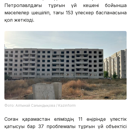
Петропавлдағы тұрғын үй кешені бойынша
мәселелер шешіліп, тағы 153 үлескер баспанасына
қол жеткізді.
Фото: Алтынай Сағындықова / Kazinform
Соған қарамастан еліміздің 11 өңірінде үлестік
қатысуы бар 37 проблемалы тұрғын үй объектісі