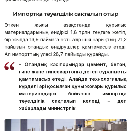
Импортқа тәуелділік сақталып отыр
Өткен жылы Қазақстанда құрылыс
материалдарының өндірісі 1,8 трлн теңгеге жетіп,
бір жылда 13,9 пайызға өсті. Қазір ішкі нарықтың 71,3
пайызын отандық өндірушілер қамтамасыз етеді.
Ал импорттың үлесі 28,7 пайызды құрайды.
– Отандық кәсіпорындар цемент, бетон,
гипс және гипсокартонға деген сұранысты
қамтамасыз етеді. Алайда технологиялық
күрделі әрі қосылған құны жоғары құрылыс
материалдары бойынша импортқа
тәуелділік сақталып келеді, – деп
хабарлады министрлік.