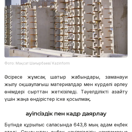
Фото: Мақсат Шағырбаев/ Kazinform
Әсіресе жұмсақ шатыр жабындары, заманауи
жылу оқшаулағыш материалдар мен күрделі әрлеу
өнімдері сырттан жеткізіледі. Тәуелділікті азайту
үшін жаңа өндірістер іске қосылмақ.
Қауіпсіздік пен кадр даярлау
Бүгінде құрылыс саласында 643,8 мың адам еңбек
етеді. Сондықтан еңбек қауіпсіздігін қамтамасыз