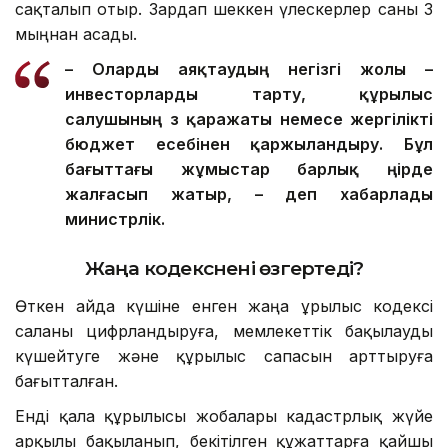
сақталып отыр. Зардап шеккен үлескерлер саны 3
мыңнан асады.
– О
ларды
аяқтаудың негізгі жолы –
инвесторларды тарту, құрылыс
салушының өз қаражаты немесе жергілікті
бюджет есебінен қаржыландыру. Бұл
бағыттағы жұмыстар барлық өңірде
жалғасып жатыр, – деп хабарлады
министрлік.
Жаңа кодекс
нені өзгертеді?
Өткен айда күшіне енген жаңа Құрылыс кодексі
саланы цифрландыруға, мемлекеттік бақылауды
күшейтуге және құрылыс сапасын арттыруға
бағытталған.
Енді қала құрылысы жобалары кадастрлық жүйе
арқылы бақыланып, бекітілген құжаттарға қайшы