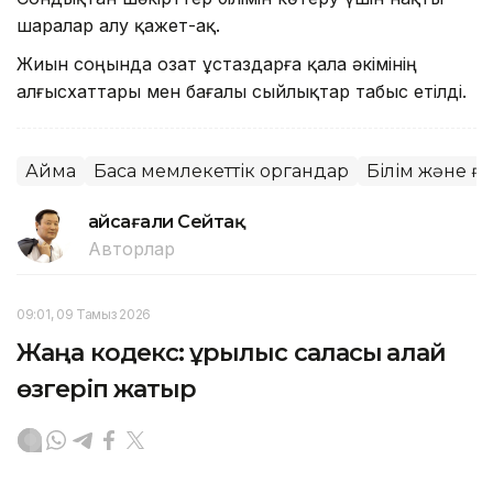
шаралар алу қажет-ақ.
Жиын соңында озат ұстаздарға қала әкімінің
алғысхаттары мен бағалы сыйлықтар табыс етілді.
Аймақ
Басқа мемлекеттік органдар
Білім және ғ
Ғайсағали Сейтақ
Авторлар
09:01, 09 Тамыз 2026
Жаңа кодекс: құрылыс саласы қалай
өзгеріп жатыр