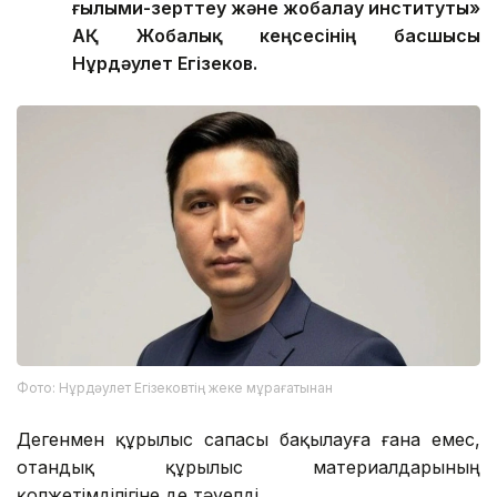
ғылыми-зерттеу және жобалау институты»
АҚ Жобалық кеңсесінің басшысы
Нұрдәулет Егізеков.
Фото: Нұрдәулет Егізековтің жеке мұрағатынан
Дегенмен құрылыс сапасы бақылауға ғана емес,
отандық құрылыс материалдарының
қолжетімділігіне де тәуелді.