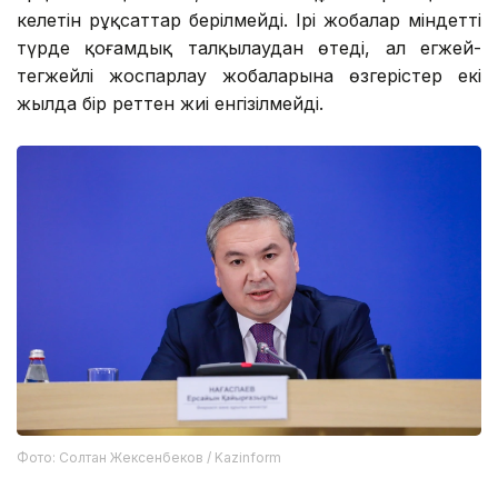
келетін рұқсаттар берілмейді. Ірі жобалар міндетті
түрде қоғамдық талқылаудан өтеді, ал егжей-
тегжейлі жоспарлау жобаларына өзгерістер екі
жылда бір реттен жиі енгізілмейді.
Фото: Солтан Жексенбеков / Kazinform