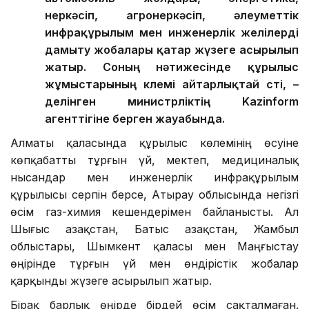
өнеркәсіп, агроөнеркәсіп, әлеуметтік
инфрақұрылым мен инженерлік желілерді
дамыту жобалары қатар жүзеге асырылып
жатыр. Соның нәтижесінде құрылыс
жұмыстарының көлемі айтарлықтай өсті, –
делінген министрліктің Kazinform
агенттігіне берген жауабында.
Алматы қаласында құрылыс көлемінің өсуіне
көпқабатты тұрғын үй, мектеп, медициналық
нысандар мен инженерлік инфрақұрылым
құрылысы серпін берсе, Атырау облысында негізгі
өсім газ-химия кешендерімен байланысты. Ал
Шығыс Қазақстан, Батыс Қазақстан, Жамбыл
облыстары, Шымкент қаласы мен Маңғыстау
өңірінде тұрғын үй мен өндірістік жобалар
қарқынды жүзеге асырылып жатыр.
Бірақ барлық өңірде бірдей өсім сақталмаған.