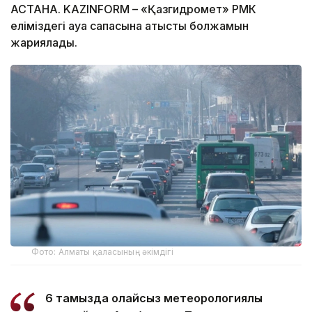
АСТАНА. KAZINFORM – «Қазгидромет» РМК
еліміздегі ауа сапасына қатысты болжамын
жариялады.
Фото: Алматы қаласының әкімдігі
6 тамызда қолайсыз метеорологиялық