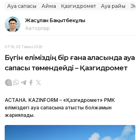
Ауа сапасы
Аймақ
Қазгидромет
Ауа райы
Эк
Жасұлан Бақытбекұлы
Авторлар
07:16, 05 Тамыз 2026
Бүгін еліміздің бір ғана қаласында ауа
сапасы төмендейді – Қазгидромет
АСТАНА. KAZINFORM – «Қазгидромет» РМК
еліміздегі ауа сапасына қатысты болжамын
жариялады.