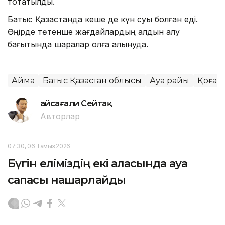
тоқтатылды.
Батыс Қазақстанда кеше де күн суық болған еді.
Өңірде төтенше жағдайлардың алдын алу
бағытында шаралар қолға алынуда.
Аймақ
Батыс Қазақстан облысы
Ауа райы
Қоғам
Ғайсағали Сейтақ
Авторлар
07:30, 06 Тамыз 2026
Бүгін еліміздің екі қаласында ауа
сапасы нашарлайды