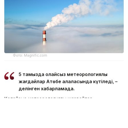
Фото: Magnific.com
5 тамызда қолайсыз метеорологиялық
жағдайлар Ақтөбе қалаласында күтіледі, –
делінген хабарламада.
Қолайсыз метеорологиялық жағдайлар –
атмосфералық ауаның беткі қабатында зиянды
(ластаушы) заттардың шоғырлануына ықпал ететін
қысқамерзімді метеофакторлардың (тымық ауа райы,
жеңіл жел, тұман, инверсия) жиынтығы.