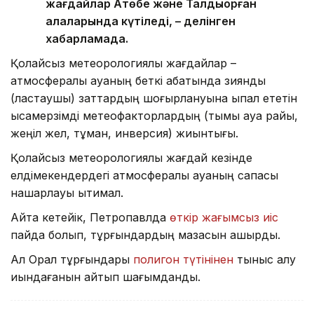
жағдайлар Ақтөбе және Талдықорған
қалаларында күтіледі, – делінген
хабарламада.
Қолайсыз метеорологиялық жағдайлар –
атмосфералық ауаның беткі қабатында зиянды
(ластаушы) заттардың шоғырлануына ықпал ететін
қысқамерзімді метеофакторлардың (тымық ауа райы,
жеңіл жел, тұман, инверсия) жиынтығы.
Қолайсыз метеорологиялық жағдай кезінде
елдімекендердегі атмосфералық ауаның сапасы
нашарлауы ықтимал.
Айта кетейік, Петропавлда
өткір жағымсыз иіс
пайда болып, тұрғындардың мазасын қашырды.
Ал Орал тұрғындары
полигон түтінінен
тыныс алу
қиындағанын айтып шағымданды.