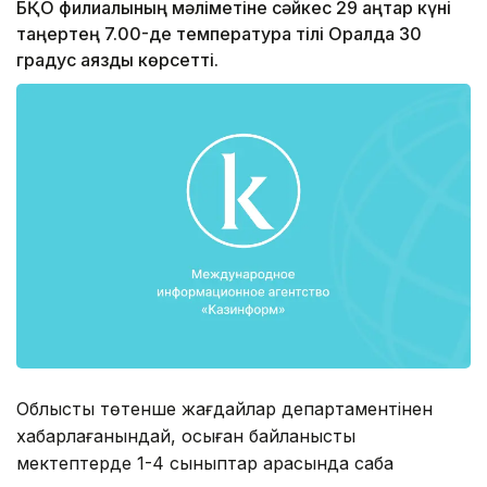
БҚО филиалының мәліметіне сәйкес 29 қаңтар күні
таңертең 7.00-де температура тілі Оралда 30
градус аязды көрсетті.
Облыстық төтенше жағдайлар департаментінен
хабарлағанындай, осыған байланысты
мектептерде 1-4 сыныптар арасында сабақ