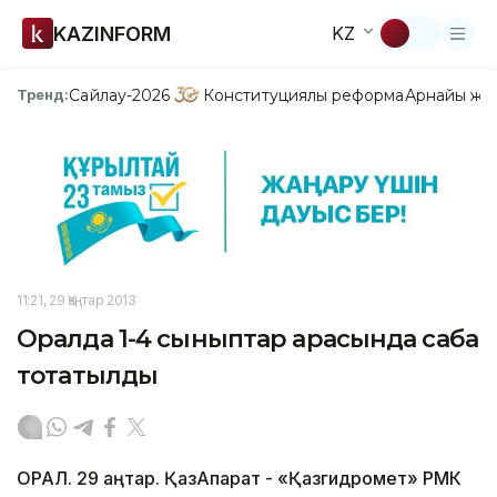
KAZINFORM
KZ
Сайлау-2026
Конституциялық реформа
Арнайы жо
Тренд:
11:21, 29 Қаңтар 2013
Оралда 1-4 сыныптар арасында сабақ
тоқтатылды
ОРАЛ. 29 қаңтар. ҚазАқпарат - «Қазгидромет» РМК