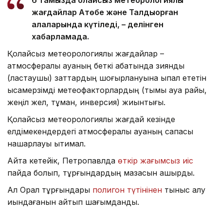
жағдайлар Ақтөбе және Талдықорған
қалаларында күтіледі, – делінген
хабарламада.
Қолайсыз метеорологиялық жағдайлар –
атмосфералық ауаның беткі қабатында зиянды
(ластаушы) заттардың шоғырлануына ықпал ететін
қысқамерзімді метеофакторлардың (тымық ауа райы,
жеңіл жел, тұман, инверсия) жиынтығы.
Қолайсыз метеорологиялық жағдай кезінде
елдімекендердегі атмосфералық ауаның сапасы
нашарлауы ықтимал.
Айта кетейік, Петропавлда
өткір жағымсыз иіс
пайда болып, тұрғындардың мазасын қашырды.
Ал Орал тұрғындары
полигон түтінінен
тыныс алу
қиындағанын айтып шағымданды.