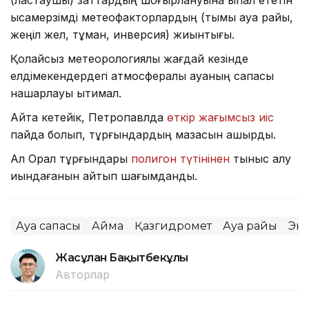
(ластаушы) заттардың шоғырлануына ықпал ететін
қысқамерзімді метеофакторлардың (тымық ауа райы,
жеңіл жел, тұман, инверсия) жиынтығы.
Қолайсыз метеорологиялық жағдай кезінде
елдімекендердегі атмосфералық ауаның сапасы
нашарлауы ықтимал.
Айта кетейік, Петропавлда
өткір жағымсыз иіс
пайда болып, тұрғындардың мазасын қашырды.
Ал Орал тұрғындары
полигон түтінінен
тыныс алу
қиындағанын айтып шағымданды.
Ауа сапасы
Аймақ
Қазгидромет
Ауа райы
Эк
Жасұлан Бақытбекұлы
Авторлар