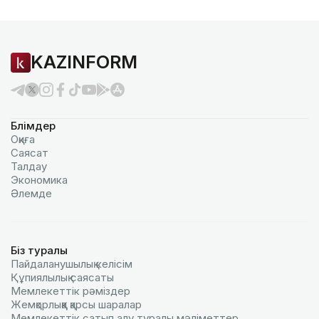
KAZINFORM
Бөлімдер
Оқиға
Саясат
Талдау
Экономика
Әлемде
Біз туралы
Пайдаланушылық келiciм
Құпиялылық саясаты
Мемлекеттік рәміздер
Жемқорлыққа қарсы шаралар
Мемлекеттік сатып алу туралы мәлiметтер