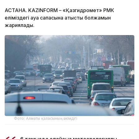
АСТАНА. KAZINFORM – «Қазгидромет» РМК
еліміздегі ауа сапасына қатысты болжамын
жариялады.
Фото: Алматы қаласының әкімдігі
6 тамызда қолайсыз метеорологиялық