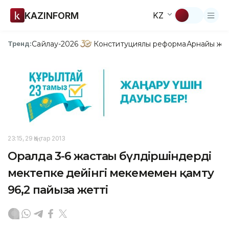
KAZINFORM
KZ
Сайлау-2026
Конституциялық реформа
Арнайы жо
Тренд:
23:15, 29 Қаңтар 2013
Оралда 3-6 жастағы бүлдіршіндерді
мектепке дейінгі мекемемен қамту
96,2 пайызға жетті