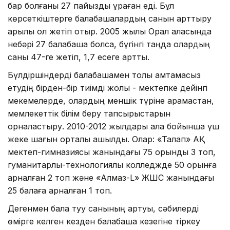
бар болғаны 27 пайызды құраған еді. Бұл
көрсеткіштерге балабақшалардың санын арттыру
арқылы қол жетіп отыр. 2005 жылы Орал қаласында
небәрі 27 балабақша болса, бүгінгі таңда олардың
саны 47-ге жетіп, 1,7 есеге артты.
Бүлдіршіндерді балабақшамен толық қамтамасыз
етудің бірден-бір тиімді жолы - мектепке дейінгі
мекемелерде, олардың меншік түріне қарамастан,
мемлекеттік білім беру тапсырыстарын
орналастыру. 2010-2012 жылдары қала бойынша үш
жеке шағын орталық ашылды. Олар: «Талап» АҚ
мектеп-гимназиясы жанындағы 75 орындық 3 топ,
гуманитарлық-технологиялық колледжде 50 орынға
арналған 2 топ және «Алмаз-L» ЖШС жанындағы
25 балаға арналған 1 топ.
Дегенмен бала туу санының артуы, сәбилерді
өмірге келген кезден балабақша кезегіне тіркеу