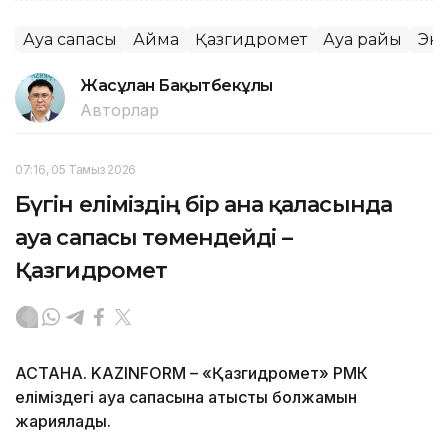
Ауа сапасы
Аймақ
Қазгидромет
Ауа райы
Эк
Жасұлан Бақытбекұлы
Авторлар
07:16, 05 Тамыз 2026
Бүгін еліміздің бір ғана қаласында
ауа сапасы төмендейді –
Қазгидромет
АСТАНА. KAZINFORM – «Қазгидромет» РМК
еліміздегі ауа сапасына қатысты болжамын
жариялады.