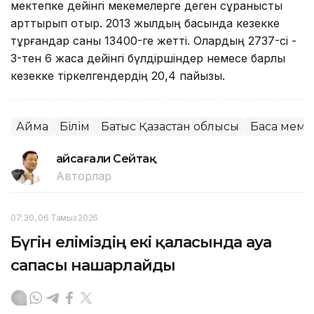
мектепке дейінгі мекемелерге деген сұранысты
арттырып отыр. 2013 жылдың басында кезекке
тұрғандар саны 13400-ге жетті. Олардың 2737-сі -
3-тен 6 жасқа дейінгі бүлдіршіндер немесе барлық
кезекке тіркелгендердің 20,4 пайызы.
Аймақ
Білім
Батыс Қазақстан облысы
Басқа мемл
Ғайсағали Сейтақ
Авторлар
07:30, 06 Тамыз 2026
Бүгін еліміздің екі қаласында ауа
сапасы нашарлайды