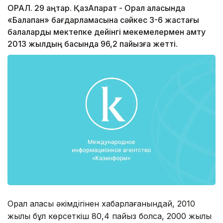
ОРАЛ. 29 қаңтар. ҚазАқпарат - Орал қаласында
«Балапан» бағдарламасына сәйкес 3-6 жастағы
балаларды мектепке дейінгі мекемелермен қамту
2013 жылдың басында 96,2 пайызға жетті.
Орал қаласы әкімдігінен хабарлағанындай, 2010
жылы бұл көрсеткіш 80,4 пайыз болса, 2000 жылы