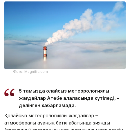
Фото: Magnific.com
5 тамызда қолайсыз метеорологиялық
жағдайлар Ақтөбе қалаласында күтіледі, –
делінген хабарламада.
Қолайсыз метеорологиялық жағдайлар –
атмосфералық ауаның беткі қабатында зиянды