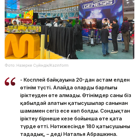
Фото: Назерке Сүйіндік/Kazinform
- Косплей байқауына 20-дан астам елден
өтінім түсті. Алайда олардың барлығы
іріктеуден өте алмады. Өтінімдер саны біз
қабылдай алатын қатысушылар санынан
шамамен сегіз есе көп болды. Сондықтан
іріктеу бірнеше кезең бойынша өте қатаң
түрде өтті. Нәтижесінде 180 қатысушыны
таңдадық, – деді Наталья Абрашкина.