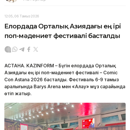
12:05, 06 Тамыз 2026
Елордада Орталық Азиядағы ең ірі
поп-мәдениет фестивалі басталды
АСТАНА. KAZINFORM – Бүгін елордада Орталық
Азиядағы ең ірі поп-мәдениет фестивалі – Comic
Con Astana 2026 басталды. Фестиваль 6-9 тамыз
аралығында Barys Arena мен «Алау» мұз сарайында
өтіп жатыр.