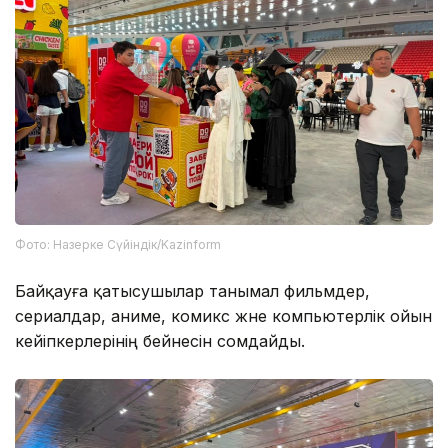
Фото: Назерке Сүйіндік/Kazinform
Байқауға қатысушылар танымал фильмдер,
сериалдар, аниме, комикс және компьютерлік ойын
кейіпкерлерінің бейнесін сомдайды.