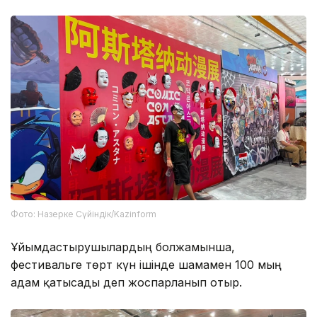
Фото: Назерке Сүйіндік/Kazinform
Ұйымдастырушылардың болжамынша,
фестивальге төрт күн ішінде шамамен 100 мың
адам қатысады деп жоспарланып отыр.