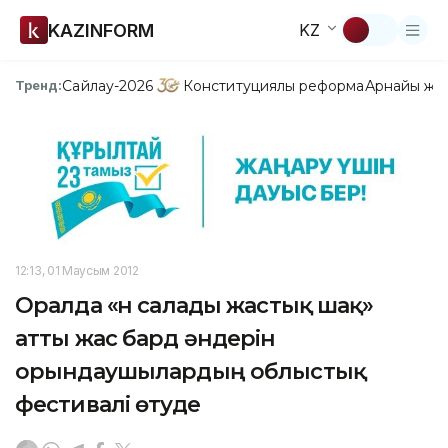
KAZINFORM
KZ
Сайлау-2026
Конституциялық реформа
Арнайы жо
Тренд:
12:13, 01 Маусым 2012
Оралда «Ән салады жастық шақ»
атты жас бард әндерін
орындаушылардың облыстық
фестивалі өтуде