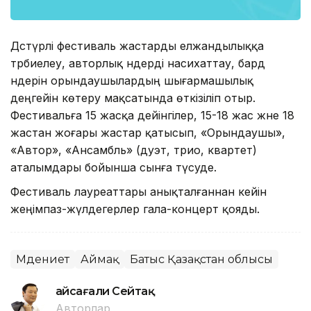
Дәстүрлі фестиваль жастарды елжандылыққа
тәрбиелеу, авторлық әндерді насихаттау, бард
әндерін орындаушылардың шығармашылық
деңгейін көтеру мақсатында өткізіліп отыр.
Фестивальға 15 жасқа дейінгілер, 15-18 жас және 18
жастан жоғары жастар қатысып, «Орындаушы»,
«Автор», «Ансамбль» (дуэт, трио, квартет)
аталымдары бойынша сынға түсуде.
Фестиваль лауреаттары анықталғаннан кейін
жеңімпаз-жүлдегерлер гала-концерт қояды.
Мәдениет
Аймақ
Батыс Қазақстан облысы
Ғайсағали Сейтақ
Авторлар