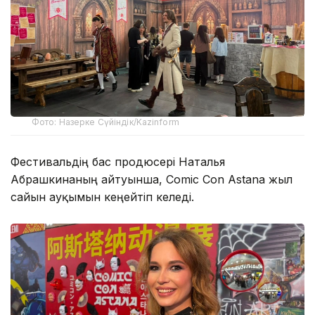
Фото: Назерке Сүйіндік/Kazinform
Фестивальдің бас продюсері Наталья
Абрашкинаның айтуынша, Comic Con Astana жыл
сайын ауқымын кеңейтіп келеді.