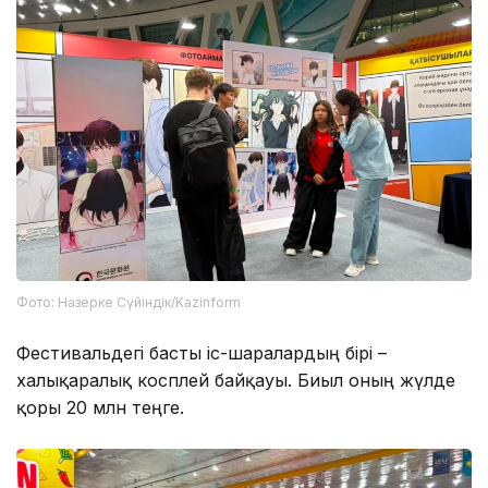
Фото: Назерке Сүйіндік/Kazinform
Фестивальдегі басты іс-шаралардың бірі –
халықаралық косплей байқауы. Биыл оның жүлде
қоры 20 млн теңге.