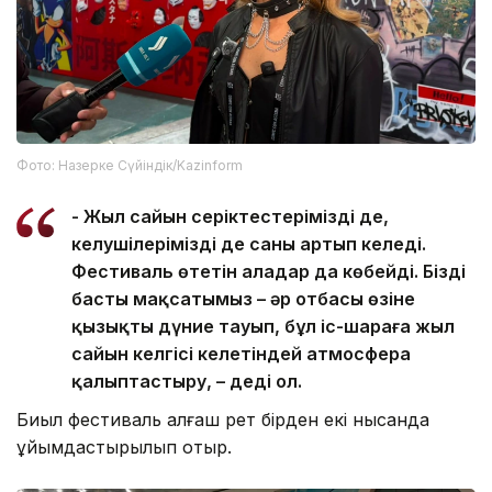
Фото: Назерке Сүйіндік/Kazinform
- Жыл сайын серіктестеріміздің де,
келушілеріміздің де саны артып келеді.
Фестиваль өтетін алаңдар да көбейді. Біздің
басты мақсатымыз – әр отбасы өзіне
қызықты дүние тауып, бұл іс-шараға жыл
сайын келгісі келетіндей атмосфера
қалыптастыру, – деді ол.
Биыл фестиваль алғаш рет бірден екі нысанда
ұйымдастырылып отыр.