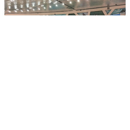
Фото: Назерке Сүйіндік/Kazinform
- Қазір шетелден келетін қонақтардың
нақты санын есептеп жатырмыз. Әзірге
болжам бойынша, төрт күн ішінде
фестивальге шамамен 100 мың адам келеді.
Билеттер әлі де сатылып жатыр.
Сондықтан төртінші күннің соңына қарай