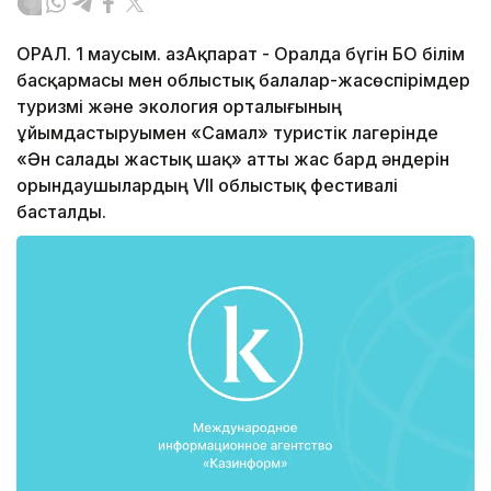
ОРАЛ. 1 маусым. ҚазАқпарат - Оралда бүгін БҚО білім
басқармасы мен облыстық балалар-жасөспірімдер
туризмі және экология орталығының
ұйымдастыруымен «Самал» туристік лагерінде
«Ән салады жастық шақ» атты жас бард әндерін
орындаушылардың VІІ облыстық фестивалі
басталды.