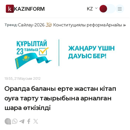
KAZINFORM
KZ
Сайлау-2026
Конституциялық реформа
Арнайы жо
Тренд:
19:55, 21 Маусым 2012
Оралда баланы ерте жастан кітап
оқуға тарту тақырыбына арналған
шара өткізілді