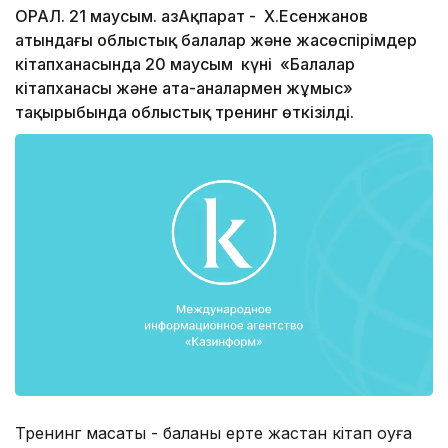
ОРАЛ. 21 маусым. ҚазАқпарат - Х.Есенжанов
атындағы облыстық балалар және жасөспірімдер
кітапханасында 20 маусым күні «Балалар
кітапханасы және ата-аналармен жұмыс»
тақырыбында облыстық тренинг өткізілді.
Тренинг мақсаты - баланы ерте жастан кітап оқуға