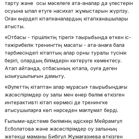
тарту және осы мәселеге ата-аналар да үлестерін
қосуына ықпал етуге насихат жұмыстарын жүргізу.
Оған өңірдегі кітапханалардың кітапханашылары
қатысты.
«Отбасы - тіршіліктің тірегі» тақырыбында өткен іс-
тәжірибелік тренингтің мақсаты - ата-анаға бала
тәрбиесіндегі кітаптың алар орны туралы түсінік
беріп, олардың білімдерін көтеруге көмектесу.
Атап айтқанда, отбасының кітапқа, оқуға деген
қызығушылығын дамыту.
«Әулеттің кітаптан алар мұрасы» тақырыбындағы
жасөспірімдер оқу залы мен өнер бөлімі өткізген
интерактивті кітап көрмесі де тренингке
қатысушыларға көп нәрседен мағлұмат берді.
Ғылыми-әдістеме бөлімінің әдіскері Мейрамгүл
Есболатова және жасөспірімдер оқу залының
жетекші маманы Бибігүл Жұмағазиева өткізген