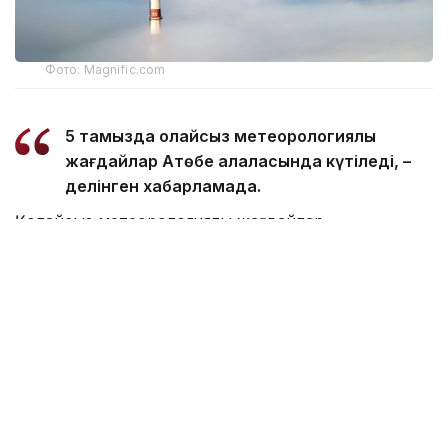
Фото: Magnific.com
5 тамызда қолайсыз метеорологиялық
жағдайлар Ақтөбе қалаласында күтіледі, –
делінген хабарламада.
Қолайсыз метеорологиялық жағдайлар –
атмосфералық ауаның беткі қабатында зиянды
(ластаушы) заттардың шоғырлануына ықпал ететін
қысқамерзімді метеофакторлардың (тымық ауа райы,
жеңіл жел, тұман, инверсия) жиынтығы.
Қолайсыз метеорологиялық жағдай кезінде
елдімекендердегі атмосфералық ауаның сапасы
нашарлауы ықтимал.
Айта кетейік, Петропавлда
өткір жағымсыз иіс