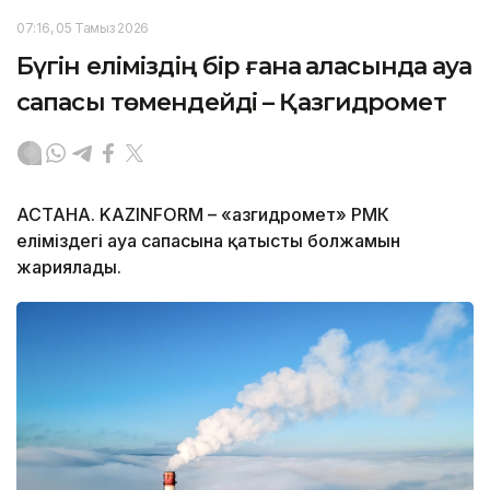
07:16, 05 Тамыз 2026
Бүгін еліміздің бір ғана қаласында ауа
сапасы төмендейді – Қазгидромет
АСТАНА. KAZINFORM – «Қазгидромет» РМК
еліміздегі ауа сапасына қатысты болжамын
жариялады.