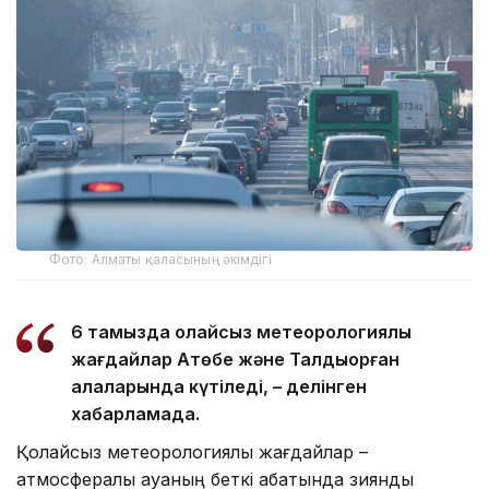
Фото: Алматы қаласының әкімдігі
6 тамызда қолайсыз метеорологиялық
жағдайлар Ақтөбе және Талдықорған
қалаларында күтіледі, – делінген
хабарламада.
Қолайсыз метеорологиялық жағдайлар –
атмосфералық ауаның беткі қабатында зиянды