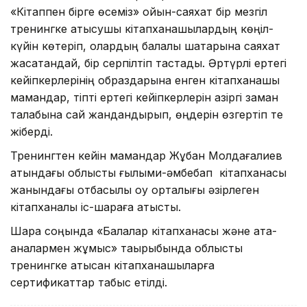
«Кітаппен бірге өсеміз» ойын-саяхат бір мезгіл
тренингке қатысушы кітапханашылардың көңіл-
күйін көтеріп, олардың балалық шақтарына саяхат
жасатқандай, бір серпілтіп тастады. Әртүрлі ертегі
кейіпкерлерінің образдарына енген кітапханашы
мамандар, тіпті ертегі кейіпкерлерін қазіргі заман
талабына сай жандандырып, өңдерін өзгертіп те
жіберді.
Тренингтен кейін мамандар Жұбан Молдағалиев
атындағы облыстық ғылыми-әмбебап кітапханасы
жанындағы отбасылық оқу орталығы әзірлеген
кітапханалық іс-шараға қатысты.
Шара соңында «Балалар кітапханасы және ата-
аналармен жұмыс» тақырыбында облыстық
тренингке қатысқан кітапханашыларға
сертификаттар табыс етілді.