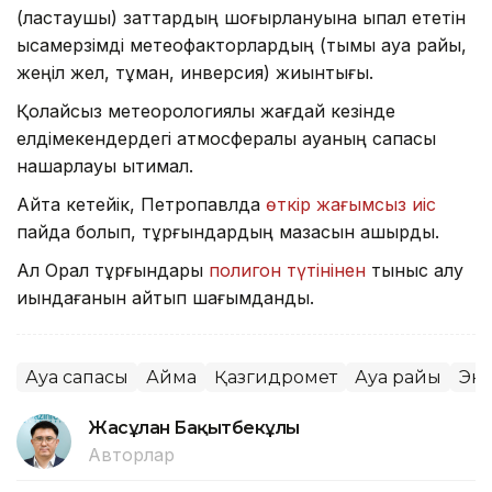
(ластаушы) заттардың шоғырлануына ықпал ететін
қысқамерзімді метеофакторлардың (тымық ауа райы,
жеңіл жел, тұман, инверсия) жиынтығы.
Қолайсыз метеорологиялық жағдай кезінде
елдімекендердегі атмосфералық ауаның сапасы
нашарлауы ықтимал.
Айта кетейік, Петропавлда
өткір жағымсыз иіс
пайда болып, тұрғындардың мазасын қашырды.
Ал Орал тұрғындары
полигон түтінінен
тыныс алу
қиындағанын айтып шағымданды.
Ауа сапасы
Аймақ
Қазгидромет
Ауа райы
Эк
Жасұлан Бақытбекұлы
Авторлар