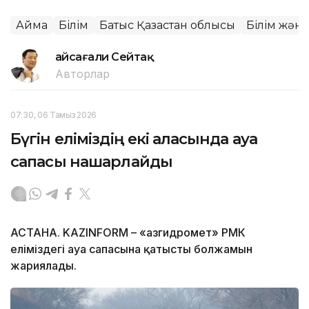
Аймақ
Білім
Батыс Қазақстан облысы
Білім жән
Ғайсағали Сейтақ
Авторлар
07:30, 06 Тамыз 2026
Бүгін еліміздің екі қаласында ауа
сапасы нашарлайды
АСТАНА. KAZINFORM – «Қазгидромет» РМК
еліміздегі ауа сапасына қатысты болжамын
жариялады.