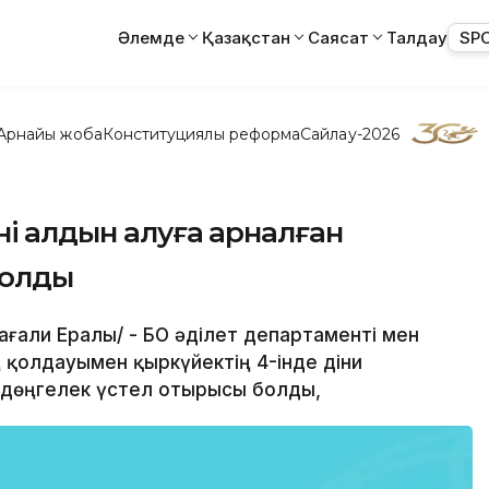
Әлемде
Қазақстан
Саясат
Талдау
SP
Арнайы жоба
Конституциялық реформа
Сайлау-2026
ің алдын алуға арналған
болды
йсағали Ералы/ - БҚО әділет департаменті мен
 қолдауымен қыркүйектің 4-інде діни
 дөңгелек үстел отырысы болды,