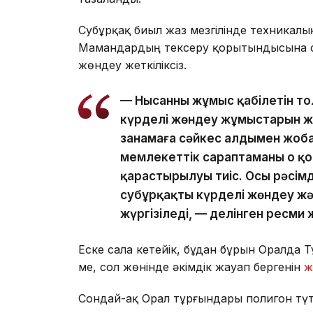
Субұрқақ биыл жаз мезгілінде техникалы
Мамандардың тексеру қорытындысына сә
жөндеу жеткіліксіз.
— Нысанның жұмыс қабілетін т
күрделі жөндеу жұмыстарын жү
заңнамаға сәйкес алдымен жоб
мемлекеттік сараптаманың оң 
қарастырылуы тиіс. Осы рәсімд
субұрқақты күрделі жөндеу ж
жүргізіледі, — делінген ресми 
Еске сала кетейік, бұдан бұрын Оралда 
ме, сол жөнінде әкімдік жауап бергенін
ж
Сондай-ақ Орал тұрғындары полигон түт