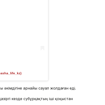
sha_life_kz)
сы әкімдігіне арнайы сауал жолдаған еді.
қазіргі кезде субұрқақтың іші қоқыстан