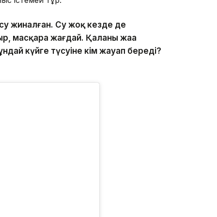
су жиналған. Су жоқ кезде де
р, масқара жағдай. Қаланың жаңа
ұндай күйге түсуіне кім жауап береді?