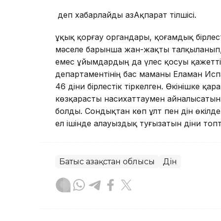
деп хабарлайды ҚазАқпарат тілшісі.
Құқық қорғау органдары, қоғамдық бірле
мәселе барынша жан-жақты талқыланып, 
емес ұйымдардың да үлес қосуы қажеттігі
департаментінің бас маманы Еламан Ис
46 діни бірлестік тіркелген. Өкінішке қа
көзқарасты насихаттаумен айналысатын 
болды. Сондықтан көп ұлт пен дін өкілд
ел ішінде алауыздық туғызатын діни топ
Батыс Қазақстан облысы
Дін