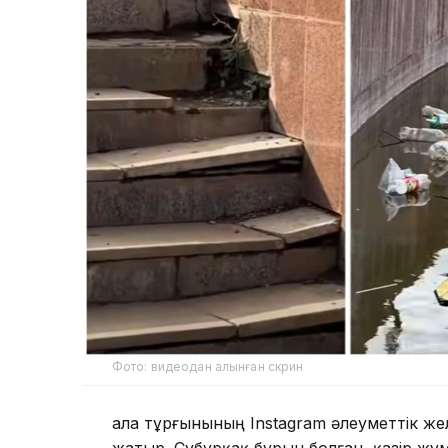
Фото: видеодан алынған скрин
Қала тұрғынының Instagram әлеуметтік же
жатыр. Субұрқақ бұрын болған, қазір жұм