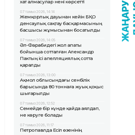
хат алмасулар нені көрсетті
07 тамыз 2026, 14:14
Жемқорлық дауынан кейін БҚО
денсаулық сақтау басқармасының
басшысы жұмысынан босатылды
07 тамыз 2026, 14:05
Әл-Фарабидегі жол апаты
бойынша сотталған Александр
Пактың ісі апелляциялық сотта
қаралды
07 тамыз 2026, 13:00
Ақмол облысындағы сенбілік
барысында 80 тоннаға жуық қоқыс
шығарылды
07 тамыз 2026, 12:52
Семейде бір күнде қайда аялдап,
не көруге болады
07 тамыз 2026, 11:17
Петропавлда Есіл өзенінің