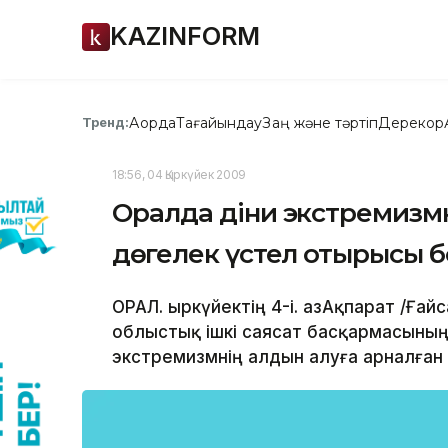
KAZINFORM
Ақорда
Тағайындау
Заң және тәртіп
Дерекқор
Тренд:
18:56, 04 Қыркүйек 2009
Оралда діни экстремизмн
дөңгелек үстел отырысы 
ОРАЛ. Қыркүйектің 4-і. ҚазАқпарат /Ға
облыстық ішкі саясат басқармасының
экстремизмнің алдын алуға арналған