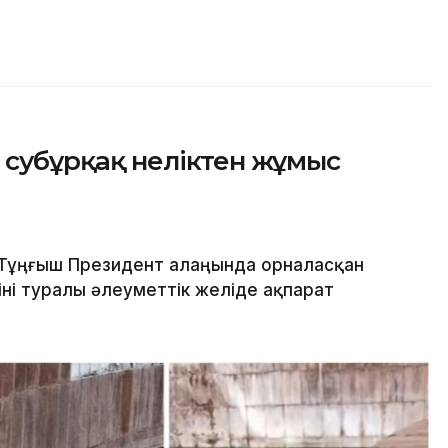
 субұрқақ неліктен жұмыс
Тұңғыш Президент алаңында орналасқан
ні туралы әлеуметтік желіде ақпарат