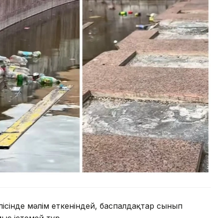
лісінде мәлім еткеніндей, баспалдақтар сынып
ыс істемей тұр.