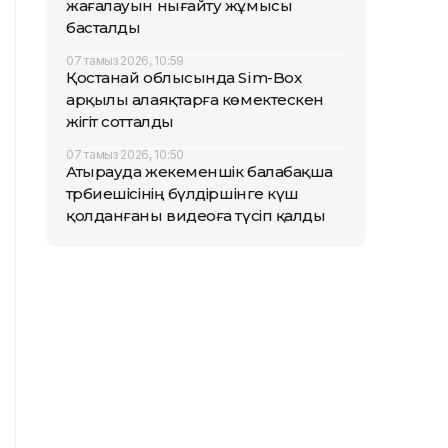
жағалауын нығайту жұмысы
басталды
07 тамыз 2026, 10:59
Қостанай облысында Sim-Box
арқылы алаяқтарға көмектескен
жігіт сотталды
07 тамыз 2026, 10:50
Атырауда жекеменшік балабақша
тәрбиешісінің бүлдіршінге күш
қолданғаны видеоға түсіп қалды