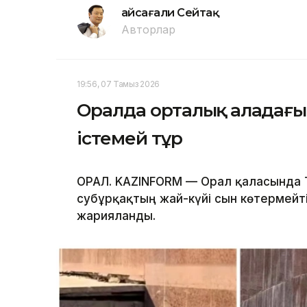
Ғайсағали Сейтақ
Авторлар
19:56, 07 Тамыз 2026
Оралда орталық алаңдағы
істемей тұр
ОРАЛ. KAZINFORM — Орал қаласында 
субұрқақтың жай-күйі сын көтермейті
жарияланды.