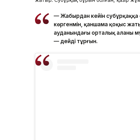
— Жаңбырдан кейін субұрқаққа 
көргенмін, қаншама қоқыс жаты
ауданындағы орталық алаңның м
— дейді тұрғын.