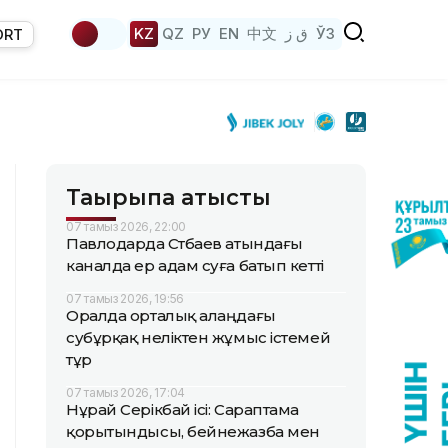
KZ
QZ
РУ
EN
中文
ق ز
ЎЗ
ORT
Тақырыпқа қатысты
07 тамыз 2026, 22:00
Павлодарда Сәтбаев атындағы
каналда ер адам суға батып кетті
07 тамыз 2026, 19:56
Оралда орталық алаңдағы
субұрқақ неліктен жұмыс істемей
тұр
07 тамыз 2026, 17:04
Нұрай Серікбай ісі: Сараптама
қорытындысы, бейнежазба мен