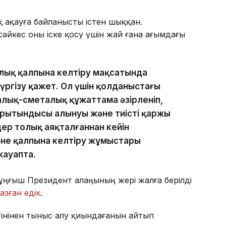
қ ақауға байланысты істен шыққан.
йкес оны іске қосу үшін жай ғана ағымдағы
олық қалпына келтіру мақсатында
ргізу қажет. Ол үшін қолданыстағы
алық-сметалық құжаттама әзірленіп,
қорытындысы алынуы және тиісті қаржы
ер толық аяқталғаннан кейін
әне қалпына келтіру жұмыстары
жауапта.
Тұңғыш Президент алаңының жері жалға берілді
азған едік
.
інінен тыныс алу қиындағанын айтып