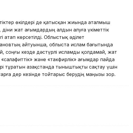
стіктер өкілдері де қатысқан жиында аталмыш
діни жат ағымдардың алдын алуға үкіметтік
 атап көрсетілді. Облыстық әділет
пановтың айтуынша, облыста ислам бағытында
рай, соңғы кезде дәстүрлі исламды қолдамай, жат
«салафиттік» және «такфирлік» ағымдар пайда
ері тұратын Қазақстанда тыныштықты сақтау үшін
тарға дер кезінде тойтарыс берудің маңызы зор.