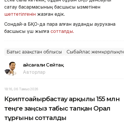
сақтау басқармасының басшысы қызметінен
шеттетілгенін
жазған едік.
Сондай-ақ БҚО-да пара алған аудандық аурухана
басшысы үш жылға
сотталды.
Батыс Қазақстан облысы
Сыбайлас жемқорлықпен
Ғайсағали Сейтақ
Авторлар
18:16, 06 Тамыз 2026
Криптоайырбастау арқылы 155 млн
теңге заңсыз табыс тапқан Орал
тұрғыны сотталды