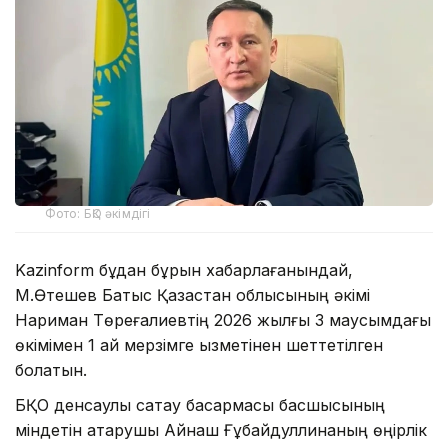
Фото: БҚО әкімдігі
Kazinform бұдан бұрын хабарлағанындай,
М.Өтешев Батыс Қазақстан облысының әкімі
Нариман Төреғалиевтің 2026 жылғы 3 маусымдағы
өкімімен 1 ай мерзімге қызметінен шеттетілген
болатын.
БҚО денсаулық сақтау басқармасы басшысының
міндетін атқарушы Айнаш Ғұбайдуллинаның өңірлік