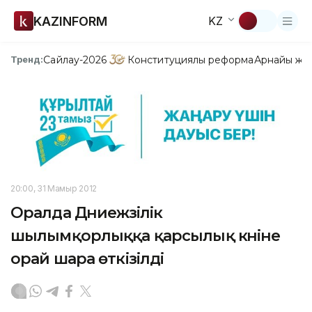
KAZINFORM
KZ
Сайлау-2026
Конституциялық реформа
Арнайы жо
Тренд:
20:00, 31 Мамыр 2012
Оралда Дүниежүзілік
шылымқорлыққа қарсылық күніне
орай шара өткізілді