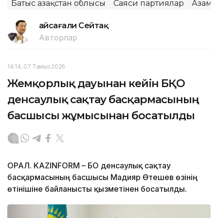
Батыс Қазақстан облысы
Саяси партиялар
Азама
Ғайсағали Сейтақ
Авторлар
14:14, 07 Тамыз 2026
Жемқорлық дауынан кейін БҚО
денсаулық сақтау басқармасының
басшысы жұмысынан босатылды
ОРАЛ. KAZINFORM – БҚО денсаулық сақтау
басқармасының басшысы Мадияр Өтешев өзінің
өтінішіне байланысты қызметінен босатылды.