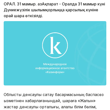
ОРАЛ. 31 мамыр. ҚазАқпарат - Оралда 31 мамыр күні
Дүниежүзілік шылымқорлыққа қарсылық күніне
орай шара өткізілді.
Облыстық денсаулық сақтау басқармасының баспасөз
қызметінен хабарлағанындай, шараға «Жалын»
жастар денсаулық орталығы, қалалық білім бөлімі,