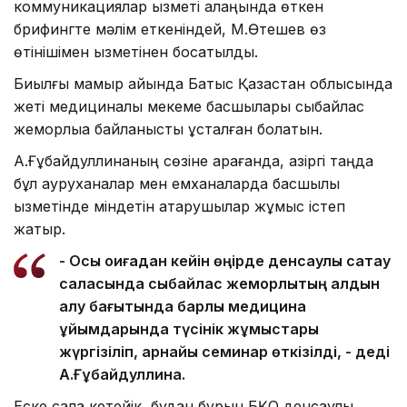
коммуникациялар қызметі алаңында өткен
брифингте мәлім еткеніндей, М.Өтешев өз
өтінішімен қызметінен босатылды.
Биылғы мамыр айында Батыс Қазақстан облысында
жеті медициналық мекеме басшылары сыбайлас
жемқорлыққа байланысты ұсталған болатын.
А.Ғұбайдуллинаның сөзіне қарағанда, қазіргі таңда
бұл ауруханалар мен емханаларда басшылық
қызметінде міндетін атқарушылар жұмыс істеп
жатыр.
- Осы оқиғадан кейін өңірде денсаулық сақтау
саласында сыбайлас жемқорлықтың алдын
алу бағытында барлық медицина
ұйымдарында түсінік жұмыстары
жүргізіліп, арнайы семинар өткізілді, - деді
А.Ғұбайдуллина.
Еске сала кетейік, бұдан бұрын БҚО денсаулық