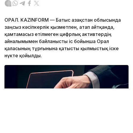
ОРАЛ. KAZINFORM — Батыс Қазақстан облысында
заңсыз кәсіпкерлік қызметпен, атап айтқанда,
қамтамасыз етілмеген цифрлық активтердің
айналымымен байланысты іс бойынша Орал
қаласының тұрғынына қатысты қылмыстық іске
нүкте қойылды.