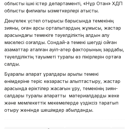
облыстық ішкі істер департаменті, «Нұр Отан» ХДП
облыстық филиалы қызметкерлері қатысты.
Дөңгелек үстел отырысы барысында темекінің
зияны, оған қарсы орталықтардың жұмысы, жастар
арасындағы темекіге тәуелділіктің алдын алу
мәселесі қозғалды. Сондай-ақ темекі шегуді қойған
азаматтар аталған қауіп-қатер факторының зардабы,
тәуелділіктің тауқыметі туралы өз пікірлерін ортаға
салды.
Бұқаралық ақпарат құралдары арқылы темекі
өнімдеріне теріс көзқарасты қалыптастыру, жастар
арасында еріктілер жасағын құру, темекінің зиян-
салдары туралы ақпараттық материалдарды жеке
және мемлекеттік мекемелерде үздіксіз таратып
отыру жөнінде шешімдер қабылданды.