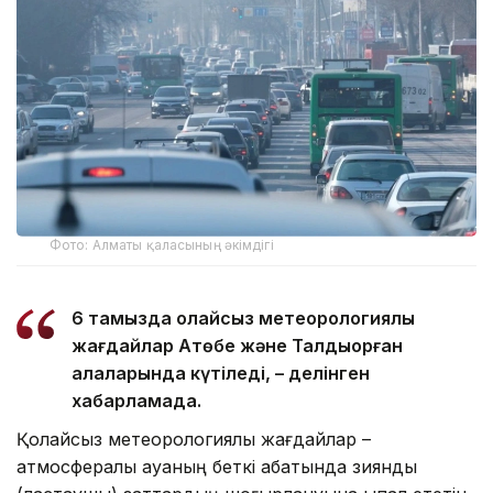
Фото: Алматы қаласының әкімдігі
6 тамызда қолайсыз метеорологиялық
жағдайлар Ақтөбе және Талдықорған
қалаларында күтіледі, – делінген
хабарламада.
Қолайсыз метеорологиялық жағдайлар –
атмосфералық ауаның беткі қабатында зиянды