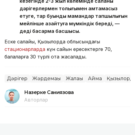
кезегінде 2-3 жыл көлемінде саланы
дәрігерлермен толығымен қамтамасыз
етуге, тар буынды мамандар тапшылығын
мейлінше азайтуға мүмкіндік береді, —
деді басқарма басшысы.
Еске салайық, Қызылорда облысындағы
стационарларда
күн сайын ересектерге 70,
балаларға 30 түрлі ота жасалады.
Дәрігер
Жәрдемақы
Жалақы
Аймақ
Қызылорда
Назерке Саниязова
Авторлар