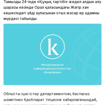
Тамыздың 24-інде «Құқық тәртібі» жедел алдын алу
шарасы кезінде Орал қаласындағы Жәңгір хан
көшесіндегі үйдің ауласынан отыз жасар ер адамның
мүрдесі табылды.
Облыстық ішкі істер департаментінің баспасөз
қызметінен ҚазАқпарат тілшісіне хабарлағанындай,