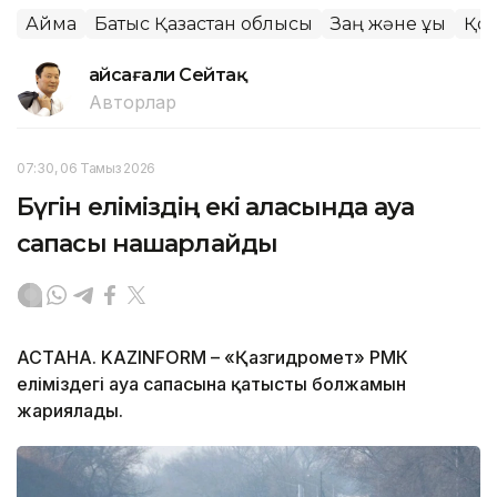
Аймақ
Батыс Қазақстан облысы
Заң және құқық
Қо
Ғайсағали Сейтақ
Авторлар
07:30, 06 Тамыз 2026
Бүгін еліміздің екі қаласында ауа
сапасы нашарлайды
АСТАНА. KAZINFORM – «Қазгидромет» РМК
еліміздегі ауа сапасына қатысты болжамын
жариялады.