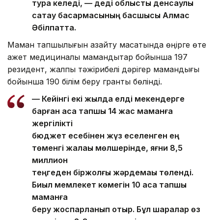
тура келеді, — деді облыстық денсаулық
сақтау басқармасының басшысы Алмас
Әбілпатта.
Маман тапшылығын азайту мақсатында өңірге өте
қажет медициналық мамандықтар бойынша 197
резидент, жалпы тәжірибелі дәрігер мамандығы
бойынша 190 білім беру гранты бөлінді.
— Кейінгі екі жылда елді мекендерге
барған аса тапшы 14 жас маманға
жергілікті
бюджет есебінен жүз еселенген ең
төменгі жалақы мөлшерінде, яғни 8,5
миллион
теңгеден біржолғы жәрдемақы төленді.
Биыл мемлекет көмегін 10 аса тапшы
маманға
беру жоспарланып отыр. Бұл шаралар өз