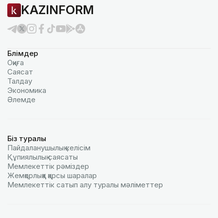
KAZINFORM
Бөлімдер
Оқиға
Саясат
Талдау
Экономика
Әлемде
Біз туралы
Пайдаланушылық келiciм
Құпиялылық саясаты
Мемлекеттік рәміздер
Жемқорлыққа қарсы шаралар
Мемлекеттік сатып алу туралы мәлiметтер