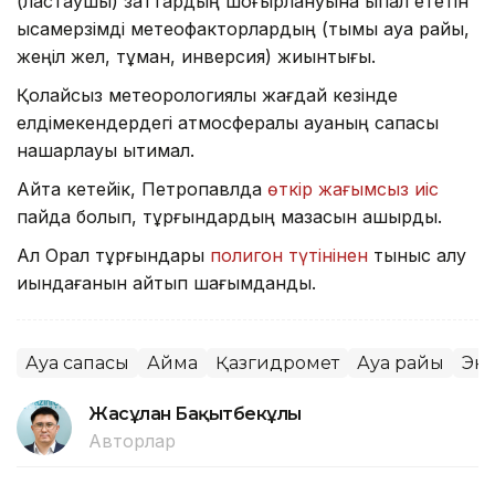
(ластаушы) заттардың шоғырлануына ықпал ететін
қысқамерзімді метеофакторлардың (тымық ауа райы,
жеңіл жел, тұман, инверсия) жиынтығы.
Қолайсыз метеорологиялық жағдай кезінде
елдімекендердегі атмосфералық ауаның сапасы
нашарлауы ықтимал.
Айта кетейік, Петропавлда
өткір жағымсыз иіс
пайда болып, тұрғындардың мазасын қашырды.
Ал Орал тұрғындары
полигон түтінінен
тыныс алу
қиындағанын айтып шағымданды.
Ауа сапасы
Аймақ
Қазгидромет
Ауа райы
Эк
Жасұлан Бақытбекұлы
Авторлар