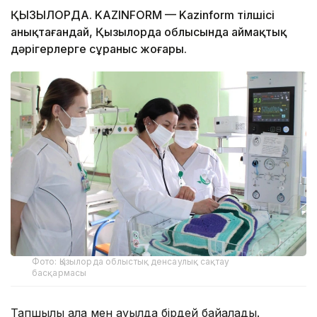
ҚЫЗЫЛОРДА. KAZINFORM — Kazinform тілшісі
анықтағандай, Қызылорда облысында аймақтық
дәрігерлерге сұраныс жоғары.
Фото: Қызылорда облыстық денсаулық сақтау
басқармасы
Тапшылық қала мен ауылда бірдей байқалады.