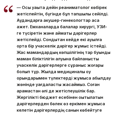
— Осы уақытқа дейін реаниматолог көбірек
жетіспейтін, бүгінде бұл тапшылық сейілді.
Аудандарға акушер-гинекологтар аса
қажет. Емханаларда балалар хирургі, УЗИ-
ге түсіретін және аймақтық дәрігерлер
жетіспейді. Сондықтан кейде екі ауылға
ортақ бір учаскелік дәрігер жұмыс істейді.
Жас мамандардың көпшілігінің тар буынды
маман біліктілігін алуына байланысты
учаскелік дәрігерлерге сұраныс жоғары
болып тұр. Жылда медициналық оқу
орындарымен түлектерді жұмысқа қабылдау
жөнінде уағдаластық жасаймыз. Соған
қарамастан әлі де жетіспеушілік бар.
Жергілікті бюджет есебінен оқытылатын
дәрігерлерден бөлек өз еркімен жұмысқа
келетін дәрігерлердің санын көбейтуге