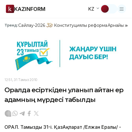
KAZINFORM
KZ
Сайлау-2026
Конституциялық реформа
Арнайы жо
Тренд:
12:51, 31 Тамыз 2010
Оралда есірткіден уланып қайтқан ер
адамның мүрдесі табылды
ОРАЛ. Тамыздың 31-і. ҚазАқпарат /Елжан Ералы/ -