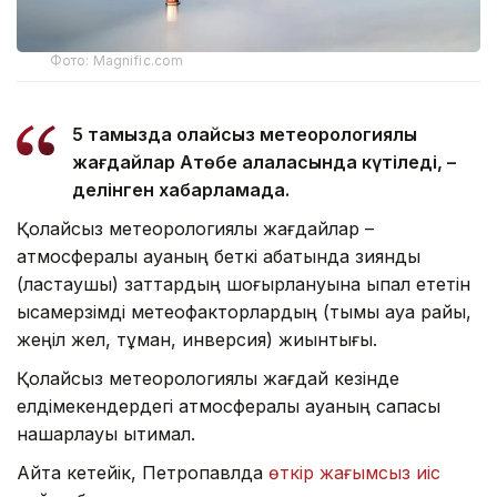
Фото: Magnific.com
5 тамызда қолайсыз метеорологиялық
жағдайлар Ақтөбе қалаласында күтіледі, –
делінген хабарламада.
Қолайсыз метеорологиялық жағдайлар –
атмосфералық ауаның беткі қабатында зиянды
(ластаушы) заттардың шоғырлануына ықпал ететін
қысқамерзімді метеофакторлардың (тымық ауа райы,
жеңіл жел, тұман, инверсия) жиынтығы.
Қолайсыз метеорологиялық жағдай кезінде
елдімекендердегі атмосфералық ауаның сапасы
нашарлауы ықтимал.
Айта кетейік, Петропавлда
өткір жағымсыз иіс