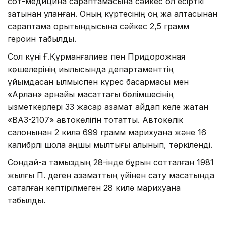
сот-медицина сараптамасына сәйкес ол есірткі
затынан уланған. Оның күртесінің оң жақ қалтасынан
сараптама қорытындысына сәйкес 2,5 грамм
героин табылды.
Сол күні Ғ.Құрманғалиев пен Придорожная
көшелерінің қиылысында департаменттің
ұйымдасқан қылмыспен күрес басқармасы мен
«Арлан» арнайы мақсаттағы бөлімшесінің
қызметкерлері 33 жасар азамат айдап келе жатқан
«ВАЗ-2107» автокөлігін тоқтатты. Автокөлік
салонынан 2 килә 699 грамм марихуана және 16
калибрлі шолақ аңшы мылтығы алынып, тәркіленді.
Сондай-ақ тамыздың 28-інде бұрын сотталған 1981
жылғы П. деген азаматтың үйінен сату мақсатында
сақталған кептірілмеген 28 килә марихуана
табылды.