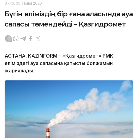
07:16, 05 Тамыз 2026
Бүгін еліміздің бір ғана қаласында ауа
сапасы төмендейді – Қазгидромет
АСТАНА. KAZINFORM – «Қазгидромет» РМК
еліміздегі ауа сапасына қатысты болжамын
жариялады.