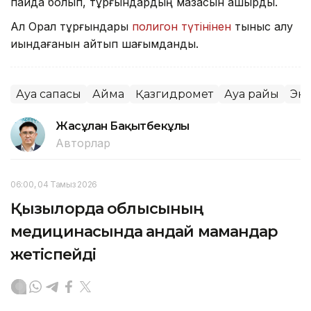
пайда болып, тұрғындардың мазасын қашырды.
Ал Орал тұрғындары
полигон түтінінен
тыныс алу
қиындағанын айтып шағымданды.
Ауа сапасы
Аймақ
Қазгидромет
Ауа райы
Эк
Жасұлан Бақытбекұлы
Авторлар
06:00, 04 Тамыз 2026
Қызылорда облысының
медицинасында қандай мамандар
жетіспейді