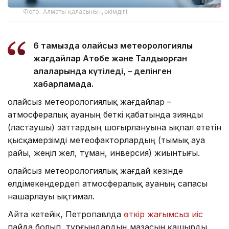
Фото: Алматы қаласының әкімдігі
6 тамызда қолайсыз метеорологиялық
жағдайлар Ақтөбе және Талдықорған
қалаларында күтіледі, – делінген
хабарламада.
Қолайсыз метеорологиялық жағдайлар –
атмосфералық ауаның беткі қабатында зиянды
(ластаушы) заттардың шоғырлануына ықпал ететін
қысқамерзімді метеофакторлардың (тымық ауа
райы, жеңіл жел, тұман, инверсия) жиынтығы.
Қолайсыз метеорологиялық жағдай кезінде
елдімекендердегі атмосфералық ауаның сапасы
нашарлауы ықтимал.
Айта кетейік, Петропавлда
өткір жағымсыз иіс
пайда болып, тұрғындардың мазасын қашырды.