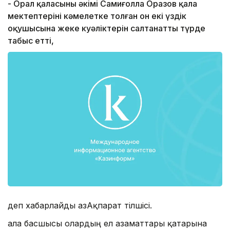
- Орал қаласының әкімі Самиғолла Оразов қала
мектептерінің кәмелетке толған он екі үздік
оқушысына жеке куәліктерін салтанатты түрде
табыс етті,
деп хабарлайды ҚазАқпарат тілшісі.
Қала басшысы олардың ел азаматтары қатарына