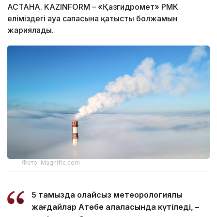
АСТАНА. KAZINFORM – «Қазгидромет» РМК
еліміздегі ауа сапасына қатысты болжамын
жариялады.
Фото: Magnific.com
5 тамызда қолайсыз метеорологиялық
жағдайлар Ақтөбе қалаласында күтіледі, –