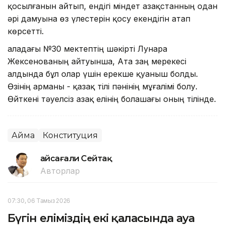
қосылғанын айтып, ендігі міндет Қазақстанның одан
әрі дамуына өз үлестерін қосу екендігін атап
көрсетті.
Қаладағы №30 мектептің шәкірті Лунара
Жексенованың айтуынша, Ата заң мерекесі
алдында бұл олар үшін ерекше қуаныш болды.
Өзінің арманы - қазақ тілі пәнінің мұғалімі болу.
Өйткені тәуелсіз Қазақ елінің болашағы оның тілінде.
Аймақ
Конституция
Ғайсағали Сейтақ
Авторлар
07:30, 06 Тамыз 2026
Бүгін еліміздің екі қаласында ауа