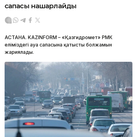
сапасы нашарлайды
АСТАНА. KAZINFORM – «Қазгидромет» РМК
еліміздегі ауа сапасына қатысты болжамын
жариялады.