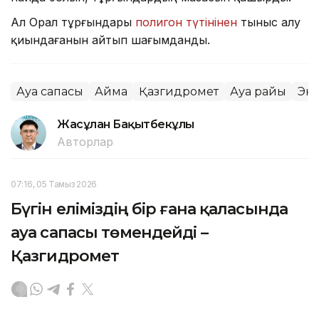
Ал Орал тұрғындары
полигон түтінінен
тыныс алу
қиындағанын айтып шағымданды.
Ауа сапасы
Аймақ
Қазгидромет
Ауа райы
Эк
Жасұлан Бақытбекұлы
Авторлар
07:16, 05 Тамыз 2026
Бүгін еліміздің бір ғана қаласында
ауа сапасы төмендейді –
Қазгидромет