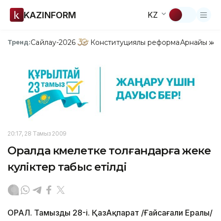
KAZINFORM
KZ
Сайлау-2026
Конституциялық реформа
Арнайы жо
Тренд:
20:17, 28 Тамыз 2009
Оралда кәмелетке толғандарға жеке
куәліктер табыс етілді
ОРАЛ. Тамыздың 28-і. ҚазАқпарат /Ғайсағали Ералы/