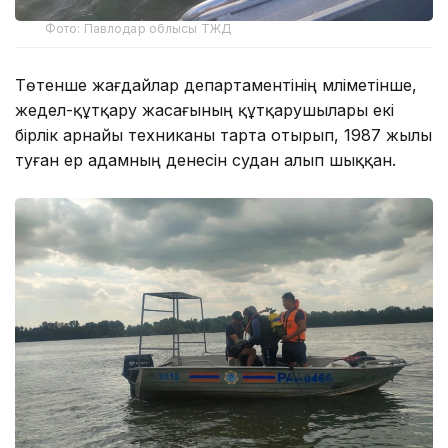
Фото: Павлодар облысы ТЖД
Төтенше жағдайлар департаментінің мәліметінше,
жедел-құтқару жасағының құтқарушылары екі
бірлік арнайы техниканы тарта отырып, 1987 жылы
туған ер адамның денесін судан алып шыққан.