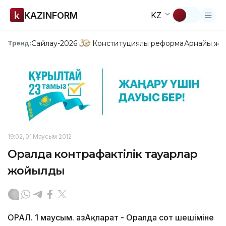
KAZINFORM
KZ
Сайлау-2026
Конституциялық реформа
Арнайы жо
Тренд:
19:02, 01 Маусым 2012
Оралда контрафактілік тауарлар
жойылды
ОРАЛ. 1 маусым. ҚазАқпарат - Оралда сот шешіміне