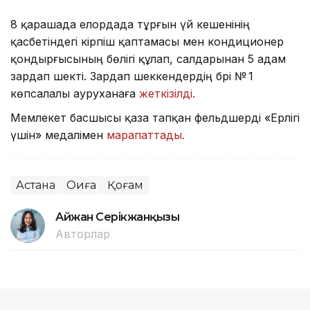
8 қарашада елордада тұрғын үй кешенінің
қасбетіндегі кірпіш қаптамасы мен кондиционер
қондырғысының бөлігі құлап, салдарынан 5 адам
зардап шекті. Зардап шеккендердің бәрі № 1
көпсалалы ауруханаға
жеткізілді.
Мемлекет басшысы қаза тапқан фельдшерді «Ерлігі
үшін» медалімен
марапаттады.
Астана
Оқиға
Қоғам
Айжан Серікжанқызы
Авторлар