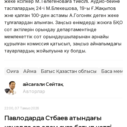
жеке кәсіпкер М.Төлегеноваға тиесілі. Аудио-бейне
таспалардың 24-і М.Блекешова, 19-ы Ғ.Жақыпов
және қалған 100-ден астамы А.Гогоняк деген жеке
тұлғалардан алынған. Заңсыз өнімдерді жоюға БҚО
сот актілерін орындау департаментінде
мемлекеттік сот орындаушыларынан арнайы
құрылған комиссия қатысып, заңсыз айналымдағы
тауарлардың жойылуына куә болды.
Оқиға
Аймақ
Батыс Қазақстан облысы
Басқа мемл
Ғайсағали Сейтақ
Авторлар
22:00, 07 Тамыз 2026
Павлодарда Сәтбаев атындағы