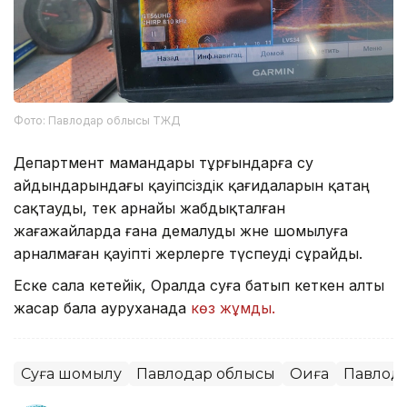
Фото: Павлодар облысы ТЖД
Департмент мамандары тұрғындарға су
айдындарындағы қауіпсіздік қағидаларын қатаң
сақтауды, тек арнайы жабдықталған
жағажайларда ғана демалуды және шомылуға
арналмаған қауіпті жерлерге түспеуді сұрайды.
Еске сала кетейік, Оралда суға батып кеткен алты
жасар бала ауруханада
көз жұмды.
Суға шомылу
Павлодар облысы
Оқиға
Павлод