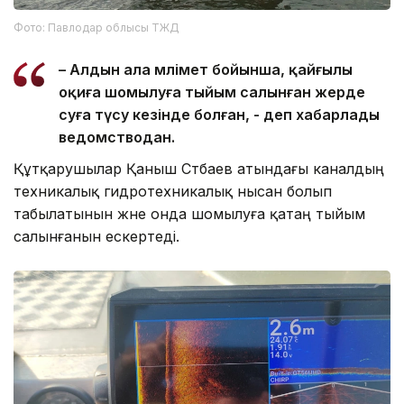
Фото: Павлодар облысы ТЖД
– Алдын ала мәлімет бойынша, қайғылы
оқиға шомылуға тыйым салынған жерде
суға түсу кезінде болған, - деп хабарлады
ведомстводан.
Құтқарушылар Қаныш Сәтбаев атындағы каналдың
техникалық гидротехникалық нысан болып
табылатынын және онда шомылуға қатаң тыйым
салынғанын ескертеді.