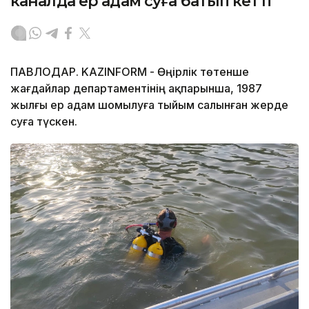
каналда ер адам суға батып кетті
ПАВЛОДАР. KAZINFORM - Өңірлік төтенше
жағдайлар департаментінің ақпарынша, 1987
жылғы ер адам шомылуға тыйым салынған жерде
суға түскен.