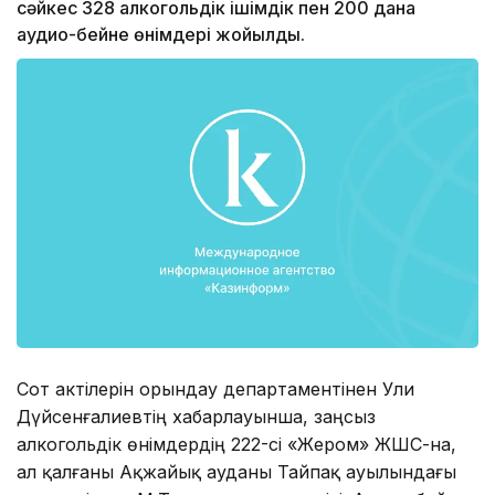
сәйкес 328 алкогольдік ішімдік пен 200 дана
аудио-бейне өнімдері жойылды.
Сот актілерін орындау департаментінен Уәли
Дүйсенғалиевтің хабарлауынша, заңсыз
алкогольдік өнімдердің 222-сі «Жером» ЖШС-на,
ал қалғаны Ақжайық ауданы Тайпақ ауылындағы