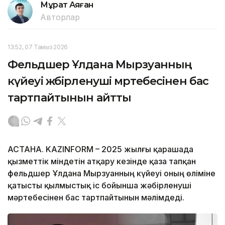
Мұрат Аяған
Авторлар
13:52, 07 Тамыз 2026
Фельдшер Ұлдана Мырзуанның
күйеуі жәбірленуші мәртебесінен бас
тартпайтынын айтты
АСТАНА. KAZINFORM – 2025 жылғы қарашада
қызметтік міндетін атқару кезінде қаза тапқан
фельдшер Ұлдана Мырзуанның күйеуі оның өліміне
қатысты қылмыстық іс бойынша жәбірленуші
мәртебесінен бас тартпайтынын мәлімдеді.