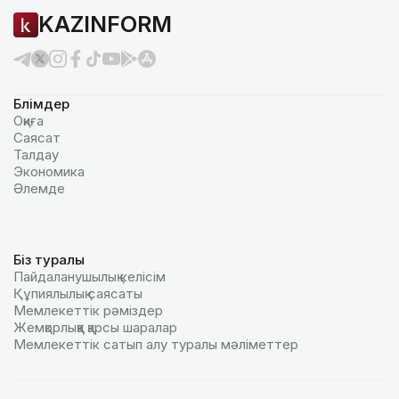
KAZINFORM
Бөлімдер
Оқиға
Саясат
Талдау
Экономика
Әлемде
Біз туралы
Пайдаланушылық келiciм
Құпиялылық саясаты
Мемлекеттік рәміздер
Жемқорлыққа қарсы шаралар
Мемлекеттік сатып алу туралы мәлiметтер