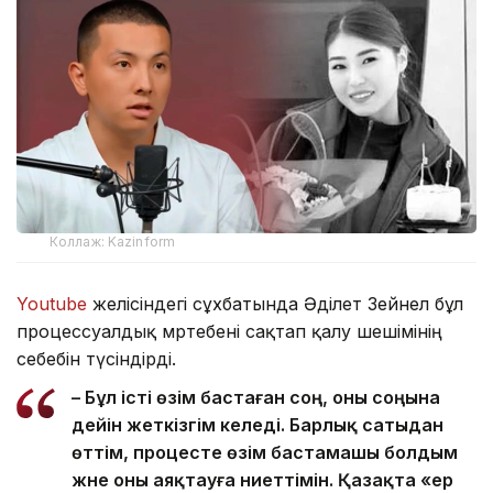
Коллаж: Kazinform
Youtube
желісіндегі сұхбатында Әділет Зейнел бұл
процессуалдық мәртебені сақтап қалу шешімінің
себебін түсіндірді.
– Бұл істі өзім бастаған соң, оны соңына
дейін жеткізгім келеді. Барлық сатыдан
өттім, процесте өзім бастамашы болдым
және оны аяқтауға ниеттімін. Қазақта «ер