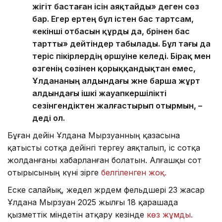
жігіт бастаған ісін аяқтайды» деген сөз
бар. Егер ертең бұл істен бас тартсам,
«екінші отбасын құрды да, бәрінен бас
тартты» дейтіндер табылады. Бұл тағы да
теріс пікірлердің өршуіне әкеледі. Бірақ мен
өзгенің сөзінен қорыққандықтан емес,
Ұлдананың алдындағы және барша жұрт
алдындағы ішкі жауапкершілікті
сезінгендіктен жалғастырып отырмын, –
деді ол.
Бұған дейін Ұлдана Мырзуанның қазасына
қатысты сотқа дейінгі тергеу аяқталып, іс сотқа
жолданғаны хабарланған болатын. Алғашқы сот
отырысының күні әзірге
белгіленген жоқ.
Еске салайық, жедел жәрдем фельдшері 23 жасар
Ұлдана Мырзуан 2025 жылғы 18 қарашада
қызметтік міндетін атқару кезінде
көз жұмды.