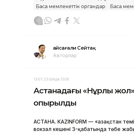
Басқа мемлекеттік органдар
Басқа ме
Ғайсағали Сейтақ
Авторлар
13:07, 23 Шілде 2026
Астанадағы «Нұрлы жол»
опырылды
АСТАНА. KAZINFORM — «Қазақстан те
вокзал кешені 3-қабатында төбе жабы