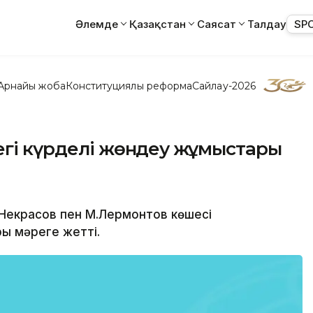
Әлемде
Қазақстан
Саясат
Талдау
SP
Арнайы жоба
Конституциялық реформа
Сайлау-2026
егі күрделі жөндеу жұмыстары
.Некрасов пен М.Лермонтов көшесі
ы мәреге жетті.