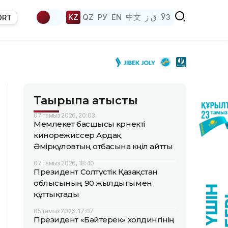
KZ
QZ
РУ
EN
中文
ق ز
ЎЗ
ORT
Тақырыпқа қатысты
07 тамыз 2026, 20:03
Мемлекет басшысы көрнекті
кинорежиссер Ардақ
Әмірқұловтың отбасына көңіл айтты
07 тамыз 2026, 18:40
Президент Солтүстік Қазақстан
облысының 90 жылдығымен
құттықтады
05 тамыз 2026, 17:07
Президент «Бәйтерек» холдингінің