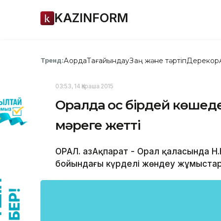
KAZINFORM
Ақорда
Тағайындау
Заң және тәртіп
Дерекқор
Тренд:
03:53, 14 Қараша 2015
Оралда қос бірдей көшед
мәреге жетті
ОРАЛ. ҚазАқпарат - Орал қаласында Н
бойындағы күрделі жөндеу жұмыстар