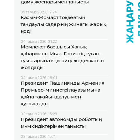
даму жоспарымен танысты
05 тамыз 2026, 12:24
Қасым-Жомарт Тоқаевтың
таңдаулы сөздерінің жинағы жарық
көрді
04 тамыз 2026, 21:22
Мемлекет басшысы Халық
қаһарманы Иван Гапичтің туған-
туыстарына көңіл айту жеделхатын
жолдады
04 тамыз 2026, 18:01
Президент Пашинянды Армения
Премьер-министрі лауазымына
қайта тағайындалуымен
құттықтады
03 тамыз 2026, 15:28
Президент автономды роботтың
мүмкіндіктерімен танысты
03 тамыз 2026, 15:11