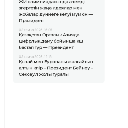
ЖИ олимпиадасында әлемді
өзгертетін жаңа идеялар мен
жобалар дүниеге келуі мүмкін —
Президент
03 тамыз 2026, 15:05
Қазақстан Орталық Азияда
цифрлық даму бойынша көш
бастап тұр — Президент
03 тамыз 2026, 12:18
Қытай мен Еуропаны жалғайтын
алтын көпір – Президент Бейнеу –
Сексеуіл жолы туралы