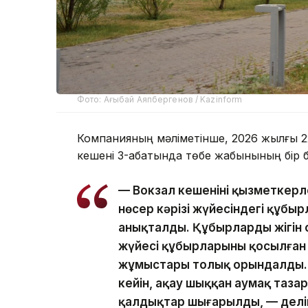
Фото: Ағыбай Аяпбергенов / Kazinform
Компанияның мәліметінше, 2026 жылғы 22
кешені 3-қабатында төбе жабынының бір бөлі
— Вокзал кешенінің қызметкерле
нөсер кәрізі жүйесіндегі құбы
анықталды. Құбырлардың жігін 
жүйесі құбырларының қосылған
жұмыстары толық орындалды.
кейін, ақау шыққан аумақ таза
қалдықтар шығарылды, — делі