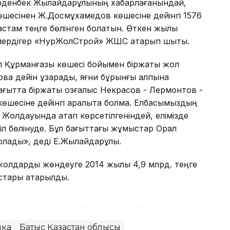
 Ерденбек Жылқайдарұлының хабарлағанындай,
шесінен Ж.Досмұхамедов көшесіне дейінгі 1576
 астам теңге бөлінген болатын. Өткен жылы
мердігер «НурЖолСтрой» ЖШС атқарып шықты.
п Құрманғазы көшесі бойымен біржақты жол
вқа дейін ұзарады, яғни бұрынғы қалпына
бағытта біржақты қозғалыс Некрасов - Лермонтов -
өшесіне дейінгі аралықта болмақ. Елбасымыздың
 Жолдауында атап көрсетілгеніндей, елімізде
л бөлінуде. Бұл бағыттағы жұмыстар Орал
лады», деді Е.Жылқайдарұлы.
і жолдарды жөндеуге 2014 жылы 4,9 млрд. теңге
стары атқарылды.
ика
Батыс Қазақстан облысы