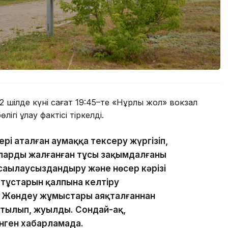
 шілде күні сағат 19:45–те «Нұрлы жол» вокзал
гі құлау фактісі тіркелді.
рі аталған аумаққа тексеру жүргізіп,
рлардың жалғанған тұсы зақымдалғаны
саңылаусыздандыру және нөсер кәрізі
 тұстарын қалпына келтіру
 Жөндеу жұмыстары аяқталғаннан
ртылып, жуылды. Сондай-ақ,
нген хабарламада.