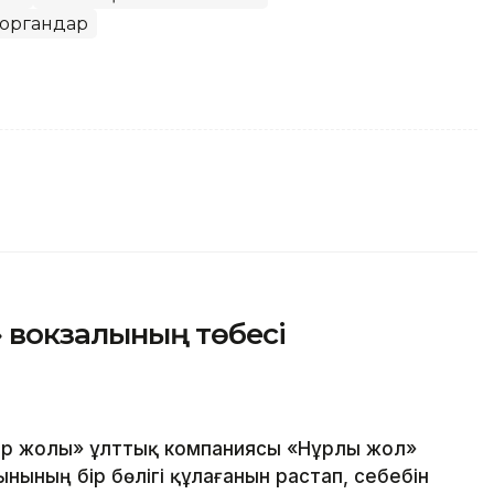
моргандар
 вокзалының төбесі
мір жолы» ұлттық компаниясы «Нұрлы жол»
нының бір бөлігі құлағанын растап, себебін