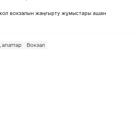
іржол вокзалын жаңғырту жұмыстары қашан
, апаттар
Вокзал
 Винчидің туындылары