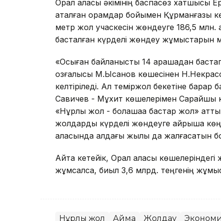
Орал қаласы әкімінің баспасөз хатшысы
аталған орамдар бойымен Құрманғазы кө
метр жол учаскесін жөндеуге 186,5 млн.
басталған күрделі жөндеу жұмыстарын 
«Осыған байланысты 14 қарашадан баста
қозғалысы М.Ықсанов көшесінен Н.Некрасо
келтіріледі. Ал теміржол бекетіне барар 
Савичев - Мұхит көшелерімен Сарайшық к
«Нұрлы жол - болашаққа бастар жол» атты
жолдарды күрделі жөндеуге айрықша көңі
қаласында алдағы жылы да жалғасатын бо
Айта кетейік, Орал қаласы көшелеріндег
жұмсалса, биыл 3,6 млрд. теңгенің жұмы
Нұрлы жол
Аймақ
Жолдау
Эконом