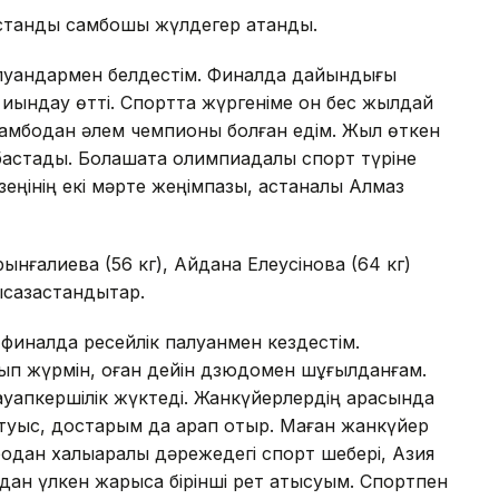
ақстандық самбошы жүлдегер атанды.
палуандармен белдестім. Финалда дайындығы
 қиындау өтті. Спортта жүргеніме он бес жылдай
самбодан әлем чемпионы болған едім. Жыл өткен
бастады. Болашақта олимпиадалық спорт түріне
зеңінің екі мәрте жеңімпазы, астаналық Алмаз
ынғалиева (56 кг), Айдана Елеусінова (64 кг)
қазақстандықтар.
 финалда ресейлік палуанмен кездестім.
ып жүрмін, оған дейін дзюдомен шұғылданғам.
ауапкершілік жүктеді. Жанкүйерлердің арасында
туыс, достарым да қарап отыр. Маған жанкүйер
одан халықаралық дәрежедегі спорт шебері, Азия
н үлкен жарысқа бірінші рет қатысуым. Спортпен