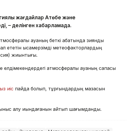
гиялық жағдайлар Ақтөбе және
ді, – делінген хабарламада.
тмосфералық ауаның беткі қабатында зиянды
л ететін қысқамерзімді метеофакторлардың
рсия) жиынтығы.
е елдімекендердегі атмосфералық ауаның сапасы
ыз иіс
пайда болып, тұрғындардың мазасын
ыныс алу қиындағанын айтып шағымданды.