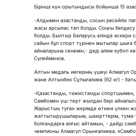
Бірінші күн қорытындысы бойынша 15 қаз
-Алдымен қазақстандық, сосын ресейлік 
жақсы қарсылас тап болды. Соңғы белдесу
болды. Былтыр Беларусь елінде әскери 
сайын бұл спорт түрінен мықтылар шыға 
айналарына сенемін,- деді әлем кубогі ке
Сүлейменов.
Алтын медаль иегерінің үшеуі Алмагүл Ор
және Алтынбек Сұпығалиев (62 кг) - батыс
-Қазақстандық, тәжікстандық спортшымен,
Самбомен үш-төрт жылдан бері айналыс
Жарыстың туған жерімде өткені үлкен ж
жаттықтырушыларым, шәкірттерім, тума-
болғандарға алғыс айтамын, - дейді самб
чемпионы Алмагүл Орынғалиева. «Самбода