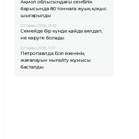
Ақмол облысындағы сенбілік
барысында 80 тоннаға жуық қоқыс
шығарылды
07 тамыз 2026, 12:52
Семейде бір күнде қайда аялдап,
не көруге болады
07 тамыз 2026, 11:17
Петропавлда Есіл өзенінің
жағалауын нығайту жұмысы
басталды