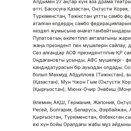
Алдымен 27 қаңтар күні қазақ драма теа
өтті. Басқосуға Қазақстан, Оңтүстік Коре
Түркіменстан, Тәжікстан ұлттық самбо ф
аталған елдердің самбо федерациялары
кездегі жұмысына қанағаттанбайтындары
Пулатовтың өкілеттілігі аяқталатыны жа
жаңа президент пен мүшелерін сайлау, дүб
Сөз алғандар АСФ президенттігіне ҚР с
Оңдағановты ұсынды. АФС мүшелері - ф
кандидатурасын бір ауыздан қолдады. Со
болып Махмуд Абдуллоев (Тәжікстан), в
(Қазақстан), Мун Чжон Гым (Оңтүстік Ко
(Қырғызстан), Мюнх-Очир Энебиш (Моңғ
Әлемнің АҚШ, Германия, Жапония, Оңтүст
Ресей, Болгария, Беларусь, Әзірбайжан, 
Қырғызстан, Түркіменстан, Өзбекстан с
екі күн бойы Оралдағы жабық мұз айдыны