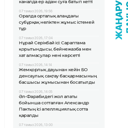
каналда ер адам суға батып кетті
07 тамыз 2026, 19:56
Оралда орталық алаңдағы
субұрқақ неліктен жұмыс істемей
тұр
07 тамыз 2026, 17:04
Нұрай Серікбай ісі: Сараптама
қорытындысы, бейнежазба мен
хат алмасулар нені көрсетті
07 тамыз 2026, 14:14
Жемқорлық дауынан кейін БҚО
денсаулық сақтау басқармасының
басшысы жұмысынан босатылды
07 тамыз 2026, 14:05
Әл-Фарабидегі жол апаты
бойынша сотталған Александр
Пактың ісі апелляциялық сотта
қаралды
07 тамыз 2026, 13:00