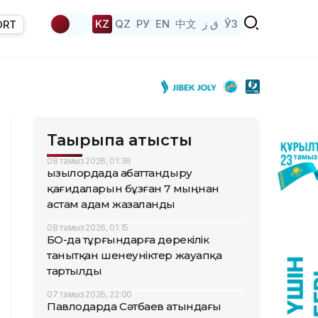
KZ
QZ
РУ
EN
中文
ق ز
ЎЗ
ORT
Тақырыпқа қатысты
08 тамыз 2026, 01:36
Қызылордада абаттандыру
қағидаларын бұзған 7 мыңнан
астам адам жазаланды
08 тамыз 2026, 01:15
БҚО-да тұрғындарға дөрекілік
танытқан шенеуніктер жауапқа
тартылды
07 тамыз 2026, 22:00
Павлодарда Сәтбаев атындағы