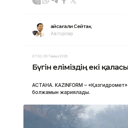
Ғайсағали Сейтақ
Авторлар
07:30, 06 Тамыз 2026
Бүгін еліміздің екі қала
АСТАНА. KAZINFORM – «Қазгидромет» Р
болжамын жариялады.