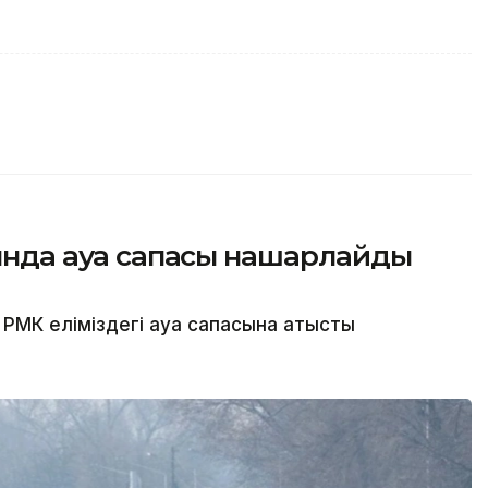
сында ауа сапасы нашарлайды
МК еліміздегі ауа сапасына қатысты