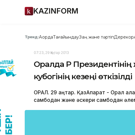
KAZINFORM
Ақорда
Тағайындау
Заң және тәртіп
Дерекқор
Тренд:
07:23, 29 Қаңтар 2013
Оралда ҚР Президентінің
кубогінің кезеңі өткізілді
ОРАЛ. 29 қаңтар. ҚазАқпарат - Орал қа
самбодан және әскери самбодан әлем к