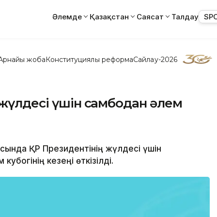
Әлемде
Қазақстан
Саясат
Талдау
SP
Арнайы жоба
Конституциялық реформа
Сайлау-2026
 жүлдесі үшін самбодан әлем
ласында ҚР Президентінің жүлдесі үшін
убогінің кезеңі өткізілді.