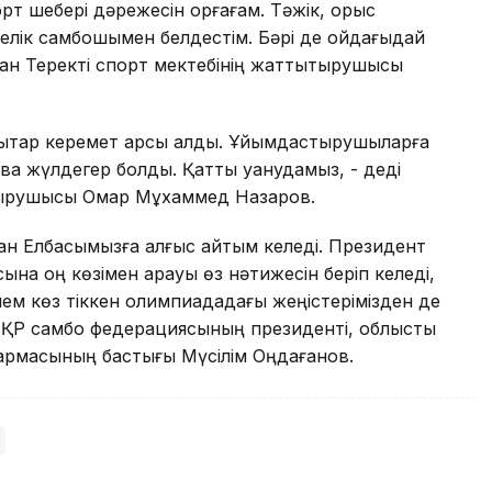
т шебері дәрежесін қорғағам. Тәжік, орыс
елік самбошымен белдестім. Бәрі де ойдағыдай
қан Теректі спорт мектебінің жаттықтырушысы
дықтар керемет қарсы алды. Ұйымдастырушыларға
а жүлдегер болды. Қатты қуанудамыз, - деді
ырушысы Омар Мұхаммед Назаров.
н Елбасымызға алғыс айтқым келеді. Президент
на оң көзімен қарауы өз нәтижесін беріп келеді,
әлем көз тіккен олимпиададағы жеңістерімізден де
і, ҚР самбо федерациясының президенті, облыстық
қармасының бастығы Мүсілім Оңдағанов.