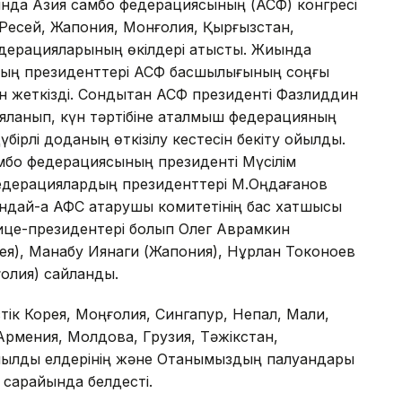
трында Азия самбо федерациясының (АСФ) конгресі
я, Ресей, Жапония, Монғолия, Қырғызстан,
едерацияларының өкілдері қатысты. Жиында
ның президенттері АСФ басшылығының соңғы
н жеткізді. Сондықтан АСФ президенті Фазлиддин
рияланып, күн тәртібіне аталмыш федерацияның
ірлі доданың өткізілу кестесін бекіту қойылды.
амбо федерациясының президенті Мүсілім
едерациялардың президенттері М.Оңдағанов
ндай-ақ АФС атқарушы комитетінің бас хатшысы
ице-президентері болып Олег Аврамкин
рея), Манабу Иянаги (Жапония), Нұрлан Токоноев
олия) сайланды.
ік Корея, Моңғолия, Сингапур, Непал, Мали,
Армения, Молдова, Грузия, Тәжікстан,
ықылды елдерінің және Отанымыздың палуандары
 сарайында белдесті.