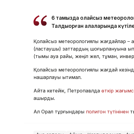
6 тамызда қолайсыз метеороло
Талдықорған қалаларында күтіле
Қолайсыз метеорологиялық жағдайлар – а
(ластаушы) заттардың шоғырлануына ықпа
(тымық ауа райы, жеңіл жел, тұман, инве
Қолайсыз метеорологиялық жағдай кезінд
нашарлауы ықтимал.
Айта кетейік, Петропавлда
өткір жағымс
қашырды.
Ал Орал тұрғындары
полигон түтінінен
т