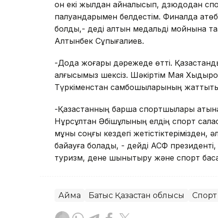
он екі жылдан айналысып, дзюдодан спор
палуандарымен белдестім. Финалда ақтөб
болды,- деді алтын медальді мойнына тақ
Алтынбек Сұпығалиев.
-Дода жоғары дәрежеде өтті. Қазақстан
алғысымыз шексіз. Шәкіртім Мая Хыдыров
Түркіменстан самбошыларының жаттықт
-Қазақстанның барша спортшылары атына
Нұрсұлтан Әбішұлының елдің спорт саласы
мұны соңғы кездегі жетістіктерімізден, 
байқауға болады, - дейді АСФ президент
туризм, дене шынықтыру және спорт бас
Аймақ
Батыс Қазақстан облысы
Спорт