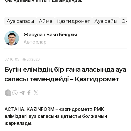
Ауа сапасы
Аймақ
Қазгидромет
Ауа райы
Эк
Жасұлан Бақытбекұлы
Авторлар
07:16, 05 Тамыз 2026
Бүгін еліміздің бір ғана қаласында ауа
сапасы төмендейді – Қазгидромет
АСТАНА. KAZINFORM – «Қазгидромет» РМК
еліміздегі ауа сапасына қатысты болжамын
жариялады.