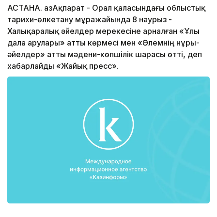
АСТАНА. ҚазАқпарат - Орал қаласындағы облыстық
тарихи-өлкетану мұражайында 8 наурыз -
Халықаралық әйелдер мерекесіне арналған «Ұлы
дала арулары» атты көрмесі мен «Әлемнің нұры-
әйелдер» атты мәдени-көпшілік шарасы өтті, деп
хабарлайды «Жайық пресс».