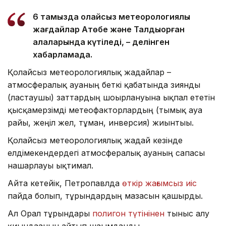
6 тамызда қолайсыз метеорологиялық
жағдайлар Ақтөбе және Талдықорған
қалаларында күтіледі, – делінген
хабарламада.
Қолайсыз метеорологиялық жағдайлар –
атмосфералық ауаның беткі қабатында зиянды
(ластаушы) заттардың шоғырлануына ықпал ететін
қысқамерзімді метеофакторлардың (тымық ауа
райы, жеңіл жел, тұман, инверсия) жиынтығы.
Қолайсыз метеорологиялық жағдай кезінде
елдімекендердегі атмосфералық ауаның сапасы
нашарлауы ықтимал.
Айта кетейік, Петропавлда
өткір жағымсыз иіс
пайда болып, тұрғындардың мазасын қашырды.
Ал Орал тұрғындары
полигон түтінінен
тыныс алу
қиындағанын айтып шағымданды.