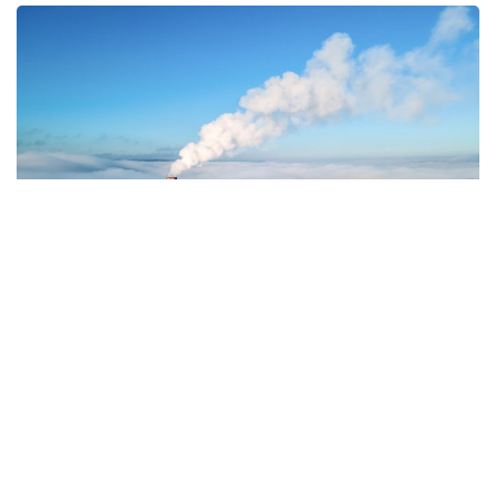
Фото: Magnific.com
5 тамызда қолайсыз метеорологиялық
жағдайлар Ақтөбе қалаласында күтіледі, –
делінген хабарламада.
Қолайсыз метеорологиялық жағдайлар –
атмосфералық ауаның беткі қабатында зиянды