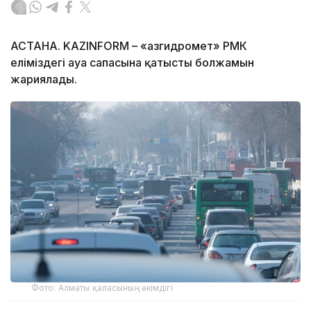
АСТАНА. KAZINFORM – «Қазгидромет» РМК
еліміздегі ауа сапасына қатысты болжамын
жариялады.
Фото: Алматы қаласының әкімдігі