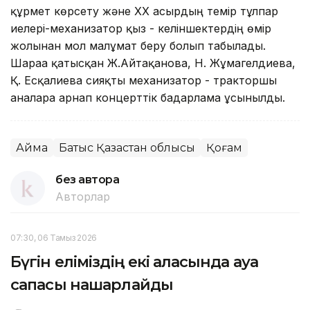
құрмет көрсету және ХХ ғасырдың темір тұлпар
иелері-механизатор қыз - келіншектердің өмір
жолынан мол мағлұмат беру болып табылады.
Шараға қатысқан Ж.Айтақанова, Н. Жұмагелдиева,
Қ. Есқалиева сияқты механизатор - тракторшы
аналарға арнап концерттік бағдарлама ұсынылды.
Аймақ
Батыс Қазақстан облысы
Қоғам
без автора
Авторлар
07:30, 06 Тамыз 2026
Бүгін еліміздің екі қаласында ауа
сапасы нашарлайды