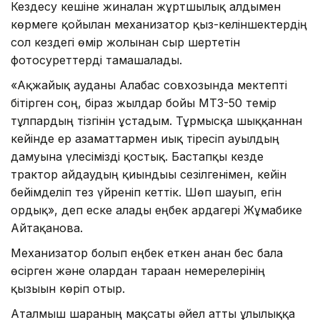
Кездесу кешіне жиналған жұртшылық алдымен
көрмеге қойылған механизатор қыз-келіншектердің
сол кездегі өмір жолынан сыр шертетін
фотосуреттерді тамашалады.
«Ақжайық ауданы Алғабас совхозында мектепті
бітірген соң, біраз жылдар бойы МТЗ-50 темір
тұлпардың тізгінін ұстадым. Тұрмысқа шыққаннан
кейінде ер азаматтармен иық тіресіп ауылдың
дамуына үлесімізді қостық. Бастапқы кезде
трактор айдаудың қиындығы сезілгенімен, кейін
бейімделіп тез үйреніп кеттік. Шөп шауып, егін
ордық», деп еске алады еңбек ардагері Жұмабике
Айтақанова.
Механизатор болып еңбек еткен анан бес бала
өсірген және олардан тараған немерелерінің
қызығын көріп отыр.
Аталмыш шараның мақсаты әйел атты ұлылыққа