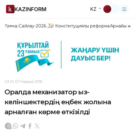
KAZINFORM
KZ
Сайлау-2026
Конституциялық реформа
Арнайы жо
Тренд:
23:31, 07 Наурыз 2016
Оралда механизатор қыз-
келіншектердің еңбек жолына
арналған көрме өткізілді