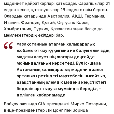
мәдениет қайраткерлері қатысады. Сарапшылар 21
елден келсе, қатысушылар 16 елден өтінім берген.
Олардың қатарында Австралия, АҚШ, Германия,
Италия, Франция, Қытай, Оңтүстік Корея,
Ұлыбритания, Түркия, Қазақстан және басқа да
мемлекеттердің өкілдері бар.
«Қазақстанның аталған халықаралық
жобаны өткізу құқығына ие болуы еліміздің
мәдени әлеуетінің жоғары деңгейде
мойындалғанын көрсетеді. Бұл іс-шара
Астананың халықаралық мәдени диалог
орталығы ретіндегі мәртебесін нығайтып,
Қазақстанның әлемдік мәдени кеңістіктегі
беделін арттыруға мүмкіндік береді», –
делінген хабарламада.
Байқау аясында CIA президенті Мирко Патарини,
вице-президенттер Ли Цонг пен Зорица