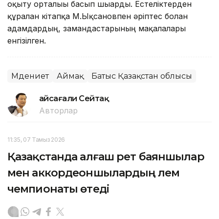
оқыту орталығы басып шығарды. Естеліктерден
құралған кітапқа М.Ықсановпен әріптес болған
адамдардың, замандастарының мақалалары
енгізілген.
Мәдениет
Аймақ
Батыс Қазақстан облысы
Ғайсағали Сейтақ
Авторлар
11:35, 07 Тамыз 2026
Қазақстанда алғаш рет баяншылар
мен аккордеоншылардың әлем
чемпионаты өтеді