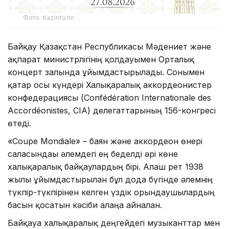
Фото: Kazinform
Байқау Қазақстан Республикасы Мәдениет және
ақпарат министрлігінің қолдауымен Орталық
концерт залында ұйымдастырылады. Сонымен
қатар осы күндері Халықаралық аккордеонистер
конфедерациясы (Confédération Internationale des
Accordéonistes, CIA) делегаттарының 156-конгресі
өтеді.
«Coupe Mondiale» – баян және аккордеон өнері
саласындағы әлемдегі ең беделді әрі көне
халықаралық байқаулардың бірі. Алғаш рет 1938
жылы ұйымдастырылған бұл дода бүгінде әлемнің
түкпір-түкпірінен келген үздік орындаушылардың
басын қосатын кәсіби алаңға айналған.
Байқауға халықаралық деңгейдегі музыканттар мен