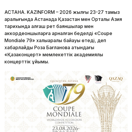
АСТАНА. KAZINFORM – 2026 жылғы 23-27 тамыз
аралығында Астанада Қазақстан мен Орталық Азия
тарихында алғаш рет баяншылар мен
аккордеоншыларға арналған беделді «Coupe
Mondiale 79» халықаралық байқауы өтеді, деп
хабарлайды Роза Бағланова атындағы
«Қазақконцерт» мемлекеттік академиялық
концерттік ұйымы.