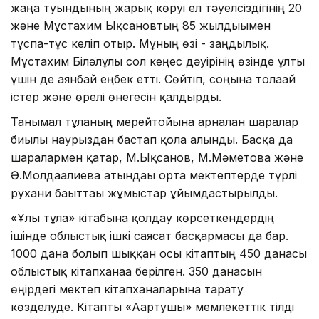
жаңа туындының жарық көруі ел тәуелсіздігінің 20
және Мұстахим Ықсановтың 85 жылдығымен
тұспа-тұс келіп отыр. Мұның өзі - заңдылық.
Мұстахим Біләлұлы сол кеңес дәуірінің өзінде ұлты
үшін де аянбай еңбек етті. Сөйтіп, соңына толағай
істер және өрелі өнегесін қалдырды.
Танымал тұлғаның мерейтойына арналған шаралар
биылғы наурыздан бастап қолға алынды. Басқа да
шаралармен қатар, М.Ықсанов, М.Мәметова және
Ә.Молдағалиева атындағы орта мектептерде түрлі
рухани бағыттағы жұмыстар ұйымдастырылды.
«Ұлы тұлға» кітабына қолдау көрсеткендердің
ішінде облыстық ішкі саясат басқармасы да бар.
1000 дана болып шыққан осы кітаптың 450 данасы
облыстық кітапханаға берілген. 350 данасын
өңірдегі мектеп кітапханаларына тарату
көзделуде. Кітапты «Ағартушы» мемлекеттік тілді