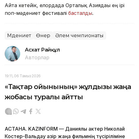
Айта кетейік, елордада Орталық Азиядағы ең ірі
поп-мәдениет фестивалі
басталды
.
Мәдениет
Өнер
Әлем чемпионаты
Асхат Райқұл
Авторлар
19:11, 06 Тамыз 2026
«Тақтар ойынының» жұлдызы жаңа
жобасы туралы айтты
АСТАНА. KAZINFORM — Даниялық актер Николай
Костер-Вальдау қазір жаңа фильмнің түсіріліміне