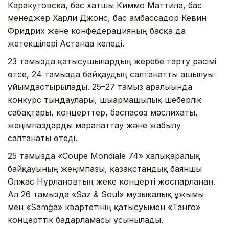
Каракутовска, бас хатшы Киммо Маттила, бас
менеджер Харли Джонс, бас амбассадор Кевин
Фридрих және конфедерацияның басқа да
жетекшілері Астанаға келеді.
23 тамызда қатысушылардың жеребе тарту рәсімі
өтсе, 24 тамызда байқаудың салтанатты ашылуы
ұйымдастырылады. 25–27 тамыз аралығында
конкурс тыңдаулары, шығармашылық шеберлік
сабақтары, концерттер, баспасөз мәслихаты,
жеңімпаздарды марапаттау және жабылу
салтанаты өтеді.
25 тамызда «Coupe Mondiale 74» халықаралық
байқауының жеңімпазы, қазақстандық баяншы
Олжас Нұрлановтың жеке концерті жоспарланған.
Ал 26 тамызда «Saz & Soul» музыкалық ұжымы
мен «Samǵa» квартетінің қатысуымен «Танго»
концерттік бағдарламасы ұсынылады.