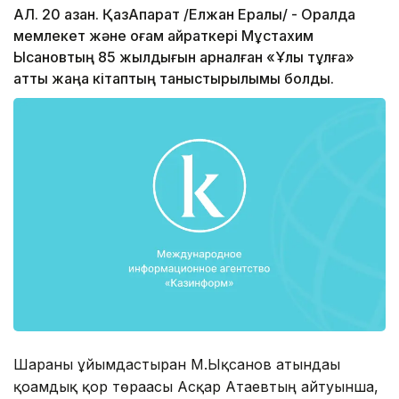
АЛ. 20 қазан. ҚазАқпарат /Елжан Ералы/ - Оралда
мемлекет және қоғам қайраткері Мұстахим
Ықсановтың 85 жылдығын арналған «Ұлы тұлға»
атты жаңа кітаптың таныстырылымы болды.
Шараны ұйымдастырған М.Ықсанов атындағы
қоғамдық қор төрағасы Асқар Атаевтың айтуынша,