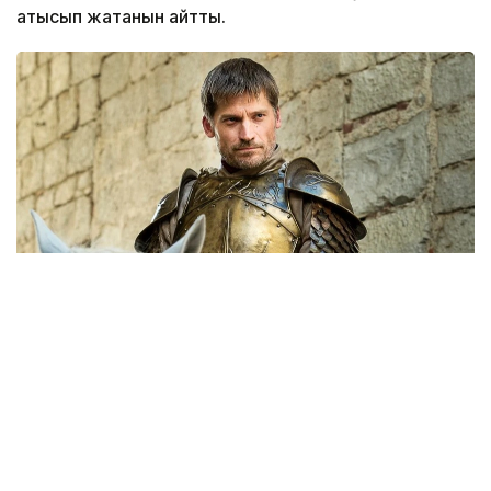
қатысып жатқанын айтты.
Фото: kino.mail.ru
Comic Con Astana 2026 аясында өткен баспасөз
мәслихатында актер алдағы шығармашылық
жоспары жайында сөз қозғады.
— Қазір режиссер Рик Роман Вомен бірге