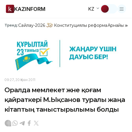
KAZINFORM
KZ
Сайлау-2026
Конституциялық реформа
Арнайы жо
Тренд:
09:27, 20 Қазан 2011
Оралда мемлекет және қоғам
қайраткері М.Ықсанов туралы жаңа
кітаптың таныстырылымы болды