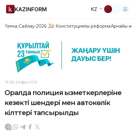
KAZINFORM
KZ
Сайлау-2026
Конституциялық реформа
Арнайы жо
Тренд:
19:38, 04 Қазан 2013
Оралда полиция қызметкерлеріне
кезекті шендері мен автокөлік
кілттері тапсырылды