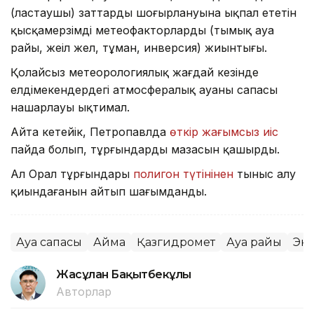
(ластаушы) заттардың шоғырлануына ықпал ететін
қысқамерзімді метеофакторлардың (тымық ауа
райы, жеңіл жел, тұман, инверсия) жиынтығы.
Қолайсыз метеорологиялық жағдай кезінде
елдімекендердегі атмосфералық ауаның сапасы
нашарлауы ықтимал.
Айта кетейік, Петропавлда
өткір жағымсыз иіс
пайда болып, тұрғындардың мазасын қашырды.
Ал Орал тұрғындары
полигон түтінінен
тыныс алу
қиындағанын айтып шағымданды.
Ауа сапасы
Аймақ
Қазгидромет
Ауа райы
Эк
Жасұлан Бақытбекұлы
Авторлар