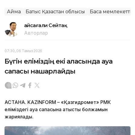
Аймақ
Батыс Қазақстан облысы
Басқа мемлекетті
Ғайсағали Сейтақ
Авторлар
07:30, 06 Тамыз 2026
Бүгін еліміздің екі қаласында ауа
сапасы нашарлайды
АСТАНА. KAZINFORM – «Қазгидромет» РМК
еліміздегі ауа сапасына қатысты болжамын
жариялады.