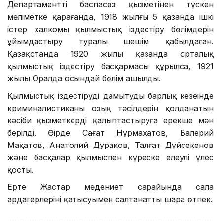
Департаменттің баспасөз қызметінен түскен
мәліметке қарағанда, 1918 жылғы 5 қазанда ішкі
істер халкомы қылмыстық іздестіру бөлімдерін
ұйымдастыру туралы шешім қабылдаған.
Қазақстанда 1920 жылы қазанда орталық
қылмыстық іздестіру басқармасы құрылса, 1921
жылы Оралда осындай бөлім ашылды.
Қылмыстық іздестіруді дамытудың барлық кезеңінде
криминалистиканың озық тәсілдерін қолданатын
кәсіби қызметкерді қалыптастыруға ерекше мән
берілді. Өңірде Сағат Нұрмахатов, Валерий
Мақатов, Анатолий Дураков, Талғат Дүйсекенов
және басқалар қылмыспен күреске елеулі үлес
қосты.
Ертең Жастар мәдениет сарайында сала
ардагерлерінің қатысуымен салтанатты шара өтпек.