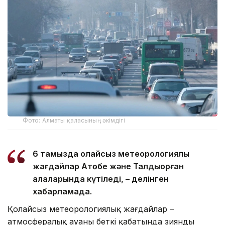
Фото: Алматы қаласының әкімдігі
6 тамызда қолайсыз метеорологиялық
жағдайлар Ақтөбе және Талдықорған
қалаларында күтіледі, – делінген
хабарламада.
Қолайсыз метеорологиялық жағдайлар –
атмосфералық ауаның беткі қабатында зиянды