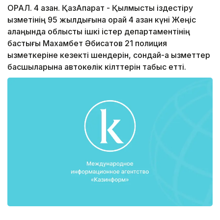
ОРАЛ. 4 қазан. ҚазАқпарат - Қылмыстық іздестіру
қызметінің 95 жылдығына орай 4 қазан күні Жеңіс
алаңында облыстық ішкі істер департаментінің
бастығы Махамбет Әбисатов 21 полиция
қызметкеріне кезекті шендерін, сондай-ақ қызметтер
басшыларына автокөлік кілттерін табыс етті.