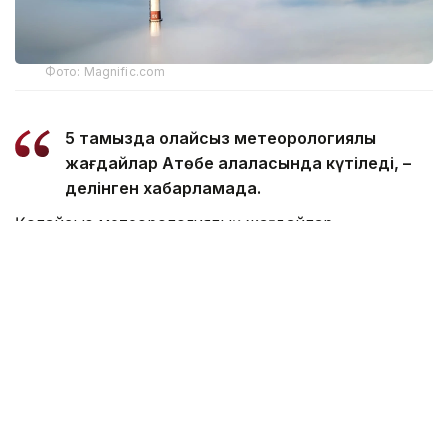
Фото: Magnific.com
5 тамызда қолайсыз метеорологиялық
жағдайлар Ақтөбе қалаласында күтіледі, –
делінген хабарламада.
Қолайсыз метеорологиялық жағдайлар –
атмосфералық ауаның беткі қабатында зиянды
(ластаушы) заттардың шоғырлануына ықпал ететін
қысқамерзімді метеофакторлардың (тымық ауа
райы, жеңіл жел, тұман, инверсия) жиынтығы.
Қолайсыз метеорологиялық жағдай кезінде
елдімекендердегі атмосфералық ауаның сапасы
нашарлауы ықтимал.
Айта кетейік, Петропавлда
өткір жағымсыз иіс