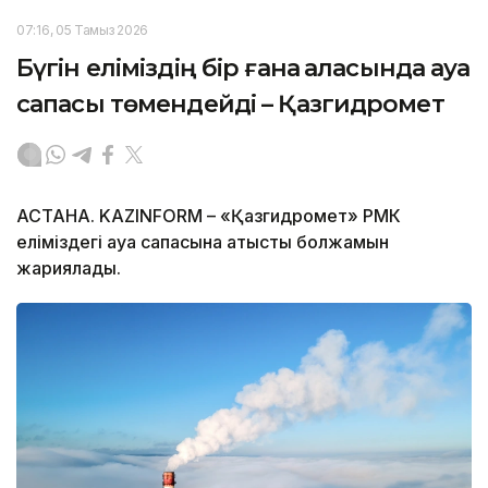
07:16, 05 Тамыз 2026
Бүгін еліміздің бір ғана қаласында ауа
сапасы төмендейді – Қазгидромет
АСТАНА. KAZINFORM – «Қазгидромет» РМК
еліміздегі ауа сапасына қатысты болжамын
жариялады.