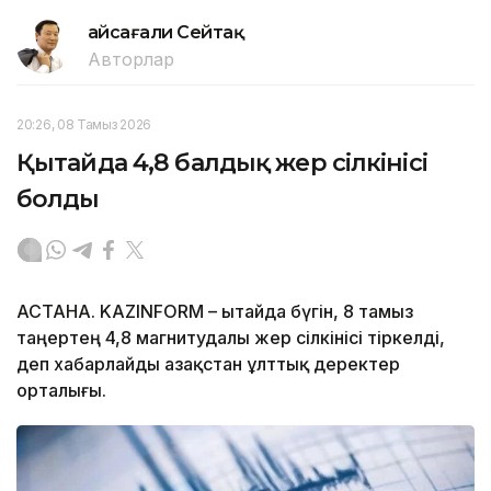
Ғайсағали Сейтақ
Авторлар
20:26, 08 Тамыз 2026
Қытайда 4,8 балдық жер сілкінісі
болды
АСТАНА. KAZINFORM – Қытайда бүгін, 8 тамыз
таңертең 4,8 магнитудалы жер сілкінісі тіркелді,
деп хабарлайды Қазақстан ұлттық деректер
орталығы.