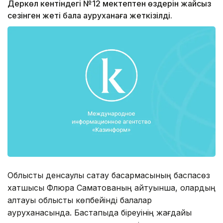
Деркөл кентіндегі №12 мектептен өздерін жайсыз
сезінген жеті бала ауруханаға жеткізілді.
Облыстық денсаулық сақтау басқармасының баспасөз
хатшысы Флюра Саматованың айтуынша, олардың
алтауы облыстық көпбейінді балалар
ауруханасында. Бастапқыда біреуінің жағдайы