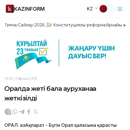
KAZINFORM
KZ
Сайлау-2026
Конституциялық реформа
Арнайы жо
Тренд:
16:25, 12 Қараша 2015
Оралда жеті бала ауруханаға
жеткізілді
ОРАЛ. ҚазАқпарат - Бүгін Орал қаласына қарасты