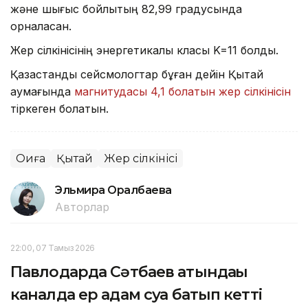
және шығыс бойлықтың 82,99 градусында
орналасқан.
Жер сілкінісінің энергетикалық класы K=11 болды.
Қазақстандық сейсмологтар бұған дейін Қытай
аумағында
магнитудасы 4,1 болатын жер сілкінісін
тіркеген болатын.
Оқиға
Қытай
Жер сілкінісі
Эльмира Оралбаева
Авторлар
22:00, 07 Тамыз 2026
Павлодарда Сәтбаев атындағы
каналда ер адам суға батып кетті