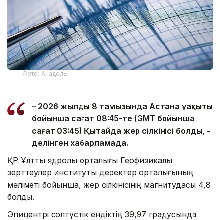
Фото: Анадолы
– 2026 жылдың 8 тамызында Астана уақыты
бойынша сағат 08:45-те (GMT бойынша
сағат 03:45) Қытайда жер сілкінісі болды, -
делінген хабарламада.
ҚР Ұлттық ядролық орталығы Геофизикалық
зерттеулер институты деректер орталығының
мәліметі бойынша, жер сілкінісінің магнитудасы 4,8
болды.
Эпицентрі солтүстік ендіктің 39,97 градусында