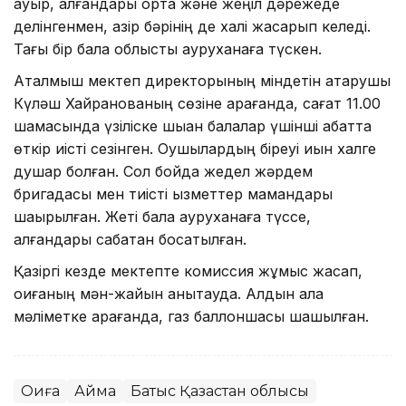
ауыр, қалғандары орта және жеңіл дәрежеде
делінгенмен, қазір бәрінің де халі жақсарып келеді.
Тағы бір бала облыстық ауруханаға түскен.
Аталмыш мектеп директорының міндетін атқарушы
Күләш Хайранованың сөзіне қарағанда, сағат 11.00
шамасында үзіліске шыққан балалар үшінші қабатта
өткір иісті сезінген. Оқушылардың біреуі қиын халге
душар болған. Сол бойда жедел жәрдем
бригадасы мен тиісті қызметтер мамандары
шақырылған. Жеті бала ауруханаға түссе,
қалғандары сабақтан босатылған.
Қазіргі кезде мектепте комиссия жұмыс жасап,
оқиғаның мән-жайын анықтауда. Алдын ала
мәліметке қарағанда, газ баллоншасы шашылған.
Оқиға
Аймақ
Батыс Қазақстан облысы