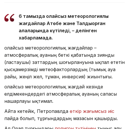
6 тамызда қолайсыз метеорологиялық
жағдайлар Ақтөбе және Талдықорған
қалаларында күтіледі, – делінген
хабарламада.
Қолайсыз метеорологиялық жағдайлар –
атмосфералық ауаның беткі қабатында зиянды
(ластаушы) заттардың шоғырлануына ықпал ететін
қысқамерзімді метеофакторлардың (тымық ауа
райы, жеңіл жел, тұман, инверсия) жиынтығы.
Қолайсыз метеорологиялық жағдай кезінде
елдімекендердегі атмосфералық ауаның сапасы
нашарлауы ықтимал.
Айта кетейік, Петропавлда
өткір жағымсыз иіс
пайда болып, тұрғындардың мазасын қашырды.
Ал Орал тұрғындары
полигон түтінінен
тыныс алу