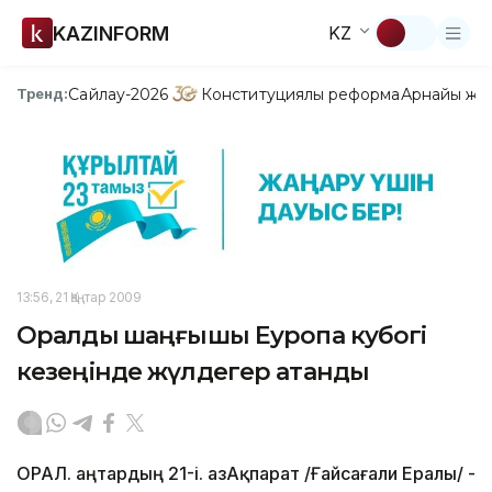
KAZINFORM
KZ
Сайлау-2026
Конституциялық реформа
Арнайы жо
Тренд:
13:56, 21 Қаңтар 2009
Оралдық шаңғышы Еуропа кубогі
кезеңінде жүлдегер атанды
ОРАЛ. Қаңтардың 21-і. ҚазАқпарат /Ғайсағали Ералы/ -