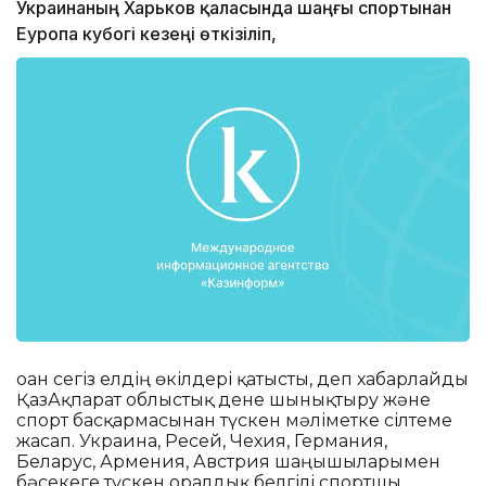
Украинаның Харьков қаласында шаңғы спортынан
Еуропа кубогі кезеңі өткізіліп,
оған сегіз елдің өкілдері қатысты, деп хабарлайды
ҚазАқпарат облыстық дене шынықтыру және
спорт басқармасынан түскен мәліметке сілтеме
жасап. Украина, Ресей, Чехия, Германия,
Беларус, Армения, Австрия шаңғышыларымен
бәсекеге түскен оралдық белгілі спортшы,