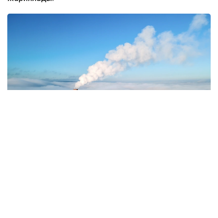
Фото: Magnific.com
5 тамызда қолайсыз метеорологиялық
жағдайлар Ақтөбе қалаласында күтіледі, –
делінген хабарламада.
Қолайсыз метеорологиялық жағдайлар –
атмосфералық ауаның беткі қабатында зиянды