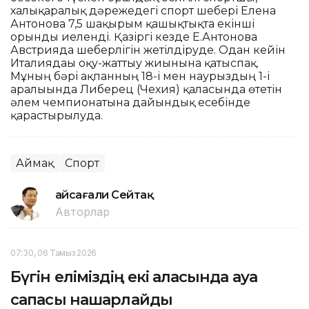
халықаралық дәрежедегі спорт шебері Елена
Антонова 7,5 шақырым қашықтықта екінші
орынды иеленді. Қазіргі кезде Е.Антонова
Австрияда шеберлігін жетілдіруде. Одан кейін
Италиядағы оқу-жаттығу жиынына қатыспақ.
Мұның бәрі ақпанның 18-і мен наурыздың 1-і
аралығында Либерец (Чехия) қаласында өтетін
әлем чемпионатына дайындық есебінде
қарастырылуда.
Аймақ
Спорт
Ғайсағали Сейтақ
Авторлар
07:30, 06 Тамыз 2026
Бүгін еліміздің екі қаласында ауа
сапасы нашарлайды