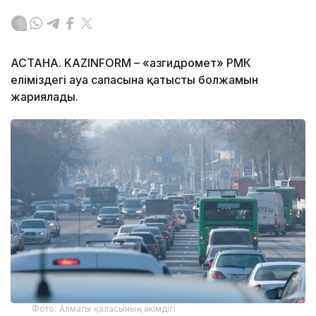
АСТАНА. KAZINFORM – «Қазгидромет» РМК
еліміздегі ауа сапасына қатысты болжамын
жариялады.
Фото: Алматы қаласының әкімдігі