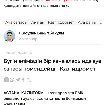
қиындағанын айтып шағымданды.
Ауа сапасы
Аймақ
Қазгидромет
Ауа райы
Эк
Жасұлан Бақытбекұлы
Авторлар
07:16, 05 Тамыз 2026
Бүгін еліміздің бір ғана қаласында ауа
сапасы төмендейді – Қазгидромет
АСТАНА. KAZINFORM – «Қазгидромет» РМК
еліміздегі ауа сапасына қатысты болжамын
жариялады.