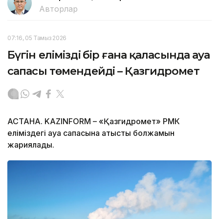
Авторлар
07:16, 05 Тамыз 2026
Бүгін еліміздің бір ғана қаласында ауа
сапасы төмендейді – Қазгидромет
АСТАНА. KAZINFORM – «Қазгидромет» РМК
еліміздегі ауа сапасына қатысты болжамын
жариялады.