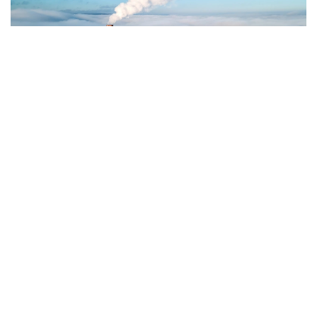
Фото: Magnific.com
5 тамызда қолайсыз метеорологиялық
жағдайлар Ақтөбе қалаласында күтіледі, –
делінген хабарламада.
Қолайсыз метеорологиялық жағдайлар –
атмосфералық ауаның беткі қабатында зиянды
(ластаушы) заттардың шоғырлануына ықпал ететін
қысқамерзімді метеофакторлардың (тымық ауа
райы, жеңіл жел, тұман, инверсия) жиынтығы.
Қолайсыз метеорологиялық жағдай кезінде
елдімекендердегі атмосфералық ауаның сапасы