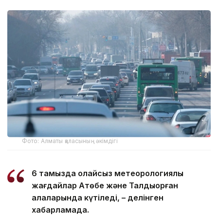
Фото: Алматы қаласының әкімдігі
6 тамызда қолайсыз метеорологиялық
жағдайлар Ақтөбе және Талдықорған
қалаларында күтіледі, – делінген
хабарламада.