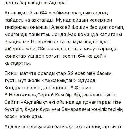
деп хабарлайды ҚазАқпарат.
Алғашқы ойын 6:4 есебімен оралдықтардың
пайдасына аяқталды. Мұнда айдын иелерінен
тәжірибелі ойыншы Алексей Фошин бес доп соғып,
мергендік танытты. Сондай-ақ команда капитаны
Владислав Новожилов та өз мүмкіндігін қалт
жіберген жоқ. Ойынның ең соңғы минуттарында
қонақтар үш доп соғып, есепті 6:4-ке дейін
қысқартты.
Екінші матчта оралдықтар 5:2 есебімен басым
түсті. Бұл жолы «Ақжайықтан» Эдуард
Кондратьев екі доп енгізсе, А.Фошин,
В.Новожилов,Сергей Кем бір-бірден көзге түсті.
Сөйтіп «Ақжайық» екі ойында да қонақтарды тізе
бүктіріп, бұдан бұрынғы Самарадағы жеңілістерінің
есесін қайырды.
Алдағы кездесулерін батысқазақстандықтар сырт