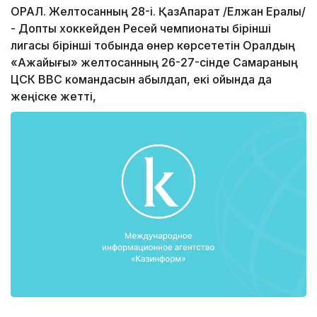
ОРАЛ. Желтоқсанның 28-і. ҚазАқпарат /Елжан Ералы/
- Допты хоккейден Ресей чемпионаты бірінші
лигасы бірінші тобында өнер көрсететін Оралдың
«Ақжайығы» желтоқсанның 26-27-сінде Самараның
ЦСК ВВС командасын қабылдап, екі ойында да
жеңіске жетті,