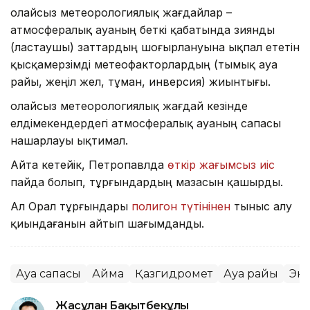
Қолайсыз метеорологиялық жағдайлар –
атмосфералық ауаның беткі қабатында зиянды
(ластаушы) заттардың шоғырлануына ықпал ететін
қысқамерзімді метеофакторлардың (тымық ауа
райы, жеңіл жел, тұман, инверсия) жиынтығы.
Қолайсыз метеорологиялық жағдай кезінде
елдімекендердегі атмосфералық ауаның сапасы
нашарлауы ықтимал.
Айта кетейік, Петропавлда
өткір жағымсыз иіс
пайда болып, тұрғындардың мазасын қашырды.
Ал Орал тұрғындары
полигон түтінінен
тыныс алу
қиындағанын айтып шағымданды.
Ауа сапасы
Аймақ
Қазгидромет
Ауа райы
Эк
Жасұлан Бақытбекұлы