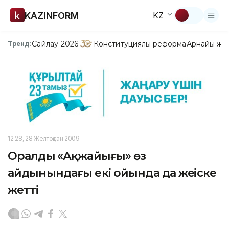
KAZINFORM
KZ
Сайлау-2026
Конституциялық реформа
Арнайы жо
Тренд:
12:28, 28 Желтоқсан 2009
Оралдың «Ақжайығы» өз
айдынындағы екі ойында да жеңіске
жетті