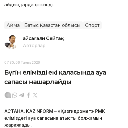
айдындарда өткізеді.
Аймақ
Батыс Қазақстан облысы
Спорт
Ғайсағали Сейтақ
Авторлар
07:30, 06 Тамыз 2026
Бүгін еліміздің екі қаласында ауа
сапасы нашарлайды
АСТАНА. KAZINFORM – «Қазгидромет» РМК
еліміздегі ауа сапасына қатысты болжамын
жариялады.