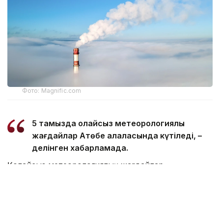
Фото: Magnific.com
5 тамызда қолайсыз метеорологиялық
жағдайлар Ақтөбе қалаласында күтіледі, –
делінген хабарламада.
Қолайсыз метеорологиялық жағдайлар –
атмосфералық ауаның беткі қабатында зиянды
(ластаушы) заттардың шоғырлануына ықпал ететін
қысқамерзімді метеофакторлардың (тымық ауа
райы, жеңіл жел, тұман, инверсия) жиынтығы.