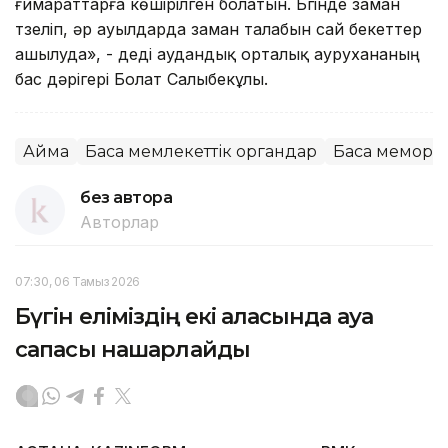
ғимараттарға көшірілген болатын. Бүгінде заман
түзеліп, әр ауылдарда заман талабын сай бекеттер
ашылуда», - деді аудандық орталық аурухананың
бас дәрігері Болат Салыбекұлы.
Аймақ
Басқа мемлекеттік органдар
Басқа меморг
без автора
Авторлар
07:30, 06 Тамыз 2026
Бүгін еліміздің екі қаласында ауа
сапасы нашарлайды