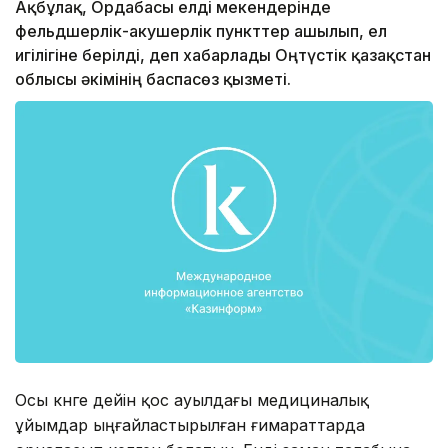
Ақбұлақ, Ордабасы елді мекендерінде
фельдшерлік-акушерлік пункттер ашылып, ел
игілігіне берілді, деп хабарлады Оңтүстік қазақстан
облысы әкімінің баспасөз қызметі.
Осы күнге дейін қос ауылдағы медициналық
ұйымдар ыңғайластырылған ғимараттарда