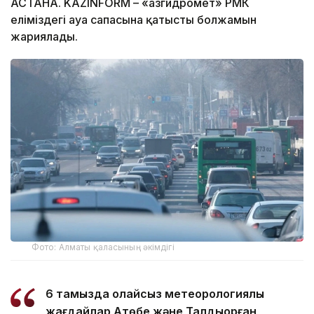
АСТАНА. KAZINFORM – «Қазгидромет» РМК
еліміздегі ауа сапасына қатысты болжамын
жариялады.
Фото: Алматы қаласының әкімдігі
6 тамызда қолайсыз метеорологиялық
жағдайлар Ақтөбе және Талдықорған