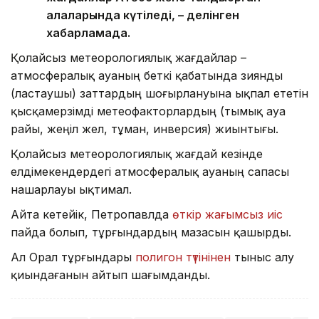
қалаларында күтіледі, – делінген
хабарламада.
Қолайсыз метеорологиялық жағдайлар –
атмосфералық ауаның беткі қабатында зиянды
(ластаушы) заттардың шоғырлануына ықпал ететін
қысқамерзімді метеофакторлардың (тымық ауа
райы, жеңіл жел, тұман, инверсия) жиынтығы.
Қолайсыз метеорологиялық жағдай кезінде
елдімекендердегі атмосфералық ауаның сапасы
нашарлауы ықтимал.
Айта кетейік, Петропавлда
өткір жағымсыз иіс
пайда болып, тұрғындардың мазасын қашырды.
Ал Орал тұрғындары
полигон түтінінен
тыныс алу
қиындағанын айтып шағымданды.