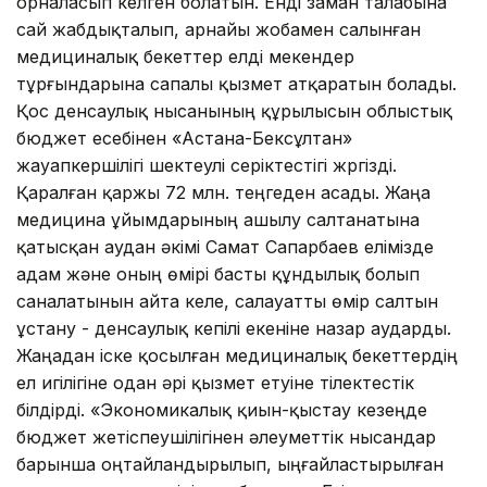
орналасып келген болатын. Енді заман талабына
сай жабдықталып, арнайы жобамен салынған
медициналық бекеттер елді мекендер
тұрғындарына сапалы қызмет атқаратын болады.
Қос денсаулық нысанының құрылысын облыстық
бюджет есебінен «Астана-Бексұлтан»
жауапкершілігі шектеулі серіктестігі жүргізді.
Қаралған қаржы 72 млн. теңгеден асады. Жаңа
медицина ұйымдарының ашылу салтанатына
қатысқан аудан әкімі Самат Сапарбаев елімізде
адам және оның өмірі басты құндылық болып
саналатынын айта келе, салауатты өмір салтын
ұстану - денсаулық кепілі екеніне назар аударды.
Жаңадан іске қосылған медициналық бекеттердің
ел игілігіне одан әрі қызмет етуіне тілектестік
білдірді. «Экономикалық қиын-қыстау кезеңде
бюджет жетіспеушілігінен әлеуметтік нысандар
барынша оңтайландырылып, ыңғайластырылған