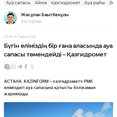
Ауа сапасы
Аймақ
Қазгидромет
Ауа райы
Эк
Жасұлан Бақытбекұлы
Авторлар
07:16, 05 Тамыз 2026
Бүгін еліміздің бір ғана қаласында ауа
сапасы төмендейді – Қазгидромет
АСТАНА. KAZINFORM – «Қазгидромет» РМК
еліміздегі ауа сапасына қатысты болжамын
жариялады.