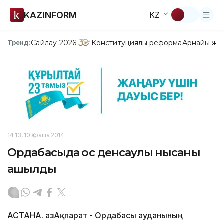
KAZINFORM
KZ
Сайлау-2026
Конституциялық реформа
Арнайы жо
Тренд:
14:13, 10 Қараша 2014
Ордабасыда қос денсаулық нысаны
ашылды
АСТАНА. ҚазАқпарат - Ордабасы ауданының