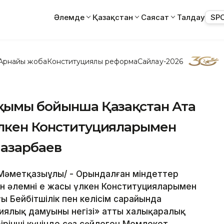
Әлемде
Қазақстан
Саясат
Талдау
SP
Арнайы жоба
Конституциялық реформа
Сайлау-2026
уқымы бойынша Қазақстан Ата
үлкен Конституцияларымен
Назарбаев
т Мәметқазыұлы/ - Орындалған міндеттер
 әлемнің ең жасы үлкен Конституцияларымен
ы Бейбітшілік пен келісім сарайында
иялық дамуының негізі» атты халықаралық