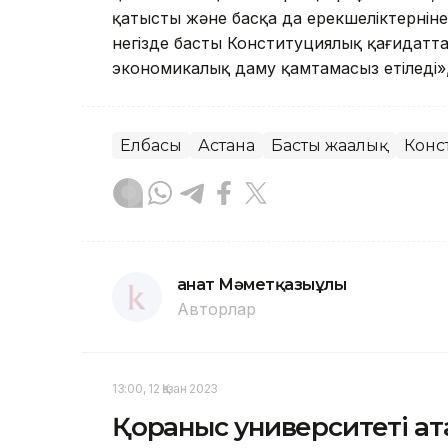
қатысты және басқа да ерекшеліктерніне
негізде басты Конституциялық қағидаттар
экономикалық даму қамтамасыз етіледі»,
Елбасы
Астана
Басты жаңалық
Конс
Қанат Мәметқазыұлы
Авторлар
13:00, 12 Қазан 2023
Қорғаныс университеті а