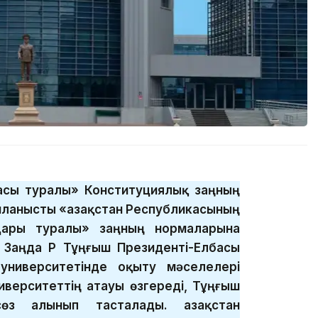
басы туралы» Конституциялық заңның
ланысты «Қазақстан Республикасының
дары туралы» заңның нормаларына
 Заңда ҚР Тұңғыш Президенті-Елбасы
университетінде оқыту мәселелері
иверситеттің атауы өзгереді, Тұңғыш
өз алынып тасталады. Қазақстан