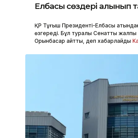
Елбасы сөздері алынып 
ҚР Тұңғыш Президенті-Елбасы атындағ
өзгереді. Бұл туралы Сенаттың жалпы
Орынбасар айтты, деп хабарлайды
K