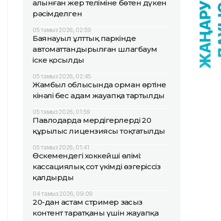
алынған жер теліміне бөтен дүкен
рәсімделген
05 тамыз 2026, 02:59
Баянауыл ұлттық паркінде
автоматтандырылған шлагбаум
іске қосылды
05 тамыз 2026, 02:45
Жамбыл облысында орман өртіне
кінәлі бес адам жауапқа тартылды
05 тамыз 2026, 01:59
Павлодарда мердігерлердің 20
құрылыс лицензиясы тоқтатылды
05 тамыз 2026, 01:41
Өскемендегі хоккейші өлімі:
кассациялық сот үкімді өзгеріссіз
қалдырды
04 тамыз 2026, 09:09
20-дан астам стример заңсыз
контент таратқаны үшін жауапқа