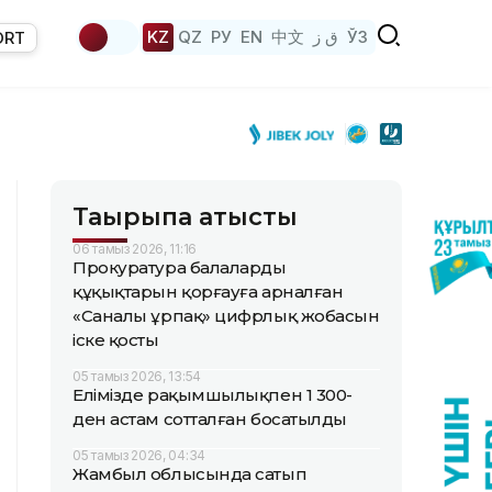
KZ
QZ
РУ
EN
中文
ق ز
ЎЗ
ORT
Тақырыпқа қатысты
06 тамыз 2026, 11:16
Прокуратура балалардың
құқықтарын қорғауға арналған
«Саналы ұрпақ» цифрлық жобасын
іске қосты
05 тамыз 2026, 13:54
Елімізде рақымшылықпен 1 300-
ден астам сотталған босатылды
05 тамыз 2026, 04:34
Жамбыл облысында сатып