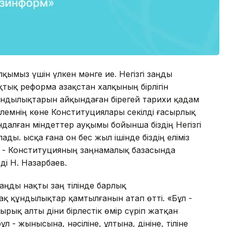
алқымыз үшін үлкен мәнге ие. Негізгі заңды
тық реформа Қазақстан халқының бірлігін
құндылықтарын айқындаған бірегей тарихи қадам
әлемнің көне Конституциялары секілді ғасырлық
ндалған міндеттер ауқымы бойынша біздің Негізгі
ы. Қысқа ғана он бес жыл ішінде біздің еліміз
ұл - Конституцияның заңнамалық базасында
ді Н. Назарбаев.
аңды нақты заң тілінде барлық
ақ құндылықтар қамтылғанын атап өтті. «Бұл -
ырық алты діни бірлестік өмір сүріп жатқан
ұл - жынысына, нәсіліне, ұлтына, дініне, тіліне