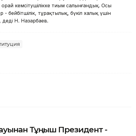
 орай кемсітушілікке тиым салынғандық. Осы
 - бейбітшілік, тұрақтылық, бүкіл халық үшін
 деді Н. Назарбаев.
титуция
тауынан Тұңғыш Президент -