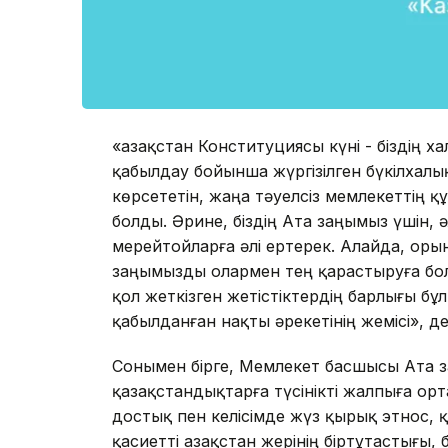
«Қазақстан Конституциясы күні - біздің х
қабылдау бойынша жүргізілген бүкілхалық
көрсететін, жаңа тәуелсіз мемлекеттің 
болды. Әрине, біздің Ата заңымыз үшін, 
мерейтойларға әлі ертерек. Алайда, оры
заңымызды олармен тең қарастыруға болад
қол жеткізген жетістіктердің барлығы б
қабылданған нақты әрекетінің жемісі», де
Сонымен бірге, Мемлекет басшысы Ата з
қазақстандықтарға түсінікті жалпыға орт
достық пен келісімде жүз қырық этнос, қ
қасиетті Қазақстан жерінің біртұтастығы, б