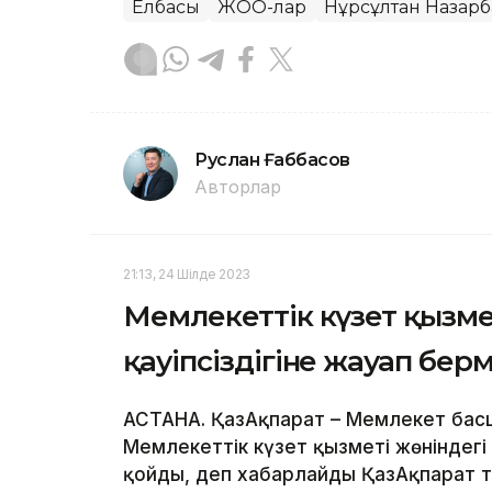
Елбасы
ЖОО-лар
Нұрсұлтан Назарб
Руслан Ғаббасов
Авторлар
21:13, 24 Шілде 2023
Мемлекеттік күзет қызме
қауіпсіздігіне жауап бер
АСТАНА. ҚазАқпарат – Мемлекет ба
Мемлекеттік күзет қызметі жөніндегі
қойды, деп хабарлайды ҚазАқпарат ті