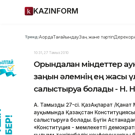
KAZINFORM
Ақорда
Тағайындау
Заң және тәртіп
Дерекқор
Тренд:
10:31, 27 Тамыз 2010
Орындалған міндеттер а
заңын әлемнің ең жасы 
салыстыруға болады - Н. 
А. Тамыздың 27-сі. ҚазАқпарат /Қана
ауқымында Қазақстан Конституциясын
салыстыруға болады. Бүгін Астанадағ
«Конституция - мемлекеттің демократ