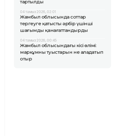
тартылды
04 тамыз 2026, 02:01
Жамбыл облысында соттар
тергеуге қатысты әрбір үшінші
шағымды қанағаттандырды
04 тамыз 2026, 00:45
Жамбыл облысындағы кісі өлімі:
марқұмның туыстарын не алаңдатып
отыр