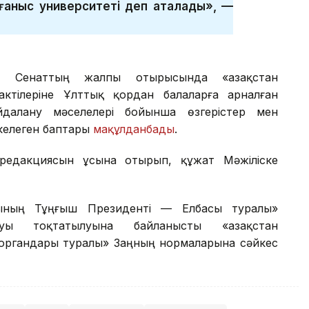
ғаныс университеті деп аталады», —
ін Сенаттың жалпы отырысында «Қазақстан
ктілеріне Ұлттық қордан балаларға арналған
далану мәселелері бойынша өзгерістер мен
келеген баптары
мақұлданбады
.
редакциясын ұсына отырып, құжат Мәжіліске
сының Тұңғыш Президенті — Елбасы туралы»
уы тоқтатылуына байланысты «Қазақстан
 органдары туралы» Заңның нормаларына сәйкес