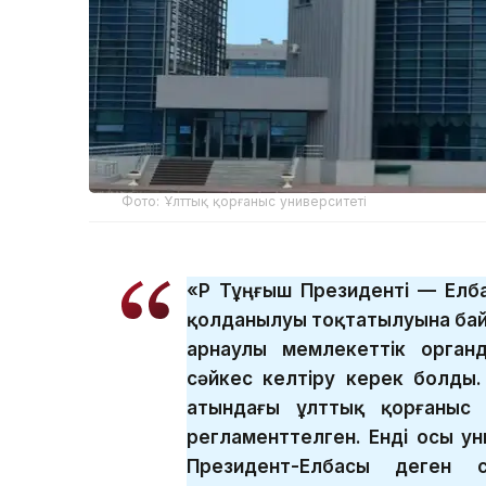
Фото: Ұлттық қорғаныс университеті
«ҚР Тұңғыш Президенті — Ел
қолданылуы тоқтатылуына бай
арнаулы мемлекеттік орган
сәйкес келтіру керек болды.
атындағы ұлттық қорғаныс 
регламенттелген. Енді осы ун
Президент-Елбасы деген с