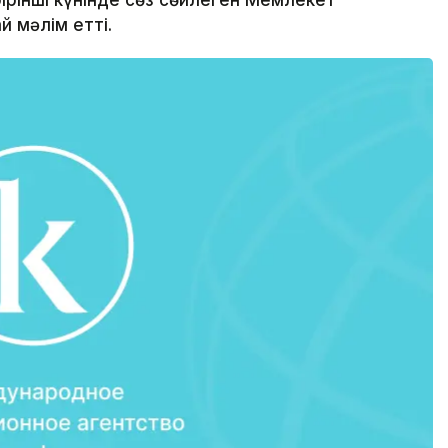
ірінші күнінде сөз сөйлеген Мемлекет
 мәлім етті.