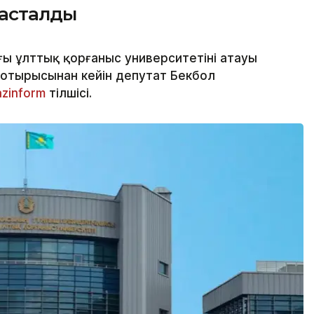
тасталды
ы ұлттық қорғаныс университетінің атауы
 отырысынан кейін депутат Бекбол
azinform
тілшісі.