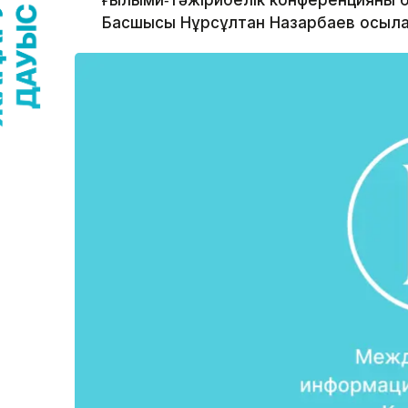
ғылыми‑тәжірибелік конференцияның б
Басшысы Нұрсұлтан Назарбаев осылай