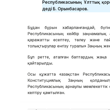
Республикасының Ұлттық қор
деді Б. Орынбасаров.
Бұдан бұрын хабарланғандай, бүг
Республикасының кейбір заңнамалық а
қаражатты есептеу, төлеу және пай
толықтырулар енгізу туралы» Заңның же
Бұл ретте, аталған баптардың жаңа 
қайтарылды.
Осы құжатта «Қазақстан Республика
Конституциялық Заңның қолданыл
Республикасының арнаулы мемлекеттік
келтіру қамтылған.