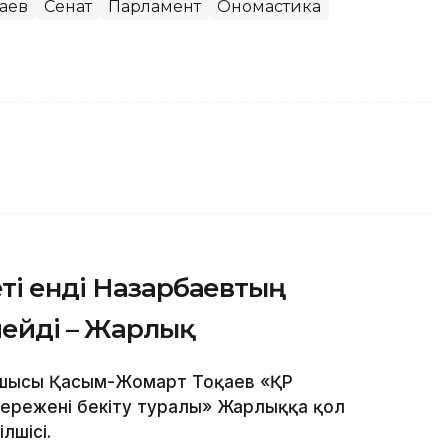
аев
Сенат
Парламент
Ономастика
ті енді Назарбаевтың
мейді – Жарлық
сшысы Қасым-Жомарт Тоқаев «ҚР
 ережені бекіту туралы» Жарлыққа қол
лшісі.