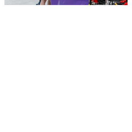
Фото: Виктор Федюнин/ Kazinform
Ойын алаңдары да күні бойы көрерменге толы
болды. Мұнда жаңа ойындарды байқап көруге,
түрлі технологиялармен танысуға және шеберлік
сабақтарына қатысуға мүмкіндік жасалған.
Жәрмеңкеде комикс, аниме, фильмдер мен
бейнеойындарға арналған түрлі заттар сатылып
жатыр.