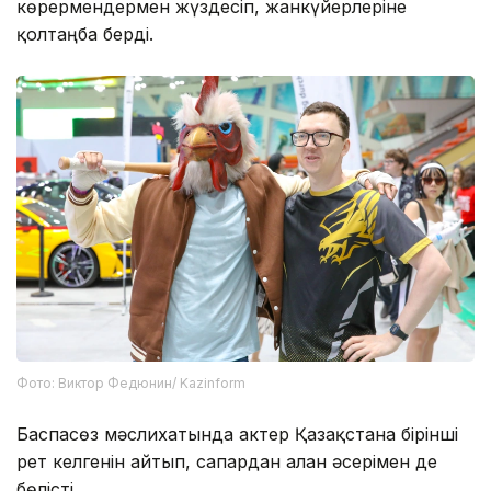
көрермендермен жүздесіп, жанкүйерлеріне
қолтаңба берді.
Фото: Виктор Федюнин/ Kazinform
Баспасөз мәслихатында актер Қазақстанға бірінші
рет келгенін айтып, сапардан алған әсерімен де
бөлісті.