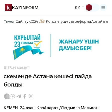
KAZINFORM
KZ
Сайлау-2026
Конституциялық реформа
Арнайы жо
Тренд:
15:47, 24 Қазан 2011
Өскеменде Астана көшесі пайда
болды
КЕМЕН. 24 қазан. ҚазАқпарат /Людмила Малько/ -