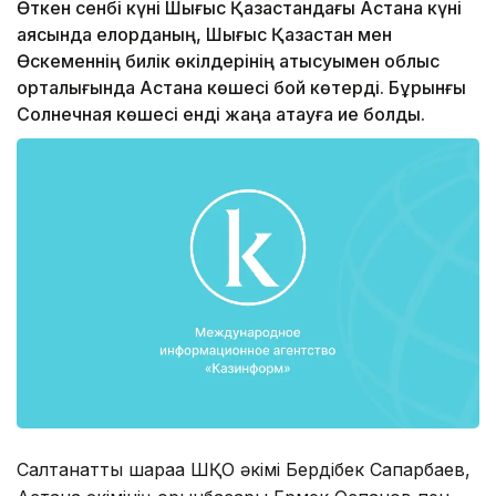
Өткен сенбі күні Шығыс Қазақстандағы Астана күні
аясында елорданың, Шығыс Қазақстан мен
Өскеменнің билік өкілдерінің қатысуымен облыс
орталығында Астана көшесі бой көтерді. Бұрынғы
Солнечная көшесі енді жаңа атауға ие болды.
Салтанатты шараға ШҚО әкімі Бердібек Сапарбаев,