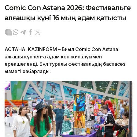
Comic Con Astana 2026: Фестивальге
алғашқы күні 16 мың адам қатысты
АСТАНА. KAZINFORM – Биыл Comic Con Astana
алғашқы күннен-ақ адам көп жиналуымен
ерекшеленді. Бұл туралы фестивальдің баспасөз
қызметі хабарлады.