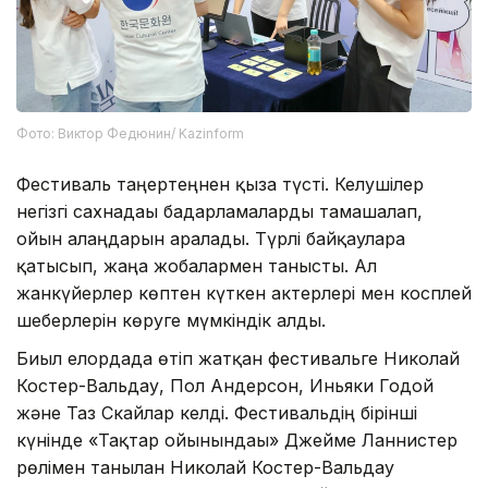
Фото: Виктор Федюнин/ Kazinform
Фестиваль таңертеңнен қыза түсті. Келушілер
негізгі сахнадағы бағдарламаларды тамашалап,
ойын алаңдарын аралады. Түрлі байқауларға
қатысып, жаңа жобалармен танысты. Ал
жанкүйерлер көптен күткен актерлері мен косплей
шеберлерін көруге мүмкіндік алды.
Биыл елордада өтіп жатқан фестивальге Николай
Костер-Вальдау, Пол Андерсон, Иньяки Годой
және Таз Скайлар келді. Фестивальдің бірінші
күнінде «Тақтар ойынындағы» Джейме Ланнистер
рөлімен танылған Николай Костер-Вальдау