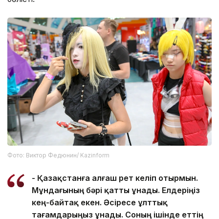
Фото: Виктор Федюнин/ Kazinform
- Қазақстанға алғаш рет келіп отырмын.
Мұндағының бәрі қатты ұнады. Елдеріңіз
кең-байтақ екен. Әсіресе ұлттық
тағамдарыңыз ұнады. Соның ішінде еттің