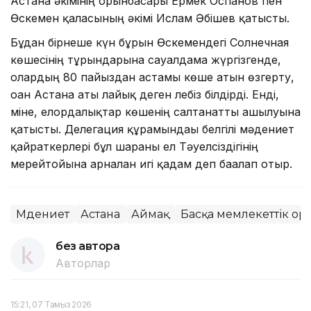
Астана әкімінің орынбасары Ермек Оспанов пен
Өскемен қаласының әкімі Ислам Әбішев қатысты.
Бұдан бірнеше күн бұрын Өске­мендегі Солнечная
көшесінің тұр­ғын­дарына сауалдама жүргіз­генде,
олардың 80 пайыздан астамы көше атын өзгерту,
оған Астана аты лайық деген лебіз білдірді. Енді,
міне, елордалықтар көшенің салта­нат­ты ашылуына
қатысты. Делегация құрамындағы белгілі мәдениет
қайраткерлері бұл шараны ел Тәу­елсіздігінің
мерейтойына арналған игі қадам деп бағалап отыр.
Мәдениет
Астана
Аймақ
Басқа мемлекеттік ор
без автора
Авторлар
15:21, 07 Тамыз 2026