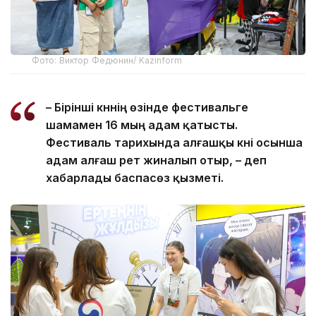
Фото: Виктор Федюнин/ Kazinform
– Бірінші күннің өзінде фестивальге
шамамен 16 мың адам қатысты.
Фестиваль тарихында алғашқы күні осынша
адам алғаш рет жиналып отыр, – деп
хабарлады баспасөз қызметі.