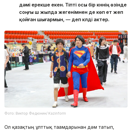
дәмі ерекше екен. Тіпті осы бір күннің өзінде
соңғы үш жылда жегенімнен де көп ет жеп
қойған шығармын, — деп күлді актер.
Фото: Виктор Федюнин/ Kazinform
Ол қазақтың ұлттық тағамдарынан дәм татып,