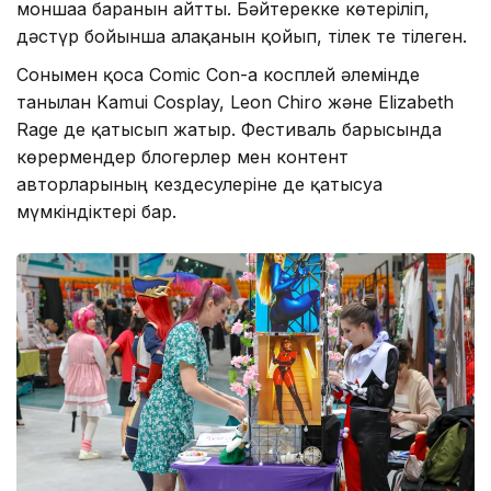
моншаға барғанын айтты. Бәйтерекке көтеріліп,
дәстүр бойынша алақанын қойып, тілек те тілеген.
Сонымен қоса Comic Con-ға косплей әлемінде
танылған Kamui Cosplay, Leon Chiro және Elizabeth
Rage де қатысып жатыр. Фестиваль барысында
көрермендер блогерлер мен контент
авторларының кездесулеріне де қатысуға
мүмкіндіктері бар.