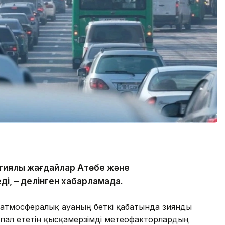
гиялық жағдайлар Ақтөбе және
ді, – делінген хабарламада.
 атмосфералық ауаның беткі қабатында зиянды
пал ететін қысқамерзімді метеофакторлардың