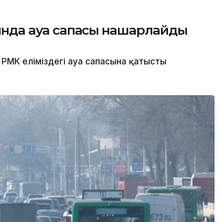
сында ауа сапасы нашарлайды
РМК еліміздегі ауа сапасына қатысты