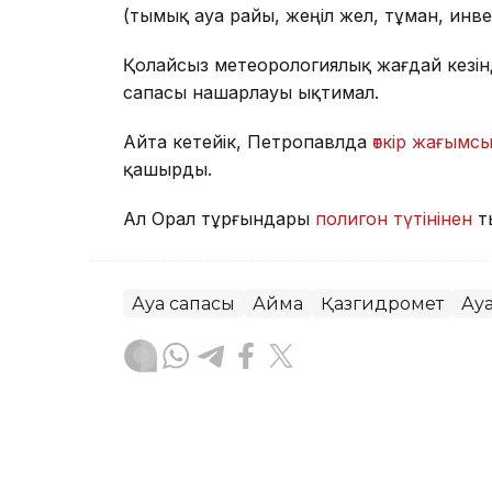
(тымық ауа райы, жеңіл жел, тұман, инв
Қолайсыз метеорологиялық жағдай кезін
сапасы нашарлауы ықтимал.
Айта кетейік, Петропавлда
өткір жағымсы
қашырды.
Ал Орал тұрғындары
полигон түтінінен
т
Ауа сапасы
Аймақ
Қазгидромет
Ау
Жасұлан Бақытбекұлы
Авторлар