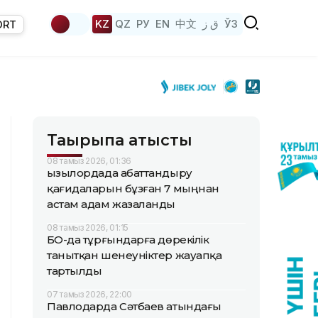
KZ
QZ
РУ
EN
中文
ق ز
ЎЗ
ORT
Тақырыпқа қатысты
08 тамыз 2026, 01:36
Қызылордада абаттандыру
қағидаларын бұзған 7 мыңнан
астам адам жазаланды
08 тамыз 2026, 01:15
БҚО-да тұрғындарға дөрекілік
танытқан шенеуніктер жауапқа
тартылды
07 тамыз 2026, 22:00
Павлодарда Сәтбаев атындағы