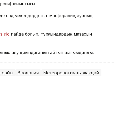
ерсия) жиынтығы.
де елдімекендердегі атмосфералық ауаның
з иіс
пайда болып, тұрғындардың мазасын
ыныс алу қиындағанын айтып шағымданды.
а райы
Экология
Метеорологиялық жағдай