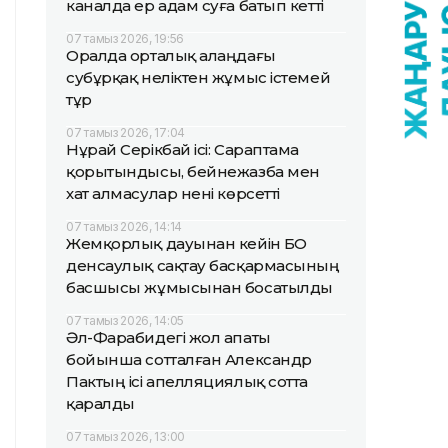
каналда ер адам суға батып кетті
07 тамыз 2026, 19:56
Оралда орталық алаңдағы
субұрқақ неліктен жұмыс істемей
тұр
07 тамыз 2026, 17:04
Нұрай Серікбай ісі: Сараптама
қорытындысы, бейнежазба мен
хат алмасулар нені көрсетті
07 тамыз 2026, 14:14
Жемқорлық дауынан кейін БҚО
денсаулық сақтау басқармасының
басшысы жұмысынан босатылды
07 тамыз 2026, 14:05
Әл-Фарабидегі жол апаты
бойынша сотталған Александр
Пактың ісі апелляциялық сотта
қаралды
07 тамыз 2026, 13:00