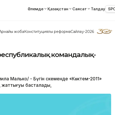
Әлемде
Қазақстан
Саясат
Талдау
SP
Арнайы жоба
Конституциялық реформа
Сайлау-2026
 республикалық командалық-
ила Малько/ - Бүгін Өскеменде «Көктем-2011»
 жаттығуы басталады,