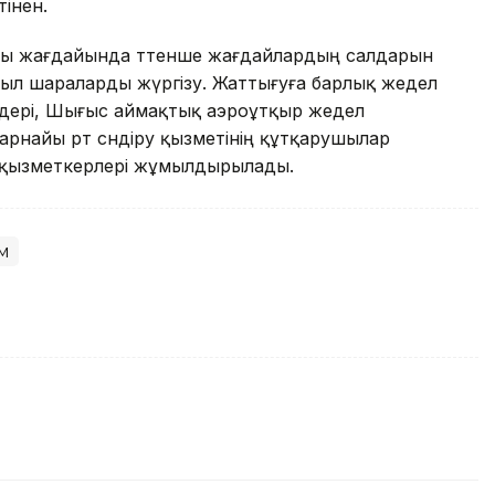
інен.
ыны жағдайында төтенше жағдайлардың салдарын
ғыл шараларды жүргізу. Жаттығуға барлық жедел
лімдері, Шығыс аймақтық аэроұтқыр жедел
рнайы өрт сөндіру қызметінің құтқарушылар
 қызметкерлері жұмылдырылады.
м