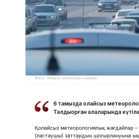
Фото: Алматы қаласының әкімдігі
6 тамызда қолайсыз метеороло
Талдықорған қалаларында күтіле
Қолайсыз метеорологиялық жағдайлар –
(ластаушы) заттардың шоғырлануына ық