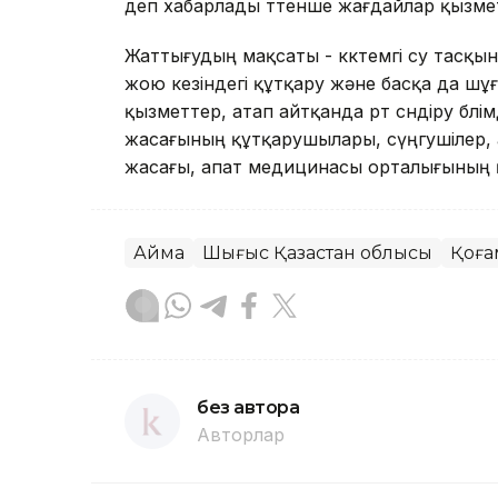
деп хабарлады төтенше жағдайлар қызмет
Жаттығудың мақсаты - көктемгі су тасқ
жою кезіндегі құтқару және басқа да шұ
қызметтер, атап айтқанда өрт сөндіру бө
жасағының құтқарушылары, сүңгушілер, а
жасағы, апат медицинасы орталығының
Аймақ
Шығыс Қазақстан облысы
Қоға
без автора
Авторлар