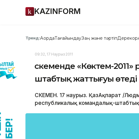
KAZINFORM
Ақорда
Тағайындау
Заң және тәртіп
Дерекқор
Тренд:
09:32, 17 Наурыз 2011
Өскеменде «Көктем-2011»
штабтық жаттығуы өтеді
ӨСКЕМЕН. 17 наурыз. ҚазАқпарат /Людм
республикалық командалық-штабтық