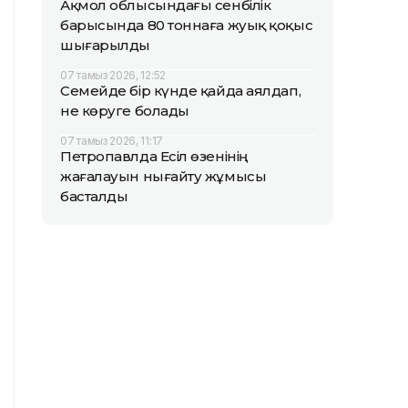
Ақмол облысындағы сенбілік
барысында 80 тоннаға жуық қоқыс
шығарылды
07 тамыз 2026, 12:52
Семейде бір күнде қайда аялдап,
не көруге болады
07 тамыз 2026, 11:17
Петропавлда Есіл өзенінің
жағалауын нығайту жұмысы
басталды