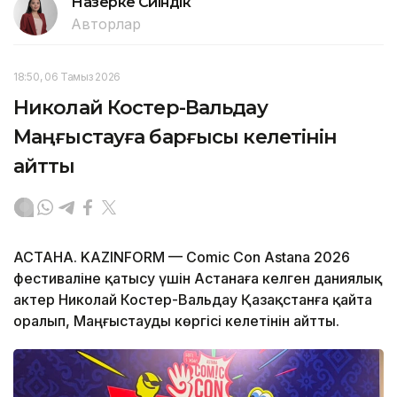
Назерке Сүйіндік
Авторлар
18:50, 06 Тамыз 2026
Николай Костер-Вальдау
Маңғыстауға барғысы келетінін
айтты
АСТАНА. KAZINFORM — Comic Con Astana 2026
фестиваліне қатысу үшін Астанаға келген даниялық
актер Николай Костер-Вальдау Қазақстанға қайта
оралып, Маңғыстауды көргісі келетінін айтты.