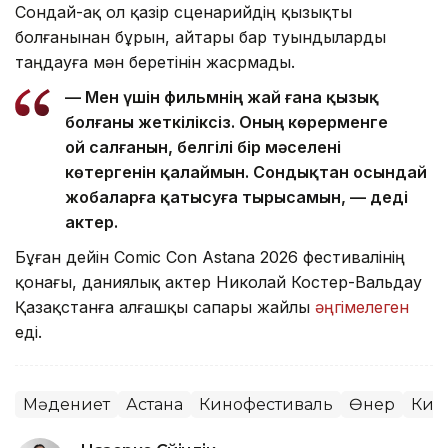
Сондай-ақ ол қазір сценарийдің қызықты
болғанынан бұрын, айтары бар туындыларды
таңдауға мән беретінін жасрмады.
— Мен үшін фильмнің жай ғана қызық
болғаны жеткіліксіз. Оның көрерменге
ой салғанын, белгілі бір мәселені
көтергенін қалаймын. Сондықтан осындай
жобаларға қатысуға тырысамын, — деді
актер.
Бұған дейін Comic Con Astana 2026 фестивалінің
қонағы, даниялық актер Николай Костер-Вальдау
Қазақстанға алғашқы сапары жайлы
әңгімелеген
еді.
Мәдениет
Астана
Кинофестиваль
Өнер
Кин