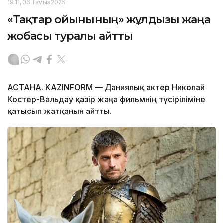
19:11, 06 Тамыз 2026
«Тақтар ойынының» жұлдызы жаңа
жобасы туралы айтты
АСТАНА. KAZINFORM — Даниялық актер Николай
Костер-Вальдау қазір жаңа фильмнің түсіріліміне
қатысып жатқанын айтты.