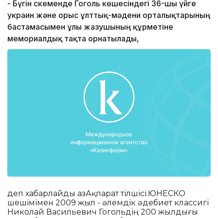
- Бүгін Өскеменде Гоголь көшесіндегі 36-шы үйге
украин және орыс ұлттық-мәдени орталықтарының
бастамасымен ұлы жазушының құрметіне
мемориалдық тақта орнатылады,
деп хабарлайды ҚазАқпарат тілшісі.ЮНЕСКО
шешімімен 2009 жыл - әлемдік әдебиет классигі
Николай Васильевич Гогольдің 200 жылдығы