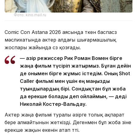
Фото: kino.mail.ru
Comic Con Astana 2026 аясында өткен баспасөз
мәслихатында актер алдағы шығармашылық
жоспары жайында сөз қозғады.
— Қазір режиссер Рик Роман Вомен бірге
жаңа фильм түсіріп жатырмыз. Бұған дейін
де онымен бірге жұмыс істедім. Оның Shot
Caller фильмі мен үшін ең маңызды
туындылардың бірі. Сондықтан бұл жоба
да ерекше болады деп ойлаймын, — деді
Николай Костер-Вальдау.
Актер жаңа фильмі туралы әзірге толық ақпарат
бере алмайтынын жеткізді. Дегенмен бұл жоба өзіне
ерекше жақын екенін атап өтті.