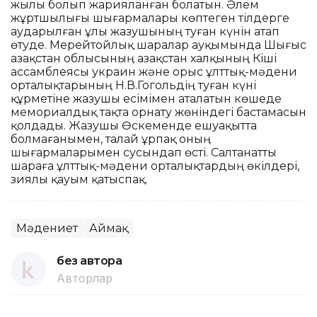
жылы болып жарияланған болатын. Әлем
жұртшылығы шығармалары көптеген тілдерге
аударылған ұлы жазушының туған күнін атап
өтуде. Мерейтойлық шаралар ауқымында Шығыс
Қазақстан облысының Қазақстан халқының Кіші
ассамблеясы украин және орыс ұлттық-мәдени
орталықтарының Н.В.Гогольдің туған күні
құрметіне жазушы есімімен аталатын көшеде
мемориалдық тақта орнату жөніндегі бастамасын
қолдады. Жазушы Өскеменде ешуақытта
болмағанымен, талай ұрпақ оның
шығармаларымен сусындап өсті. Салтанатты
шараға ұлттық-мәдени орталықтардың өкілдері,
зиялы қауым қатыспақ.
Мәдениет
Аймақ
без автора
Авторлар