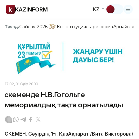
KAZINFORM
KZ
Сайлау-2026
Конституциялық реформа
Арнайы жо
Тренд:
17:02, 01 Сәуір 2009
Өскеменде Н.В.Гогольге
мемориалдық тақта орнатылады
ӨСКЕМЕН. Сәуірдің 1-і. ҚазАқпарат /Вита Викторова/