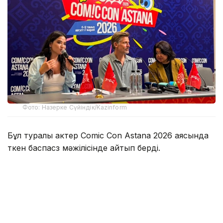
Фото: Назерке Сүйіндік/Kazinform
Бұл туралы актер Comic Con Astana 2026 аясында
өткен баспасөз мәжілісінде айтып берді.
Оның сөзінше, Қазақстанда болған аз уақыттың
өзінде жергілікті халықтың қонақжайлығы мен
ақжарқын көңілі ерекше әсер қалдырған.
— Мені қарсы алған ұйымдастырушылар
да, осында жолыққан адамдар да өте