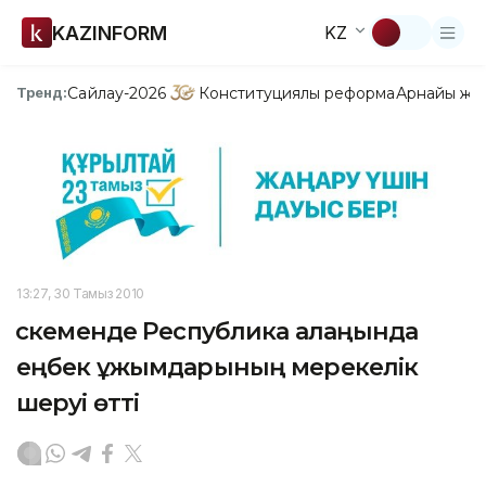
KAZINFORM
KZ
Сайлау-2026
Конституциялық реформа
Арнайы жо
Тренд:
13:27, 30 Тамыз 2010
Өскеменде Республика алаңында
еңбек ұжымдарының мерекелік
шеруі өтті