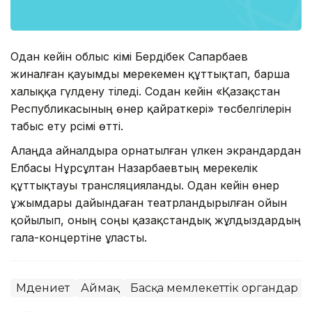
Одан кейін облыс әкімі Бердібек Сапарбаев
жиналған қауымды мерекемен құттықтап, барша
халыққа гүлдену тіледі. Содан кейін «Қазақстан
Республикасының өнер қайраткері» төсбелгілерін
табыс ету рәсімі өтті.
Алаңда айналдыра орнатылған үлкен экрандардан
Елбасы Нұрсұлтан Назарбаевтың мерекелік
құттықтауы трансляцияланды. Одан кейін өнер
ұжымдары дайындаған театрландырылған ойын
қойылып, оның соңы қазақстандық жұлдыздардың
гала-концертіне ұласты.
Мәдениет
Аймақ
Басқа мемлекеттік органдар