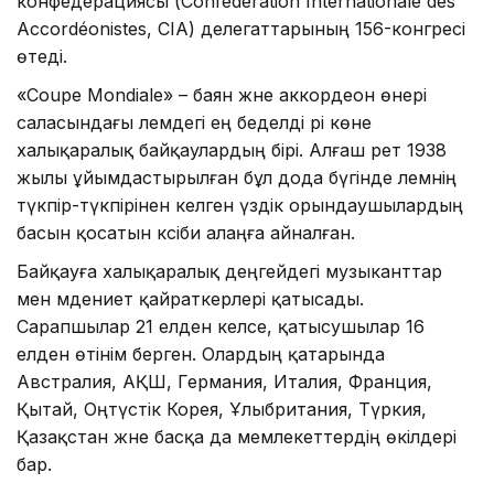
конфедерациясы (Confédération Internationale des
Accordéonistes, CIA) делегаттарының 156-конгресі
өтеді.
«Coupe Mondiale» – баян және аккордеон өнері
саласындағы әлемдегі ең беделді әрі көне
халықаралық байқаулардың бірі. Алғаш рет 1938
жылы ұйымдастырылған бұл дода бүгінде әлемнің
түкпір-түкпірінен келген үздік орындаушылардың
басын қосатын кәсіби алаңға айналған.
Байқауға халықаралық деңгейдегі музыканттар
мен мәдениет қайраткерлері қатысады.
Сарапшылар 21 елден келсе, қатысушылар 16
елден өтінім берген. Олардың қатарында
Австралия, АҚШ, Германия, Италия, Франция,
Қытай, Оңтүстік Корея, Ұлыбритания, Түркия,
Қазақстан және басқа да мемлекеттердің өкілдері
бар.