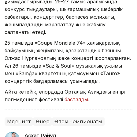
ұйымдастырылады. 25–27 тамыз аралығында
конкурс тыңдаулары, шығармашылық шеберлік
сабақтары, концерттер, баспасөз мәслихаты,
жеңімпаздарды марапаттау және жабылу
салтанаты өтеді.
25 тамызда «Coupe Mondiale 74» халықаралық
байқауының жеңімпазы, қазақстандық баяншы
Олжас Нұрлановтың жеке концерті жоспарланған.
Ал 26 тамызда «Saz & Soul» музыкалық ұжымы
мен «Samǵa» квартетінің қатысуымен «Танго»
концерттік бағдарламасы ұсынылады.
Айта кетейік, елордада Орталық Азиядағы ең ірі
поп-мәдениет фестивалі
басталды
.
Мәдениет
Өнер
Әлем чемпионаты
Асхат Райқұл