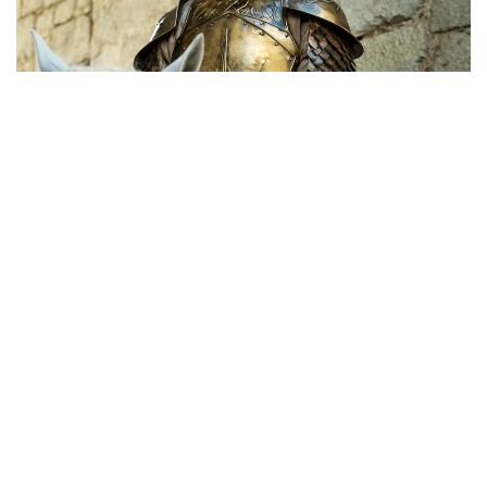
Фото: kino.mail.ru
Comic Con Astana 2026 аясында өткен баспасөз
мәслихатында актер алдағы шығармашылық
жоспары жайында сөз қозғады.
— Қазір режиссер Рик Роман Вомен бірге
жаңа фильм түсіріп жатырмыз. Бұған дейін
де онымен бірге жұмыс істедім. Оның Shot
Caller фильмі мен үшін ең маңызды
туындылардың бірі. Сондықтан бұл жоба
да ерекше болады деп ойлаймын, — деді
Николай Костер-Вальдау.