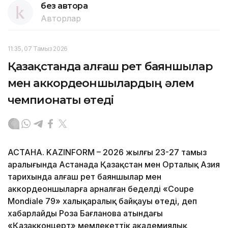
без автора
Авторлар
11:35, 07 Тамыз 2026
Қазақстанда алғаш рет баяншылар
мен аккордеоншылардың әлем
чемпионаты өтеді
АСТАНА. KAZINFORM – 2026 жылғы 23-27 тамыз
аралығында Астанада Қазақстан мен Орталық Азия
тарихында алғаш рет баяншылар мен
аккордеоншыларға арналған беделді «Coupe
Mondiale 79» халықаралық байқауы өтеді, деп
хабарлайды Роза Бағланова атындағы
«Қазақконцерт» мемлекеттік академиялық