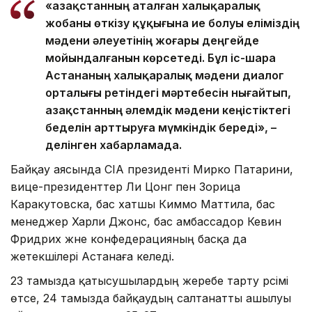
«Қазақстанның аталған халықаралық
жобаны өткізу құқығына ие болуы еліміздің
мәдени әлеуетінің жоғары деңгейде
мойындалғанын көрсетеді. Бұл іс-шара
Астананың халықаралық мәдени диалог
орталығы ретіндегі мәртебесін нығайтып,
Қазақстанның әлемдік мәдени кеңістіктегі
беделін арттыруға мүмкіндік береді», –
делінген хабарламада.
Байқау аясында CIA президенті Мирко Патарини,
вице-президенттер Ли Цонг пен Зорица
Каракутовска, бас хатшы Киммо Маттила, бас
менеджер Харли Джонс, бас амбассадор Кевин
Фридрих және конфедерацияның басқа да
жетекшілері Астанаға келеді.
23 тамызда қатысушылардың жеребе тарту рәсімі
өтсе, 24 тамызда байқаудың салтанатты ашылуы