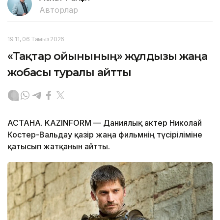
Авторлар
19:11, 06 Тамыз 2026
«Тақтар ойынының» жұлдызы жаңа
жобасы туралы айтты
АСТАНА. KAZINFORM — Даниялық актер Николай
Костер-Вальдау қазір жаңа фильмнің түсіріліміне
қатысып жатқанын айтты.