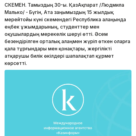
ӨСКЕМЕН. Тамыздың 30-ы. ҚазАқпарат /Людмила
Малько/ - Бүгін, Ата заңымыздың 15 жылдық
мерейтойы күні Өскемендегі Республика алаңында
еңбек ұжымдарының, студенттер мен
оқушылардың мерекелік шеруі өтті. Әсем
безендірілген орталық алаңмен жүріп өткен оларға
қала тұрғындары мен қонақтары, жергілікті
атқарушы билік өкілдері шапалақтап құрмет
көрсетті.