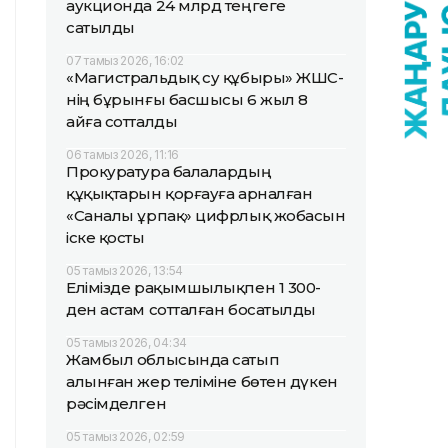
аукционда 24 млрд теңгеге
сатылды
07 тамыз 2026, 16:02
«Магистральдық су құбыры» ЖШС-
нің бұрынғы басшысы 6 жыл 8
айға сотталды
06 тамыз 2026, 11:16
Прокуратура балалардың
құқықтарын қорғауға арналған
«Саналы ұрпақ» цифрлық жобасын
іске қосты
05 тамыз 2026, 13:54
Елімізде рақымшылықпен 1 300-
ден астам сотталған босатылды
05 тамыз 2026, 04:34
Жамбыл облысында сатып
алынған жер теліміне бөтен дүкен
рәсімделген
05 тамыз 2026, 02:59