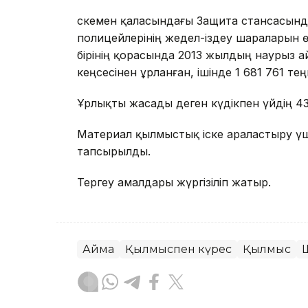
Өскемен қаласындағы Защита стансасында
полицейлерінің жедел-іздеу шараларын ө
бірінің қорасында 2013 жылдың наурыз 
кеңсесінен ұрланған, ішінде 1 681 761 т
Ұрлықты жасады деген күдікпен үйдің 43
Материал қылмыстық іске араластыру үшін
тапсырылды.
Тергеу амалдары жүргізіліп жатыр.
Аймақ
Қылмыспен күрес
Қылмыс