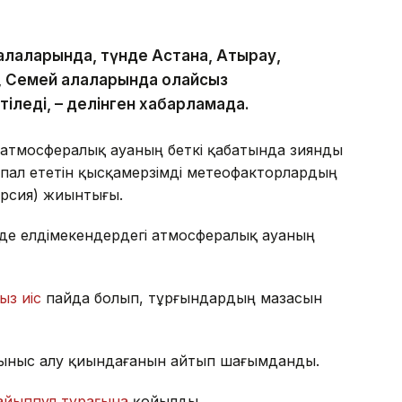
қалаларында, түнде Астана, Атырау,
 Семей қалаларында қолайсыз
іледі, – делінген хабарламада.
 атмосфералық ауаның беткі қабатында зиянды
пал ететін қысқамерзімді метеофакторлардың
ерсия) жиынтығы.
де елдімекендердегі атмосфералық ауаның
ыз иіс
пайда болып, тұрғындардың мазасын
ыныс алу қиындағанын айтып шағымданды.
айыппұл тұрағына
қойылды.