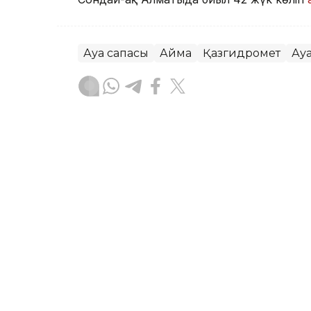
Ауа сапасы
Аймақ
Қазгидромет
Ау
Жасұлан Бақытбекұлы
Авторлар
16:00, 09 Тамыз 2026
8 мыңнан 85 мыңға дейін
курсы қанша тұрады