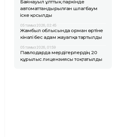
Баянауыл ұлттық паркінде
автоматтандырылған шлагбаум
іске қосылды
05 тамыз 2026, 02:45
Жамбыл облысында орман өртіне
кінәлі бес адам жауапқа тартылды
05 тамыз 2026, 01:59
Павлодарда мердігерлердің 20
құрылыс лицензиясы тоқтатылды