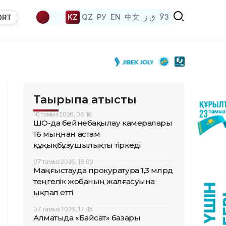
KZ
QZ
РУ
EN
中文
ق ز
ЎЗ
ORT
Тақырыпқа қатысты
10 тамыз 2026, 06:16
ШҚО-да бейнебақылау камералары
16 мыңнан астам
құқықбұзушылықты тіркеді
07 тамыз 2026, 18:00
Маңғыстауда прокуратура 1,3 млрд
теңгелік жобаның жалғасуына
ықпал етті
07 тамыз 2026, 17:45
Алматыда «Байсат» базары