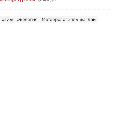
а райы
Экология
Метеорологиялық жағдай
: Қазақстан қалаларында тіл