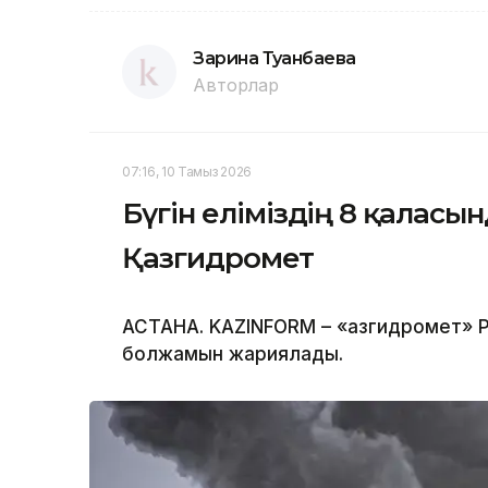
Зарина Туғанбаева
Авторлар
07:16, 10 Тамыз 2026
Бүгін еліміздің 8 қаласы
Қазгидромет
АСТАНА. KAZINFORM – «Қазгидромет» Р
болжамын жариялады.