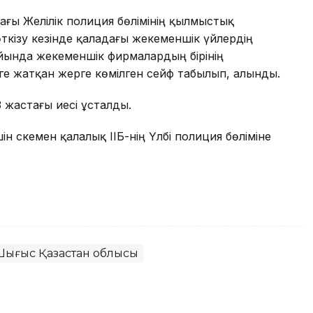
ғы Желілік полиция бөлімінің қылмыстық
ткізу кезінде қаладағы жекеменшік үйлердің
айында жекеменшік фирмалардың бірінің
еңге жатқан жерге көмілген сейф табылып, алынды.
 жастағы иесі ұсталды.
 Өскемен қалалық ІІБ-нің Үлбі полиция бөліміне
Шығыс Қазақстан облысы