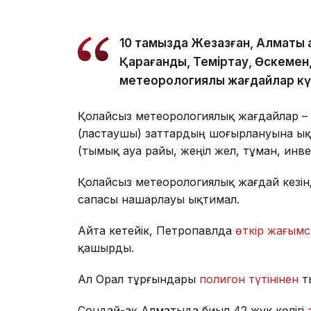
10 тамызда Жезқазған, Алматы 
Қарағанды, Теміртау, Өскемен,
метеорологиялық жағдайлар күт
Қолайсыз метеорологиялық жағдайлар –
(ластаушы) заттардың шоғырлануына ық
(тымық ауа райы, жеңіл жел, тұман, инв
Қолайсыз метеорологиялық жағдай кезін
сапасы нашарлауы ықтимал.
Айта кетейік, Петропавлда
өткір жағымс
қашырды.
Ал Орал тұрғындары
полигон түтінінен
т
Сондай-ақ Алматыда биыл 42 жүк көлігі