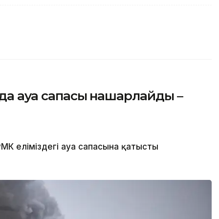
нда ауа сапасы нашарлайды –
МК еліміздегі ауа сапасына қатысты