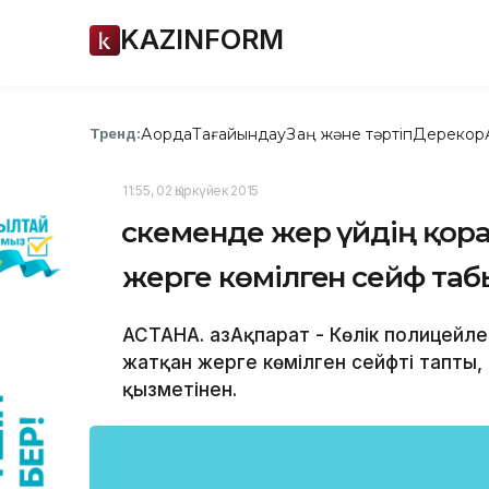
KAZINFORM
Ақорда
Тағайындау
Заң және тәртіп
Дерекқор
Тренд:
11:55, 02 Қыркүйек 2015
Өскеменде жер үйдің қорас
жерге көмілген сейф та
АСТАНА. ҚазАқпарат - Көлік полицейлер
жатқан жерге көмілген сейфті тапты, 
қызметінен.