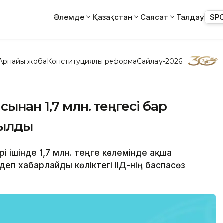
Әлемде
Қазақстан
Саясат
Талдау
SP
Арнайы жоба
Конституциялық реформа
Сайлау-2026
ынан 1,7 млн. теңгесі бар
былды
і ішінде 1,7 млн. теңге көлемінде ақша
деп хабарлайды көліктегі ІІД-нің баспасөз