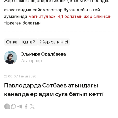
Жер сілкінісінің энергетикалық класы K=11 болды.
Қазақстандық сейсмологтар бұған дейін Қытай
аумағында
магнитудасы 4,1 болатын жер сілкінісін
тіркеген болатын.
Оқиға
Қытай
Жер сілкінісі
Эльмира Оралбаева
Авторлар
22:00, 07 Тамыз 2026
Павлодарда Сәтбаев атындағы
каналда ер адам суға батып кетті