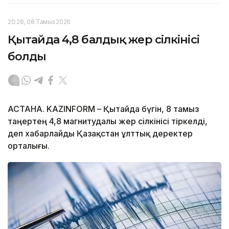
20:26, 08 Тамыз 2026
Қытайда 4,8 балдық жер сілкінісі
болды
АСТАНА. KAZINFORM – Қытайда бүгін, 8 тамыз
таңертең 4,8 магнитудалы жер сілкінісі тіркелді,
деп хабарлайды Қазақстан ұлттық деректер
орталығы.