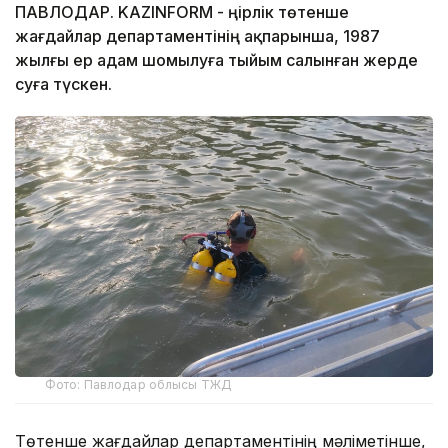
ПАВЛОДАР. KAZINFORM - Өңірлік төтенше
жағдайлар департаментінің ақпарынша, 1987
жылғы ер адам шомылуға тыйым салынған жерде
суға түскен.
Фото: Павлодар облысы ТЖД
Төтенше жағдайлар департаментінің мәліметінше,