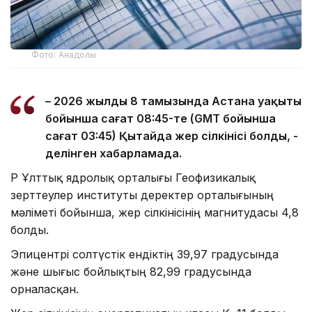
Фото: Анадолы
– 2026 жылдың 8 тамызында Астана уақыты
бойынша сағат 08:45-те (GMT бойынша
сағат 03:45) Қытайда жер сілкінісі болды, -
делінген хабарламада.
ҚР Ұлттық ядролық орталығы Геофизикалық
зерттеулер институты деректер орталығының
мәліметі бойынша, жер сілкінісінің магнитудасы 4,8
болды.
Эпицентрі солтүстік ендіктің 39,97 градусында
және шығыс бойлықтың 82,99 градусында
орналасқан.