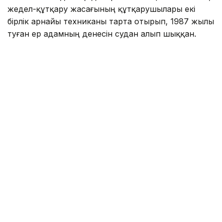
жедел-құтқару жасағының құтқарушылары екі
бірлік арнайы техниканы тарта отырып, 1987 жылы
туған ер адамның денесін судан алып шыққан.
Фото: Павлодар облысы ТЖД
– Алдын ала мәлімет бойынша, қайғылы