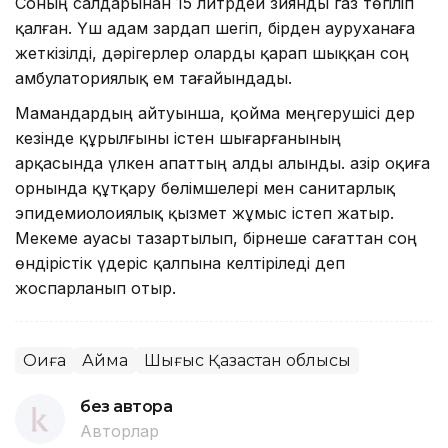
Соның салдарынан 15 литрдей зиянды газ төгіліп
қалған. Үш адам зардап шегіп, бірден ауруханаға
жеткізілді, дәрігерлер оларды қарап шыққан соң
амбулаториялық ем тағайындады.
Мамандардың айтуынша, қойма меңгерушісі дер
кезінде құрылғыны істен шығарғанының
арқасында үлкен апаттың алды алынды. Қазір оқиға
орнында құтқару бөлімшелері мен санитарлық
эпидемиолоиялық қызмет жұмыс істеп жатыр.
Мекеме ауасы тазартылып, бірнеше сағаттан соң
өндірістік үдеріс қалпына келтіріледі деп
жоспарланып отыр.
Оқиға
Аймақ
Шығыс Қазақстан облысы
без автора
Авторлар