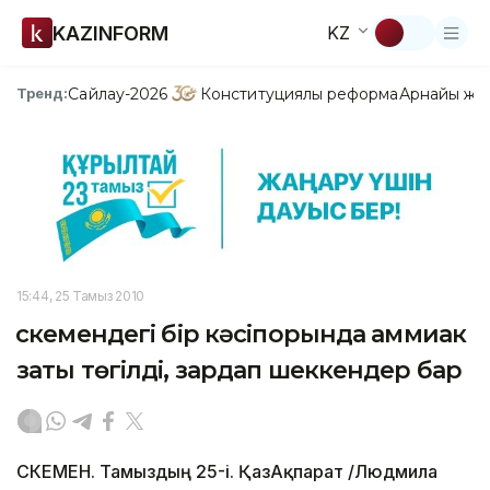
KAZINFORM
KZ
Сайлау-2026
Конституциялық реформа
Арнайы жо
Тренд:
15:44, 25 Тамыз 2010
Өскемендегі бір кәсіпорында аммиак
заты төгілді, зардап шеккендер бар
ӨСКЕМЕН. Тамыздың 25-і. ҚазАқпарат /Людмила