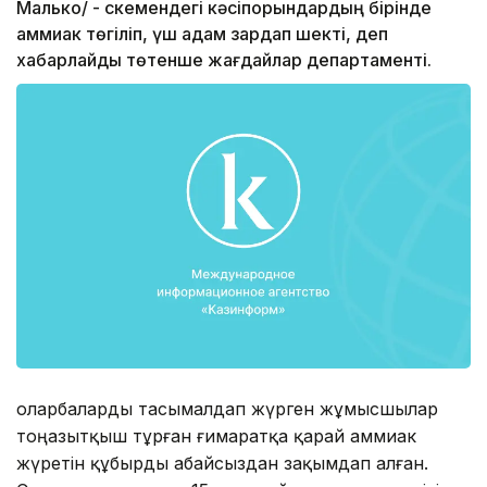
Малько/ - Өскемендегі кәсіпорындардың бірінде
аммиак төгіліп, үш адам зардап шекті, деп
хабарлайды төтенше жағдайлар департаменті.
Қоларбаларды тасымалдап жүрген жұмысшылар
тоңазытқыш тұрған ғимаратқа қарай аммиак
жүретін құбырды абайсыздан зақымдап алған.