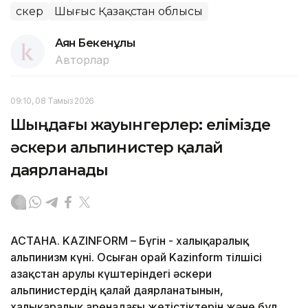
Әскер
Шығыс Қазақстан облысы
Аян Бекенұлы
Авторлар
09:10, 08 Тамыз 2026
Шыңдағы жауынгерлер: елімізде
әскери альпинистер қалай
даярланады
АСТАНА. KAZINFORM – Бүгін - халықаралық
альпинизм күні. Осыған орай Kazinform тілшісі
Қазақстан Қарулы күштеріндегі әскери
альпинистердің қалай даярланатынын,
халықаралық аренадағы жетістіктерін және бұл