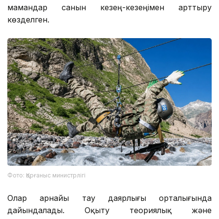
мамандар санын кезең-кезеңімен арттыру
көзделген.
Фото: Қорғаныс министрлігі
Олар арнайы тау даярлығы орталығында
дайындалады. Оқыту теориялық және