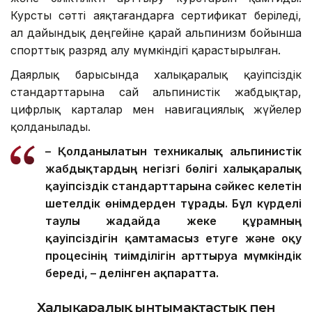
Курсты сәтті аяқтағандарға сертификат беріледі,
ал дайындық деңгейіне қарай альпинизм бойынша
спорттық разряд алу мүмкіндігі қарастырылған.
Даярлық барысында халықаралық қауіпсіздік
стандарттарына сай альпинистік жабдықтар,
цифрлық карталар мен навигациялық жүйелер
қолданылады.
– Қолданылатын техникалық альпинистік
жабдықтардың негізгі бөлігі халықаралық
қауіпсіздік стандарттарына сәйкес келетін
шетелдік өнімдерден тұрады. Бұл күрделі
таулы жағдайда жеке құрамның
қауіпсіздігін қамтамасыз етуге және оқу
процесінің тиімділігін арттыруға мүмкіндік
береді, – делінген ақпаратта.
Халықаралық ынтымақтастық пен