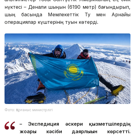
нүктесі – Денали шыңын (6190 метр) бағындырып,
шың басында Мемлекеттік Ту мен Арнайы
операциялар күштерінің туын көтерді.
Фото: Қорғаныс министрлігі
– Экспедиция әскери қызметшілердің
жоғары кәсіби даярлығын көрсетті.