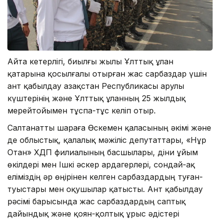
Айта кетерлігі, биылғы жылы Ұлттық ұлан
қатарына қосылғалы отырған жас сарбаздар үшін
ант қабылдау Қазақстан Республикасы Қарулы
күштерінің және Ұлттық ұланның 25 жылдық
мерейтойымен тұспа-тұс келіп отыр.
Салтанатты шараға Өскемен қаласының әкімі және
де облыстық, қалалық мәжіліс депутаттары, «Нұр
Отан» ХДП филиалының басшылары, діни ұйым
өкілдері мен Ішкі әскер ардагерлері, сондай-ақ
еліміздің әр өңірінен келген сарбаздардың туған-
туыстары мен оқушылар қатысты. Ант қабылдау
рәсімі барысында жас сарбаздардың саптық
дайындық және қоян-қолтық ұрыс әдістері