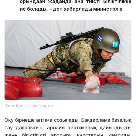
орындаған жағдайда ғана тиісті біліктілікке
ие болады, – деп хабарлады министрлік.
Фото: Қорғаныс министрлігі
Оқу бірнеше аптаға созылады. Бағдарлама базалық
тау даярлығын, арнайы тактикалық дайындықты
және біліктілікті арттыру курстарын қамтиды.