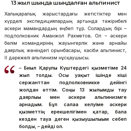
13 жыл шыңда шыңдалған альпинист
Халықаралық жарыстардағы жетістіктер мен
күрделі экспедициялардың артында тәжірибелі
әскери мамандардың еңбегі тұр. Солардың бірі –
подполковник Аманжол Рахметов. Ол – әскери
бөлім командирінің жауынгерлік және арнайы
даярлық жөніндегі орынбасары, кәсіби альпинист,
ІІ дәрежелі альпинизм нұсқаушысы.
– Биыл Қарулы Күштердегі қызметіме 24
жыл толды. Осы уақыт ішінде кіші
сержанттан подполковникке дейінгі
жолдан өттім. Соңғы 13 жылымды тау
даярлығы мен әскери альпинизмге
арнадым. Бұл салаға келуіме әскери
қызметтің ерекшелігімен қатар, бала
кезден тауға деген қызығушылығым себеп
болды, – дейді ол.