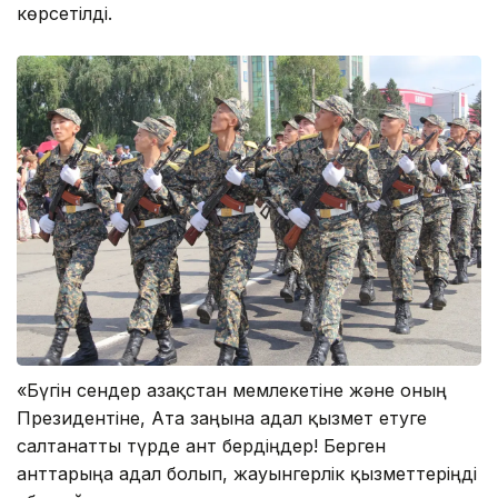
көрсетілді.
«Бүгін сендер Қазақстан мемлекетіне және оның
Президентіне, Ата заңына адал қызмет етуге
салтанатты түрде ант бердіңдер! Берген
анттарыңа адал болып, жауынгерлік қызметтеріңді