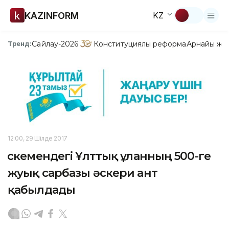
KAZINFORM
KZ
Сайлау-2026
Конституциялық реформа
Арнайы жо
Тренд:
12:00, 29 Шілде 2017
Өскемендегі Ұлттық ұланның 500-ге
жуық сарбазы әскери ант
қабылдады