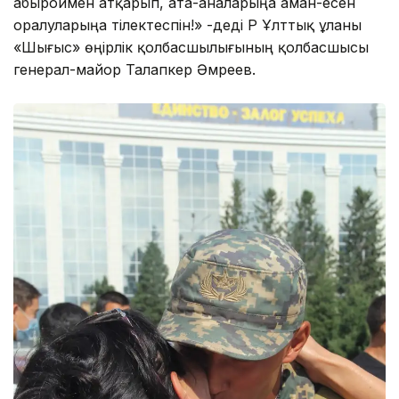
абыроймен атқарып, ата-аналарыңа аман-есен
оралуларыңа тілектеспін!» -деді ҚР Ұлттық ұланы
«Шығыс» өңірлік қолбасшылығының қолбасшысы
генерал-майор Талапкер Әмреев.