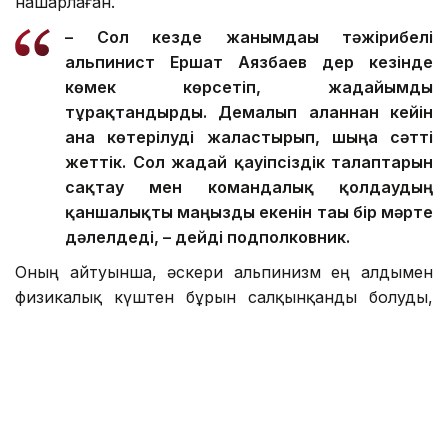
нашарлаған.
– Сол кезде жанымдағы тәжірибелі
альпинист Ершат Аязбаев дер кезінде
көмек көрсетіп, жағдайымды
тұрақтандырды. Демалып алғаннан кейін
ғана көтерілуді жалғастырып, шыңға сәтті
жеттік. Сол жағдай қауіпсіздік талаптарын
сақтау мен командалық қолдаудың
қаншалықты маңызды екенін тағы бір мәрте
дәлелдеді, – дейді подполковник.
Оның айтуынша, әскери альпинизм ең алдымен
физикалық күштен бұрын салқынқанды болуды,
тәртіп пен жауапкершілікті талап етеді.
– Ең қызығы – жаңа шыңдарды бағындыру
болса, ең үлкен жауапкершілік – өзіңмен
бірге келе жатқан адамдардың өмірі. Бір
арқанға байланған әр адамның амандығына