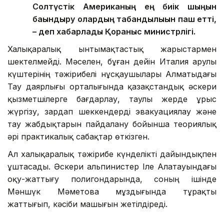
Солтүстік Американың ең биік шыңын
бағындыру олардың табандылығын паш етті,
– деп хабарлады Қорғаныс министрлігі.
Халықаралық ынтымақтастық жарыстармен
шектелмейді. Мәселен, бұған дейін Италия Қарулы
күштерінің тәжірибелі нұсқаушылары Алматыдағы
Тау даярлығы орталығында қазақстандық әскери
қызметшілерге бағдарлау, таулы жерде ұрыс
жүргізу, зардап шеккендерді эвакуациялау және
тау жабдықтарын пайдалану бойынша теориялық
әрі практикалық сабақтар өткізген.
Ал халықаралық тәжірибе күнделікті дайындықпен
ұштасады. Әскери альпинистер Іле Алатауындағы
оқу-жаттығу полигондарында, соның ішінде
Мәншүк Мәметова мұздығында тұрақты
жаттығып, кәсіби машығын жетілдіреді.