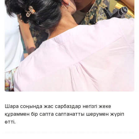
Шара соңында жас сарбаздар негізгі жеке
құраммен бір сапта салтанатты шерумен жүріп
өтті.