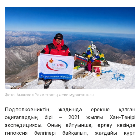
Фото: Аманжол Рахметовтің жеке мұрағатынан
Подполковниктің жадында ерекше қалған
оқиғалардың бірі – 2021 жылғы Хан-Тәңірі
экспедициясы. Оның айтуынша, өрлеу кезінде
гипоксия белгілері байқалып, жағдайы күрт