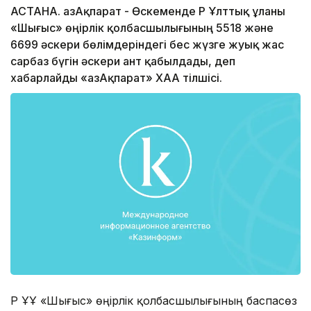
АСТАНА. ҚазАқпарат - Өскеменде ҚР Ұлттық ұланы
«Шығыс» өңірлік қолбасшылығының 5518 және
6699 әскери бөлімдеріндегі бес жүзге жуық жас
сарбаз бүгін әскери ант қабылдады, деп
хабарлайды «ҚазАқпарат» ХАА тілшісі.
ҚР ҰҰ «Шығыс» өңірлік қолбасшылығының баспасөз