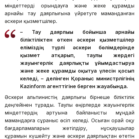
міндеттерді орындауға және жеке құрамды
арнайы тау даярлығына үйретуге маманданған
әскери қызметшілер.
– Тау даярлығы бойынша арнайы
біліктіліктен өткен әскери қызметшілер
еліміздің түрлі әскери бөлімдерінде
қызмет атқарып, таулы жердегі
жауынгерлік даярлықты ұйымдастыруға
және жеке құрамды оқытуға үлесін қосып
келеді, – делінген Қорғаныс министрлігінің
Kazinform агенттігіне берген жауабында.
Әскери альпинистің даярлығы бірнеше біліктілік
деңгейінен тұрады. Таулы өңірлерде жауынгерлік
міндеттердің артуына байланысты мұндай
мамандарға сұраныс өсіп келеді. Осыған орай оқу
бағдарламаларын жетілдіру, нұсқаушылар
құрамын күшейту және әскери даярлықтан өтетін