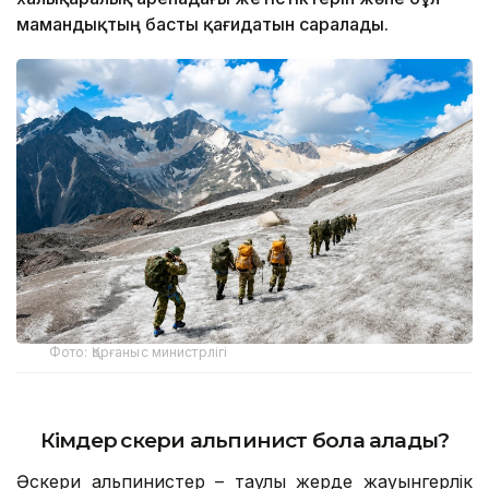
мамандықтың басты қағидатын саралады.
Фото: Қорғаныс министрлігі
Кімдер әскери альпинист бола алады?
Әскери альпинистер – таулы жерде жауынгерлік