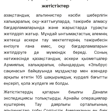
жетістіктер
Қазақстандық альпинистер кәсіби шеберлігін
халықаралық оқу-жаттығуларда, тәжірибе алмасу
бағдарламаларында және жарыстарда тұрақты
жетілдіріп жатыр. Мұндай ынтымақтастық әлемнің
жетекші әскери тау мектептерінің тәжірибесін
енгізуге ғана емес, оқу бағдарламаларын
жетілдіруге де мүмкіндік береді. Соның
нәтижесінде қазақстандық әскери қызметшілер
Армиялық халықаралық ойындардың «Эльбрус
сақинасы» байқауында мұздықтар мен өзендер
арқылы өтетін 105 шақырымдық күрделі бағытты
еңсеріп, қола жүлдеге ие болды.
Жетістіктердің қатарын биылғы Денали
экспедициясы толықтырды. Арнайы операциялар
күштерінің Тау даярлығы орталығының
альпинистер тобы Солтүстік Американың ең биік