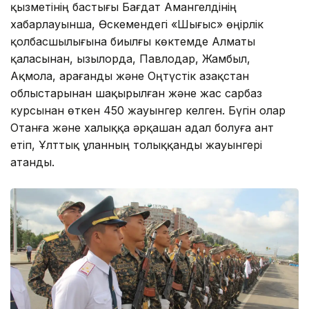
қызметінің бастығы Бағдат Амангелдінің
хабарлауынша, Өскемендегі «Шығыс» өңірлік
қолбасшылығына биылғы көктемде Алматы
қаласынан, Қызылорда, Павлодар, Жамбыл,
Ақмола, Қарағанды және Оңтүстік Қазақстан
облыстарынан шақырылған және жас сарбаз
курсынан өткен 450 жауынгер келген. Бүгін олар
Отанға және халыққа әрқашан адал болуға ант
етіп, Ұлттық ұланның толыққанды жауынгері
атанды.