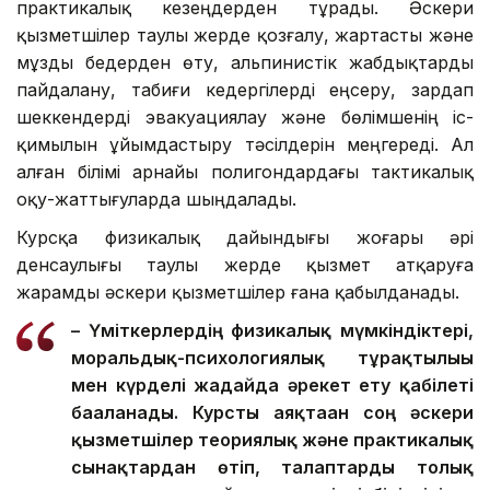
практикалық кезеңдерден тұрады. Әскери
қызметшілер таулы жерде қозғалу, жартасты және
мұзды бедерден өту, альпинистік жабдықтарды
пайдалану, табиғи кедергілерді еңсеру, зардап
шеккендерді эвакуациялау және бөлімшенің іс-
қимылын ұйымдастыру тәсілдерін меңгереді. Ал
алған білімі арнайы полигондардағы тактикалық
оқу-жаттығуларда шыңдалады.
Курсқа физикалық дайындығы жоғары әрі
денсаулығы таулы жерде қызмет атқаруға
жарамды әскери қызметшілер ғана қабылданады.
– Үміткерлердің физикалық мүмкіндіктері,
моральдық-психологиялық тұрақтылығы
мен күрделі жағдайда әрекет ету қабілеті
бағаланады. Курсты аяқтаған соң әскери
қызметшілер теориялық және практикалық
сынақтардан өтіп, талаптарды толық