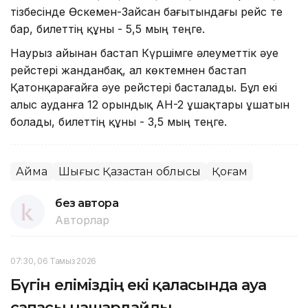
тізбесінде Өскемен-Зайсан бағытындағы рейс те
бар, билеттің құны - 5,5 мың теңге.
Наурыз айынан бастап Күршімге әлеуметтік әуе
рейстері жанданбақ, ал көктемнен бастап
Қатонқарағайға әуе рейстері басталады. Бұл екі
алыс ауданға 12 орындық АН-2 ұшақтары ұшатын
болады, билеттің құны - 3,5 мың теңге.
Аймақ
Шығыс Қазақстан облысы
Қоғам
без автора
Авторлар
07:30, 06 Тамыз 2026
Бүгін еліміздің екі қаласында ауа
сапасы нашарлайды