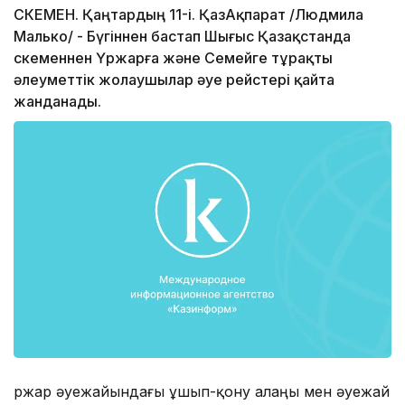
ӨСКЕМЕН. Қаңтардың 11-і. ҚазАқпарат /Людмила
Малько/ - Бүгіннен бастап Шығыс Қазақстанда
Өскеменнен Үржарға және Семейге тұрақты
әлеуметтік жолаушылар әуе рейстері қайта
жанданады.
Үржар әуежайындағы ұшып-қону алаңы мен әуежай