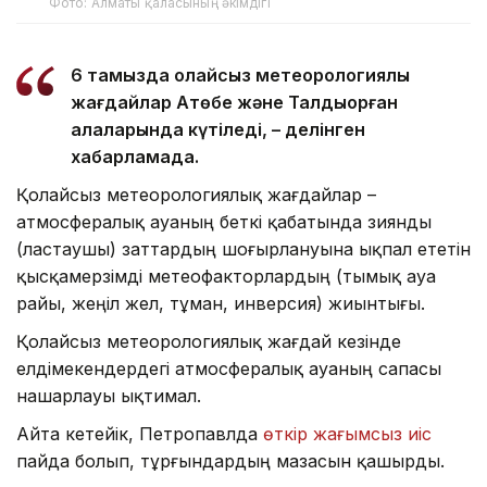
Фото: Алматы қаласының әкімдігі
6 тамызда қолайсыз метеорологиялық
жағдайлар Ақтөбе және Талдықорған
қалаларында күтіледі, – делінген
хабарламада.
Қолайсыз метеорологиялық жағдайлар –
атмосфералық ауаның беткі қабатында зиянды
(ластаушы) заттардың шоғырлануына ықпал ететін
қысқамерзімді метеофакторлардың (тымық ауа
райы, жеңіл жел, тұман, инверсия) жиынтығы.
Қолайсыз метеорологиялық жағдай кезінде
елдімекендердегі атмосфералық ауаның сапасы
нашарлауы ықтимал.
Айта кетейік, Петропавлда
өткір жағымсыз иіс
пайда болып, тұрғындардың мазасын қашырды.