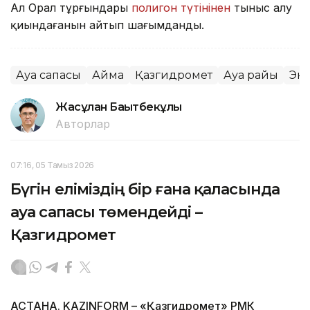
Ал Орал тұрғындары
полигон түтінінен
тыныс алу
қиындағанын айтып шағымданды.
Ауа сапасы
Аймақ
Қазгидромет
Ауа райы
Эк
Жасұлан Бақытбекұлы
Авторлар
07:16, 05 Тамыз 2026
Бүгін еліміздің бір ғана қаласында
ауа сапасы төмендейді –
Қазгидромет
АСТАНА. KAZINFORM – «Қазгидромет» РМК