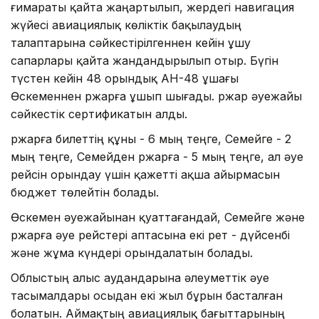
ғимараты қайта жаңартылып, жердегі навигация
жүйесі авиациялық көліктік бақылаудың
талаптарына сәйкестірілгеннен кейін ұшу
сапарлары қайта жандандырылып отыр. Бүгін
түстен кейін 48 орындық АН-48 ұшағы
Өскеменнен Үржарға ұшып шығады. Үржар әуежайы
сәйкестік сертификатын алды.
Үржарға билеттің құны - 6 мың теңге, Семейге - 2
мың теңге, Семейден Үржарға - 5 мың теңге, ал әуе
рейсін орындау үшін қажетті ақша айырмасын
бюджет төлейтін болады.
Өскемен әуежайынан қуаттағандай, Семейге және
Үржарға әуе рейстері аптасына екі рет - дүйсенбі
және жұма күндері орындалатын болады.
Облыстың алыс аудандарына әлеуметтік әуе
тасымалдары осыдан екі жыл бұрын басталған
болатын. Аймақтың авиациялық бағыттарының