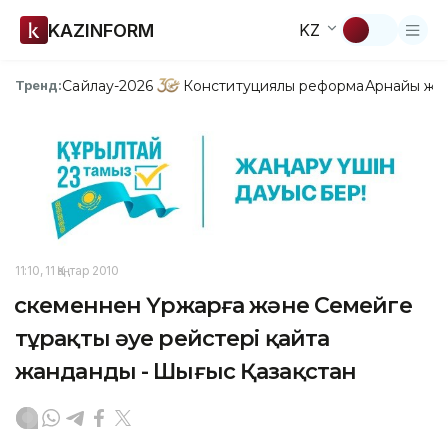
KAZINFORM
KZ
Сайлау-2026
Конституциялық реформа
Арнайы жо
Тренд:
11:10, 11 Қаңтар 2010
Өскеменнен Үржарға және Семейге
тұрақты әуе рейстері қайта
жанданды - Шығыс Қазақстан