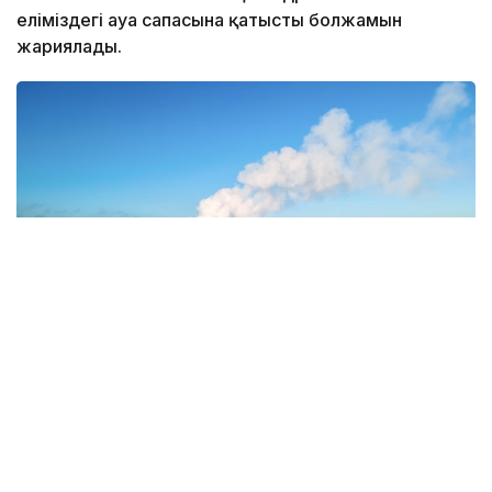
еліміздегі ауа сапасына қатысты болжамын
жариялады.
Фото: Magnific.com
5 тамызда қолайсыз метеорологиялық
жағдайлар Ақтөбе қалаласында күтіледі, –
делінген хабарламада.