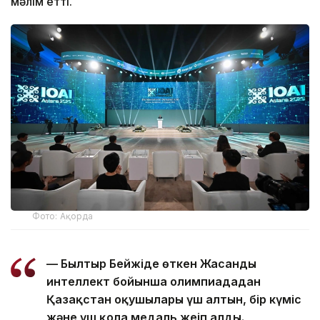
мәлім етті.
Фото: Ақорда
— Былтыр Бейжіңде өткен Жасанды
интеллект бойынша олимпиададан
Қазақстан оқушылары үш алтын, бір күміс
және үш қола медаль жеңіп алды.