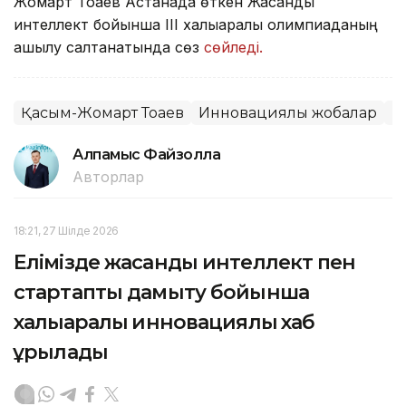
Жомарт Тоқаев Астанада өткен Жасанды
интеллект бойынша ІІІ халықаралық олимпиаданың
ашылу салтанатында сөз
сөйледі.
Қасым-Жомарт Тоқаев
Инновациялық жобалар
Б
Алпамыс Файзолла
Авторлар
18:21, 27 Шілде 2026
Елімізде жасанды интеллект пен
стартапты дамыту бойынша
халықаралық инновациялық хаб
құрылады