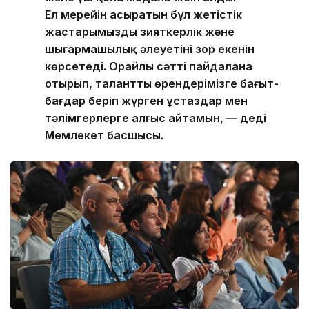
Ел мерейін асыратын бұл жетістік
жастарымыздың зияткерлік және
шығармашылық әлеуетінің зор екенін
көрсетеді. Орайлы сәтті пайдалана
отырып, талантты өрендерімізге бағыт-
бағдар беріп жүрген ұстаздар мен
тәлімгерлерге алғыс айтамын, — деді
Мемлекет басшысы.