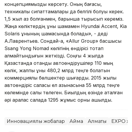
концепциямызды көрсету. Оның бағасы,
техникалық сипаттамалары да белгілі болуы керек.
1,5 жыл аз болғанмен, барынша тырысып көреміз.
Жаңа көліктердің құны шамамен Hyundai Accent, Kia
Solaris құнының шамасында болады», - деді
А.Лаврентьев. Сондай-ақ, «Allur Group» басшысы
Ssang Yong Nomad көлігінің өндірісі тоқтап
қалмайтындығын жеткізді. Соңғы 4 жылда
Қазақстанда отандық автоөндірушілер 110 мың
көлік, жалпы құны 480,2 млрд теңге болатын
коммерциялық бөлшектер шығарды. 2015 жылы
автоөндіріс саласы ел қазынасына 55 млрд теңге
көлемінде салық төлеген. Биылдың өзінде аталған
әрі аралас салада 1295 жұмыс орны ашылды.
Инновациялық жобалар
Аймақ
Алматы
EXPO жо