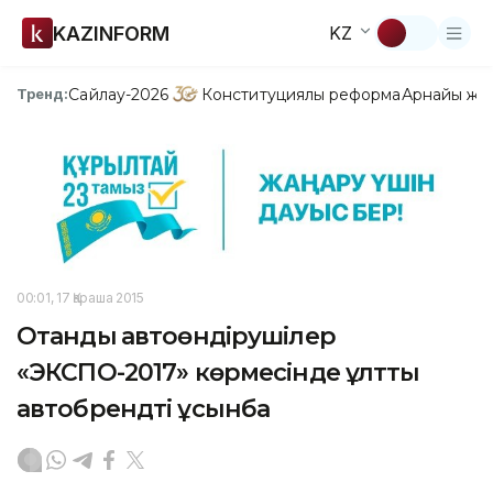
KAZINFORM
KZ
Сайлау-2026
Конституциялық реформа
Арнайы жо
Тренд:
00:01, 17 Қараша 2015
Отандық автоөндірушілер
«ЭКСПО-2017» көрмесінде ұлттық
автобрендті ұсынбақ