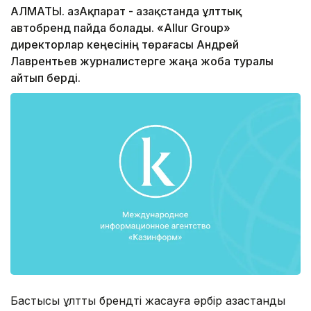
АЛМАТЫ. ҚазАқпарат - Қазақстанда ұлттық
автобренд пайда болады. «Allur Group»
директорлар кеңесінің төрағасы Андрей
Лаврентьев журналистерге жаңа жоба туралы
айтып берді.
Бастысы ұлттық брендті жасауға әрбір қазақстандық