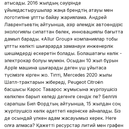
қатысады. 2016 жылдың сәуірінде
ұйымдастырушылар жаңа брендтің атауы мен
логотипіне ұлттық байқау жарияламақ. Андрей
Лаврентьевтің айтуынша, қазір әлемдік автоөндіріс
экологиялық сипаттан бөлек, инновациялық бағытта
дамып барады. «Allur Group» компаниялар тобы
ұлттық көлікті шығарарда заманауи инженерлік
шешімдерді ескеретін болады. Болашақтағы көлік -
электрокар болуы мүмкін. Осыдан 10 жыл бұрын
Apple машина шығарады деген үш ұйықтасақ
түсімізге кірген жоқ. Тіпті, Mercedes 2020 жылы
Шатл-трактарын жібереді, Peugeot Citroёn
басшысы Карос Таварос жұмысына жүргізушісіз
көлікпен барып келеді дегенге сендік пе? Белгілі
сарапшы Бил Фордтың айтуынша, 15 жылдан соң
жүргізушісіз көлік әдеттегі көрініске айналады. Біз
де осындай үлкен қадам жасауымыз керек. Неге
қолға алмасқа? Қажетті ресурстар литий мен графен