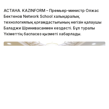
АСТАНА. KAZINFORM – Премьер-министр Олжас
Бектенов Network School халықаралық
технологиялық қоғамдастығының негізін қалаушы
Баладжи Шринивасанмен кездесті. Бұл туралы
Үкіметтің баспасөз қызметі хабарлады.
Фото: Үкімет