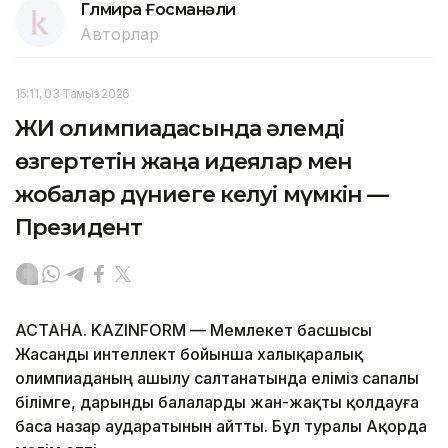
Гүлмира Ғосманәли
Авторлар
15:11, 03 Тамыз 2026
ЖИ олимпиадасында әлемді
өзгертетін жаңа идеялар мен
жобалар дүниеге келуі мүмкін —
Президент
АСТАНА. KAZINFORM — Мемлекет басшысы
Жасанды интеллект бойынша халықаралық
олимпиаданың ашылу салтанатында еліміз сапалы
білімге, дарынды балаларды жан-жақты қолдауға
баса назар аударатынын айтты. Бұл туралы Ақорда