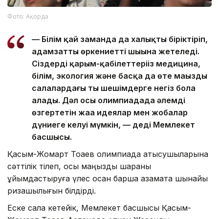
Фото: Ақорда
— Білім қай заманда да халықты біріктіріп,
адамзатты өркениеттің шыңына жетеледі.
Сіздердің қарым-қабілеттеріңіз медицина,
білім, экология және басқа да өте маңызды
салалардағы тың шешімдерге негіз бола
алады. Дәл осы олимпиадада әлемді
өзгертетін жаңа идеялар мен жобалар
дүниеге келуі мүмкін, — деді Мемлекет
басшысы.
Қасым-Жомарт Тоқаев олимпиада қатысушыларына
сәттілік тілеп, осы маңызды шараны
ұйымдастыруға үлес қосқан барша азаматқа шынайы
ризашылығын білдірді.
Еске сала кетейік, Мемлекет басшысы Қасым-