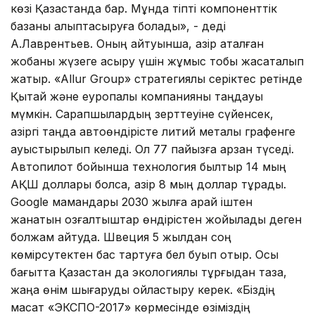
көзі Қазақстанда бар. Мұнда тіпті компоненттік
базаны қалыптасыруға болады», - деді
А.Лаврентьев. Оның айтуынша, қазір аталған
жобаны жүзеге асыру үшін жұмыс тобы жасақталып
жатыр. «Allur Group» стратегиялық серіктес ретінде
Қытай және еуропалық компанияны таңдауы
мүмкін. Сарапшылардың зерттеуіне сүйенсек,
қазіргі таңда автоөндірісте литий металы графенге
ауыстырылып келеді. Ол 77 пайызға арзан түседі.
Автопилот бойынша технология былтыр 14 мың
АҚШ доллары болса, қазір 8 мың доллар тұрады.
Google мамандары 2030 жылға қарай іштен
жанатын қозғалтқыштар өндірістен жойылады деген
болжам айтуда. Швеция 5 жылдан соң
көмірсутектен бас тартуға бел буып отыр. Осы
бағытта Қазақстан да экологиялық тұрғыдан таза,
жаңа өнім шығаруды ойластыру керек. «Біздің
мақсат «ЭКСПО-2017» көрмесінде өзіміздің