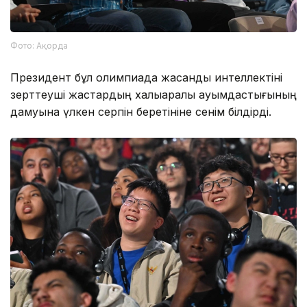
Фото: Ақорда
Президент бұл олимпиада жасанды интеллектіні
зерттеуші жастардың халықаралық қауымдастығының
дамуына үлкен серпін беретініне сенім білдірді.