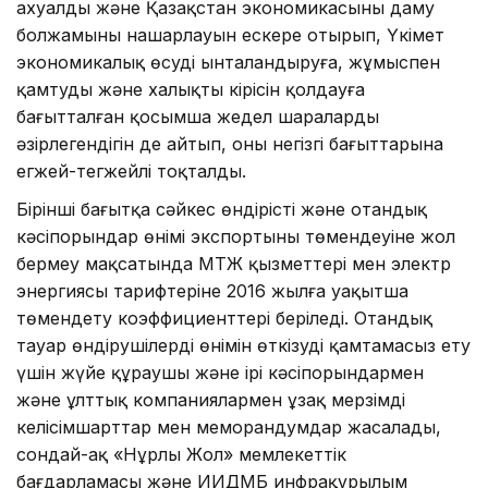
ахуалдың және Қазақстан экономикасының даму
болжамының нашарлауын ескере отырып, Үкімет
экономикалық өсуді ынталандыруға, жұмыспен
қамтуды және халықтың кірісін қолдауға
бағытталған қосымша жедел шараларды
әзірлегендігін де айтып, оның негізгі бағыттарына
егжей-тегжейлі тоқталды.
Бірінші бағытқа сәйкес өндірістің және отандық
кәсіпорындар өнімі экспортының төмендеуіне жол
бермеу мақсатында МТЖ қызметтері мен электр
энергиясы тарифтеріне 2016 жылға уақытша
төмендету коэффициенттерi беріледі. Отандық
тауар өндірушілердің өнімін өткізуді қамтамасыз ету
үшін жүйе құраушы және ірі кәсіпорындармен
және ұлттық компаниялармен ұзақ мерзімді
келісімшарттар мен меморандумдар жасалады,
сондай-ақ «Нұрлы Жол» мемлекеттік
бағдарламасы және ИИДМБ инфрақұрылым