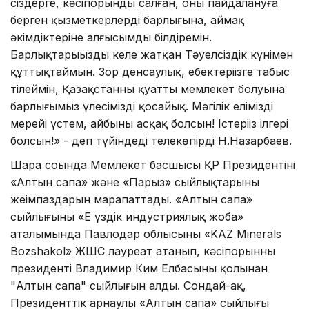
сіздерге, кәсіпорынды салған, оны пайдалануға
берген қызметкерлердің барлығына, аймақ
әкімдіктеріне алғысымды білдіремін.
Барлықтарыңызды келе жатқан Тәуелсіздік күнімен
құттықтаймын. Зор денсаулық, еңбектеріңізге табыс
тілеймін, Қазақстанның қуатты мемлекет болуына
барлығымыз үлесімізді қосайық. Мәңгілік еліміздің
мерейі үстем, айбыны асқақ болсын! Істеріңіз ілгері
болсын!» - деп түйіндеді телекөпірді Н.Назарбаев.
Шара соңында Мемлекет басшысы ҚР Президентінің
«Алтын сапа» және «Парыз» сыйлықтарының
жеңімпаздарын марапаттады. «Алтын сапа»
сыйлығының «Ең үздік индустриялық жоба»
аталымында Павлодар облысының «KAZ Minerals
Bozshakol» ЖШС лауреат атанып, кәсіпорынның
президенті Владимир Ким Елбасының қолынан
"Алтын сапа" сыйлығын алды. Сондай-ақ,
Президенттік арнаулы «Алтын сапа» сыйлығы