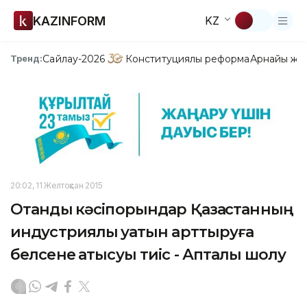
KAZINFORM
KZ
Сайлау-2026
Конституциялық реформа
Арнайы жо
Тренд:
20:02, 11 Желтоқсан 2015
Отандық кәсіпорындар Қазақстанның
индустриялық қуатын арттыруға
белсене қатысуы тиіс - Апталық шолу