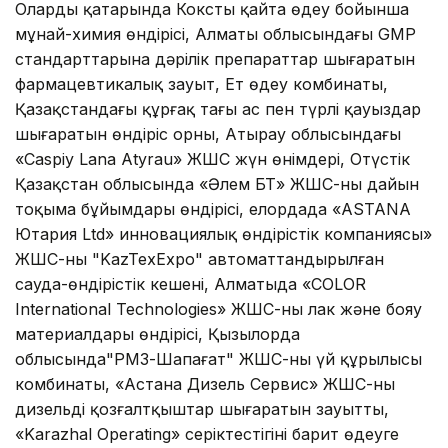
Олардың қатарында Коксты қайта өңдеу бойынша
мұнай-химия өндірісі, Алматы облысындағы GMP
стандарттарына дәрілік препараттар шығаратын
фармацевтикалық зауыт, Ет өңдеу комбинаты,
Қазақстандағы құрғақ таңғы ас пен түрлі қауыздар
шығаратын өндіріс орны, Атырау облысындағы
«Caspiy Lana Atyrau» ЖШС жүн өнімдері, Оңтүстік
Қазақстан облысында «Әлем БТ» ЖШС-ның дайын
тоқыма бұйымдары өндірісі, елордада «ASTANA
Ютария Ltd» инновациялық өндірістік компаниясы»
ЖШС-ның "KazTexExpo" автоматтандырылған
сауда-өндірістік кешені, Алматыда «COLOR
International Technologies» ЖШС-ның лак және бояу
материалдары өндірісі, Қызылорда
облысында"РМЗ-Шапағат" ЖШС-ның үй құрылысы
комбинаты, «Астана Дизель Сервис» ЖШС-ның
дизельді қозғалтқыштар шығаратын зауытты,
«Karazhal Operating» серіктестігінің барит өңдеуге