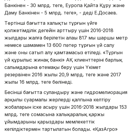
Банкінен - 30 млрд. теңге, Еуропа Қайта Құру және
Даму Банкінен - 5 млрд. теңге», - деді Е.Досаев.
Төртінші бағытта халықтың тұрғын үйге
қолжетімділік деңгейін арттыру үшін 2016-2018
жылдары жалға берілетін алаңы 817 мың шаршы метр
немесе шамамен 13 600 пәтер тұрғын үй салу
және оны сатып алу қамтамасыз етіледі. «Тұрғын
үй құрылыс жинақ банкі» АҚ клиенттерінің барлық
салымдарына өтемақы беру үшін Үкімет
резервінен 2016 жылы 20,9 млрд. теңге және 2017
жылы 16 млрд. теңге бөлінеді.
Бесінші бағытта суландыру және гидромелиорация
арқылы суармалы жерлерді қалпына келтіру
жобаларын іске асыру үшін 2016-2018 жылдары 153
млрд. теңге сомасына халықаралық қаржы
ұйымдарының қарыздары мемлекеттік
кепілдіктермен тартылатын болады. «ҚазАгро»