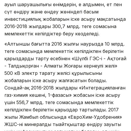
ауыл шаруашылығы өнімдерін, ең алдымен, ет пен
сүт өндіру және өндеу жөніндегі басым
инвестициялық жобаларын іске асыру мақсатында
2016-2018 жылдары 300,7 млрд. теңге сомасына
мемлекеттік кепілдіктер беру көзделеді.
«Алтыншы бағытта 2016 жылғы наурызда 10 млрд.
теңге сомасында мемлекеттік кепілдікпен берілетін
қарыздарды тарту есебінен «Шүлбі ГЭС-і - Ақтоғай
- Талдықорған - Алматы Жоғары кернеулі желі»
500 кВ электр тарату желісі құрылысының
жобаларын іске асыру жалғасатын болады.
Сондай-ақ 2016-2018 жылдары «Интеграцияланған
газ-химия кешені, 1-фазасы» жобасын іске асыру
үшін 556,7 млрд. теңге сомасында мемлекеттік
кепілдікпен берілетін қарыздар тартылады. 2017
жылы Жамбыл облысында «ЕвроХим-Удобрения»
ЖШС-нің минералды тыңайтқыштар өндіру зауыты