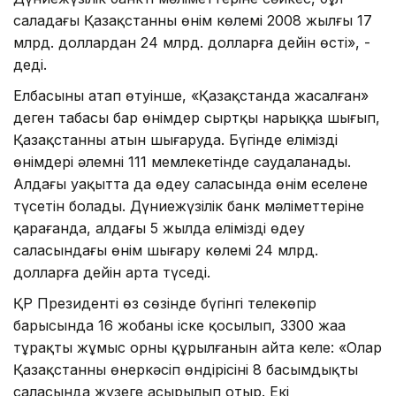
саладағы Қазақстанның өнім көлемі 2008 жылғы 17
млрд. доллардан 24 млрд. долларға дейін өсті», -
деді.
Елбасының атап өтуінше, «Қазақстанда жасалған»
деген таңбасы бар өнімдер сыртқы нарыққа шығып,
Қазақстанның атын шығаруда. Бүгінде еліміздің
өнімдері әлемнің 111 мемлекетінде саудаланады.
Алдағы уақытта да өңдеу саласында өнім еселене
түсетін болады. Дүниежүзілік банк мәліметтеріне
қарағанда, алдағы 5 жылда еліміздің өңдеу
саласындағы өнім шығару көлемі 24 млрд.
долларға дейін арта түседі.
ҚР Президенті өз сөзінде бүгінгі телекөпір
барысында 16 жобаның іске қосылып, 3300 жаңа
тұрақты жұмыс орны құрылғанын айта келе: «Олар
Қазақстанның өнеркәсіп өндірісінің 8 басымдықты
саласында жүзеге асырылып отыр. Екі