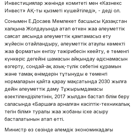
Инвестициялар жөнінде комитеті мен «Казнекс
Инвест» АҚ-тың қызметі күшейтіледі», - деді ол.
Сонымен Е.Досаев Мемлекет басшысы Қазақстан
халқына Жолдауында атап өткен жаңа әлеуметтік
саясат аясында әлеуметтік қамтамасыз ету
жүйесін оңтайландыру, әлеуметтік атаулы көмектің
жаңа форматын енгізу тәжірибесін кеңейту, ең төменгі
күнкөріс деңгейінің шамасын айқындау әдіснамасын
өзгерту, сондай-ақ азық-түлік себетінің құрамын
және тамақ өнімдерін тұтынудың ең төменгі
нормаларын қайта қарау мақсатында 2030 жылға
дейін әлеуметтік даму Тұжырымдамасы
өзектілендірілетінін, 2017 жылдан бастап білім беру
саласында «Баршаға арналған кәсіптік-техникалық
тегін білім» туралы жаңа жобаны іске асыру
басталатынын атап өтті.
Министр өз сөзінде әлемдік экономикадағы