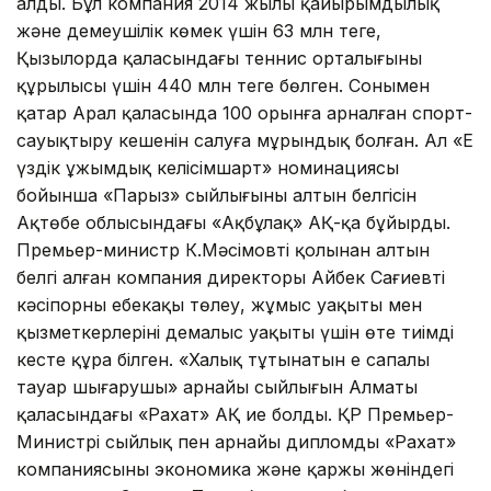
алды. Бұл компания 2014 жылы қайырымдылық
және демеушілік көмек үшін 63 млн теңге,
Қызылорда қаласындағы теннис орталығының
құрылысы үшін 440 млн теңге бөлген. Сонымен
қатар Арал қаласында 100 орынға арналған спорт-
сауықтыру кешенін салуға мұрындық болған. Ал «Ең
үздік ұжымдық келісімшарт» номинациясы
бойынша «Парыз» сыйлығының алтын белгісін
Ақтөбе облысындағы «Ақбұлақ» АҚ-қа бұйырды.
Премьер-министр К.Мәсімовтің қолынан алтын
белгі алған компания директоры Айбек Сағиевтің
кәсіпорны еңбекақы төлеу, жұмыс уақыты мен
қызметкерлерінің демалыс уақыты үшін өте тиімді
кесте құра білген. «Халық тұтынатын ең сапалы
тауар шығарушы» арнайы сыйлығын Алматы
қаласындағы «Рахат» АҚ ие болды. ҚР Премьер-
Министрі сыйлық пен арнайы дипломды «Рахат»
компаниясының экономика және қаржы жөніндегі