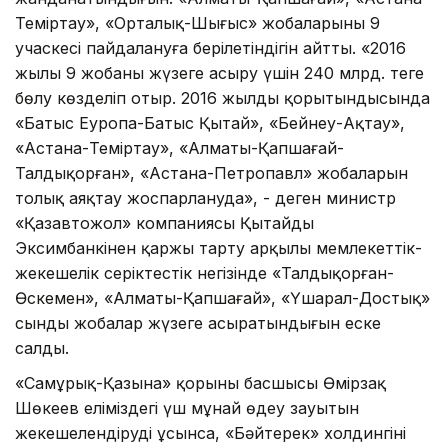
Теміртау», «Орталық-Шығыс» жобаларының 9
учаскесі пайдалануға берілетіндігін айтты. «2016
жылы 9 жобаны жүзеге асыру үшін 240 млрд. теңге
бөлу көзделіп отыр. 2016 жылдың қорытындысында
«Батыс Еуропа-Батыс Қытай», «Бейнеу-Ақтау»,
«Астана-Теміртау», «Алматы-Қапшағай-
Талдықорған», «Астана-Петропавл» жобаларын
толық аяқтау жоспарлануда», - деген министр
«Қазавтожол» компаниясы Қытайдың
Эксимбанкінен қаржы тарту арқылы мемлекеттік-
жекешелік серіктестік негізінде «Талдықорған-
Өскемен», «Алматы-Қапшағай», «Үшарал-Достық»
сынды жобалар жүзеге асыратындығын еске
салды.
«Самұрық-Қазына» қорының басшысы Өмірзақ
Шөкеев еліміздегі үш мұнай өңдеу зауытын
жекешелендіруді ұсынса, «Бәйтерек» холдингінің