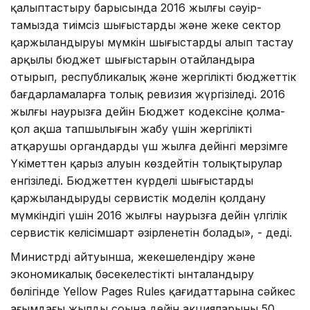
қалыптастыру барысында 2016 жылғы сәуір-
тамызда тиімсіз шығыстарды және жеке сектор
қаржыландыруы мүмкін шығыстарды алып тастау
арқылы бюджет шығыстарын оңтайландыра
отырып, республикалық және жергілікті бюджеттік
бағдарламаларға толық ревизия жүргізіледі. 2016
жылғы наурызға дейін Бюджет кодексіне қолма-
қол ақша тапшылығын жабу үшін жергілікті
атқарушы органдардың үш жылға дейінгі мерзімге
Үкіметтен қарыз алуын көздейтін толықтырулар
енгізіледі. Бюджеттен күрделі шығыстарды
қаржыландырудың сервистік моделін қолдану
мүмкіндігі үшін 2016 жылғы наурызға дейін үлгілік
сервистік келісімшарт әзірленетін болады», - деді.
Министрдің айтуынша, жекешелендіру және
экономикалық бәсекелестікті ынталандыру
бөлігінде Yellow Pages Rules қағидаттарына сәйкес
ағымдағы жылдың соңына дейін акцияларының 50