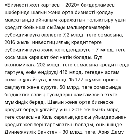
«Бизнестің жол картасы - 2020» бағдарламасы
шеңберінде шағын және орта бизнесті қолдау
мақсатында айналым қаражатын толықтыру үшін
кредит бойынша сыйақы мөлшерлемелерін
субсидиялауға өңірлерге 7,2 млрд. теңге сомасына,
2016 жылы инвестициялық кредиттерге
субсидиялауға және кепілдендіруге - 7 млрд. теңге
қосымша қаражат бөлінетін болады. Бұл
экономикаға 202 млрд. теңге сомасына кредиттерді
тартуға, өнім өндіруді 418 млрд. теңгеден астам
сомаға ұлғайтуға, кемінде 15 177 жұмыс орнын
сақтауға және құруға, 50 млрд. теңге сомасында
бюджетке салық түсімдерін қамтамасыз етуге
мүмкіндік береді. Шағын және орта бизнеске
кредит беруді ұлғайту үшін 2016 жылы 65 млрд.
теңге сомасына Халықаралық қаржы ұйымдарынан
кредит желілері тартылатын болады, оның ішінде
Дүниежүзілік Банктен - 30 млрд. теңге, Азия Даму