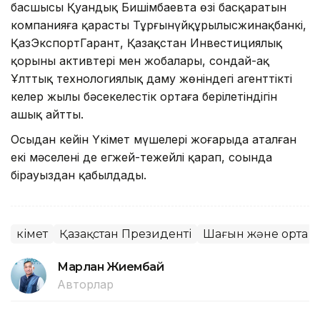
басшысы Қуандық Бишімбаевта өзі басқаратын
компанияға қарасты Тұрғынүйқұрылысжинақбанкі,
ҚазЭкспортГарант, Қазақстан Инвестициялық
қорының активтері мен жобалары, сондай-ақ
Ұлттық технологиялық даму жөніндегі агенттіктің
келер жылы бәсекелестік ортаға берілетіндігін
ашық айтты.
Осыдан кейін Үкімет мүшелері жоғарыда аталған
екі мәселені де егжей-тежейлі қарап, соңында
бірауыздан қабылдады.
Үкімет
Қазақстан Президенті
Шағын және орта б
Марлан Жиембай
Авторлар