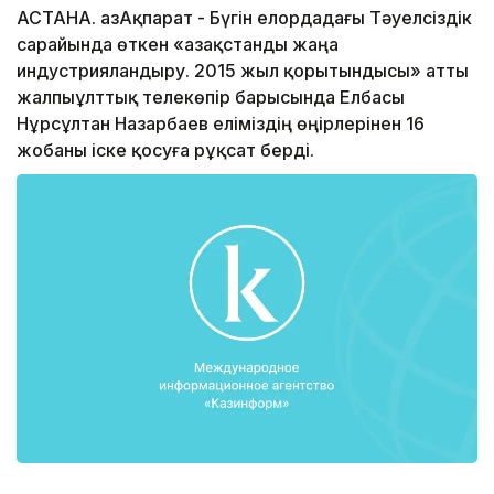
АСТАНА. ҚазАқпарат - Бүгін елордадағы Тәуелсіздік
сарайында өткен «Қазақстанды жаңа
индустрияландыру. 2015 жыл қорытындысы» атты
жалпыұлттық телекөпір барысында Елбасы
Нұрсұлтан Назарбаев еліміздің өңірлерінен 16
жобаны іске қосуға рұқсат берді.