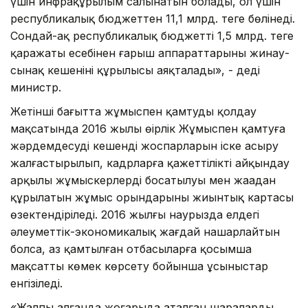
үшін инфрақұрылым салынатын болады, ол үшін
республикалық бюджеттен 11,1 млрд. теңге бөлінеді.
Сондай-ақ республикалық бюджеттің 1,5 млрд. теңге
қаражаты есебінен ғарыш аппараттарының жинау-
сынақ кешенінің құрылысы аяқталады», - деді
министр.
Жетінші бағытта жұмыспен қамтуды қолдау
мақсатында 2016 жылы өңірлік Жұмыспен қамтуға
жәрдемдесудің кешенді жоспарларын іске асыру
жалғастырылып, кадрларға қажеттілікті айқындау
арқылы жұмыскерлердің босатылуы мен жаңадан
құрылатын жұмыс орындарының жиынтық картасы
өзектендіріледі. 2016 жылғы наурызда елдегі
әлеуметтік-экономикалық жағдай нашарлайтын
болса, аз қамтылған отбасыларға қосымша
мақсатты көмек көрсету бойынша ұсыныстар
енгізіледі.
«Жалпы алғанда жоғарыда аталған шараларды