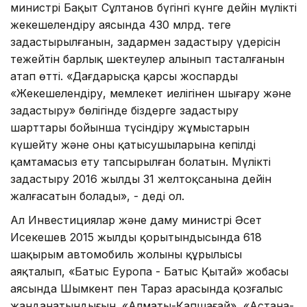
министрі Бақыт Сұлтанов бүгінгі күнге дейін мүлікті
жекешелендіру аясында 430 млрд. теңге
заңдастырылғанын, заңдармен заңдастыру үдерісін
тежейтін барлық шектеулер алынып тасталғанын
атап өтті. «Дағдарысқа қарсы жоспардың
«Жекешелендіру, мемлекет иелігінен шығару және
заңдастыру» бөлігінде біздерге заңдастыру
шарттары бойынша түсіндіру жұмыстарын
күшейту және оның қатысушыларына кепілді
қамтамасыз ету тапсырылған болатын. Мүлікті
заңдастыру 2016 жылдың 31 желтоқсанына дейін
жалғасатын болады», - деді ол.
Ал Инвестициялар және даму министрі Әсет
Исекешев 2015 жылдың қорытындысында 618
шақырым автомобиль жолының құрылысы
аяқталып, «Батыс Еуропа - Батыс Қытай» жобасы
аясында Шымкент пен Тараз арасында қозғалыс
жанданатындығын. «Алматы-Қапшағай», «Астана-