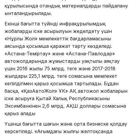
құрылысында отандық материалдарды пайдалану
ынталандырылады.
Екінші бағытта түйінді инфрақұрылымдық
жобалардың іске асырылуын жеделдету үшін
«Нұрлы Жол» мемлекеттік бағдарламасының
аясында қосымша қаражат тарту көзделеді.
«Астана-Теміртау» және «Астана-Павлодар»
автожолдарында жұмыстарды уақтылы аяқтау
үшін 2016 жылы 75 млрд. теңге және 2017-2018
жылдары 225,1 млрд. теңге сомасына мемлекет
кепілдігімен қарыз қосымша тартылады. Бұдан
басқа, «ҚазАвтоЖол» ҰК» АҚ автожол жобаларын
іске асыруға Қытай Халық Республикасының
Эксимбанкінен 2,6 млрд. АҚШ доллары сомасына
қарыз алады
Үшінші бағытта шағын және орта бизнеске қолдау
көрсетіледі. «Ағымдағы жылғы желтоқсанда