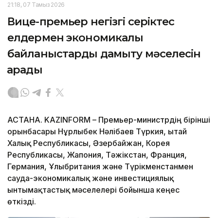
21:18, 07 Тамыз 2026
Вице-премьер негізгі серіктес
елдермен экономикалық
байланыстарды дамыту мәселесін
қарады
АСТАНА. KAZINFORM – Премьер-министрдің бірінші
орынбасары Нұрлыбек Нәлібаев Түркия, Қытай
Халық Республикасы, Әзербайжан, Корея
Республикасы, Жапония, Тәжікстан, Франция,
Германия, Ұлыбритания және Түрікменстанмен
сауда-экономикалық және инвестициялық
ынтымақтастық мәселелері бойынша кеңес
өткізді.