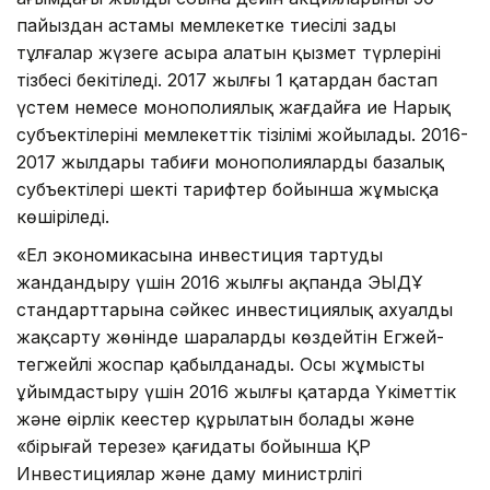
пайыздан астамы мемлекетке тиесілі заңды
тұлғалар жүзеге асыра алатын қызмет түрлерінің
тізбесі бекітіледі. 2017 жылғы 1 қаңтардан бастап
үстем немесе монополиялық жағдайға ие Нарық
субъектілерінің мемлекеттік тізілімі жойылады. 2016-
2017 жылдары табиғи монополиялардың базалық
субъектілері шекті тарифтер бойынша жұмысқа
көшіріледі.
«Ел экономикасына инвестиция тартуды
жандандыру үшін 2016 жылғы ақпанда ЭЫДҰ
стандарттарына сәйкес инвестициялық ахуалды
жақсарту жөнінде шараларды көздейтін Егжей-
тегжейлі жоспар қабылданады. Осы жұмысты
ұйымдастыру үшін 2016 жылғы қаңтарда Үкіметтік
және өңірлік кеңестер құрылатын болады және
«бірыңғай терезе» қағидаты бойынша ҚР
Инвестициялар және даму министрлігі