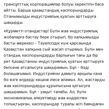
трансұлттық корпорациялар болуы керектігін баса
айтты. Барша қазақстандық кәсіпорындарды
Отанымыздың индустриялық қуатын арттыруға
шақырды.
«Құрметті отандастар! Бүгін жаңа индустриялық
жобаларға бастау бере отырып, біз халқымыздың
басты мерекесі - Тәуелсіздік күні қарсаңында
Қазақстан халқына сый жасап отырмыз. Бүгін мен
отандық кәсіпорындардың барлығын тағы да бір
рет Қазақстанның индустриялық қуатын арттыруға
белсене атсалысуға шақырамын. Бұл - біздің
болашағымыз. Индустрияны дамыту арқылы ғана
біз өзге елдердің көшіне ілесе аламыз. Ал, жастарды
жаңа кәсіпорындардың құрылысына қатысуға
шақырамын. Бұл - уақыт талабы. Ал, бүгін
экономикалық әлеуетімізді жаңа өндіріспен
толықтырған, кәсіпорындар туралы жіті баяндаған