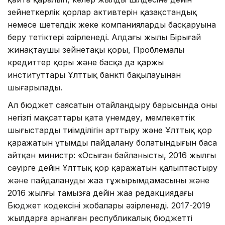
зейнеткерлік қорлар активтерін қазақстандық
немесе шетелдік жеке компаниялардың басқаруына
беру тетіктері әзірленеді. Алдағы жылы Бірыңғай
жинақтаушы зейнетақы қоры, Проблемалы
кредиттер қоры және басқа да қаржы
институттары Ұлттық банктің бақылауынан
шығарылады.
Ал бюджет саясатын оңтайландыру барысында оның
негізгі мақсаттары қатаң үнемдеу, мемлекеттік
шығыстардың тиімділігін арттыру және Ұлттық қор
қаражатын ұтымды пайдалану болатындығын баса
айтқан министр: «Осыған байланысты, 2016 жылғы
сәуірге дейін Ұлттық қор қаражатын қалыптастыру
және пайдаланудың жаңа тұжырымдамасының және
2016 жылғы тамызға дейін жаңа редакциядағы
Бюджет кодексінің жобалары әзірленеді. 2017-2019
жылдарға арналған республикалық бюджетті