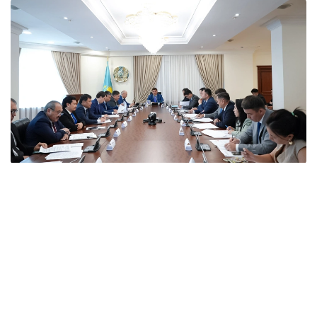
Фото: Үкімет
Отырыс барысында вице-премьер аталған
елдермен өзара тиімді ынтымақтастықты нығайту
мәселесі Мемлекет басшысының назарында екенін
атап өтті.
Кеңесте мемлекеттік органдар мен ұлттық
компаниялардың басшылары аталған елдермен