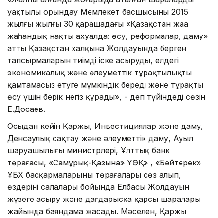
уақтылы орындау Мемлекет басшысының 2015
жылғы жылғы 30 қарашадағы «Қазақстан жаңа
жаһандық нақты ахуалда: өсу, реформалар, даму»
атты Қазақстан халқына Жолдауында берген
тапсырмаларын тиімді іске асыруды, елдегі
экономикалық және әлеуметтік тұрақтылықты
қамтамасыз етуге мүмкіндік береді және тұрақты
өсу үшін берік негіз құрады», - деп түйіндеді сөзін
Е.Досаев.
Осыдан кейін Қаржы, Инвестициялар және даму,
Денсаулық сақтау және әлеуметтік даму, Ауыл
шаруашылығы министрлері, Ұлттық банк
төрағасы, «Самұрық-Қазына» ҰӘҚ» , «Бәйтерек»
ҰБХ басқармаларының төрағалары сөз алып,
өздерінің салалары бойында Елбасы Жолдауын
жүзеге асыру және дағдарысқа қарсы шаралары
жайында баяндама жасады. Мәселен, Қаржы