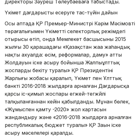
директоры Зәуреш Төлеубаеваға табыстады.
Үкімет дағдарысты еңсеруге тас-түйін дайын
Осы аптада ҚР Премьер-Министрі Кәрім Мәсімовтің
төрағалығымен Үкіметтің селекторлық режімдегі
отырысы өтіп, онда Мемлекет басшысының 2015
жылғы 30 қарашадағы «Қазақстан жаңа жаһандық
нақты ахуалда: өсім, реформалар, даму» атты
Жолдауын іске асыру бойынша Жалпыұлттық
жоспарды бекіту туралы» ҚР Президентінің
Жарлығы жобасы қаралып, Үкімет пен Ұлттық
банктің 2016-2018 жылдарға арналған Дағдарысқа
қарсы іс-қимыл жоспары егжей-тегжйлі
талқыланғаннан кейін қабылданды. Мұнан бөлек,
«Жұмыспен қамту -2020» жол картасын
жандандыру және «2016-2018 жылдарға арналған
республикалық бюджет туралы» ҚР Заңын іске
асыру мәселелері қаралды.