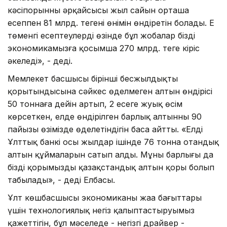
кәсіпорынның әрқайсысы жыл сайын орташа
есеппен 81 млрд. теңгенің өнімін өндіретін болады. Ең
төменгі есептеулердің өзінде бұл жобалар біздің
экономикамызға қосымша 270 млрд. теңге кіріс
әкеледі», - деді.
Мемлекет басшысы бірінші бесжылдықтың
қорытындысына сәйкес өңделмеген алтын өндірісі
50 тоннаға дейін артып, 2 есеге жуық өсім
көрсеткен, елде өндірілген барлық алтынның 90
пайызы өзімізде өңделетіндігін баса айтты. «Елдің
Ұлттық банкі осы жылдар ішінде 76 тонна отандық
алтын құймаларын сатып алды. Мұның барлығы да
біздің қорымыздың қазақстандық алтын қоры болып
табылады», - деді Елбасы.
Ұлт көшбасшысы экономиканың жаңа бағыттары
үшін технологиялық негіз қалыптастыруымыз
қажеттігін, бұл мәселеде - негізгі драйвер -