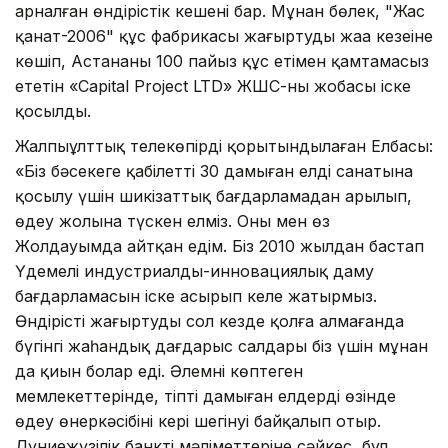
арналған өндірістік кешені бар. Мұнан бөлек, "Жас
қанат-2006" құс фабрикасы жаңғыртудың жаңа кезеңіне
көшіп, Астананы 100 пайыз құс етімен қамтамасыз
ететін «Capital Project LTD» ЖШС-ның жобасы іске
қосылды.
Жалпыұлттық телекөпірді қорытындылаған Елбасы:
«Біз бәсекеге қабілетті 30 дамыған елдің санатына
қосылу үшін шикізаттық бағдарламадан арылып,
өңдеу жолына түскен елміз. Оны мен өз
Жолдауымда айтқан едім. Біз 2010 жылдан бастап
Үдемелі индустриалды-инновациялық даму
бағдарламасын іске асырып келе жатырмыз.
Өндірісті жаңғыртуды сол кезде қолға алмағанда
бүгінгі жаһандық дағдарыс салдары біз үшін мұнан
да қиын болар еді. Әлемнің көптеген
мемлекеттерінде, тіпті дамыған елдердің өзінде
өңдеу өнеркәсібінің кері шегінуі байқалып отыр.
Дүниежүзілік банктің мәліметтеріне сәйкес, бұл