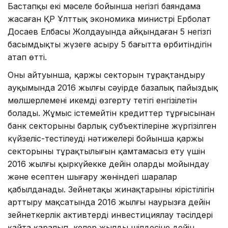
Бастапқы екі мәселе бойынша негізгі баяндама
жасаған ҚР Ұлттық экономика министрі Ерболат
Досаев Елбасы Жолдауында айқындаған 5 негізгі
басымдықты жүзеге асыру 5 бағытта өрбитіндігін
атап өтті.
Оның айтуынша, қаржы секторын тұрақтандыру
ауқымында 2016 жылғы сәуірде базалық пайыздық
мөлшерлемені икемді өзгерту тетігі енгізілетін
болады. Жұмыс істемейтін кредиттер тұрғысынан
банк секторының барлық субъектілеріне жүргізілген
күйзеліс-тестілеудің нәтижелері бойынша қаржы
секторының тұрақтылығын қамтамасыз ету үшін
2016 жылғы қыркүйекке дейін оларды мойындау
және есептен шығару жөніндегі шаралар
қабылданады. Зейнетақы жинақтарының кірістілігін
арттыру мақсатында 2016 жылғы наурызға дейін
зейнеткерлік активтерді инвестициялау тәсілдері
қайта қаралып, келер жылдың шілдесіне дейін