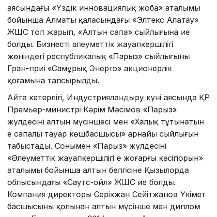
аясындағы «Үздік инновациялық жоба» аталымы
бойынша Алматы қаласындағы «Элтекс Алатау»
ЖШС топ жарып, «Алтын сапа» сыйлығына ие
болды. Бизнестің әлеуметтік жауапкершілігі
жөніндегі республикалық «Парыз» сыйлығының
Гран-приі «Самұрық Энерго» акционерлік
қоғамына тапсырылды.
Айта кетерлігі, Индустрияландыру күні аясында ҚР
Премьер-министрі Кәрім Мәсімов «Парыз»
жүлдесінің алтын мүсіншесі мен «Халық тұтынатын
ең сапалы тауар көшбасшысы» арнайы сыйлығын
табыстады. Сонымен «Парыз» жүлдесінің
«Әлеуметтік жауапкершілігі ең жоғарғы кәсіпорын»
аталымы бойынша алтын белгісіне Қызылорда
облысындағы «Саутс-ойл» ЖШС ие болды.
Компания директоры Серікжан Сейітжанов Үкімет
басшысының қолынан алтын мүсінше мен диплом