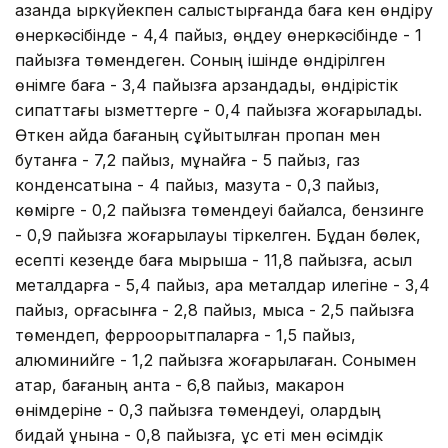
қазанда қыркүйекпен салыстырғанда баға кен өндіру
өнеркәсібінде - 4,4 пайыз, өңдеу өнеркәсібінде - 1
пайызға төмендеген. Соның ішінде өндірілген
өнімге баға - 3,4 пайызға арзандады, өндірістік
сипаттағы қызметтерге - 0,4 пайызға жоғарылады.
Өткен айда бағаның сұйытылған пропан мен
бутанға - 7,2 пайыз, мұнайға - 5 пайыз, газ
конденсатына - 4 пайыз, мазутқа - 0,3 пайыз,
көмірге - 0,2 пайызға төмендеуі байқалса, бензинге
- 0,9 пайызға жоғарылауы тіркелген. Бұдан бөлек,
есепті кезеңде баға мырышқа - 11,8 пайызға, асыл
металдарға - 5,4 пайыз, қара металдар илегіне - 3,4
пайыз, қорғасынға - 2,8 пайыз, мысқа - 2,5 пайызға
төмендеп, ферроқорытпаларға - 1,5 пайыз,
алюминийге - 1,2 пайызға жоғарылаған. Сонымен
қатар, бағаның қантқа - 6,8 пайыз, макарон
өнімдеріне - 0,3 пайызға төмендеуі, олардың
бидай ұнына - 0,8 пайызға, құс еті мен өсімдік