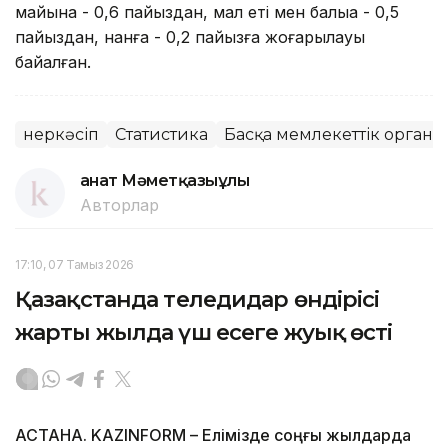
майына - 0,6 пайыздан, мал еті мен балыққа - 0,5
пайыздан, нанға - 0,2 пайызға жоғарылауы
байқалған.
Өнеркәсіп
Статистика
Басқа мемлекеттік органд
Қанат Мәметқазыұлы
Авторлар
17:10, 07 Тамыз 2026
Қазақстанда теледидар өндірісі
жарты жылда үш есеге жуық өсті
АСТАНА. KAZINFORM – Елімізде соңғы жылдарда