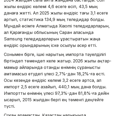
2024 жылдан сала қайта жандана басталды. Сол
жылы өндіріс көлемі 4,6 есеге өсіп, 43,5 мың
данаға жетті. Ал 2025 жылы өндіріс тағы 3,1 есеге
артып, статистика 134,9 мың теледидар болды.
Мұндай өсімге Алматыда Xiaomi теледидарларын,
ал Қарағанды облысының Саран қаласында
Samsung теледидарларын құрастыратын жаңа
өндіріс орындарының іске қосылуы әсер етті.
Сонымен бірге, ішкі нарықтың импортқа тәуелділігі
біртіндеп төмендеп келе жатыр. 2026 жылы қаңтар-
мамыр айларында отандық өнімнің сұранысты
қамтамасыз етудегі үлесі 2,7%-дан 18,2%-ға өсті.
Осы кезеңде өндіріс көлемі 3,2 есеге артса, ал
импорт 2,5 есеге азайып, 440,1 мың дана болды.
Импорттық өнімнің үлесі 97,3%-дан 81,8%-ға дейін
қысқарып, 2015 жылдан бергі ең төменгі деңгейге
түсті.
Соған қарамастан, Қазақстан нарығында