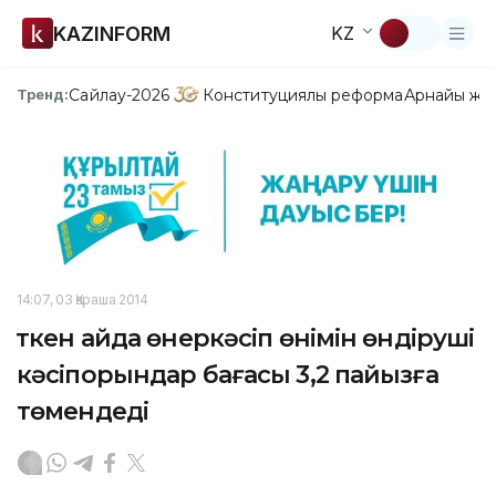
KAZINFORM
KZ
Сайлау-2026
Конституциялық реформа
Арнайы жо
Тренд:
14:07, 03 Қараша 2014
Өткен айда өнеркәсіп өнімін өндіруші
кәсіпорындар бағасы 3,2 пайызға
төмендеді