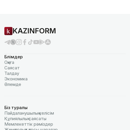
KAZINFORM
Бөлімдер
Оқиға
Саясат
Талдау
Экономика
Әлемде
Біз туралы
Пайдаланушылық келiciм
Құпиялылық саясаты
Мемлекеттік рәміздер
Жемқорлыққа қарсы шаралар