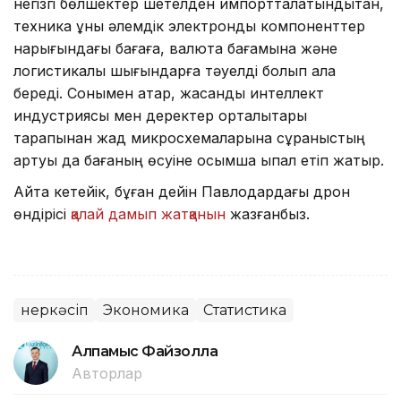
негізгі бөлшектер шетелден импортталатындықтан,
техника құны әлемдік электрондық компоненттер
нарығындағы бағаға, валюта бағамына және
логистикалық шығындарға тәуелді болып қала
береді. Сонымен қатар, жасанды интеллект
индустриясы мен деректер орталықтары
тарапынан жад микросхемаларына сұраныстың
артуы да бағаның өсуіне қосымша ықпал етіп жатыр.
Айта кетейік, бұған дейін Павлодардағы дрон
өндірісі
қалай дамып жатқанын
жазғанбыз.
Өнеркәсіп
Экономика
Статистика
Алпамыс Файзолла
Авторлар