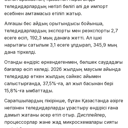
теледидарлардың негізгі бөлігі әлі де импорт
есебінен қамтамасыз етіліп жатыр.
Алғашқы бес айдың қорытындысы бойынша,
теледидарлардың экспорты мен реэкспорты 2,7
есеге өсіп, 192,3 мың данаға жетті. Ал ішкі
нарықтағы сатылым 3,1 есеге құлдырап, 345,9 мың
дана тіркелді.
Отандық өндіріс өркендегенмен, бөлшек саудадағы
бағалар өсіп келеді. 2026 жылдың маусым айында
теледидар өткен жылдың сәйкес айымен
салыстырғанда, 37,5%-ға, ал жыл басынан бері
15,8%-ға қымбаттады.
Сарапшылардың пікірінше, бұған Қазақстанда әзірге
негізінен теледидарларды құрастыру өндірісі ғана
дамып жатқаны әсер етіп отыр. Дисплейлер,
процессорлар және жад микросхемалары сияқты