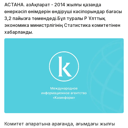
АСТАНА. ҚазАқпарат - 2014 жылғы қазанда
өнеркәсіп өнімдерін өндіруші кәсіпорындар бағасы
3,2 пайызға төмендеді.Бұл туралы ҚР Ұлттық
экономика министрлігінің Статистика комитетінен
хабарланды.
Комитет ақпаратына қарағанда, ағымдағы жылғы