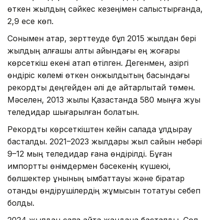
өткен жылдың сәйкес кезеңімен салыстырғанда,
2,9 есе көп.
Сонымен қатар, зерттеуде бұл 2015 жылдан бері
жылдың алғашқы алты айындағы ең жоғары
көрсеткіш екені атап өтілген. Дегенмен, қазіргі
өндіріс көлемі өткен онжылдықтың басындағы
рекордтық деңгейден әлі де айтарлықтай төмен.
Мәселен, 2013 жылы Қазақстанда 580 мыңға жуық
теледидар шығарылған болатын.
Рекордтық көрсеткіштен кейін салада құлдырау
басталды. 2021–2023 жылдары жыл сайын небәрі
9–12 мың теледидар ғана өндірілді. Бұған
импорттық өнімдермен бәсекенің күшеюі,
бөлшектер құнының қымбаттауы және бірқатар
отандық өндірушілердің жұмысын тоқтатуы себеп
болды.