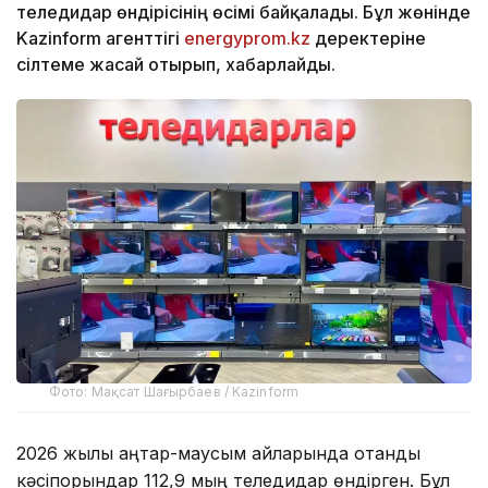
теледидар өндірісінің өсімі байқалады. Бұл жөнінде
Kazinform агенттігі
energyprom.kz
деректеріне
сілтеме жасай отырып, хабарлайды.
Фото: Мақсат Шағырбаев / Kazinform
2026 жылы қаңтар-маусым айларында отандық
кәсіпорындар 112,9 мың теледидар өндірген. Бұл