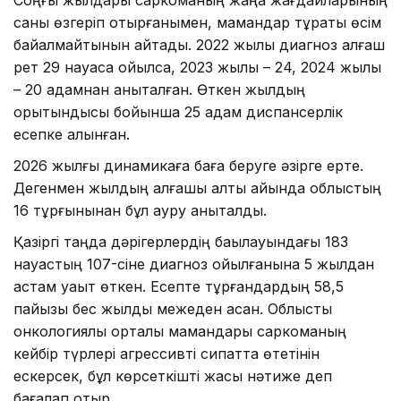
саны өзгеріп отырғанымен, мамандар тұрақты өсім
байқалмайтынын айтады. 2022 жылы диагноз алғаш
рет 29 науқасқа қойылса, 2023 жылы – 24, 2024 жылы
– 20 адамнан анықталған. Өткен жылдың
қорытындысы бойынша 25 адам диспансерлік
есепке алынған.
2026 жылғы динамикаға баға беруге әзірге ерте.
Дегенмен жылдың алғашқы алты айында облыстың
16 тұрғынынан бұл ауру анықталды.
Қазіргі таңда дәрігерлердің бақылауындағы 183
науқастың 107-сіне диагноз қойылғанына 5 жылдан
астам уақыт өткен. Есепте тұрғандардың 58,5
пайызы бес жылдық межеден асқан. Облыстық
онкологиялық орталық мамандары саркоманың
кейбір түрлері агрессивті сипатта өтетінін
ескерсек, бұл көрсеткішті жақсы нәтиже деп
бағалап отыр.