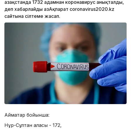
Қазақстанда 1732 адамнан коронавирус анықталды,
деп хабарлайды ҚазАқпарат coronavirus2020.kz
сайтына сілтеме жасап.
Аймақтар бойынша:
Нұр-Сұлтан қаласы - 172,