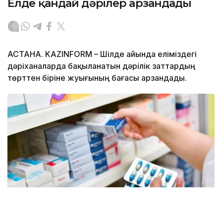
Елде қандай дәрілер арзандады
АСТАНА. KAZINFORM – Шілде айында еліміздегі
дәріханаларда бақыланатын дәрілік заттардың
төрттен біріне жуығының бағасы арзандады.