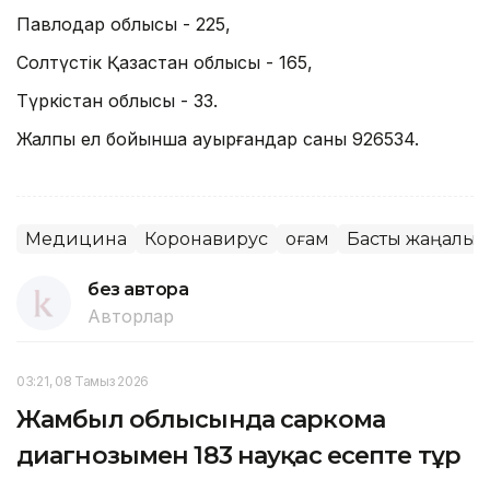
Павлодар облысы - 225,
Солтүстік Қазақстан облысы - 165,
Түркістан облысы - 33.
Жалпы ел бойынша ауырғандар саны 926534.
Медицина
Коронавирус
Қоғам
Басты жаңалық
без автора
Авторлар
03:21, 08 Тамыз 2026
Жамбыл облысында саркома
диагнозымен 183 науқас есепте тұр