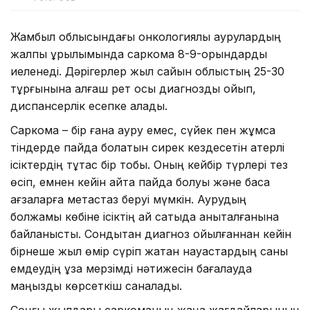
Жамбыл облысындағы онкологиялық аурулардың
жалпы құрылымында саркома 8-9-орындарды
иеленеді. Дәрігерлер жыл сайын облыстың 25-30
тұрғынына алғаш рет осы диагнозды қойып,
диспансерлік есепке алады.
Саркома – бір ғана ауру емес, сүйек пен жұмсақ
тіндерде пайда болатын сирек кездесетін қатерлі
ісіктердің тұтас бір тобы. Оның кейбір түрлері тез
өсіп, емнен кейін қайта пайда болуы және басқа
ағзаларға метастаз беруі мүмкін. Аурудың
болжамы көбіне ісіктің қай сатыда анықталғанына
байланысты. Сондықтан диагноз қойылғаннан кейін
бірнеше жыл өмір сүріп жатқан науқастардың саны
емдеудің ұзақ мерзімді нәтижесін бағалауда
маңызды көрсеткіш саналады.
Соңғы жылдары саркоманың жаңа жағдайларының