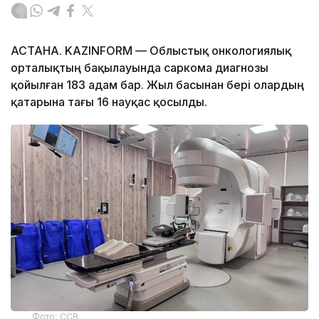
АСТАНА. KAZINFORM — Облыстық онкологиялық
орталықтың бақылауында саркома диагнозы
қойылған 183 адам бар. Жыл басынан бері олардың
қатарына тағы 16 науқас қосылды.
Фото: ССВ