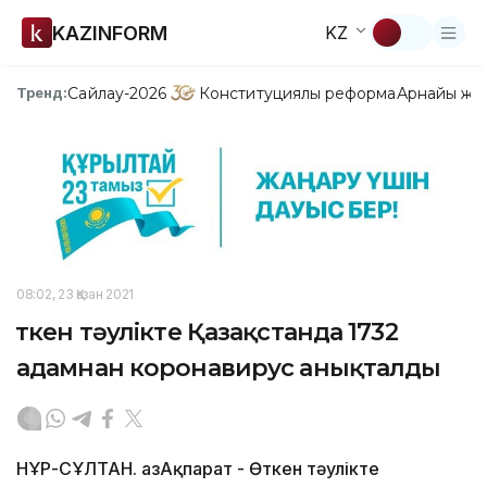
KAZINFORM
KZ
Сайлау-2026
Конституциялық реформа
Арнайы жо
Тренд:
08:02, 23 Қазан 2021
Өткен тәулікте Қазақстанда 1732
адамнан коронавирус анықталды
НҰР-СҰЛТАН. ҚазАқпарат - Өткен тәулікте