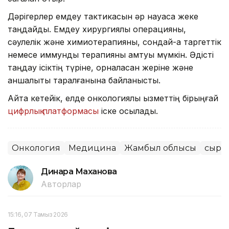
Дәрігерлер емдеу тактикасын әр науқасқа жеке
таңдайды. Емдеу хирургиялық операцияны,
сәулелік және химиотерапияны, сондай-ақ таргеттік
немесе иммундық терапияны қамтуы мүмкін. Әдісті
таңдау ісіктің түріне, орналасқан жеріне және
қаншалықты таралғанына байланысты.
Айта кетейік, елде онкологиялық қызметтің бірыңғай
цифрлық платформасы
іске қосылады.
Онкология
Медицина
Жамбыл облысы
сырқ
Динара Маханова
Авторлар
15:16, 07 Тамыз 2026