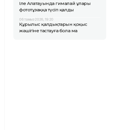
Іле Алатауында гималай ұлары
фототұзаққа түсіп қалды
06 тамыз 2026, 19:20
Құрылыс қалдықтарын қоқыс
жәшігіне тастауға бола ма