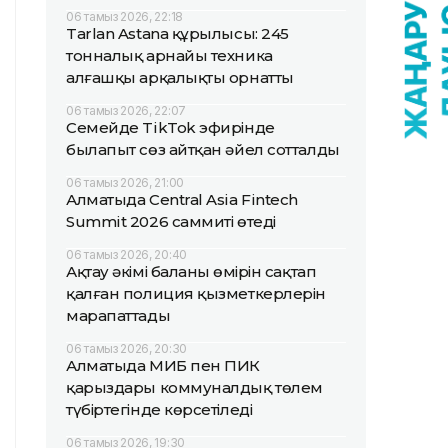
06 тамыз 2026, 22:18
Tarlan Astana құрылысы: 245
тонналық арнайы техника
алғашқы арқалықты орнатты
06 тамыз 2026, 22:07
Семейде TikTok эфирінде
былапыт сөз айтқан әйел сотталды
06 тамыз 2026, 21:00
Алматыда Central Asia Fintech
Summit 2026 саммиті өтеді
06 тамыз 2026, 20:40
Ақтау әкімі баланың өмірін сақтап
қалған полиция қызметкерлерін
марапаттады
06 тамыз 2026, 20:30
Алматыда МИБ пен ПИК
қарыздары коммуналдық төлем
түбіртегінде көрсетіледі
06 тамыз 2026, 19:30