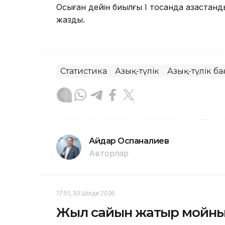
Осыған дейін биылғы І тоқсанда қазақстан
жаздық.
Статистика
Азық-түлік
Азық-түлік ба
Айдар Оспаналиев
Авторлар
17:51, 30 Шілде 2026
Жыл сайын жатыр мойны 