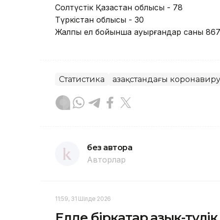
Солтүстік Қазақстан облысы - 78
Түркістан облысы - 30
Жалпы ел бойынша ауырғандар саны 867
Статистика
Қазақстандағы коронавир
без автора
Авторлар
11:59, 31 Шілде 2026
Елде бірқатар азық-түлі