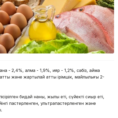
қ - 2,4%, алма - 1,9%, қияр - 1,2%, сәбіз, қаймақ
, қатты және жартылай қатты ірімшік, майлылығы 2-
ісірілген бидай наны, жылқы еті, сүйекті сиыр еті,
інгі пастерленген, ультрапастерленген және
.