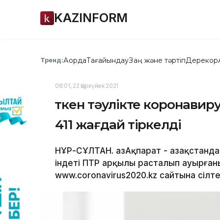
KAZINFORM
Ақорда
Тағайындау
Заң және тәртіп
Дерекқор
Тренд:
08:01, 22 Қыркүйек 2021
Өткен тәулікте коронави
411 жағдай тіркелді
НҰР-СҰЛТАН. ҚазАқпарат - Қазақстанда
індеті ПТР арқылы расталып ауырғаны
www.coronavirus2020.kz сайтына сілт