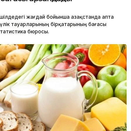
шілдедегі жағдай бойынша Қазақстанда апта
түлік тауарларының бірқатарының бағасы
татистика бюросы.