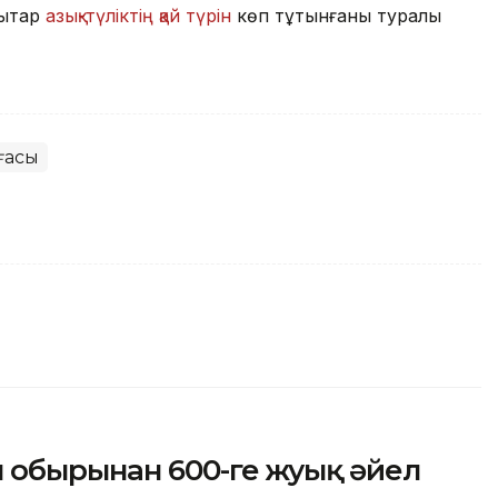
дықтар
азық-түліктің қай түрін
көп тұтынғаны туралы
ғасы
обырынан 600-ге жуық әйел