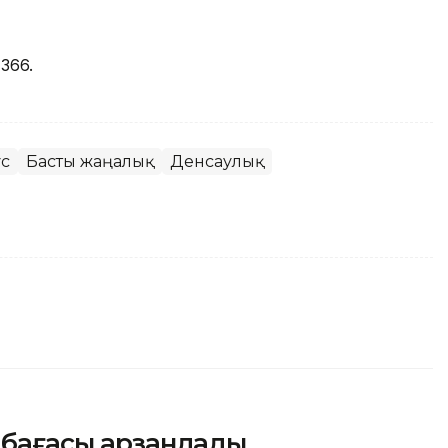
366.
ус
Басты жаңалық
Денсаулық
к бағасы арзандады