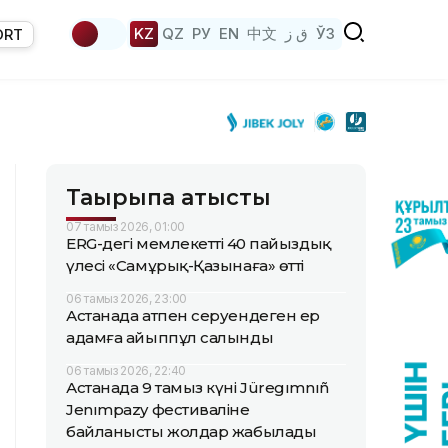
KZ
QZ
РУ
EN
中文
ق ز
ЎЗ
ORT
Тақырыпқа қатысты
07 тамыз 2026, 01:00
ERG-дегі мемлекеттің 40 пайыздық
үлесі «Самұрық-Қазынаға» өтті
06 тамыз 2026, 23:00
Астанада атпен серуендеген ер
адамға айыппұл салынды
06 тамыз 2026, 22:40
Астанада 9 тамыз күні Jüregımnıñ
Jenımpazy фестиваліне
байланысты жолдар жабылады