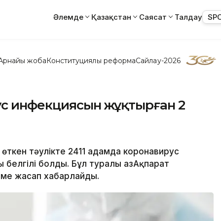
Әлемде
Қазақстан
Саясат
Талдау
SP
Арнайы жоба
Конституциялық реформа
Сайлау-2026
рус инфекциясын жұқтырған 2
 өткен тәулікте 2411 адамда коронавирус
 белгілі болды. Бұл туралы ҚазАқпарат
еме жасап хабарлайды.