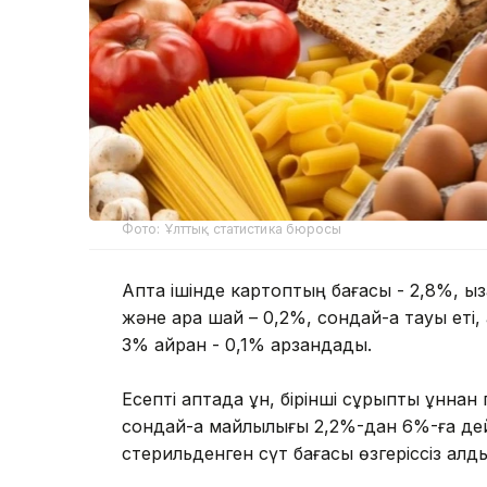
Фото: Ұлттық статистика бюросы
Апта ішінде картоптың бағасы - 2,8%, қызана
және қара шай – 0,2%, сондай-ақ тауық еті
3% айран - 0,1% арзандады.
Есепті аптада ұн, бірінші сұрыпты ұннан п
сондай-ақ майлылығы 2,2%-дан 6%-ға дей
стерильденген сүт бағасы өзгеріссіз қалды