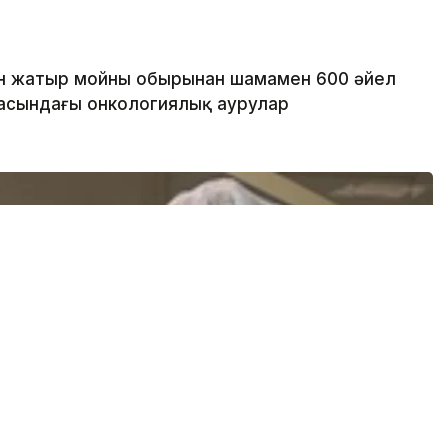
н жатыр мойны обырынан шамамен 600 әйел
расындағы онкологиялық аурулар