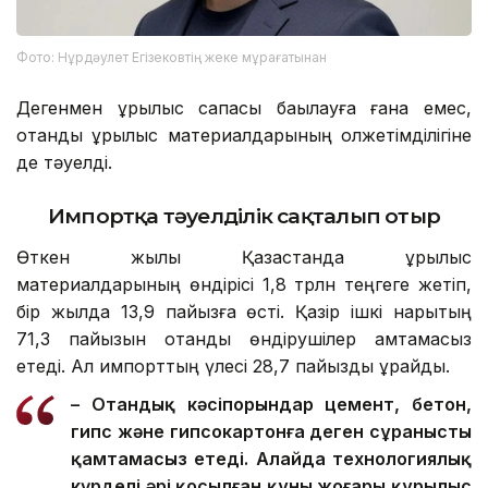
Фото: Нұрдәулет Егізековтің жеке мұрағатынан
Дегенмен құрылыс сапасы бақылауға ғана емес,
отандық құрылыс материалдарының қолжетімділігіне
де тәуелді.
Импортқа тәуелділік сақталып отыр
Өткен жылы Қазақстанда құрылыс
материалдарының өндірісі 1,8 трлн теңгеге жетіп,
бір жылда 13,9 пайызға өсті. Қазір ішкі нарықтың
71,3 пайызын отандық өндірушілер қамтамасыз
етеді. Ал импорттың үлесі 28,7 пайызды құрайды.
– Отандық кәсіпорындар цемент, бетон,
гипс және гипсокартонға деген сұранысты
қамтамасыз етеді. Алайда технологиялық
күрделі әрі қосылған құны жоғары құрылыс