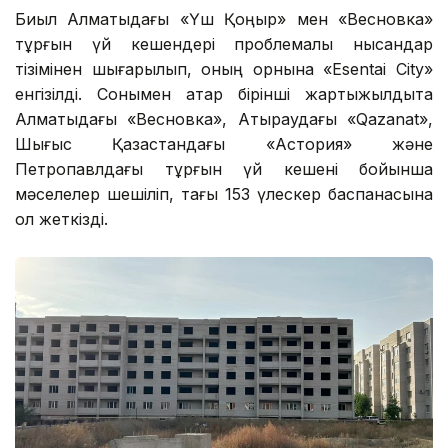
Биыл Алматыдағы «Үш Қоңыр» мен «Весновка»
тұрғын үй кешендері проблемалы нысандар
тізімінен шығарылып, оның орнына «Esentai City»
енгізілді. Сонымен қатар бірінші жартыжылдықта
Алматыдағы «Весновка», Атыраудағы «Qazanat»,
Шығыс Қазақстандағы «Астория» және
Петропавлдағы тұрғын үй кешені бойынша
мәселелер шешіліп, тағы 153 үлескер баспанасына
қол жеткізді.