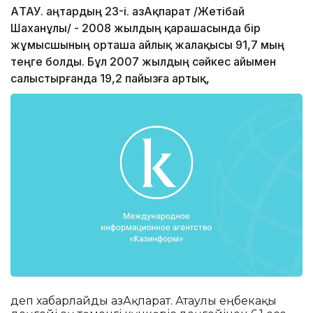
АҚТАУ. Қаңтардың 23-і. ҚазАқпарат /Жетібай
Шаханұлы/ - 2008 жылдың қарашасында бір
жұмысшының орташа айлық жалақысы 91,7 мың
теңге болды. Бұл 2007 жылдың сәйкес айымен
салыстырғанда 19,2 пайызға артық,
деп хабарлайды ҚазАқпарат. Атаулы еңбекақы