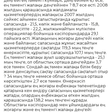
деңгейі ең төменгі күнкөріс деңгейінен 6,1 есе,
ең төменгі жалақы деңгейінен ? 8,7 есе өсті. 2008
жылдың қарашасында жалдамалы
қызметкерлердің жалақысы 2007 жылдың
сәйкес айымен салыстырғанда құрылыс
саласында - 21,5, көлік және байланыста - 15,8,
өнеркәсіпте - 22,2, жылжымайтын мүлікпен
операциялар бойынша кәсіпорындарда 29,1
пайызға өсті. Жалақының жоғары деңгейі көлік
және байланыс саласында жұмыс жасайтын
қызметкерлерде сақталды: 119,3 мың теңге
өнеркәсіпте, құрылыс саласында 107,1 мың теңге.
Ең төменгі жалақы ауыл шаруашылығында - 25,1
мың теңге, ол облыстық орташа деңгейден 3,7
есе төмен. Сондай-ақ төмен жалақы білім беру
және денсаулық сақтау саласында сақталып отыр
? 34 мың теңге немесе облыс бойынша орташа
көрсеткіштен 2,7 есе төмен. Өнеркәсіп
саласындағы ең жоғары еңбекақы төленетіндер
қатарына кен өндіру саласының қызметкерлері
жатады, олардың еңбекақысы өткен жылдың
қарашасында 138,2 мың теңгені құрады.
Облыстағы кәсіпорындар мен ұйымдардағы ең
жоғарғы және ең төменгі жалақы деңгейі