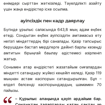
өнімдері сырттан жеткізіледі. Тәуелділікті азайту
үшін жаңа өндірістер іске қосылмақ.
Қауіпсіздік пен кадр даярлау
Бүгінде құрылыс саласында 643,8 мың адам еңбек
етеді. Сондықтан еңбек қауіпсіздігін қамтамасыз ету
негізгі міндеттердің бірі саналады. Қазір тапсырыс
берушіден бастап мердігерге дейінгі барлық кезеңді
қамтитын бірыңғай бақылау әдістемесі әзірленіп
жатыр.
Сонымен қатар өндірістегі жазатайым оқиғалардан
міндетті сақтандыру жүйесі кеңейіп келеді. Қазір 119
мыңнан астам кәсіпорын сақтандырылған. Бұл –
елдегі белсенді кәсіпорындардың шамамен 70
пайызы.
– Құрылыс алаңында қауіп әрдайым бар.
Сондықтан талаптар
ды
қатаң сақтау әр