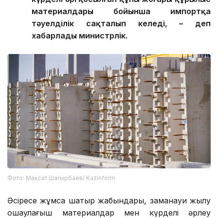
материалдары бойынша импортқа
тәуелділік сақталып келеді, – деп
хабарлады министрлік.
Фото: Мақсат Шағырбаев/ Kazinform
Әсіресе жұмсақ шатыр жабындары, заманауи жылу
оқшаулағыш материалдар мен күрделі әрлеу