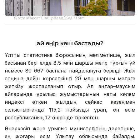
Фото: Мақсат Шағырбаев/ Kazinform
Қай өңір көш бастады?
Ұлттық статистика бюросының мәліметінше, жыл
басынан бері елде 8,5 млн шаршы метр тұрғын үй
немесе 80 667 баспана пайдалануға берілді. Жыл
соңына дейін көрсеткішті 20 млн шаршы метрге
жеткізу жоспарланып отыр. Ал қаңтар–маусым
айларында құрылыс жұмыстарының нақты көлем
индексі өткен жылдың сәйкес кезеңімен
салыстырғанда 115,2 пайызды құрап, оң өсім
республиканың 17 өңірінде тіркелген.
Өнеркәсіп және құрылыс министрлігінің дерегінше,
ең жоғары өсім Ұлытау облысында байқалды.