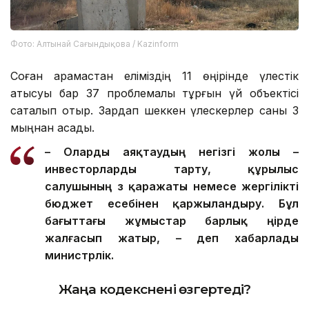
Фото: Алтынай Сағындықова / Kazinform
Соған қарамастан еліміздің 11 өңірінде үлестік
қатысуы бар 37 проблемалы тұрғын үй объектісі
сақталып отыр. Зардап шеккен үлескерлер саны 3
мыңнан асады.
– О
ларды
аяқтаудың негізгі жолы –
инвесторларды тарту, құрылыс
салушының өз қаражаты немесе жергілікті
бюджет есебінен қаржыландыру. Бұл
бағыттағы жұмыстар барлық өңірде
жалғасып жатыр, – деп хабарлады
министрлік.
Жаңа кодекс
нені өзгертеді?