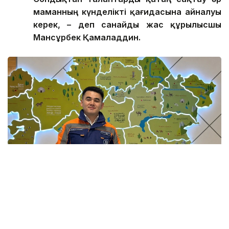
маманның күнделікті қағидасына айналуы
керек, – де
п санайды
жас құрылысшы
Мансұрбек Қамалад
д
ин.
Фото: Мансұрбек Қамаладдиннің жеке мұрағатынан
Қауіпсіздікті қамтамасыз етумен қатар саланың