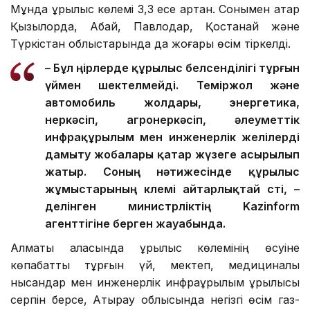
Мұнда құрылыс көлемі 3,3 есе артқан. Сонымен қатар
Қызылорда, Абай, Павлодар, Қостанай және
Түркістан облыстарында да жоғары өсім тіркелді.
– Бұл өңірлерде құрылыс белсенділігі тұрғын
үймен шектелмейді. Теміржол және
автомобиль жолдары, энергетика,
өнеркәсіп, агроөнеркәсіп, әлеуметтік
инфрақұрылым мен инженерлік желілерді
дамыту жобалары қатар жүзеге асырылып
жатыр. Соның нәтижесінде құрылыс
жұмыстарының көлемі айтарлықтай өсті, –
делінген министрліктің Kazinform
агенттігіне берген жауабында.
Алматы қаласында құрылыс көлемінің өсуіне
көпқабатты тұрғын үй, мектеп, медициналық
нысандар мен инженерлік инфрақұрылым құрылысы
серпін берсе, Атырау облысында негізгі өсім газ-