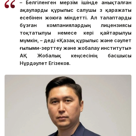
– Белгіленген мерзім ішінде анықталған
ақауларды құрылыс салушы өз қаражаты
есебінен жоюға міндетті. Ал талаптарды
бұзған компаниялардың лицензиясы
тоқтатылуы немесе кері қайтарылуы
мүмкін, – деді «Қазақ құрылыс және сәулет
ғылыми-зерттеу және жобалау институты»
АҚ Жобалық кеңсесінің басшысы
Нұрдәулет Егізеков.