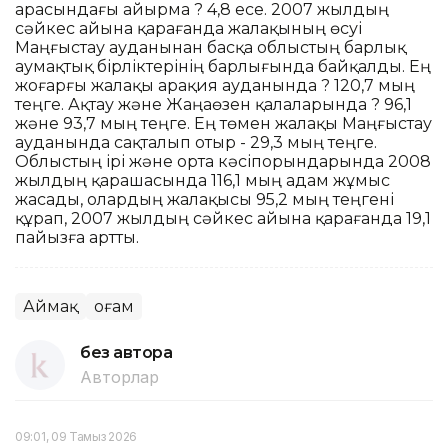
арасындағы айырма ? 4,8 есе. 2007 жылдың
сәйкес айына қарағанда жалақының өсуі
Маңғыстау ауданынан басқа облыстың барлық
аумақтық бірліктерінің барлығында байқалды. Ең
жоғарғы жалақы Қарақия ауданында ? 120,7 мың
теңге. Ақтау және Жаңаөзен қалаларында ? 96,1
және 93,7 мың теңге. Ең төмен жалақы Маңғыстау
ауданында сақталып отыр - 29,3 мың теңге.
Облыстың ірі және орта кәсіпорындарында 2008
жылдың қарашасында 116,1 мың адам жұмыс
жасады, олардың жалақысы 95,2 мың теңгені
құрап, 2007 жылдың сәйкес айына қарағанда 19,1
пайызға артты.
Аймақ
Қоғам
без автора
Авторлар
09:01, 09 Тамыз 2026