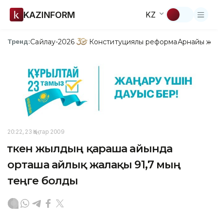
KAZINFORM
KZ
Сайлау-2026
Конституциялық реформа
Арнайы жо
Тренд:
20:22, 23 Қаңтар 2009
Өткен жылдың қараша айында
орташа айлық жалақы 91,7 мың
теңге болды