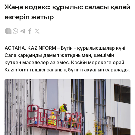
Жаңа кодекс: құрылыс саласы қалай
өзгеріп жатыр
АСТАНА. KAZINFORM – Бүгін - құрылысшылар күні.
Сала қарқынды дамып жатқанымен, шешімін
күткен мәселелер аз емес. Кәсіби мерекеге орай
Kazinform тілшісі саланың бүгінгі ахуалын саралады.