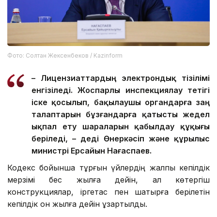
Фото: Солтан Жексенбеков / Kazinform
– Лицензиаттардың электрондық тізілімі
енгізіледі. Жоспарлы инспекциялау тетігі
іске қосылып, бақылаушы органдарға заң
талаптарын бұзғандарға қатысты жедел
ықпал ету шараларын қабылдау құқығы
беріледі, – деді Өнеркәсіп және құрылыс
министрі Ерсайын Нағаспаев.
Кодекс бойынша тұрғын үйлердің жалпы кепілдік
мерзімі бес жылға дейін, ал көтергіш
конструкциялар, іргетас пен шатырға берілетін
кепілдік он жылға дейін ұзартылды.