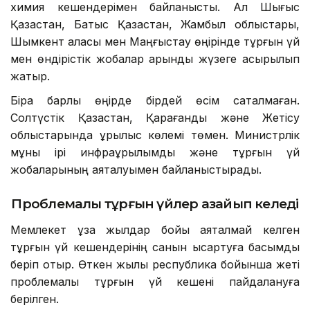
химия кешендерімен байланысты. Ал Шығыс
Қазақстан, Батыс Қазақстан, Жамбыл облыстары,
Шымкент қаласы мен Маңғыстау өңірінде тұрғын үй
мен өндірістік жобалар қарқынды жүзеге асырылып
жатыр.
Бірақ барлық өңірде бірдей өсім сақталмаған.
Солтүстік Қазақстан, Қарағанды және Жетісу
облыстарында құрылыс көлемі төмен. Министрлік
мұны ірі инфрақұрылымдық және тұрғын үй
жобаларының аяқталуымен байланыстырады.
Проблемалы тұрғын үйлер азайып келеді
Мемлекет ұзақ жылдар бойы аяқталмай келген
тұрғын үй кешендерінің санын қысқартуға басымдық
беріп отыр. Өткен жылы республика бойынша жеті
проблемалы тұрғын үй кешені пайдалануға
берілген.