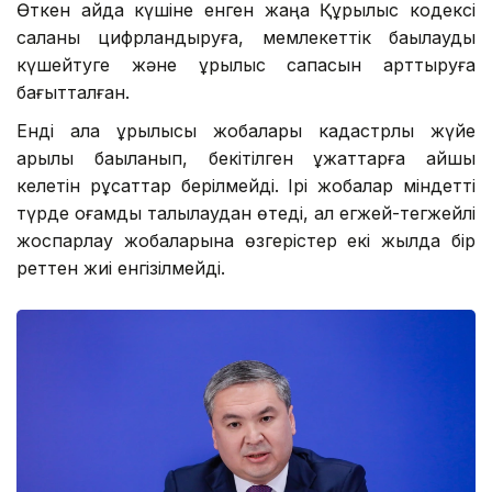
Өткен айда күшіне енген жаңа Құрылыс кодексі
саланы цифрландыруға, мемлекеттік бақылауды
күшейтуге және құрылыс сапасын арттыруға
бағытталған.
Енді қала құрылысы жобалары кадастрлық жүйе
арқылы бақыланып, бекітілген құжаттарға қайшы
келетін рұқсаттар берілмейді. Ірі жобалар міндетті
түрде қоғамдық талқылаудан өтеді, ал егжей-тегжейлі
жоспарлау жобаларына өзгерістер екі жылда бір
реттен жиі енгізілмейді.