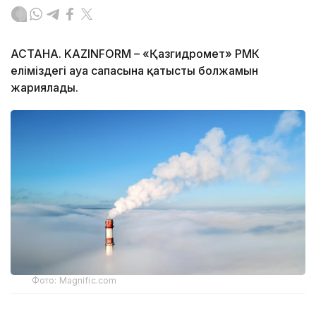
АСТАНА. KAZINFORM – «Қазгидромет» РМК
еліміздегі ауа сапасына қатысты болжамын
жариялады.
Фото: Magnific.com