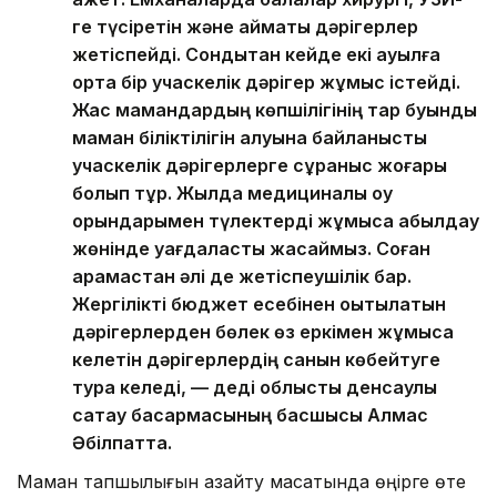
ге түсіретін және аймақтық дәрігерлер
жетіспейді. Сондықтан кейде екі ауылға
ортақ бір учаскелік дәрігер жұмыс істейді.
Жас мамандардың көпшілігінің тар буынды
маман біліктілігін алуына байланысты
учаскелік дәрігерлерге сұраныс жоғары
болып тұр. Жылда медициналық оқу
орындарымен түлектерді жұмысқа қабылдау
жөнінде уағдаластық жасаймыз. Соған
қарамастан әлі де жетіспеушілік бар.
Жергілікті бюджет есебінен оқытылатын
дәрігерлерден бөлек өз еркімен жұмысқа
келетін дәрігерлердің санын көбейтуге
тура келеді, — деді облыстық денсаулық
сақтау басқармасының басшысы Алмас
Әбілпатта.
Маман тапшылығын азайту мақсатында өңірге өте