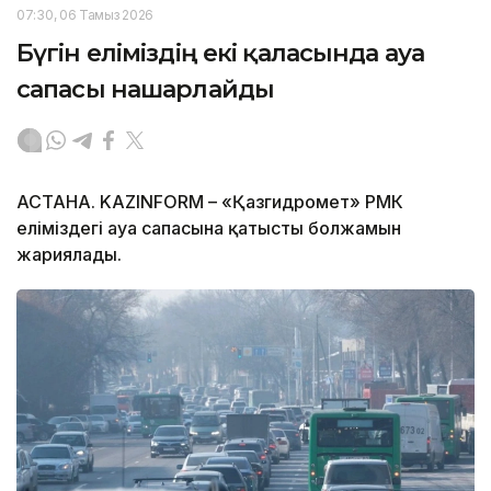
07:30, 06 Тамыз 2026
Бүгін еліміздің екі қаласында ауа
сапасы нашарлайды
АСТАНА. KAZINFORM – «Қазгидромет» РМК
еліміздегі ауа сапасына қатысты болжамын
жариялады.