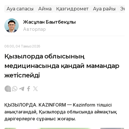
Ауа сапасы
Аймақ
Қазгидромет
Ауа райы
Эк
Жасұлан Бақытбекұлы
Авторлар
06:00, 04 Тамыз 2026
Қызылорда облысының
медицинасында қандай мамандар
жетіспейді
ҚЫЗЫЛОРДА. KAZINFORM — Kazinform тілшісі
анықтағандай, Қызылорда облысында аймақтық
дәрігерлерге сұраныс жоғары.