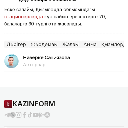
Еске салайық, Қызылорда облысындағы
стационарларда
күн сайын ересектерге 70,
балаларға 30 түрлі ота жасалады.
Дәрігер
Жәрдемақы
Жалақы
Аймақ
Қызылорда
Назерке Саниязова
Авторлар
KAZINFORM