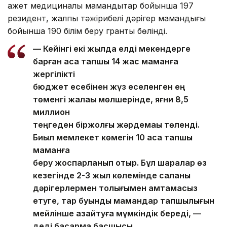
қажет медициналық мамандықтар бойынша 197
резидент, жалпы тәжірибелі дәрігер мамандығы
бойынша 190 білім беру гранты бөлінді.
— Кейінгі екі жылда елді мекендерге
барған аса тапшы 14 жас маманға
жергілікті
бюджет есебінен жүз еселенген ең
төменгі жалақы мөлшерінде, яғни 8,5
миллион
теңгеден біржолғы жәрдемақы төленді.
Биыл мемлекет көмегін 10 аса тапшы
маманға
беру жоспарланып отыр. Бұл шаралар өз
кезегінде 2-3 жыл көлемінде саланы
дәрігерлермен толығымен қамтамасыз
етуге, тар буынды мамандар тапшылығын
мейлінше азайтуға мүмкіндік береді, —
деді басқарма басшысы.