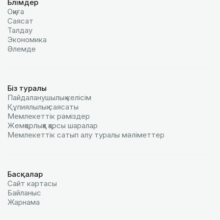
Бөлімдер
Оқиға
Саясат
Талдау
Экономика
Әлемде
Біз туралы
Пайдаланушылық келiciм
Құпиялылық саясаты
Мемлекеттік рәміздер
Жемқорлыққа қарсы шаралар
Мемлекеттік сатып алу туралы мәлiметтер
Басқалар
Сайт картасы
Байланыс
Жарнама