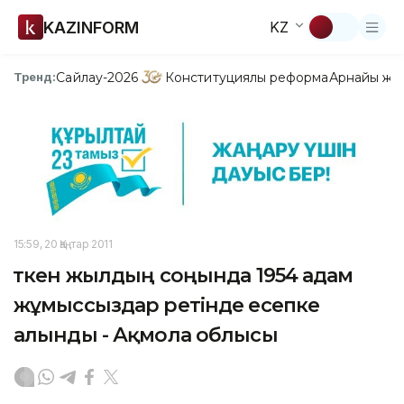
KAZINFORM
KZ
Сайлау-2026
Конституциялық реформа
Арнайы жо
Тренд:
15:59, 20 Қаңтар 2011
Өткен жылдың соңында 1954 адам
жұмыссыздар ретінде есепке
алынды - Ақмола облысы