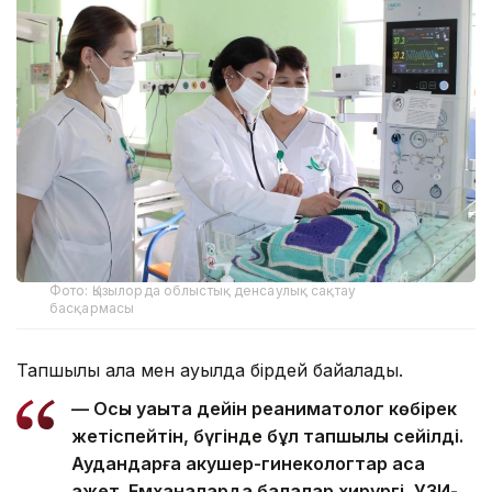
Фото: Қызылорда облыстық денсаулық сақтау
басқармасы
Тапшылық қала мен ауылда бірдей байқалады.
— Осы уақытқа дейін реаниматолог көбірек
жетіспейтін, бүгінде бұл тапшылық сейілді.
Аудандарға акушер-гинекологтар аса
қажет. Емханаларда балалар хирургі, УЗИ-