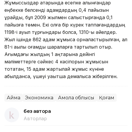
Жұмыссыздар қатарында есепке алынғандар
еңбекке белсенді адамдардың 0,4 пайызын
құрайды, бұл 2009 жылмен салыстырғанда 0,1
пайызға төмен. Екі қолға бір күрек таппағандардың
1198-і ауыл тұрғындары болса, 1310-ы әйелдер.
Жыл ішінде 862 адам жұмысқа орналастырылған, ал
81-і ақылы қоғамдық шараларға тартылып отыр.
Ағымдағы жылдың 1 қаңтарына дейінгі
мәліметтерге сәйкес 4 кәсіпорын жұмысын
тоқтатқан, 15 адам жартылай жұмыс күніне
қабылданса, үшеуі уақытша демалысқа жіберілген.
Аймақ
Экономика
Ақмола облысы
Қоғам
без автора
Авторлар