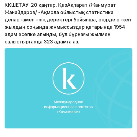
КӨКШЕТАУ. 20 қаңтар. ҚазАқпарат /Жанмұрат
Жанайдаров/ -Ақмола облыстық статистика
департаментінің деректері бойынша, өңірде өткен
жылдың соңында жұмыссыздар қатарында 1954
адам есепке алынды, бұл бұрнағы жылмен
салыстырғанда 323 адамға аз.