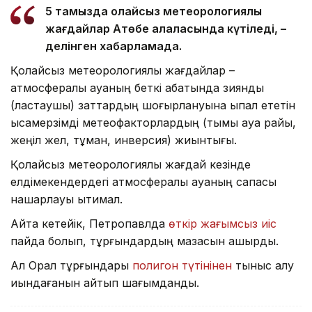
5 тамызда қолайсыз метеорологиялық
жағдайлар Ақтөбе қалаласында күтіледі, –
делінген хабарламада.
Қолайсыз метеорологиялық жағдайлар –
атмосфералық ауаның беткі қабатында зиянды
(ластаушы) заттардың шоғырлануына ықпал ететін
қысқамерзімді метеофакторлардың (тымық ауа райы,
жеңіл жел, тұман, инверсия) жиынтығы.
Қолайсыз метеорологиялық жағдай кезінде
елдімекендердегі атмосфералық ауаның сапасы
нашарлауы ықтимал.
Айта кетейік, Петропавлда
өткір жағымсыз иіс
пайда болып, тұрғындардың мазасын қашырды.
Ал Орал тұрғындары
полигон түтінінен
тыныс алу
қиындағанын айтып шағымданды.