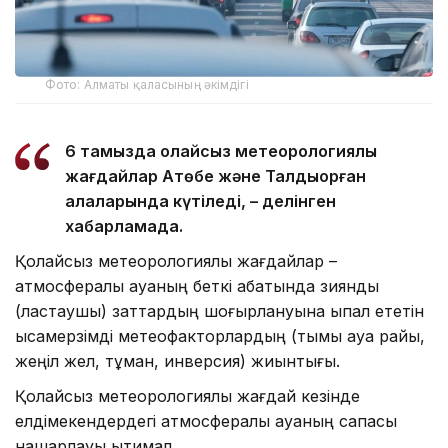
Фото: Алматы қаласының әкімдігі
6 тамызда қолайсыз метеорологиялық
жағдайлар Ақтөбе және Талдықорған
қалаларында күтіледі, – делінген
хабарламада.
Қолайсыз метеорологиялық жағдайлар –
атмосфералық ауаның беткі қабатында зиянды
(ластаушы) заттардың шоғырлануына ықпал ететін
қысқамерзімді метеофакторлардың (тымық ауа райы,
жеңіл жел, тұман, инверсия) жиынтығы.
Қолайсыз метеорологиялық жағдай кезінде
елдімекендердегі атмосфералық ауаның сапасы
нашарлауы ықтимал.