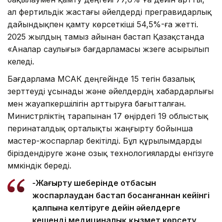
ал фертильдік жастағы әйелдерді прегравидарлық
дайындықпен қамту көрсеткіші 54,5%-ға жетті.
2025 жылдың тамыз айынан бастап Қазақстанда
«Аналар саулығы» бағдарламасы жүзеге асырылып
келеді.
Бағдарлама МСАК деңгейінде 15 тегін базалық
зерттеуді ұсынады және әйелдердің хабардарлығы
мен жауапкершілігін арттыруға бағытталған.
Министрліктің тарапынан 17 өңірдегі 19 облыстық
перинаталдық орталықты жаңғырту бойынша
мастер-жоспарлар бекітілді. Бұл құрылымдарды
біріздендіруге және озық технологияларды енгізуге
мүмкіндік береді.
-Жаңғырту шеңберінде отбасын
жоспарлаудан бастап босанғаннан кейінгі
қалпына келтіруге дейін әйелдерге
кешенді медициналық қызмет көрсету