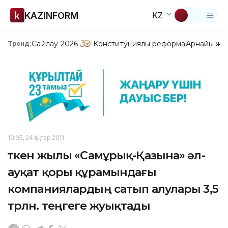
KAZINFORM
KZ
Сайлау-2026
Конституциялық реформа
Арнайы жо
Тренд:
10:35, 24 Қаңтар 2011
Өткен жылы «Самұрық-Қазына» әл-
ауқат қоры құрамындағы
компаниялардың сатып алулары 3,5
трлн. теңгеге жуықтады