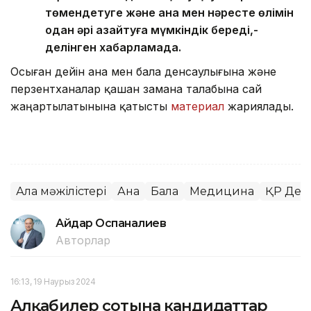
төмендетуге және ана мен нәресте өлімін
одан әрі азайтуға мүмкіндік береді,-
делінген хабарламада.
Осыған дейін ана мен бала денсаулығына және
перзентханалар қашан замана талабына сай
жаңартылатынына қатысты
материал
жариялады.
Алқа мәжілістері
Ана
Бала
Медицина
ҚР Денс
Айдар Оспаналиев
Авторлар
16:13, 19 Наурыз 2024
Алқабилер сотына кандидаттар