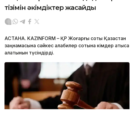
тізімін әкімдіктер жасайды
АСТАНА. KAZINFORM – ҚР Жоғарғы соты Қазақстан
заңнамасына сәйкес алқабилер сотына кімдер қатыса
алатынын түсіндірді.