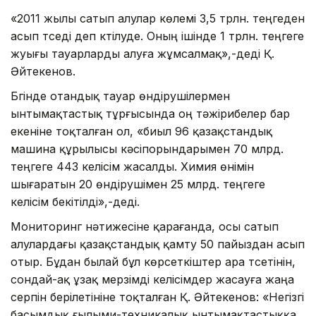
«2011 жылы сатып алулар көлемі 3,5 трлн. теңгеден
асып түседі деп күтілуде. Оның ішінде 1 трлн. теңгеге
жуығы тауарларды алуға жұмсалмақ»,-деді Қ.
Әйтекенов.
Бүгінде отандық тауар өндірушілермен
ынтымақтастық тұрғысында оң тәжірибелер бар
екеніне тоқталған ол, «биыл 96 қазақстандық
машина құрылысы кәсіпорындарымен 70 млрд.
теңгеге 443 келісім жасалды. Химия өнімін
шығаратын 20 өндірушімен 25 млрд. теңгеге
келісім бекітілді»,-деді.
Мониторинг нәтижесіне қарағанда, осы сатып
алулардағы қазақстандық қамту 50 пайыздан асып
отыр. Бұдан былай бұл көрсеткіштер ара түсетінін,
сондай-ақ ұзақ мерзімді келісімдер жасауға жаңа
серпін берілетініне тоқталған Қ. Әйтекенов: «Негізгі
басымдық ғылыми-техникалық ынтымақтастыққа