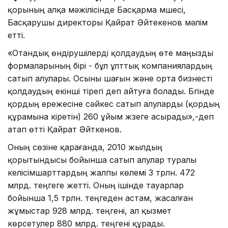
қорының алқа мәжілісінде Басқарма мүшесі,
Басқарушы директоры Қайрат Әйтекенов мәлім
етті.
«Отандық өндірушілерді қолдаудың өте маңызды
формаларының бірі - бұл ұлттық компаниялардың
сатып алулары. Осыны шағын және орта бизнесті
қолдаудың екінші тірегі деп айтуға болады. Бүгінде
қордың ережесіне сәйкес сатып алуларды (қордың
құрамына кіретін) 260 ұйым жүзеге асырады»,-деп
атап өтті Қайрат Әйткенов.
Оның сөзіне қарағанда, 2010 жылдың
қорытындысы бойынша сатып алулар туралы
келісімшарттардың жалпы көлемі 3 трлн. 472
млрд. теңгеге жетті. Оның ішінде тауарлар
бойынша 1,5 трлн. теңгеден астам, жасалған
жұмыстар 928 млрд. теңгені, ал қызмет
көрсетулер 880 млрд. теңгені құрады.