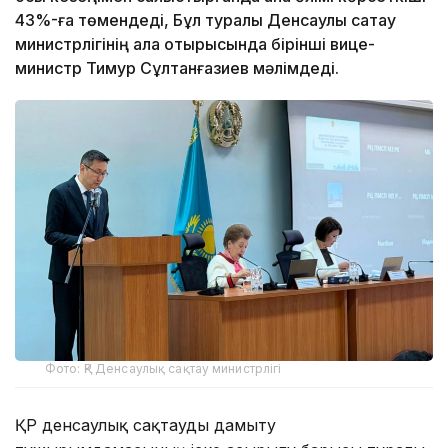
43%-ға төмендеді, Бұл туралы Денсаулық сақтау
министрлігінің алқа отырысында бірінші вице-
министр Тимур Сұлтанғазиев мәлімдеді.
Фото: ҚР Денсаулық сақтау министрлігі
ҚР денсаулық сақтауды дамыту