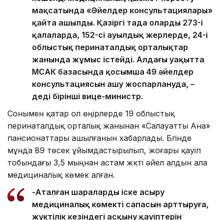
мақсатында «Әйелдер консультациялары»
қайта ашылды. Қазіргі таңда олардың 273-і
қалаларда, 152-сі ауылдық жерлерде, 24-і
облыстық перинаталдық орталықтар
жанында жұмыс істейді. Алдағы уақытта
МСАК базасында қосымша 49 әйелдер
консультациясын ашу жоспарлануда, –
деді бірінші вице-министр.
Сонымен қатар ол өңірлерде 19 облыстық
перинаталдық орталық жанынан «Салауатты Ана»
пансионаттары ашылғанын хабарлады. Бүгінде
мұнда 89 төсек ұйымдастырылып, жоғары қауіп
тобындағы 3,5 мыңнан астам жүкті әйел алдын ала
медициналық көмек алған.
-Аталған шараларды іске асыру
медициналық көмектің сапасын арттыруға,
жүктілік кезіндегі асқыну қауіптерін