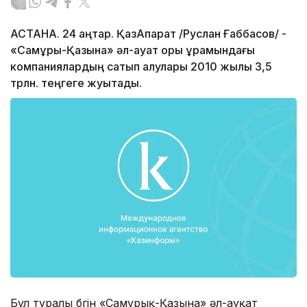
АСТАНА. 24 қаңтар. ҚазАқпарат /Руслан Ғаббасов/ -
«Самұрық-Қазына» әл-ауқат қоры құрамындағы
компаниялардың сатып алулары 2010 жылы 3,5
трлн. теңгеге жуықтады.
Бұл туралы бүгін «Самұрық-Қазына» әл-ауқат