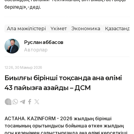
беріледі»,-деді.
Алқа мәжілістері
Үкімет
Экономика
Қазақстанд
Руслан Ғаббасов
Авторлар
12:26, 30 Мамыр 2026
Биылғы бірінші тоқсанда ана өлімі
43 пайызға азайды – ДСМ
АСТАНА. KAZINFORM - 2026 жылдың бірінші
тоқсанының қорытындысы бойынша өткен жылдың
осы кезеңімен салыстырғанда ана өлімі көрсеткіші