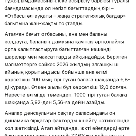
тұжырымдамасының іске асырылу барысы туралы
баяндамасында ол негізгі бағыттардың бірі –
«Отбасы әл-ауқаты – жаңа стратегиялық бағдар»
бағытына жан-жақты тоқталды.
Аталған бағыт отбасыны, ана мен баланы
қолдауға, баланың дамуына қауіпсіз әрі қолайлы
орта қалыптастыруға бағытталған кешенді
шаралар мен мақсаттарды айқындайды. Берілген
мәліметтерге сәйкес 2026 жылдың алғашқы үш
айының қорытындысы бойынша ана өлімі
көрсеткіші 100 мың тірі туған балаға шаққанда 6,8-
ді құрады. Өткен жылы бұл көрсеткіш 12,0 болған.
Нәресте өлімі де төмендеп, 1000 тірі туған балаға
шаққанда 5,92-ден 5,56-ға дейін азайды.
Аналар денсаулығын сақтау саласындағы оң
динамика бірқатар факторды күшейту нәтижесінде
қол жеткізілді. Атап айтқанда, жүкті әйелдерді ерте
бақылаумен қамту деңгейі 77,6%-ға дейін артты,