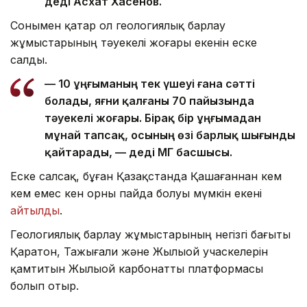
деді Асхат Хасенов.
Сонымен қатар ол геологиялық барлау
жұмыстарының тәуекелі жоғары екенін еске
салды.
— 10 ұңғыманың тек үшеуі ғана сәтті
болады, яғни қалғаны 70 пайызында
тәуекелі жоғары. Бірақ бір ұңғымадан
мұнай тапсақ, осының өзі барлық шығынды
қайтарады, — деді ҚМГ басшысы.
Еске салсақ, бұған Қазақстанда Қашағаннан кем
кем емес кен орны пайда болуы мүмкін екені
айтылды
.
Геологиялық барлау жұмыстарының негізгі бағыты
Қаратон, Тажығали және Жылыой учаскелерін
қамтитын Жылыой карбонатты платформасы
болып отыр.