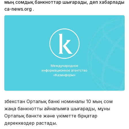
мың сомдық банкноттар шығарады, деп хабарлады
ca-news.org .
Өзбекстан Орталық банкі номиналы 10 мың сом
жаңа банкнотты айналымға шығарады, мұны
Орталық банкте және үкіметте бірқатар
дереккөздер растады.