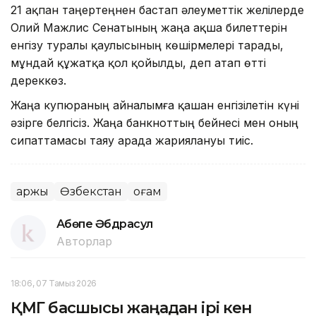
21 ақпан таңертеңнен бастап әлеуметтік желілерде
Олий Мажлис Сенатының жаңа ақша билеттерін
енгізу туралы қаулысының көшірмелері тарады,
мұндай құжатқа қол қойылды, деп атап өтті
дереккөз.
Жаңа купюраның айналымға қашан енгізілетін күні
әзірге белгісіз. Жаңа банкноттың бейнесі мен оның
сипаттамасы таяу арада жариялануы тиіс.
Қаржы
Өзбекстан
Қоғам
Ақбөпе Әбдрасул
Авторлар
18:06, 07 Тамыз 2026
ҚМГ басшысы жаңадан ірі кен