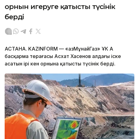
орнын игеруге қатысты түсінік
берді
АСТАНА. KAZINFORM — «ҚазМұнайГаз» ҰК АҚ
басқарма төрағасы Асхат Хасенов алдағы іске
асатын ірі кен орнына қатысты түсінік берді.