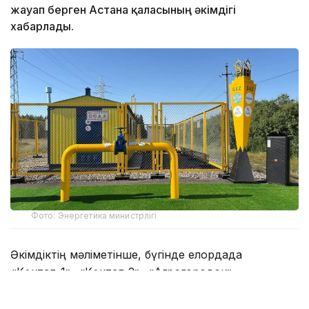
жауап берген Астана қаласының әкімдігі
хабарлады.
Фото: Энергетика министрлігі
Әкімдіктің мәліметінше, бүгінде елордада
«Көктал-1», «Көктал-2», «Агрогородок»,
«Теміржолшылар», «Өнеркәсіп», «Оңтүстік-Шығыс»,
«Күйгенжар», «Мичурино»,