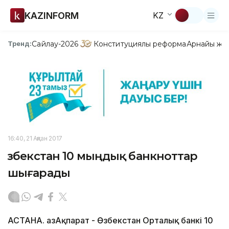
KAZINFORM
KZ
Сайлау-2026
Конституциялық реформа
Арнайы жо
Тренд:
16:40, 21 Ақпан 2017
Өзбекстан 10 мыңдық банкноттар
шығарады
АСТАНА. ҚазАқпарат - Өзбекстан Орталық банкі 10