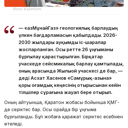
Фото: Kazinform
— «ҚазМұнайГаз» геологиялық барлаудың
үлкен бағдарламасын қабылдады. 2026-
2030 жылдары ауқымды іс-шаралар
жоспарланған. Осы ретте 26 ұңғыманы
бұрғылау қарастырылған. Бірқатар
учаскеде сейсмикалық барлау қамтылады,
оның арасында Жылыой учаскесі де бар, —
деді Асхат Хасенов «Самұрық-Қазына»
қоры Қоғамдық кеңесінің отырысынан кейін
тілшілер сұрағына жауап бере отырып.
Оның айтуынша, Қаратон жобасы бойынша ҚМГ-
де серіктес бар. Осы орайда бір ұңғыма
бұрғыланды. Бұл жобаға қаражат серіктес есебінен
өтеледі.