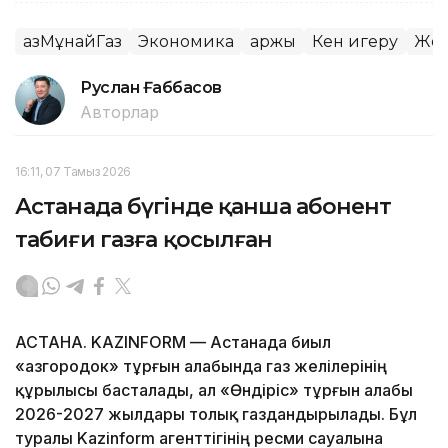
ҚазМұнайГаз
Экономика
Қаржы
Кен игеру
Жер
Руслан Ғаббасов
Авторлар
16:11, 07 Тамыз 2026
Астанада бүгінде қанша абонент
табиғи газға қосылған
АСТАНА. KAZINFORM — Астанада биыл
«Қазгородок» тұрғын алабында газ желілерінің
құрылысы басталады, ал «Өндіріс» тұрғын алабы
2026-2027 жылдары толық газдандырылады. Бұл
туралы Kazinform агенттігінің ресми сауалына