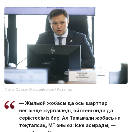
Фото: Солтан Жексенбеков / Kazinform
— Жылыой жобасы да осы шарттар
негізінде жүргізіледі, өйткені онда да
серіктесіміз бар. Ал Тажығали жобасына
тоқталсақ, ҚМГ оны өзі іске асырады, —