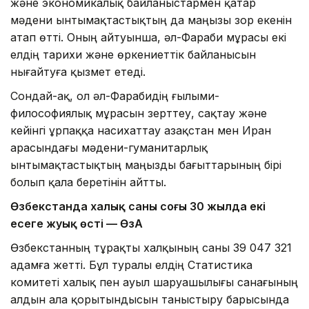
және экономикалық байланыстармен қатар
мәдени ынтымақтастықтың да маңызы зор екенін
атап өтті. Оның айтуынша, әл-Фараби мұрасы екі
елдің тарихи және өркениеттік байланысын
нығайтуға қызмет етеді.
Сондай-ақ, ол әл-Фарабидің ғылыми-
философиялық мұрасын зерттеу, сақтау және
кейінгі ұрпаққа насихаттау Қазақстан мен Иран
арасындағы мәдени-гуманитарлық
ынтымақтастықтың маңызды бағыттарының бірі
болып қала беретінін айтты.
Өзбекстанда халық саны соңғы 30 жылда екі
есеге жуық өсті — ӨзА
Өзбекстанның тұрақты халқының саны 39 047 321
адамға жетті. Бұл туралы елдің Статистика
комитеті халық пен ауыл шаруашылығы санағының
алдын ала қорытындысын таныстыру барысында