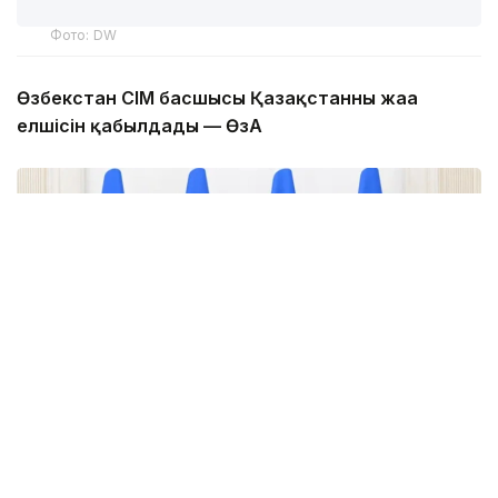
Өзбекстан СІМ басшысы Қазақстанның жаңа
елшісін қабылдады — ӨзА
Фото: uza.uz
Қазақстанның Өзбекстандағы жаңадан