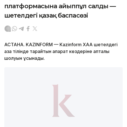
платформасына айыппұл салды —
шетелдегі қазақ баспасөзі
АСТАНА. KAZINFORM — Kazinform ХАА шетелдегі
қазақ тілінде тарайтын ақпарат көздеріне апталық
шолуын ұсынады.
Фото: DW