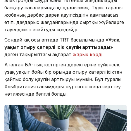
электронды сауда және төтенше жағдайларды
басқару салаларында қолданылмақ. Түрік тарапы
жобаның дербес дерек қауіпсіздігін қамтамасыз
етіп, дағдарыс жағдайларында сыртқы жүйелерге
тәуелділікті азайтуды көздейді.
Сондай-ақ осы аптада TRT басылымында «
Ұзақ
уақыт отыру қатерлі ісік қаупін арттырады
»
деген тақырыптағы ақпарат
жарық көрді.
Аталған БАҚ-тың келтірген деректеріне сүйенсек,
ұзақ уақыт бойы бір орында отыру қатерлі ісіктен
қайтыс болу қаупін арттыруы мүмкін. Бұл туралы
Ұлыбритания ғалымдары жүргізген жаңа зерттеу
нәтижесінде белгілі болды.