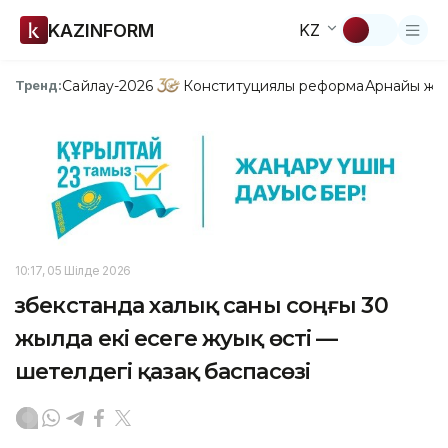
KAZINFORM
KZ
Сайлау-2026
Конституциялық реформа
Арнайы жо
Тренд:
10:17, 05 Шілде 2026
Өзбекстанда халық саны соңғы 30
жылда екі есеге жуық өсті —
шетелдегі қазақ баспасөзі