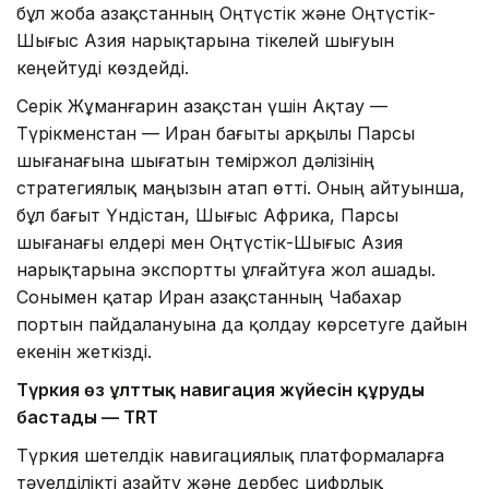
бұл жоба Қазақстанның Оңтүстік және Оңтүстік-
Шығыс Азия нарықтарына тікелей шығуын
кеңейтуді көздейді.
Серік Жұманғарин Қазақстан үшін Ақтау —
Түрікменстан — Иран бағыты арқылы Парсы
шығанағына шығатын теміржол дәлізінің
стратегиялық маңызын атап өтті. Оның айтуынша,
бұл бағыт Үндістан, Шығыс Африка, Парсы
шығанағы елдері мен Оңтүстік-Шығыс Азия
нарықтарына экспортты ұлғайтуға жол ашады.
Сонымен қатар Иран Қазақстанның Чабахар
портын пайдалануына да қолдау көрсетуге дайын
екенін жеткізді.
Түркия өз ұлттық навигация жүйесін құруды
бастады — TRT
Түркия шетелдік навигациялық платформаларға
тәуелділікті азайту және дербес цифрлық