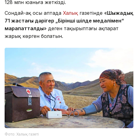
128 млн юаньға жеткізді.
Сондай-ақ осы аптада
Халық
газетінде «
Шыңжаңдық
71 жастағы дәрігер „Бірінші шілде медалімен“
марапатталды
» деген тақырыптағы ақпарат
жарық көрген болатын.
Фото: Халық газеті