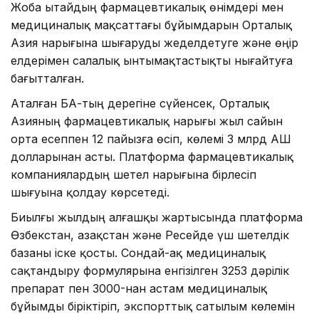
Жоба Қытайдың фармацевтикалық өнімдері мен
медициналық мақсаттағы бұйымдарын Орталық
Азия нарығына шығаруды жеделдетуге және өңір
елдерімен салалық ынтымақтастықты нығайтуға
бағытталған.
Аталған БАҚ-тың дерегіне сүйенсек, Орталық
Азияның фармацевтикалық нарығы жыл сайын
орта есеппен 12 пайызға өсіп, көлемі 3 млрд АҚШ
долларынан асты. Платформа фармацевтикалық
компаниялардың шетел нарығына бірлесіп
шығуына қолдау көрсетеді.
Биылғы жылдың алғашқы жартысында платформа
Өзбекстан, Қазақстан және Ресейде үш шетелдік
базаны іске қосты. Сондай-ақ медициналық
сақтандыру формулярына енгізілген 3253 дәрілік
препарат пен 3000-нан астам медициналық
бұйымды біріктіріп, экспорттық сатылым көлемін