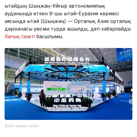
Қытайдың Шыңжаң-Ұйғыр автономиялық
ауданында өткен 9-шы Қытай–Еуразия көрмесі
аясында Қытай (Шыңжаң) — Орталық Азия орталық
дәріханасы ресми түрде ашылды, деп хабарлайды
Халық газеті
басылымы.
Фото: Халық газеті