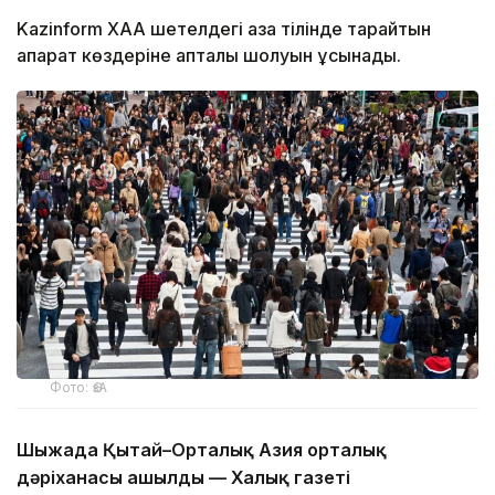
Kazinform ХАА шетелдегі қазақ тілінде тарайтын
ақпарат көздеріне апталық шолуын ұсынады.
Фото: ӨзА
Шыңжаңда Қытай–Орталық Азия орталық
дәріханасы ашылды — Халық газеті