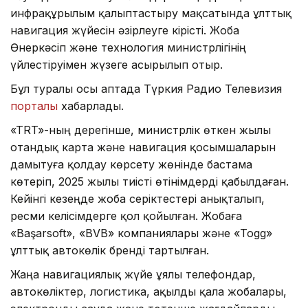
инфрақұрылым қалыптастыру мақсатында ұлттық
навигация жүйесін әзірлеуге кірісті. Жоба
Өнеркәсіп және технология министрлігінің
үйлестіруімен жүзеге асырылып отыр.
Бұл туралы осы аптада Түркия Радио Телевизия
порталы
хабарлады.
«TRT»-ның дерегінше, министрлік өткен жылы
отандық карта және навигация қосымшаларын
дамытуға қолдау көрсету жөнінде бастама
көтеріп, 2025 жылы тиісті өтінімдерді қабылдаған.
Кейінгі кезеңде жоба серіктестері анықталып,
ресми келісімдерге қол қойылған. Жобаға
«Başarsoft», «BVB» компаниялары және «Togg»
ұлттық автокөлік бренді тартылған.
Жаңа навигациялық жүйе ұялы телефондар,
автокөліктер, логистика, ақылды қала жобалары,