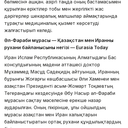
бөлмесін» ашқан. Қазіргі таңда оның бастамасымен
құрылған еріктілер тобы мен жергілікті жас
дәрігерлер шекаралық малшылар аймақтарында
тұрақты медициналық қызмет көрсетуді
жалғастырып келеді.
Әл-Фараби мұрасы — Қазақстан мен Иранның
рухани байланысының негізі — Eurasia Today
Иран Ислам Республикасының Алматыдағы Бас
консулдығының мәдени атташесі доктор
Мұхаммед Масұд Садеқидің айтуынша, Иранның
бұрынғы Жоғарғы көшбасшысы Әли Хаменеи мен
Қазақстан Президенті Қасым-Жомарт Тоқаевтың
Тегерандағы кездесуінде Әбу Насыр әл-Фараби
мұрасын сақтау мәселесіне ерекше назар
аударылған. Оның пікірінше, ұлы ойшылдың
мұрасы Қазақстан мен Иран халықтарын
байланыстыратын ортақ рухани құндылықтардың