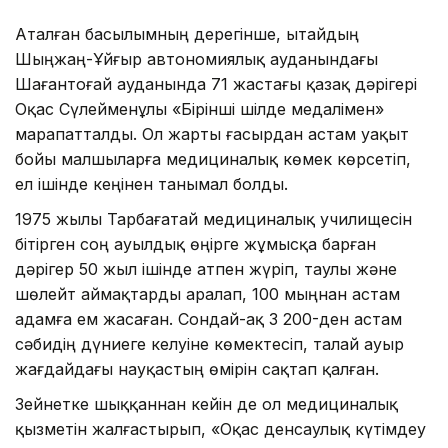
Аталған басылымның дерегінше, Қытайдың
Шыңжаң-Ұйғыр автономиялық ауданындағы
Шағантоғай ауданында 71 жастағы қазақ дәрігері
Оқас Сүлейменұлы «Бірінші шілде медалімен»
марапатталды. Ол жарты ғасырдан астам уақыт
бойы малшыларға медициналық көмек көрсетіп,
ел ішінде кеңінен танымал болды.
1975 жылы Тарбағатай медициналық училищесін
бітірген соң ауылдық өңірге жұмысқа барған
дәрігер 50 жыл ішінде атпен жүріп, таулы және
шөлейт аймақтарды аралап, 100 мыңнан астам
адамға ем жасаған. Сондай-ақ 3 200-ден астам
сәбидің дүниеге келуіне көмектесіп, талай ауыр
жағдайдағы науқастың өмірін сақтап қалған.
Зейнетке шыққаннан кейін де ол медициналық
қызметін жалғастырып, «Оқас денсаулық күтімдеу