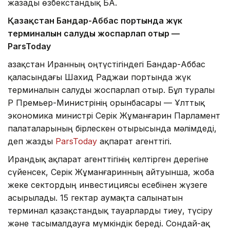
жазады өзбекстандық БАҚ.
Қазақстан Бандар-Аббас портында жүк
терминалын салуды жоспарлап отыр —
ParsToday
Қазақстан Иранның оңтүстігіндегі Бандар-Аббас
қаласындағы Шахид Раджаи портында жүк
терминалын салуды жоспарлап отыр. Бұл туралы
ҚР Премьер-Министрінің орынбасары — Ұлттық
экономика министрі Серік Жұманғарин Парламент
палаталарының бірлескен отырысында мәлімдеді,
деп жазды
ParsToday
ақпарат агенттігі.
Ирандық ақпарат агенттігінің келтірген дерегіне
сүйенсек, Серік Жұманғаринның айтуынша, жоба
жеке сектордың инвестициясы есебінен жүзеге
асырылады. 15 гектар аумақта салынатын
терминал қазақстандық тауарларды тиеу, түсіру
және тасымалдауға мүмкіндік береді. Сондай-ақ